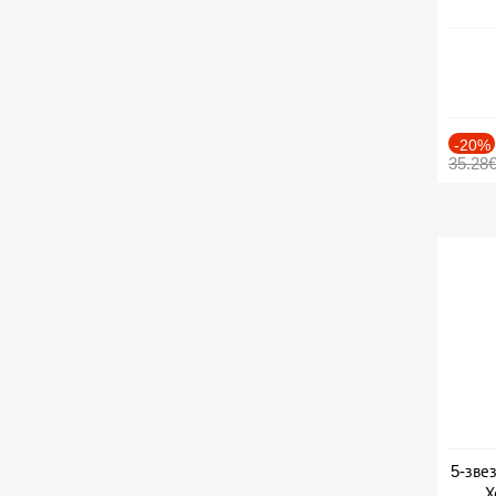
-20%
35.28
5-зве
Х