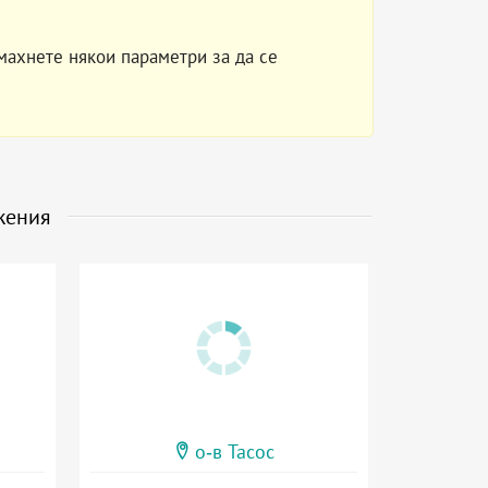
махнете някои параметри за да се
жения
о-в Тасос