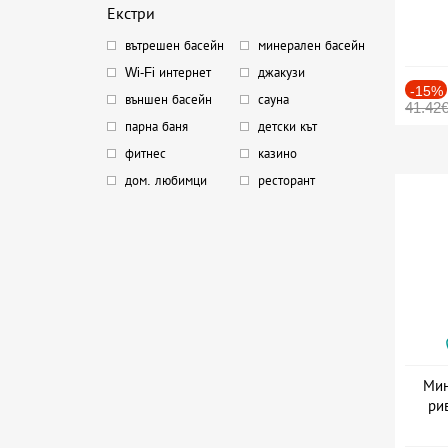
Екстри
вътрешен басейн
минерален басейн
Wi-Fi интернет
джакузи
-15%
външен басейн
сауна
41.42
парна баня
детски кът
фитнес
казино
дом. любимци
ресторант
Мин
ри