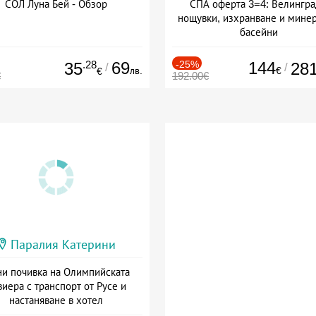
СОЛ Луна Бей - Обзор
СПА оферта 3=4: Велингра
нощувки, изхранване и мине
басейни
Дата: 01.07 - 30.09 + полупан
.28
69
-25%
144
35
28
/
/
лв.
€
€
€
192.00€
Паралия Катерини
и почивка на Олимпийската
виера с транспорт от Русе и
настаняване в хотел
Дата: 18.09 - 23.09 + закуска