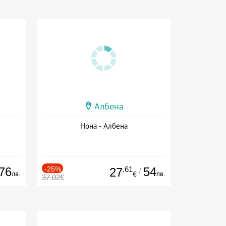
Албена
Нона - Албена
76
-25%
.61
54
27
/
лв.
лв.
€
37.02€