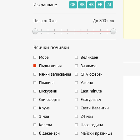
Изхранване
OB
BB
HB
FB
AI
Цена от 0 лв
До 300+ лв
Всички почивки
Море
Великден
Първа линия
За двама
Ранни записвания
СПА оферти
Планина
Уикенд
Екскурзии
Last minute
Ски оферти
Екотуризъм
Круиз
Свети Валентин
1 май
24 май
Коледа
Нова година
8 декември
Майски празници