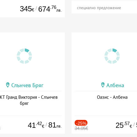
345
.76
674
/
специално предложение
€
лв.
Слънчев Бряг
Албена
Т Гранд Виктория - Слънчев
Оазис - Албена
бряг
.42
81
-25%
.57
41
25
/
/
лв.
€
€
€
34.05€