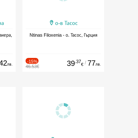
ра
о-в Тасос
виера,
Ntinas Filoxenia - о. Тасос, Гърция
42
-15%
.37
77
39
/
лв.
лв.
€
46.53€