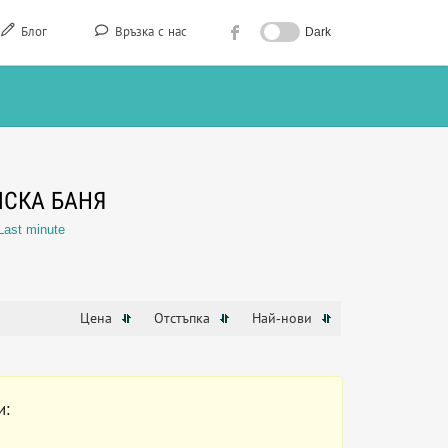
Блог
Връзка с нас
Dark
СКА БАНЯ
Last minute
Цена
Отстъпка
Най-нови
и: