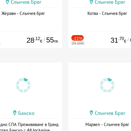
Слънчев Бряг
Слънчев Бряг
Жерави - Слънчев бряг
Котва - Слънчев бряг
.12
55
-21%
.70
28
31
/
/
лв.
€
€
€
39.88€
Банско
Слънчев Бряг
здно СПА Преживяване в Гранд
Марвел - Слънчев бряг
отел Банско с All Inclusive