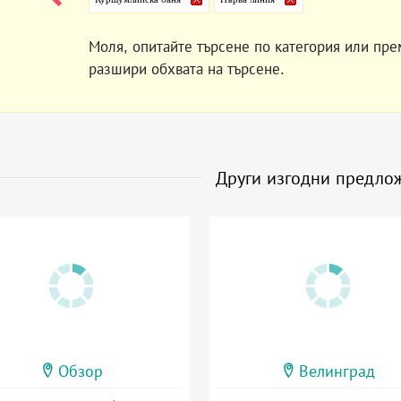
Моля, опитайте търсене по категория или пре
разшири обхвата на търсене.
Други изгодни предло
Обзор
Велинград