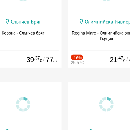
Слънчев Бряг
Олимпийска Ривие
Корона - Слънчев бряг
Regina Mare - Олимпийска ри
Гърция
.37
77
-16%
.47
39
21
/
/
лв.
€
€
€
25.57€