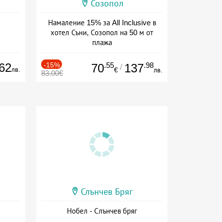
Созопол
Намаление 15% за All Inclusive в
хотел Съни, Созопол на 50 м от
плажа
Дата: 30.07 - 30.09 + all inclusive
62
-15%
.55
.98
70
137
/
лв.
€
лв.
83.00€
Слънчев Бряг
Нобел - Слънчев бряг