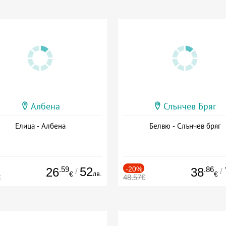
Албена
Слънчев Бряг
Елица - Албена
Белвю - Слънчев бряг
.59
52
-20%
.86
26
38
/
/
лв.
€
€
€
48.57€