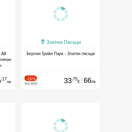
Златни Пясъци
All
Берлин Грийн Парк - Златни пясъци
тлиман
н
ive
.17
-25%
.75
66
6
33
/
лв.
лв.
€
44.99€