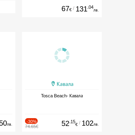
67
.04
131
/
€
лв.
Кавала
Tosca Beach- Кавала
50
-30%
.15
102
52
/
лв.
лв.
€
74.65€