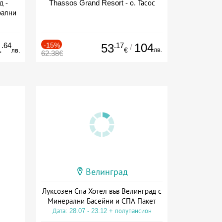
д -
Thassos Grand Resort - о. Тасос
рални
сион
.64
-15%
.17
104
1
53
/
лв.
лв.
€
62.38€
Велинград
Луксозен Спа Хотел във Велинград с
Минерални Басейни и СПА Пакет
Дата: 28.07 - 23.12 + полупансион