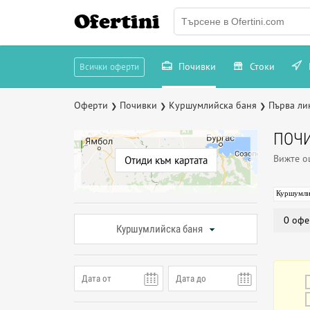
Ofertini
Почивки
Стоки
Всички оферти
Оферти
Почивки
Куршумлийска баня
Първа ли
❯
❯
❯
ПОЧИ
Вижте 
Отиди към картата
Куршумли
0 офе
Куршумлийска баня