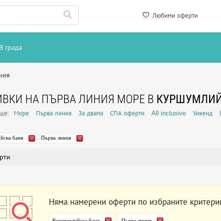
Любими оферти
В града
ния
ВКИ НА ПЪРВА ЛИНИЯ МОРЕ В
КУРШУМЛИЙ
още:
Море
Първа линия
За двама
СПА оферти
All inclusive
Уикенд
йска баня
Първа линия
рти
Няма намерени оферти по избраните критери
Куршумлийска баня
Първа линия