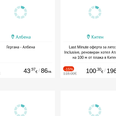
Албена
Китен
Гергана - Албена
Last Minute оферта за лято: 
Inclusive, реновиран хотел А
на 100 м от плажа в Ките
Дата: 01.06 - 29.09 + all inclus
.97
86
-15%
.30
43
100
19
/
/
лв.
€
€
€
118.00€