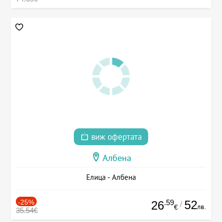
виж офертата
Албена
Елица - Албена
-25%
.59
52
26
/
лв.
€
35.54€