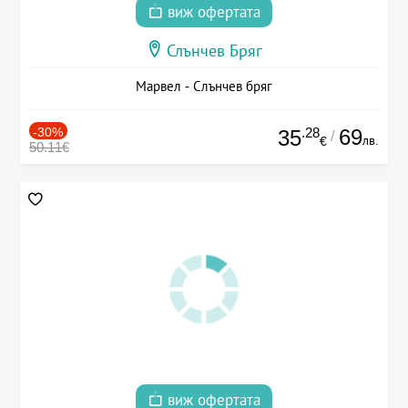
виж офертата
Слънчев Бряг
Марвел - Слънчев бряг
-30%
.28
69
35
/
лв.
€
50.11€
виж офертата