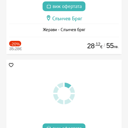
виж офертата
Слънчев Бряг
Жерави - Слънчев бряг
-20%
.12
55
28
/
лв.
€
35.28€