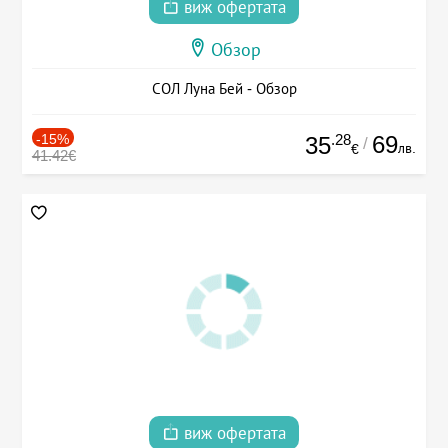
виж офертата
Обзор
СОЛ Луна Бей - Обзор
-15%
.28
69
35
/
лв.
€
41.42€
виж офертата