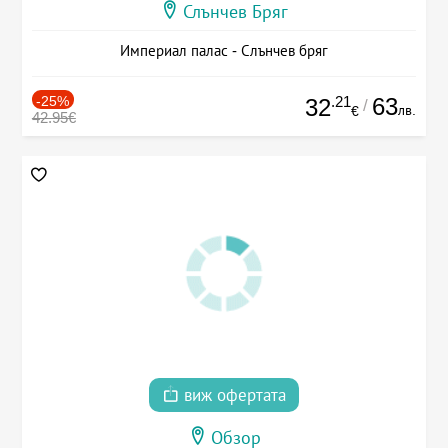
Слънчев Бряг
Империал палас - Слънчев бряг
-25%
.21
63
32
/
лв.
€
42.95€
виж офертата
Обзор