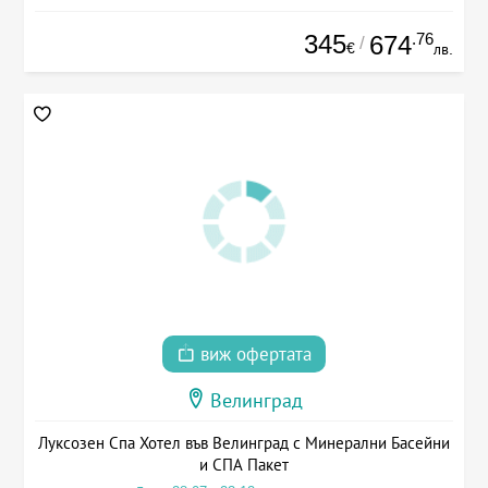
345
.76
674
/
€
лв.
виж офертата
Велинград
Луксозен Спа Хотел във Велинград с Минерални Басейни
и СПА Пакет