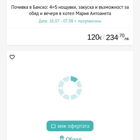
Почивка в Банско: 4=5 нощувки, закуска и възможност за
обяд и вечеря в хотел Мария Антоанета
Дата: 16.07 - 07.09 + полупансион
120
.70
234
/
€
лв.
виж офертата
Обзор