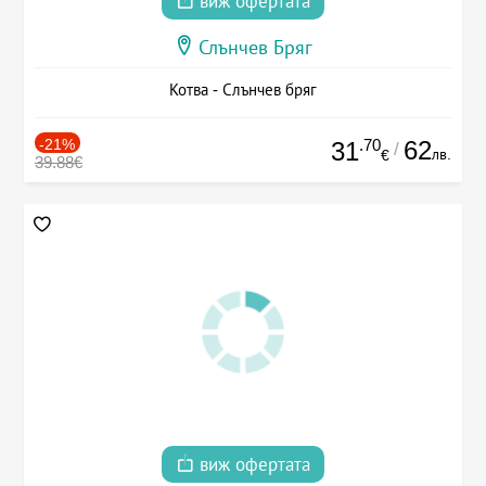
виж офертата
Слънчев Бряг
Котва - Слънчев бряг
-21%
.70
62
31
/
лв.
€
39.88€
виж офертата