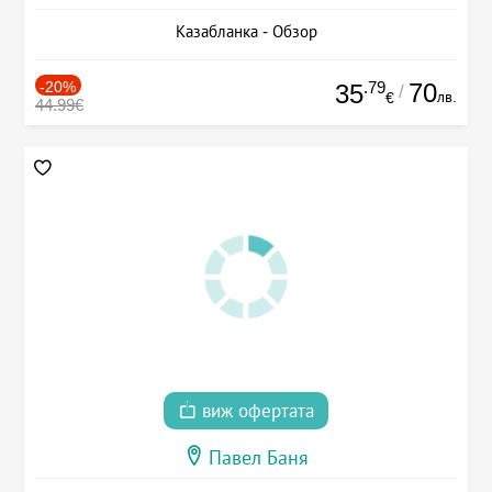
Казабланка - Обзор
-20%
.79
70
35
/
лв.
€
44.99€
виж офертата
Павел Баня