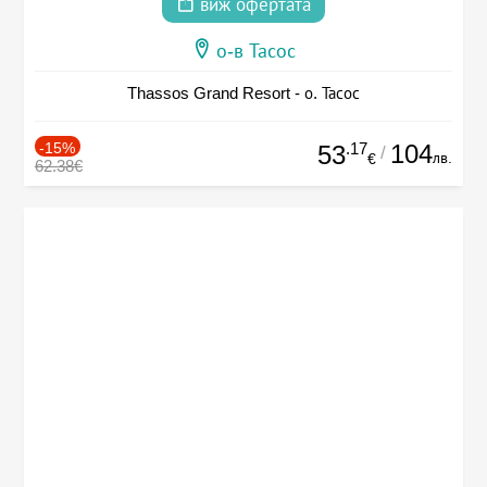
виж офертата
о-в Тасос
Thassos Grand Resort - о. Тасос
-15%
.17
104
53
/
лв.
€
62.38€