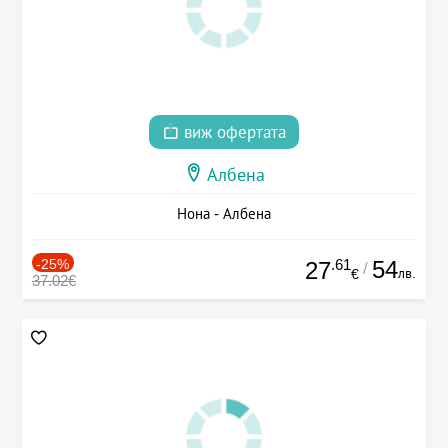
виж офертата
Албена
Нона - Албена
-25%
.61
54
27
/
лв.
€
37.02€