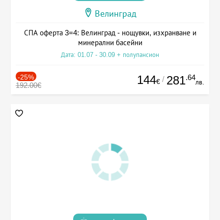
Велинград
СПА оферта 3=4: Велинград - нощувки, изхранване и
минерални басейни
Дата: 01.07 - 30.09 + полупансион
-25%
144
.64
281
/
€
лв.
192.00€