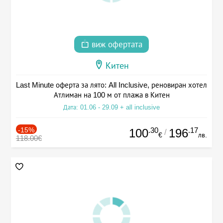
виж офертата
Китен
Last Minute оферта за лято: All Inclusive, реновиран хотел
Атлиман на 100 м от плажа в Китен
Дата: 01.06 - 29.09 + all inclusive
-15%
.30
.17
100
196
/
€
лв.
118.00€