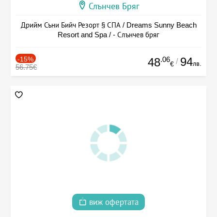
Слънчев Бряг
Дрийм Съни Бийч Резорт § СПА / Dreams Sunny Beach
Resort and Spa / - Слънчев бряг
-15%
.06
94
48
/
лв.
€
56.75€
виж офертата