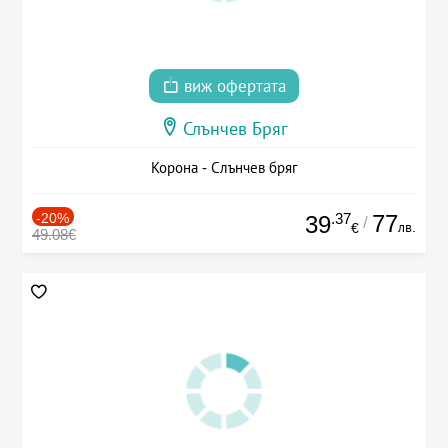
виж офертата
Слънчев Бряг
Корона - Слънчев бряг
-20%
.37
77
39
/
лв.
€
49.08€