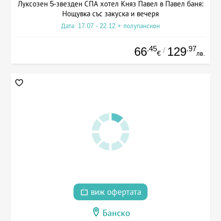
Луксозен 5-звезден СПА хотел Княз Павел в Павел баня:
Нощувка със закуска и вечеря
Дата: 17.07 - 22.12 + полупансион
.45
.97
66
129
/
€
лв.
виж офертата
Банско