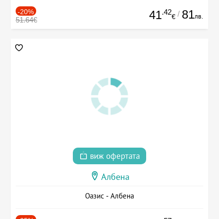
-20%
.42
81
41
/
лв.
€
51.64€
виж офертата
Албена
Оазис - Албена