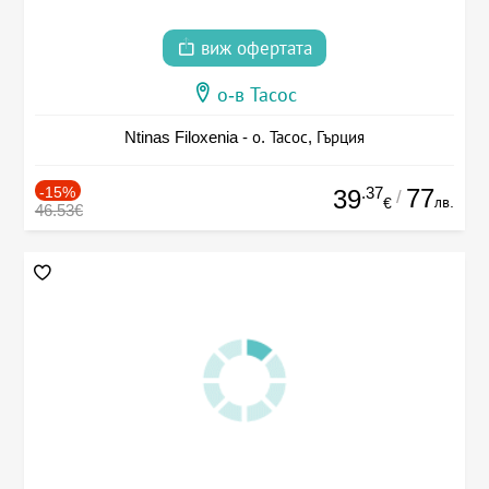
виж офертата
о-в Тасос
Ntinas Filoxenia - о. Тасос, Гърция
-15%
.37
77
39
/
лв.
€
46.53€