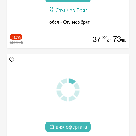
Слънчев Бряг
Нобел - Слънчев бряг
-30%
.32
73
37
/
лв.
€
53.17€
виж офертата