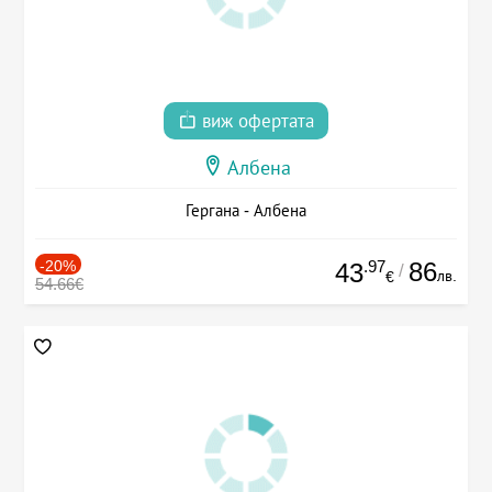
виж офертата
Албена
Гергана - Албена
-20%
.97
86
43
/
лв.
€
54.66€