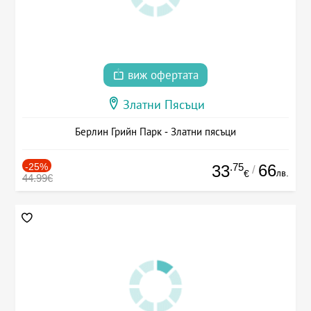
виж офертата
Златни Пясъци
Берлин Грийн Парк - Златни пясъци
-25%
.75
66
33
/
лв.
€
44.99€