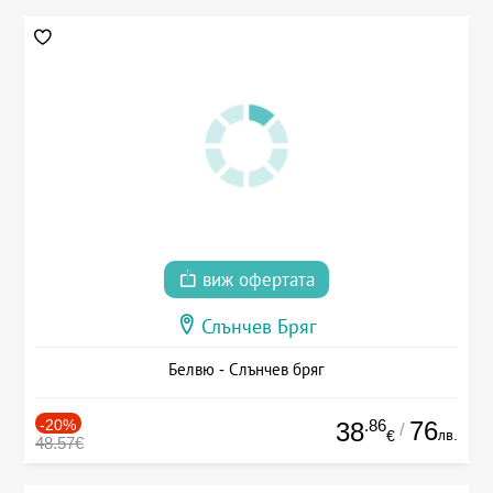
виж офертата
Слънчев Бряг
Белвю - Слънчев бряг
-20%
.86
76
38
/
лв.
€
48.57€