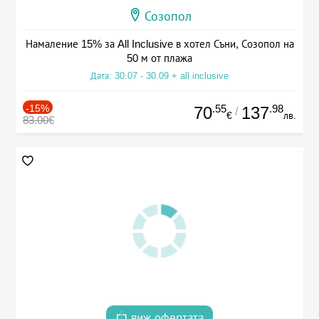
Созопол
Намаление 15% за All Inclusive в хотел Съни, Созопол на
50 м от плажа
Дата: 30.07 - 30.09 + all inclusive
-15%
.55
.98
70
137
/
€
лв.
83.00€
виж офертата