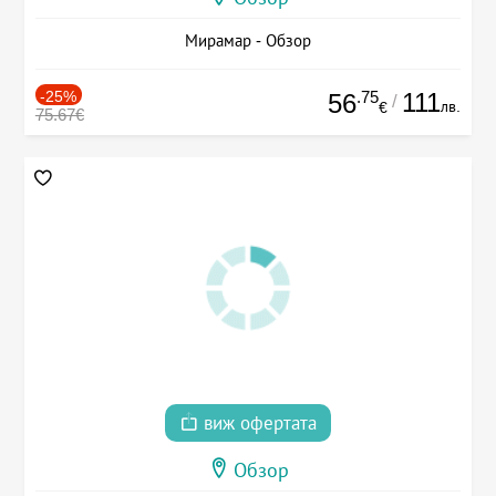
Мирамар - Обзор
-25%
.75
111
56
/
лв.
€
75.67€
виж офертата
Обзор