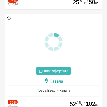
-25%
.57
50
25
/
лв.
€
34.05€
виж офертата
Кавала
Tosca Beach- Кавала
-30%
.15
102
52
/
лв.
€
74.65€