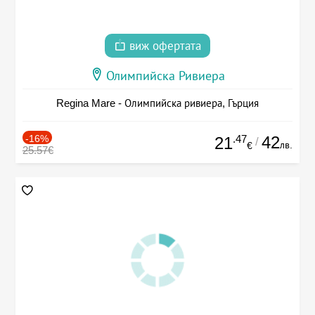
виж офертата
Олимпийска Ривиера
Regina Mare - Олимпийска ривиера, Гърция
-16%
.47
42
21
/
лв.
€
25.57€