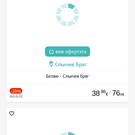
виж офертата
Слънчев Бряг
Белвю - Слънчев бряг
-20%
.86
76
38
/
лв.
€
48.57€