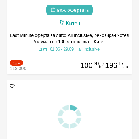
виж офертата
Китен
Last Minute оферта за лято: All Inclusive, реновиран хотел
Атлиман на 100 м от плажа в Китен
Дата: 01.06 - 29.09 + all inclusive
-15%
.30
.17
100
196
/
€
лв.
118.00€