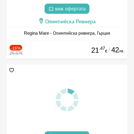
виж офертата
Олимпийска Ривиера
Regina Mare - Олимпийска ривиера, Гърция
-16%
.47
42
21
/
лв.
€
25.57€