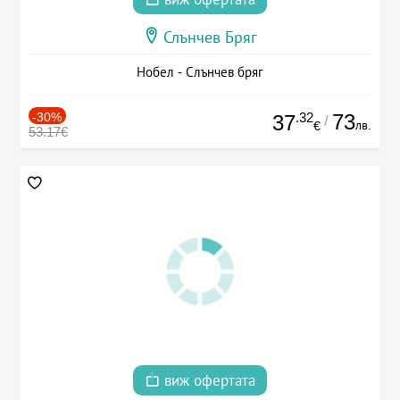
Слънчев Бряг
Нобел - Слънчев бряг
-30%
.32
73
37
/
лв.
€
53.17€
виж офертата