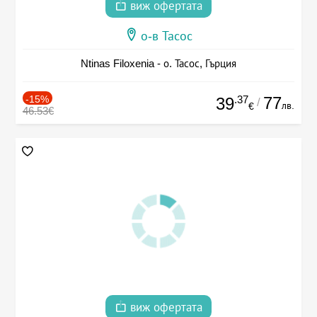
виж офертата
о-в Тасос
Ntinas Filoxenia - о. Тасос, Гърция
-15%
.37
77
39
/
лв.
€
46.53€
виж офертата