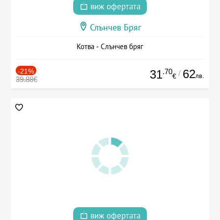
виж офертата
Слънчев Бряг
Котва - Слънчев бряг
-21%
.70
62
31
/
лв.
€
39.88€
виж офертата