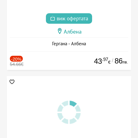
виж офертата
Албена
Гергана - Албена
-20%
.97
86
43
/
лв.
€
54.66€