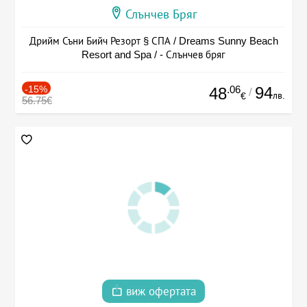
Слънчев Бряг
Дрийм Съни Бийч Резорт § СПА / Dreams Sunny Beach
Resort and Spa / - Слънчев бряг
-15%
.06
94
48
/
лв.
€
56.75€
виж офертата