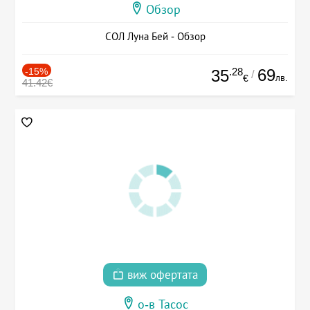
Обзор
СОЛ Луна Бей - Обзор
-15%
.28
69
35
/
лв.
€
41.42€
виж офертата
о-в Тасос