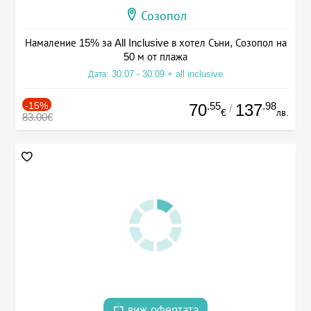
Созопол
Намаление 15% за All Inclusive в хотел Съни, Созопол на
50 м от плажа
Дата: 30.07 - 30.09 + all inclusive
-15%
.55
.98
70
137
/
€
лв.
83.00€
виж офертата