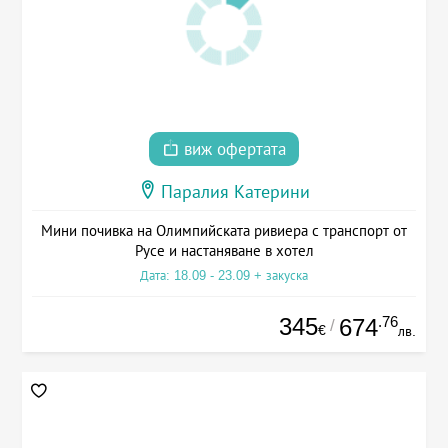
виж офертата
Паралия Катерини
Мини почивка на Олимпийската ривиера с транспорт от
Русе и настаняване в хотел
Дата: 18.09 - 23.09 + закуска
345
.76
674
/
€
лв.