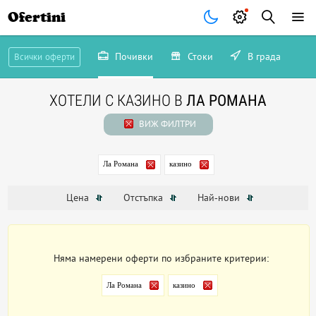
Ofertini
Почивки
Стоки
В града
Всички оферти
ХОТЕЛИ С КАЗИНО В
ЛА РОМАНА
ВИЖ ФИЛТРИ
Ла Романа
казино
Цена
Отстъпка
Най-нови
Няма намерени оферти по избраните критерии:
Ла Романа
казино