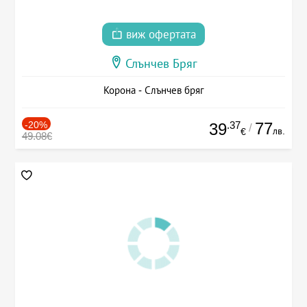
виж офертата
Слънчев Бряг
Корона - Слънчев бряг
-20%
.37
77
39
/
лв.
€
49.08€