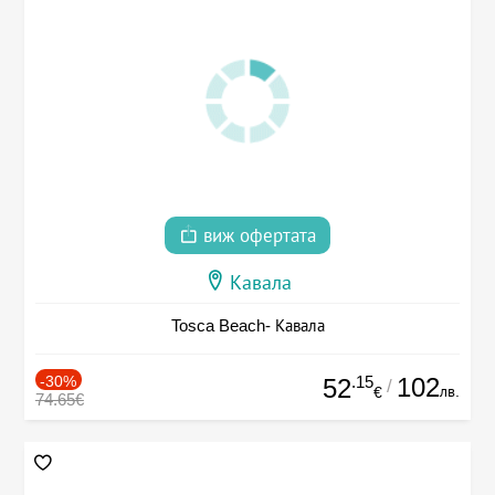
виж офертата
Кавала
Tosca Beach- Кавала
-30%
.15
102
52
/
лв.
€
74.65€