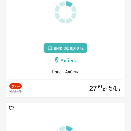
виж офертата
Албена
Нона - Албена
-25%
.61
54
27
/
лв.
€
37.02€