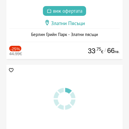
виж офертата
Златни Пясъци
Берлин Грийн Парк - Златни пясъци
-25%
.75
66
33
/
лв.
€
44.99€