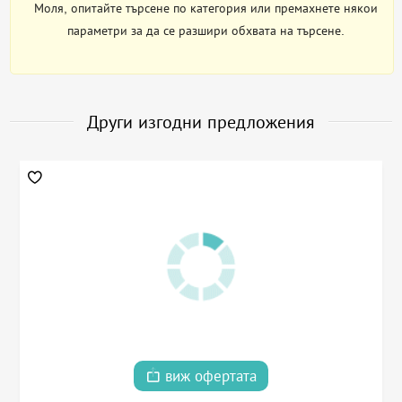
Моля, опитайте търсене по категория или премахнете някои
параметри за да се разшири обхвата на търсене.
Други изгодни предложения
виж офертата