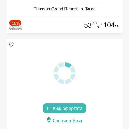
Thassos Grand Resort - о. Тасос
-15%
.17
104
53
/
лв.
€
62.38€
виж офертата
Слънчев Бряг