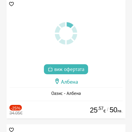
виж офертата
Албена
Оазис - Албена
-25%
.57
50
25
/
лв.
€
34.05€