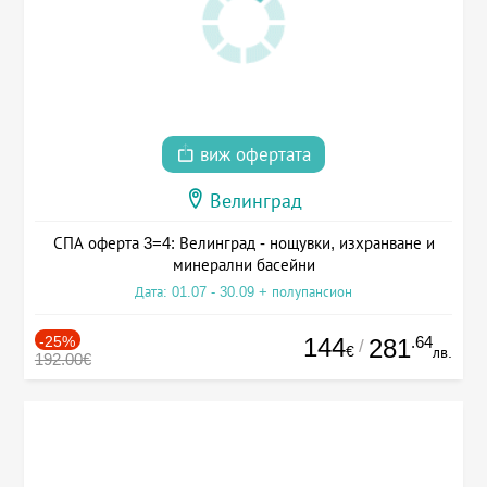
виж офертата
Велинград
СПА оферта 3=4: Велинград - нощувки, изхранване и
минерални басейни
Дата: 01.07 - 30.09 + полупансион
-25%
144
.64
281
/
€
лв.
192.00€