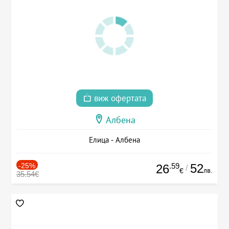
виж офертата
Албена
Елица - Албена
-25%
.59
52
26
/
лв.
€
35.54€