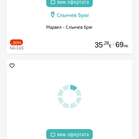
виж офертата
Слънчев Бряг
Марвел - Слънчев бряг
-30%
.28
69
35
/
лв.
€
50.11€
виж офертата