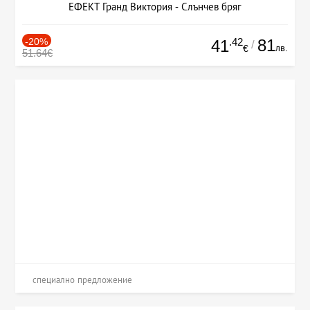
ЕФЕКТ Гранд Виктория - Слънчев бряг
-20%
.42
81
41
/
лв.
€
51.64€
специално предложение