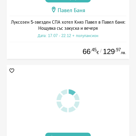
Павел Баня
Луксозен 5-звезден СПА хотел Княз Павел в Павел баня:
Нощувка със закуска и вечеря
Дата: 17.07 - 22.12 + полупансион
.45
.97
66
129
/
€
лв.