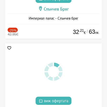
Слънчев Бряг
Империал палас - Слънчев бряг
-25%
.21
63
32
/
лв.
€
42.95€
виж офертата