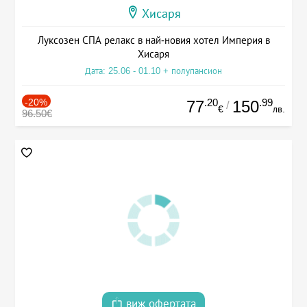
Хисаря
Луксозен СПА релакс в най-новия хотел Империя в
Хисаря
Дата: 25.06 - 01.10 + полупансион
-20%
.20
.99
77
150
/
€
лв.
96.50€
виж офертата