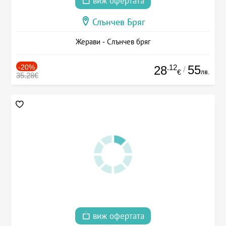
виж офертата
Слънчев Бряг
Жерави - Слънчев бряг
-20%
.12
55
28
/
лв.
€
35.28€
виж офертата