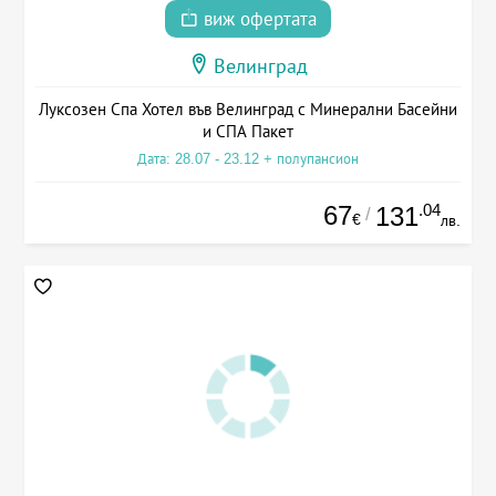
виж офертата
Велинград
Луксозен Спа Хотел във Велинград с Минерални Басейни
и СПА Пакет
Дата: 28.07 - 23.12 + полупансион
67
.04
131
/
€
лв.