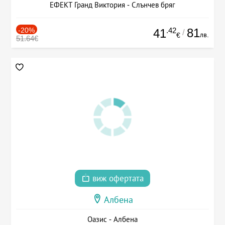
ЕФЕКТ Гранд Виктория - Слънчев бряг
-20%
.42
81
41
/
лв.
€
51.64€
виж офертата
Албена
Оазис - Албена