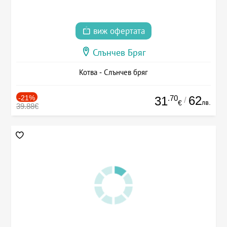
виж офертата
Слънчев Бряг
Котва - Слънчев бряг
-21%
.70
62
31
/
лв.
€
39.88€