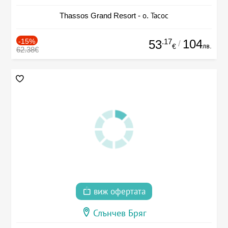
Thassos Grand Resort - о. Тасос
-15%
.17
104
53
/
лв.
€
62.38€
виж офертата
Слънчев Бряг