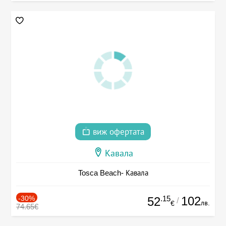
виж офертата
Кавала
Tosca Beach- Кавала
-30%
.15
102
52
/
лв.
€
74.65€