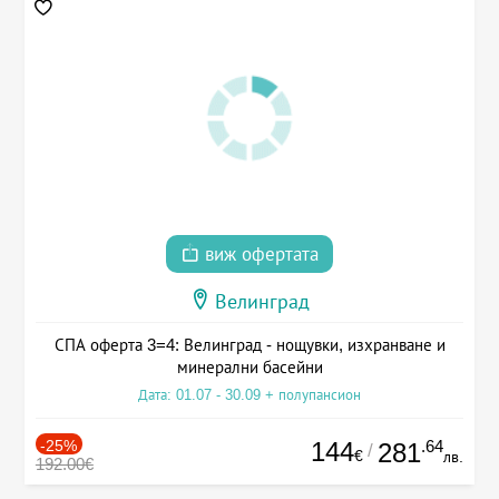
виж офертата
Велинград
СПА оферта 3=4: Велинград - нощувки, изхранване и
минерални басейни
Дата: 01.07 - 30.09 + полупансион
-25%
144
.64
281
/
€
лв.
192.00€