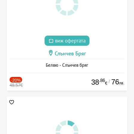
виж офертата
Слънчев Бряг
Белвю - Слънчев бряг
-20%
.86
76
38
/
лв.
€
48.57€