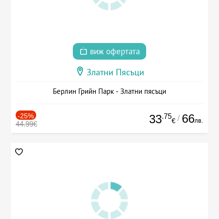
виж офертата
Златни Пясъци
Берлин Грийн Парк - Златни пясъци
-25%
.75
66
33
/
лв.
€
44.99€