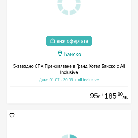
виж офертата
Банско
5-звездно СПА Преживяване в Гранд Хотел Банско с All
Inclusive
Дата: 01.07 - 30.09 + all inclusive
95
.80
185
/
€
лв.