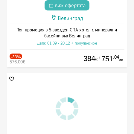
виж офертата
Велинград
Топ промоция в 5-звезден СПА хотел с минерални
басейни във Велинград
Дата: 01.09 - 20.12 + полупансион
-33%
384
.04
751
/
€
лв.
576.00€