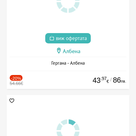
виж офертата
Албена
Гергана - Албена
-20%
.97
86
43
/
лв.
€
54.66€