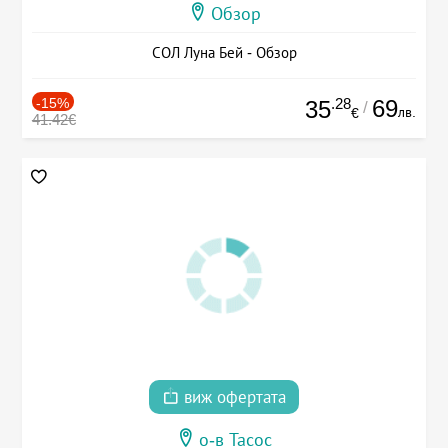
Обзор
СОЛ Луна Бей - Обзор
-15%
.28
69
35
/
лв.
€
41.42€
виж офертата
о-в Тасос