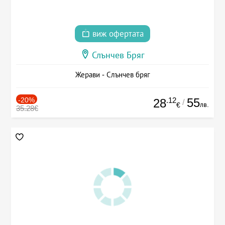
виж офертата
Слънчев Бряг
Жерави - Слънчев бряг
-20%
.12
55
28
/
лв.
€
35.28€