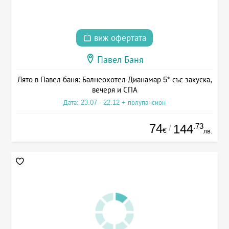
виж офертата
Павел Баня
Лято в Павел баня: Балнеохотел Дианамар 5* със закуска,
вечеря и СПА
Дата: 23.07 - 22.12 + полупансион
74
.73
144
/
€
лв.