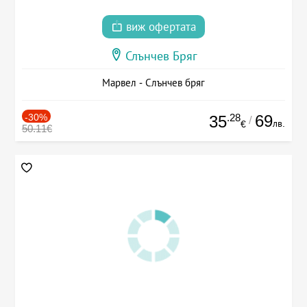
виж офертата
Слънчев Бряг
Марвел - Слънчев бряг
-30%
.28
69
35
/
лв.
€
50.11€