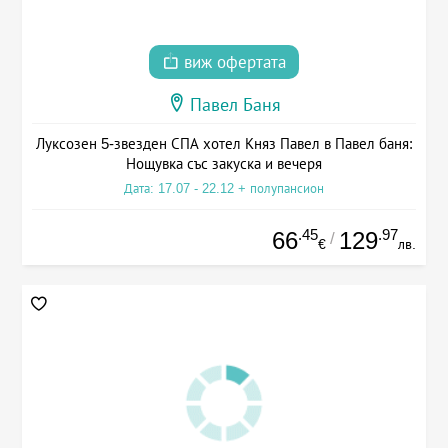
виж офертата
Павел Баня
Луксозен 5-звезден СПА хотел Княз Павел в Павел баня:
Нощувка със закуска и вечеря
Дата: 17.07 - 22.12 + полупансион
.45
.97
66
129
/
€
лв.