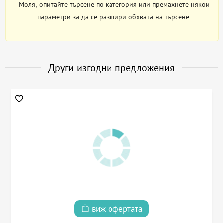
Моля, опитайте търсене по категория или премахнете някои
параметри за да се разшири обхвата на търсене.
Други изгодни предложения
виж офертата