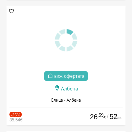
виж офертата
Албена
Елица - Албена
-25%
.59
52
26
/
лв.
€
35.54€