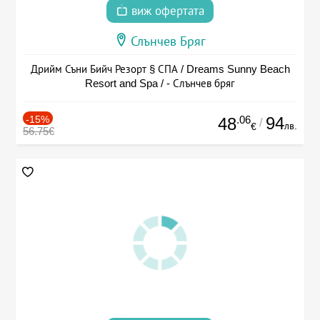
виж офертата
Слънчев Бряг
Дрийм Съни Бийч Резорт § СПА / Dreams Sunny Beach
Resort and Spa / - Слънчев бряг
-15%
.06
94
48
/
лв.
€
56.75€