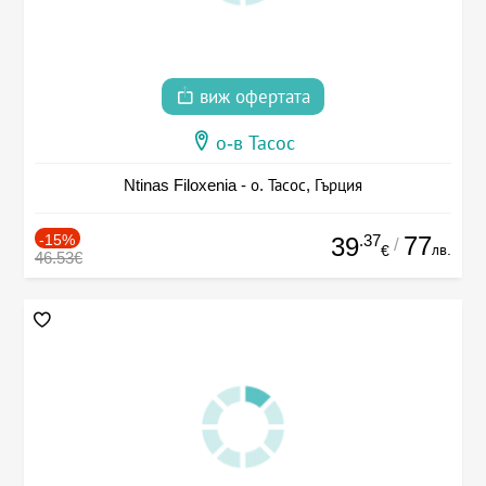
виж офертата
о-в Тасос
Ntinas Filoxenia - о. Тасос, Гърция
-15%
.37
77
39
/
лв.
€
46.53€