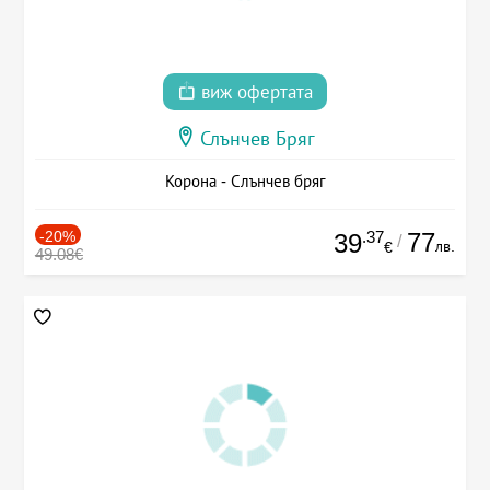
виж офертата
Слънчев Бряг
Корона - Слънчев бряг
-20%
.37
77
39
/
лв.
€
49.08€