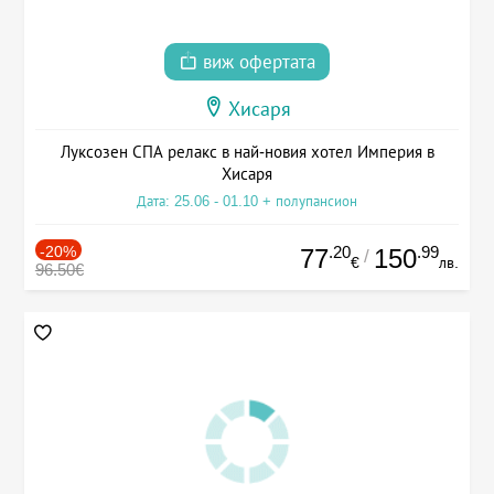
виж офертата
Хисаря
Луксозен СПА релакс в най-новия хотел Империя в
Хисаря
Дата: 25.06 - 01.10 + полупансион
-20%
.20
.99
77
150
/
€
лв.
96.50€