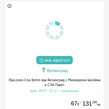
виж офертата
Велинград
Луксозен Спа Хотел във Велинград с Минерални Басейни
и СПА Пакет
Дата: 28.07 - 23.12 + полупансион
67
.04
131
/
€
лв.