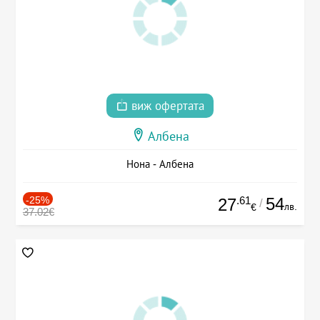
виж офертата
Албена
Нона - Албена
-25%
.61
54
27
/
лв.
€
37.02€