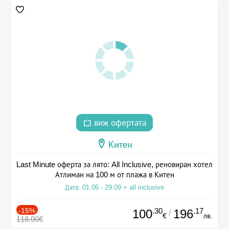
виж офертата
Китен
Last Minute оферта за лято: All Inclusive, реновиран хотел
Атлиман на 100 м от плажа в Китен
Дата: 01.06 - 29.09 + all inclusive
-15%
.30
.17
100
196
/
€
лв.
118.00€