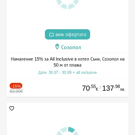
виж офертата
Созопол
Намаление 15% за All Inclusive в хотел Съни, Созопол на
50 м от плажа
Дата: 30.07 - 30.09 + all inclusive
-15%
.55
.98
70
137
/
€
лв.
83.00€