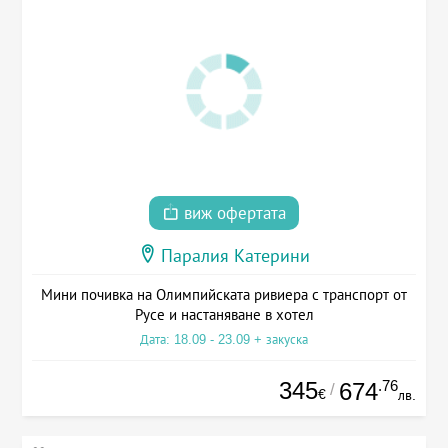
виж офертата
Паралия Катерини
Мини почивка на Олимпийската ривиера с транспорт от
Русе и настаняване в хотел
Дата: 18.09 - 23.09 + закуска
345
.76
674
/
€
лв.