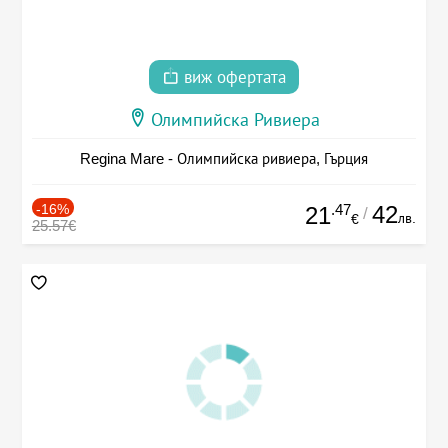
виж офертата
Олимпийска Ривиера
Regina Mare - Олимпийска ривиера, Гърция
-16%
.47
42
21
/
лв.
€
25.57€