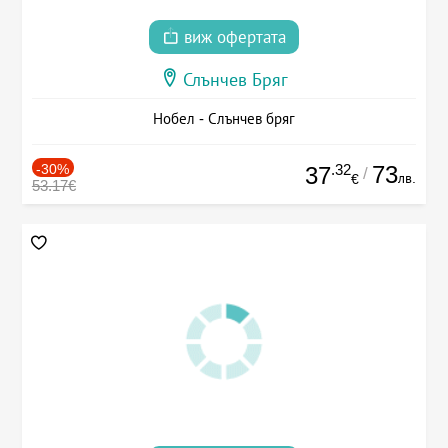
виж офертата
Слънчев Бряг
Нобел - Слънчев бряг
-30%
.32
73
37
/
лв.
€
53.17€