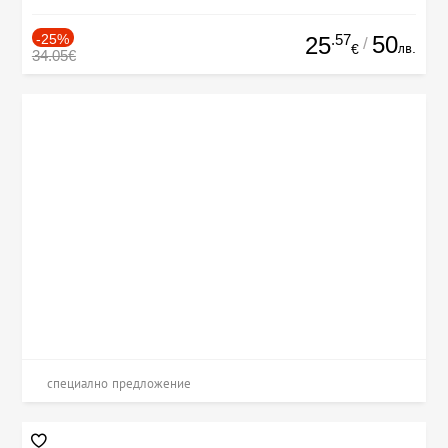
-25%
.57
50
25
/
лв.
€
34.05€
специално предложение