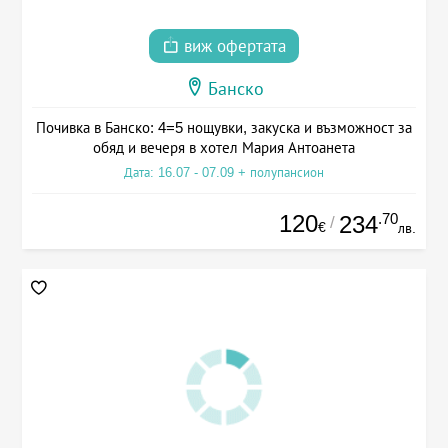
виж офертата
Банско
Почивка в Банско: 4=5 нощувки, закуска и възможност за
обяд и вечеря в хотел Мария Антоанета
Дата: 16.07 - 07.09 + полупансион
120
.70
234
/
€
лв.