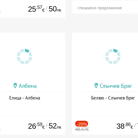
.57
50
25
/
специално предложение
лв.
€
€
Албена
Слънчев Бряг
Елица - Албена
Белвю - Слънчев бряг
.59
52
-20%
.86
26
38
/
/
лв.
€
€
€
48.57€