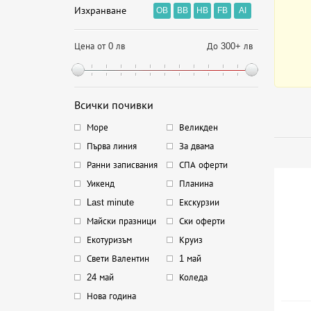
Изхранване
OB
BB
HB
FB
AI
Цена от 0 лв
До 300+ лв
Всички почивки
Море
Великден
Първа линия
За двама
Ранни записвания
СПА оферти
Уикенд
Планина
Last minute
Екскурзии
Майски празници
Ски оферти
Екотуризъм
Круиз
Свети Валентин
1 май
24 май
Коледа
Нова година