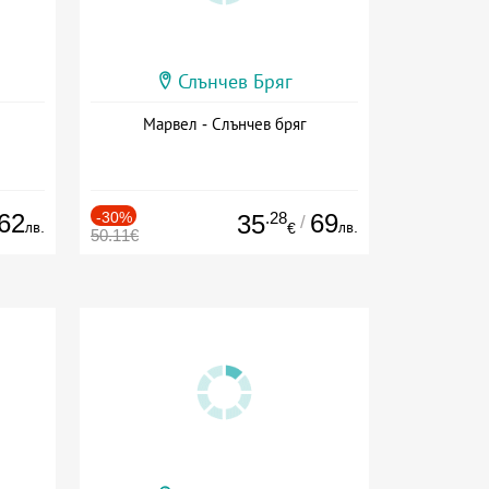
Слънчев Бряг
Марвел - Слънчев бряг
62
-30%
.28
69
35
/
лв.
лв.
€
50.11€