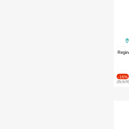
Regin
-16%
25.57