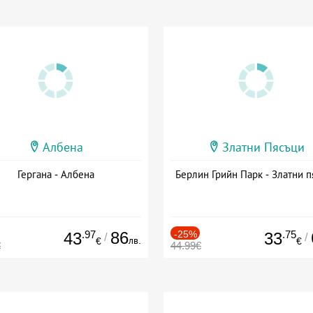
Албена
Златни Пясъци
Гергана - Албена
Берлин Грийн Парк - Златни п
.97
86
-25%
.75
43
33
/
/
лв.
€
€
€
44.99€