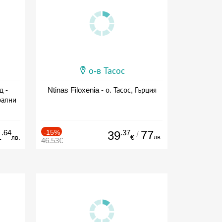
о-в Тасос
д -
Ntinas Filoxenia - о. Тасос, Гърция
рални
сион
.64
-15%
.37
77
1
39
/
лв.
лв.
€
46.53€