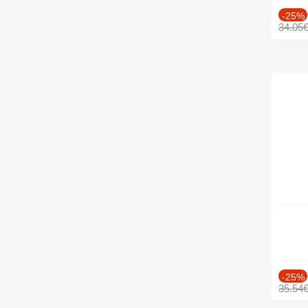
-25%
34.05
-25%
35.54