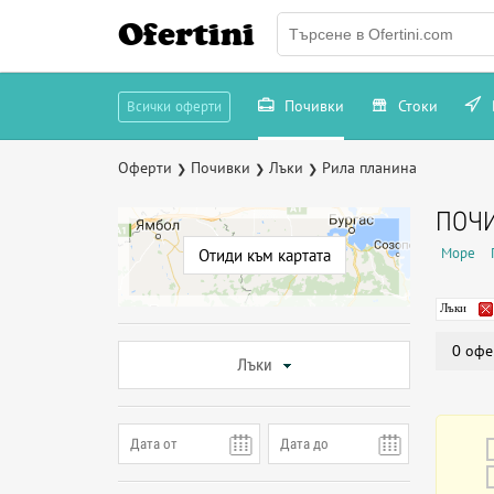
Ofertini
Почивки
Стоки
Всички оферти
Оферти
Почивки
Лъки
Рила планина
❯
❯
❯
ПОЧИ
Море
Отиди към картата
Лъки
0 офе
Лъки