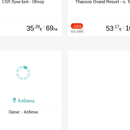
СОЛ Луна Бей - Обзор
Thassos Grand Resort - о. Т
.28
69
-15%
.17
1
35
53
/
/
лв.
€
€
€
62.38€
Албена
Оазис - Албена