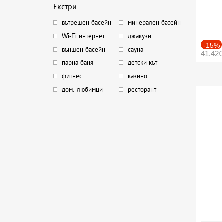
Екстри
вътрешен басейн
минерален басейн
Wi-Fi интернет
джакузи
-15%
външен басейн
сауна
41.42
парна баня
детски кът
фитнес
казино
дом. любимци
ресторант