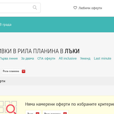
Любими оферти
В града
ВКИ В РИЛА ПЛАНИНА В
ЛЪКИ
Първа линия
За двама
СПА оферти
All inclusive
Уикенд
Last minute
Рила планина
рти
Няма намерени оферти по избраните критери
Лъки
Рила планина