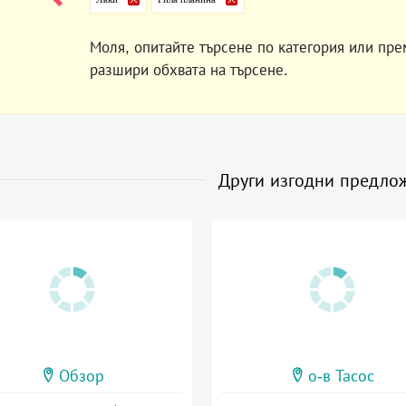
Моля, опитайте търсене по категория или пре
разшири обхвата на търсене.
Други изгодни предло
Обзор
о-в Тасос