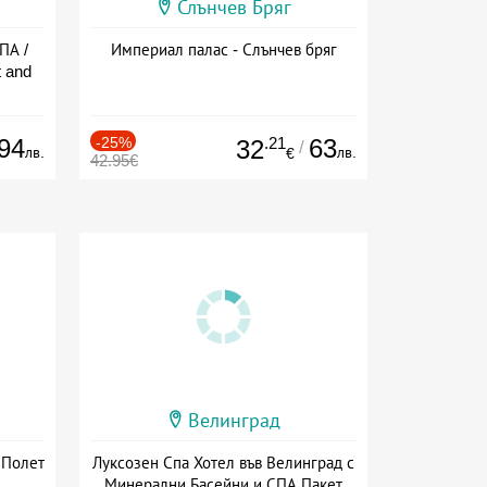
Слънчев Бряг
ПА /
Империал палас - Слънчев бряг
 and
94
-25%
.21
63
32
/
лв.
лв.
€
42.95€
Велинград
 Полет
Луксозен Спа Хотел във Велинград с
Минерални Басейни и СПА Пакет