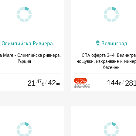
Олимпийска Ривиера
Велинград
a Mare - Олимпийска ривиера,
СПА оферта 3=4: Велингра
Гърция
нощувки, изхранване и мине
басейни
Дата: 01.07 - 30.09 + полупан
.47
42
-25%
144
21
28
/
/
лв.
€
€
€
192.00€