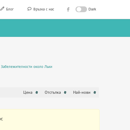
Блог
Връзка с нас
Dark
Забележителности около Лъки
Цена
Отстъпка
Най-нови
и: