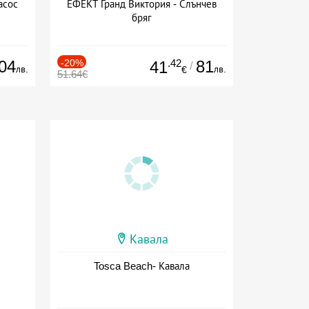
асос
ЕФЕКТ Гранд Виктория - Слънчев
бряг
04
-20%
.42
81
41
/
лв.
лв.
€
51.64€
Кавала
Tosca Beach- Кавала