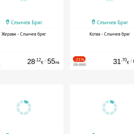
Слънчев Бряг
Слънчев Бряг
Жерави - Слънчев бряг
Котва - Слънчев бряг
.12
55
-21%
.70
28
31
/
/
лв.
€
€
€
39.88€