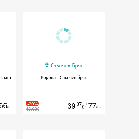
Слънчев Бряг
ясъци
Корона - Слънчев бряг
66
-20%
.37
77
39
/
лв.
лв.
€
49.08€