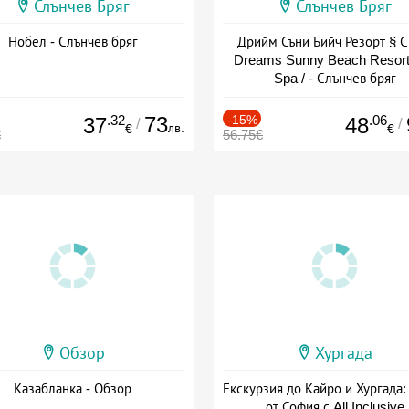
Слънчев Бряг
Слънчев Бряг
Нобел - Слънчев бряг
Дрийм Съни Бийч Резорт § С
Dreams Sunny Beach Resort
Spa / - Слънчев бряг
.32
73
-15%
.06
37
48
/
/
лв.
€
€
€
56.75€
Обзор
Хургада
Казабланка - Обзор
Екскурзия до Кайро и Хургада:
от София с All Inclusive