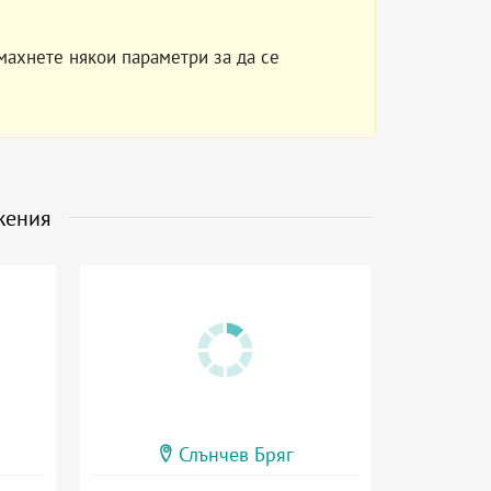
махнете някои параметри за да се
жения
Слънчев Бряг