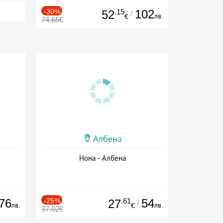
-30%
.15
102
52
/
лв.
€
74.65€
Албена
Нона - Албена
76
-25%
.61
54
27
/
лв.
лв.
€
37.02€