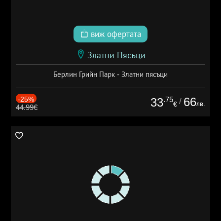
виж офертата
Златни Пясъци
Берлин Грийн Парк - Златни пясъци
-25%
.75
66
33
/
лв.
€
44.99€