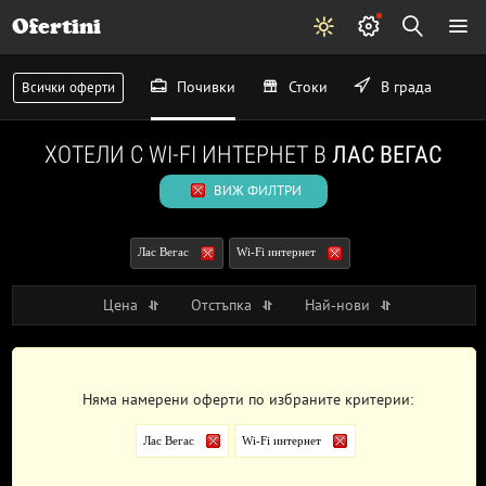
Ofertini
Почивки
Стоки
В града
Всички оферти
ХОТЕЛИ С WI-FI ИНТЕРНЕТ В
ЛАС ВЕГАС
ВИЖ ФИЛТРИ
Лас Вегас
Wi-Fi интернет
Цена
Отстъпка
Най-нови
Няма намерени оферти по избраните критерии:
Лас Вегас
Wi-Fi интернет