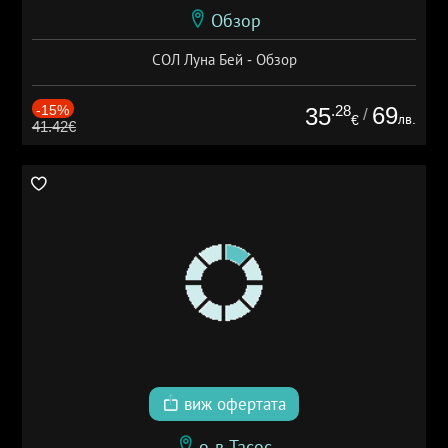
Обзор
СОЛ Луна Бей - Обзор
-15%
.28
69
35
/
лв.
€
41.42€
виж офертата
о-в Тасос