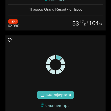
Thassos Grand Resort - о. Тасос
-15%
.17
104
53
/
лв.
€
62.38€
виж офертата
Слънчев Бряг