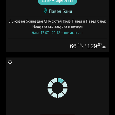
виж офертата
Павел Баня
Луксозен 5-звезден СПА хотел Княз Павел в Павел баня:
Нощувка със закуска и вечеря
Дата: 17.07 - 22.12 + полупансион
.45
.97
66
129
/
€
лв.