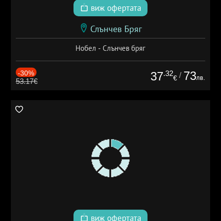
виж офертата
Слънчев Бряг
Нобел - Слънчев бряг
-30%
.32
73
37
/
лв.
€
53.17€
виж офертата