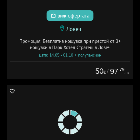
виж офертата
Ловеч
Промоция: Безплатна нощувка при престой от 3+
нощувки в Парк Хотел Стратеш в Ловеч
Дата: 14.05 - 01.10 + полупансион
50
.79
97
/
€
лв.