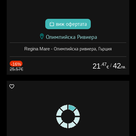
виж офертата
Олимпийска Ривиера
Regina Mare - Олимпийска ривиера, Гърция
-16%
.47
42
21
/
лв.
€
25.57€