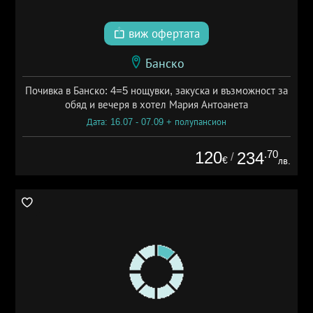
виж офертата
Банско
Почивка в Банско: 4=5 нощувки, закуска и възможност за
обяд и вечеря в хотел Мария Антоанета
Дата: 16.07 - 07.09 + полупансион
120
.70
234
/
€
лв.