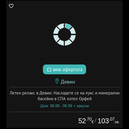
виж офертата
Девин
Летен релакс в Девин: Насладете се на лукс и минерални
басейни в СПА хотел Орфей
Дата: 06.08 - 06.09 + закуска
.70
.07
52
103
/
€
лв.