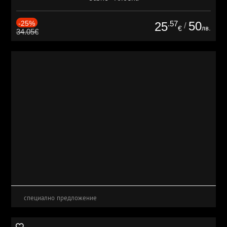
-25%
.57
50
25
/
лв.
€
34.05€
специално предложение