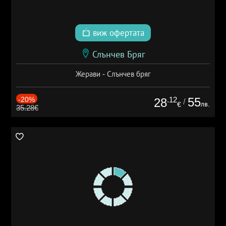
виж офертата
Слънчев Бряг
Жерави - Слънчев бряг
-20%
.12
55
28
/
лв.
€
35.28€