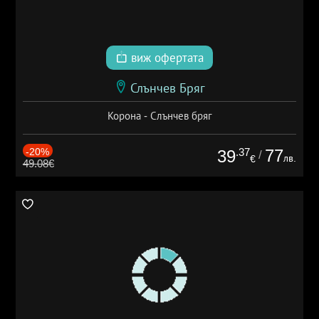
виж офертата
Слънчев Бряг
Корона - Слънчев бряг
-20%
.37
77
39
/
лв.
€
49.08€