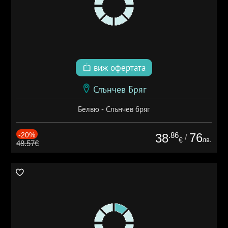
виж офертата
Слънчев Бряг
Белвю - Слънчев бряг
-20%
.86
76
38
/
лв.
€
48.57€