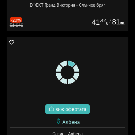
ЕФЕКТ Гранд Виктория - Слънчев бряг
-20%
.42
81
41
/
лв.
€
51.64€
виж офертата
Албена
Оазис - Албена