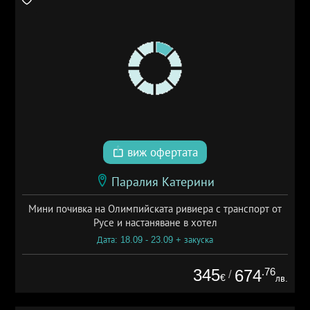
виж офертата
Паралия Катерини
Мини почивка на Олимпийската ривиера с транспорт от
Русе и настаняване в хотел
Дата: 18.09 - 23.09 + закуска
345
.76
674
/
€
лв.