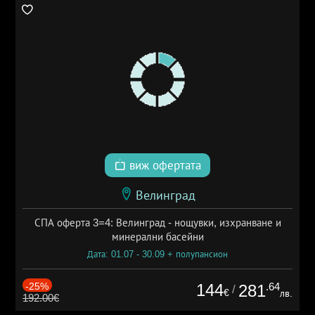
виж офертата
Велинград
СПА оферта 3=4: Велинград - нощувки, изхранване и
минерални басейни
Дата: 01.07 - 30.09 + полупансион
-25%
144
.64
281
/
€
лв.
192.00€