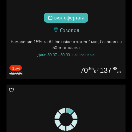
виж офертата
Созопол
Намаление 15% за All Inclusive в хотел Съни, Созопол на
50 м от плажа
Дата: 30.07 - 30.09 + all inclusive
-15%
.55
.98
70
137
/
€
лв.
83.00€