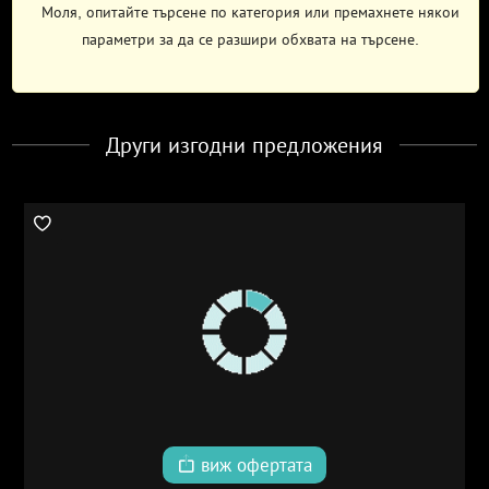
Моля, опитайте търсене по категория или премахнете някои
параметри за да се разшири обхвата на търсене.
Други изгодни предложения
виж офертата