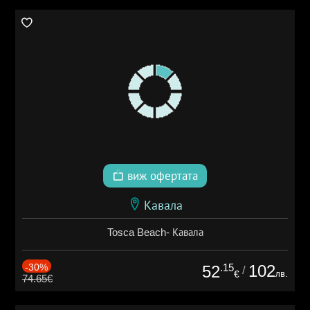
виж офертата
Кавала
Tosca Beach- Кавала
-30%
.15
102
52
/
лв.
€
74.65€