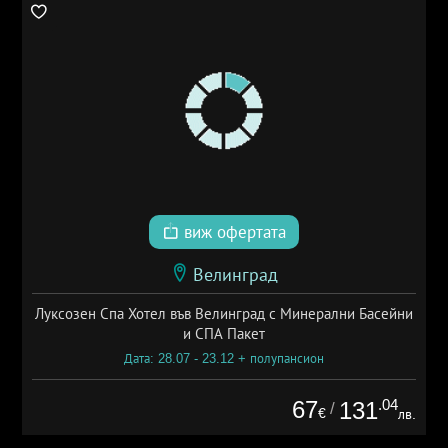
виж офертата
Велинград
Луксозен Спа Хотел във Велинград с Минерални Басейни
и СПА Пакет
Дата: 28.07 - 23.12 + полупансион
67
.04
131
/
€
лв.