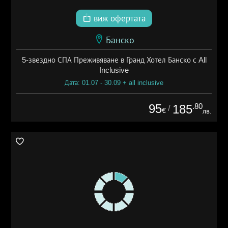
виж офертата
Банско
5-звездно СПА Преживяване в Гранд Хотел Банско с All
Inclusive
Дата: 01.07 - 30.09 + all inclusive
95
.80
185
/
€
лв.