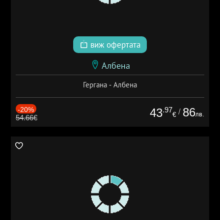
виж офертата
Албена
Гергана - Албена
-20%
.97
86
43
/
лв.
€
54.66€