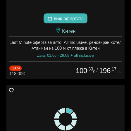
виж офертата
Китен
Last Minute оферта за лято: All Inclusive, реновиран хотел
Атлиман на 100 м от плажа в Китен
Дата: 01.06 - 29.09 + all inclusive
-15%
.30
.17
100
196
/
€
лв.
118.00€