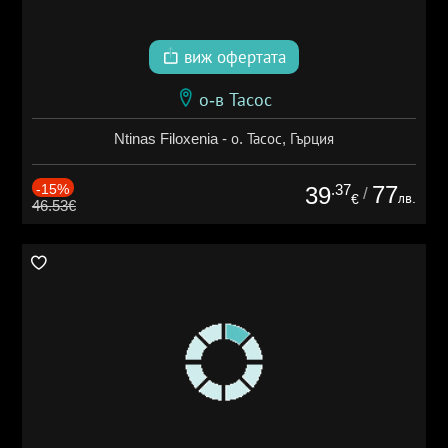
виж офертата
о-в Тасос
Ntinas Filoxenia - о. Тасос, Гърция
-15%
.37
77
39
/
лв.
€
46.53€