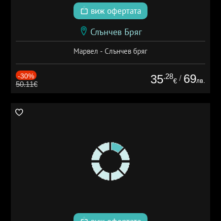
виж офертата
Слънчев Бряг
Марвел - Слънчев бряг
-30%
.28
69
35
/
лв.
€
50.11€