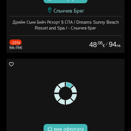
Слънчев Бряг
Дрийм Съни Бийч Резорт § СПА / Dreams Sunny Beach
Resort and Spa / - Слънчев бряг
-15%
.06
94
48
/
лв.
€
56.75€
виж офертата