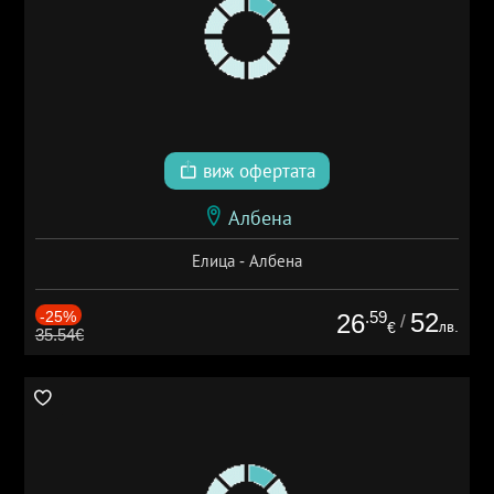
виж офертата
Албена
Елица - Албена
-25%
.59
52
26
/
лв.
€
35.54€