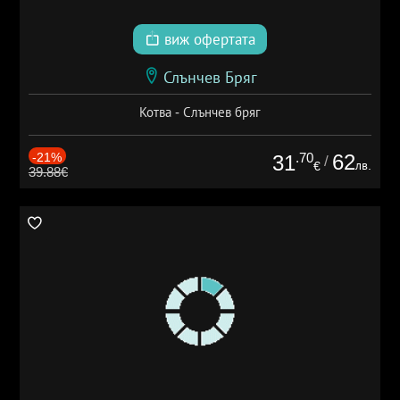
виж офертата
Слънчев Бряг
Котва - Слънчев бряг
-21%
.70
62
31
/
лв.
€
39.88€