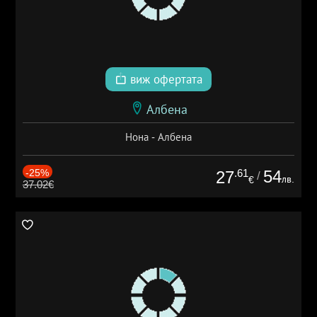
виж офертата
Албена
Нона - Албена
-25%
.61
54
27
/
лв.
€
37.02€