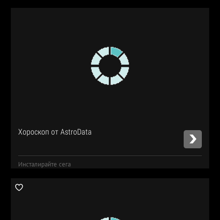
Хороскоп от AstroData
Инсталирайте сега