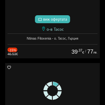
виж офертата
о-в Тасос
Ntinas Filoxenia - о. Тасос, Гърция
-15%
.37
77
39
/
лв.
€
46.53€