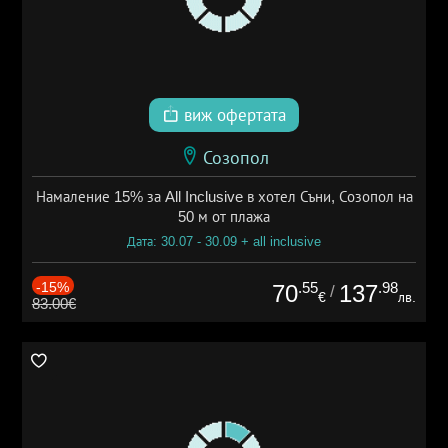
виж офертата
Созопол
Намаление 15% за All Inclusive в хотел Съни, Созопол на
50 м от плажа
Дата: 30.07 - 30.09 + all inclusive
-15%
.55
.98
70
137
/
€
лв.
83.00€