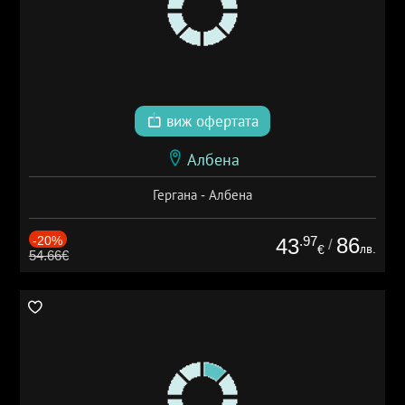
виж офертата
Албена
Гергана - Албена
-20%
.97
86
43
/
лв.
€
54.66€