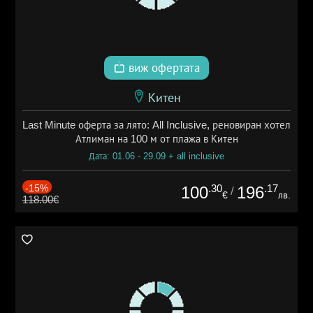
виж офертата
Китен
Last Minute оферта за лято: All Inclusive, реновиран хотел
Атлиман на 100 м от плажа в Китен
Дата: 01.06 - 29.09 + all inclusive
-15%
.30
.17
100
196
/
€
лв.
118.00€