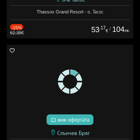
Thassos Grand Resort - о. Тасос
-15%
.17
104
53
/
лв.
€
62.38€
виж офертата
Слънчев Бряг