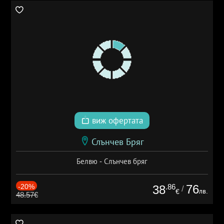
виж офертата
Слънчев Бряг
Белвю - Слънчев бряг
-20%
.86
76
38
/
лв.
€
48.57€