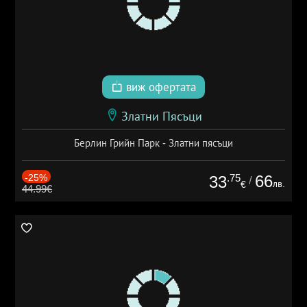
виж офертата
Златни Пясъци
Берлин Грийн Парк - Златни пясъци
-25%
.75
66
33
/
лв.
€
44.99€