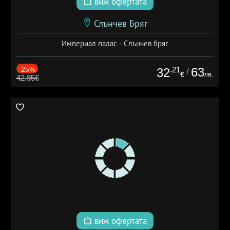
виж офертата
Слънчев Бряг
Империал палас - Слънчев бряг
-25%
.21
63
32
/
лв.
€
42.95€
виж офертата