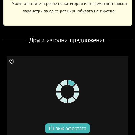
Моля, опитайте търсене по категория или премахнете някои
параметри за да се разшири обхвата на търсене.
Други изгодни предложения
виж офертата