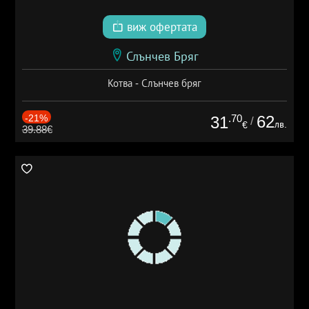
виж офертата
Слънчев Бряг
Котва - Слънчев бряг
-21%
.70
62
31
/
лв.
€
39.88€