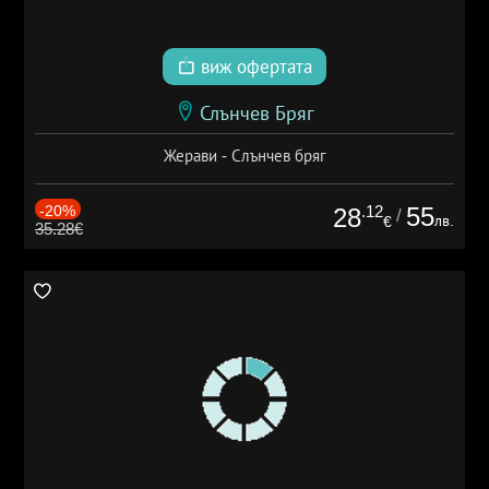
виж офертата
Слънчев Бряг
Жерави - Слънчев бряг
-20%
.12
55
28
/
лв.
€
35.28€