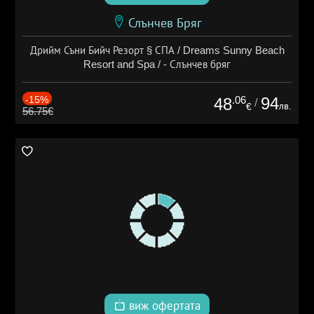
Слънчев Бряг
Дрийм Съни Бийч Резорт § СПА / Dreams Sunny Beach
Resort and Spa / - Слънчев бряг
-15%
.06
94
48
/
лв.
€
56.75€
виж офертата