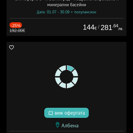
минерални басейни
Дата: 01.07 - 30.09 + полупансион
-25%
144
.64
281
/
€
лв.
192.00€
виж офертата
Албена