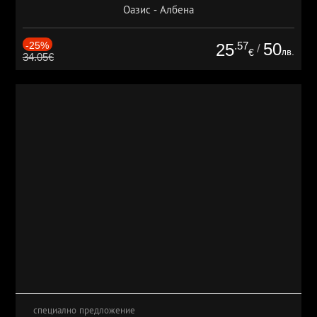
Оазис - Албена
-25%
.57
50
25
/
лв.
€
34.05€
специално предложение