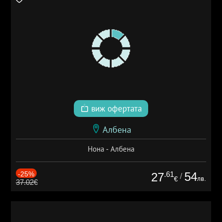
виж офертата
Албена
Нона - Албена
-25%
.61
54
27
/
лв.
€
37.02€