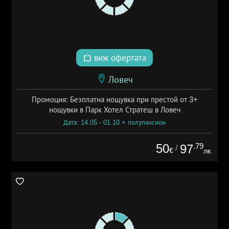
виж офертата
Ловеч
Промоция: Безплатна нощувка при престой от 3+
нощувки в Парк Хотел Стратеш в Ловеч
Дата: 14.05 - 01.10 + полупансион
50
.79
97
/
€
лв.