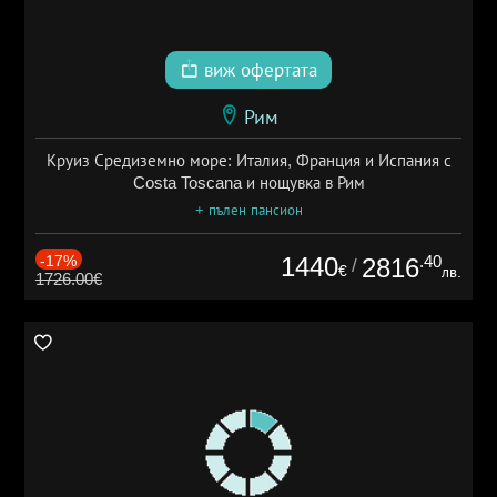
виж офертата
Рим
Круиз Средиземно море: Италия, Франция и Испания с
Costa Toscana и нощувка в Рим
+ пълен пансион
-17%
1440
.40
2816
/
€
лв.
1726.00€