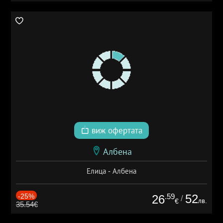
виж офертата
Албена
Елица - Албена
-25%
.59
52
26
/
лв.
€
35.54€