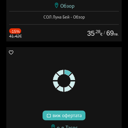
Обзор
СОЛ Луна Бей - Обзор
-15%
.28
69
35
/
лв.
€
41.42€
виж офертата
о-в Тасос