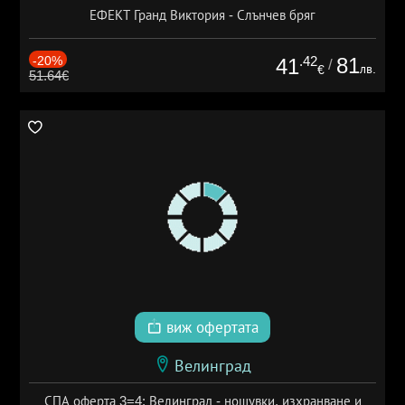
ЕФЕКТ Гранд Виктория - Слънчев бряг
-20%
.42
81
41
/
лв.
€
51.64€
виж офертата
Велинград
СПА оферта 3=4: Велинград - нощувки, изхранване и