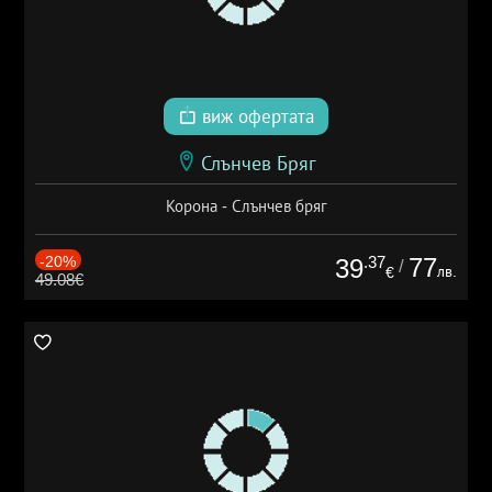
виж офертата
Слънчев Бряг
Корона - Слънчев бряг
-20%
.37
77
39
/
лв.
€
49.08€