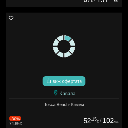
€
лв.
виж офертата
Кавала
Tosca Beach- Кавала
-30%
.15
102
52
/
лв.
€
74.65€