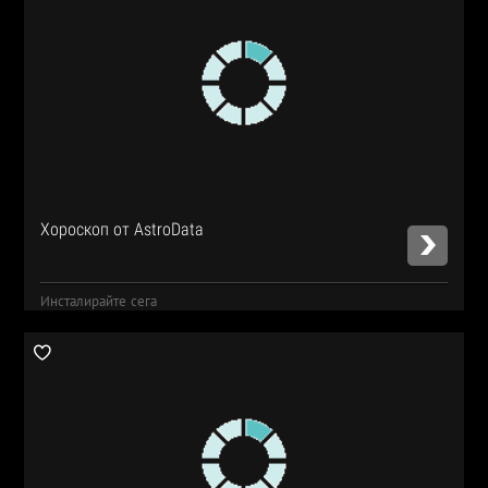
Хороскоп от AstroData
Инсталирайте сега