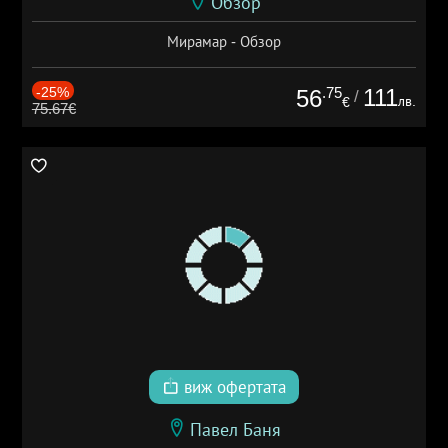
Обзор
Мирамар - Обзор
-25%
.75
111
56
/
лв.
€
75.67€
виж офертата
Павел Баня