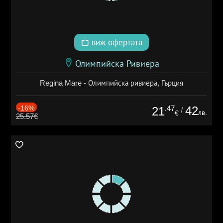
виж офертата
Олимпийска Ривиера
Regina Mare - Олимпийска ривиера, Гърция
-16%
.47
42
21
/
лв.
€
25.57€