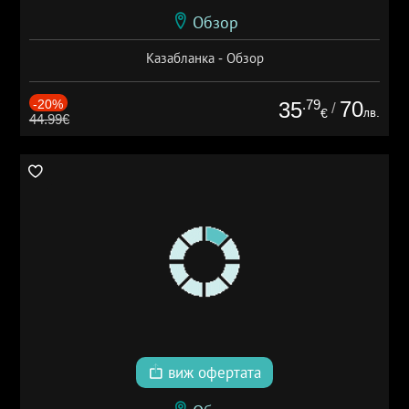
Обзор
Казабланка - Обзор
-20%
.79
70
35
/
лв.
€
44.99€
виж офертата