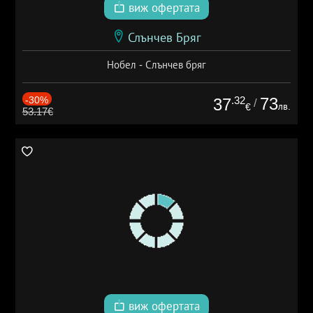
виж офертата
Слънчев Бряг
Нобел - Слънчев бряг
-30%
.32
73
37
/
лв.
€
53.17€
виж офертата