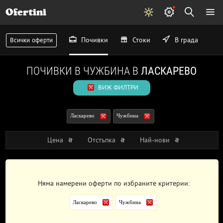
Ofertini
Почивки
Стоки
В града
Всички оферти
ПОЧИВКИ В ЧУЖБИНА В
ЛАСКАРЕВО
ВИЖ ФИЛТРИ
Ласкарево
Чужбина
Цена
Отстъпка
Най-нови
Няма намерени оферти по избраните критерии:
Ласкарево
Чужбина