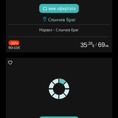
виж офертата
Слънчев Бряг
Марвел - Слънчев бряг
-30%
.28
69
35
/
лв.
€
50.11€