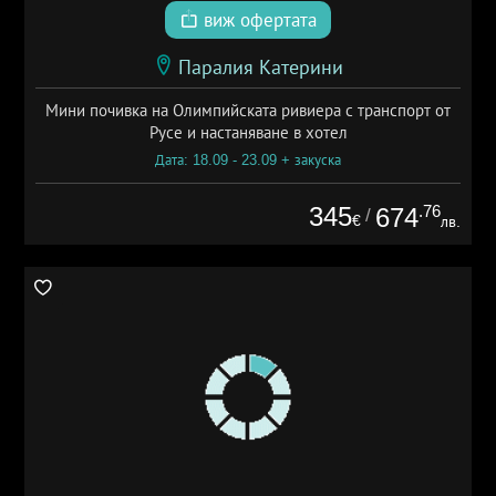
виж офертата
Паралия Катерини
Мини почивка на Олимпийската ривиера с транспорт от
Русе и настаняване в хотел
Дата: 18.09 - 23.09 + закуска
345
.76
674
/
€
лв.