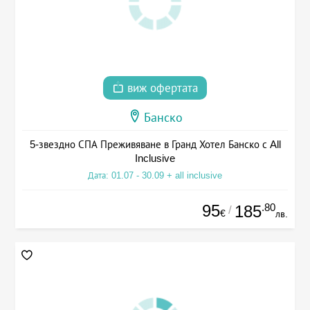
виж офертата
Банско
5-звездно СПА Преживяване в Гранд Хотел Банско с All
Inclusive
Дата: 01.07 - 30.09 + all inclusive
95
.80
185
/
€
лв.