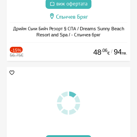
виж офертата
Слънчев Бряг
Дрийм Съни Бийч Резорт § СПА / Dreams Sunny Beach
Resort and Spa / - Слънчев бряг
-15%
.06
94
48
/
лв.
€
56.75€