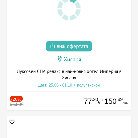
виж офертата
Хисаря
Луксозен СПА релакс в най-новия хотел Империя в
Хисаря
Дата: 25.06 - 01.10 + полупансион
-20%
.20
.99
77
150
/
€
лв.
96.50€