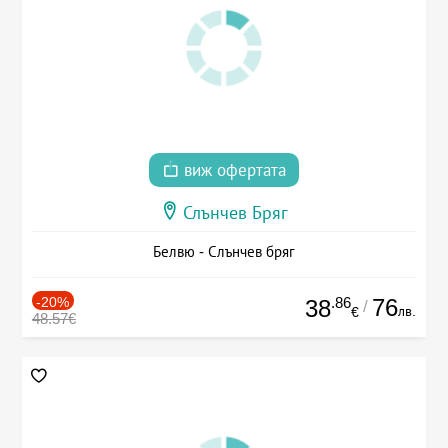
виж офертата
Слънчев Бряг
Белвю - Слънчев бряг
-20%
.86
76
38
/
лв.
€
48.57€