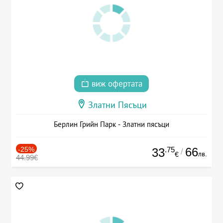
виж офертата
Златни Пясъци
Берлин Грийн Парк - Златни пясъци
-25%
.75
66
33
/
лв.
€
44.99€