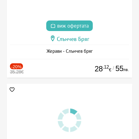
виж офертата
Слънчев Бряг
Жерави - Слънчев бряг
-20%
.12
55
28
/
лв.
€
35.28€