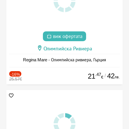
виж офертата
Олимпийска Ривиера
Regina Mare - Олимпийска ривиера, Гърция
-16%
.47
42
21
/
лв.
€
25.57€