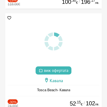
-15%
.30
.17
100
196
/
€
лв.
118.00€
виж офертата
Кавала
Tosca Beach- Кавала
-30%
.15
102
52
/
лв.
€
74.65€