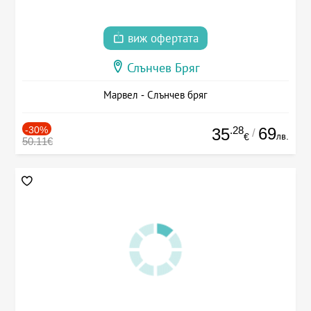
виж офертата
Слънчев Бряг
Марвел - Слънчев бряг
-30%
.28
69
35
/
лв.
€
50.11€