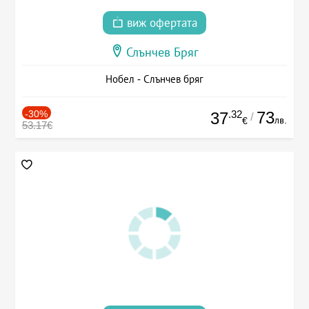
виж офертата
Слънчев Бряг
Нобел - Слънчев бряг
-30%
.32
73
37
/
лв.
€
53.17€