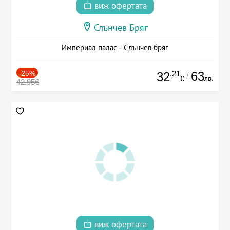
виж офертата
Слънчев Бряг
Империал палас - Слънчев бряг
-25%
.21
63
32
/
лв.
€
42.95€
виж офертата