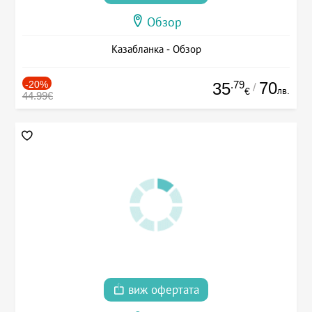
Обзор
Казабланка - Обзор
-20%
.79
70
35
/
лв.
€
44.99€
виж офертата