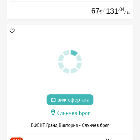
67
.04
131
/
€
лв.
виж офертата
Слънчев Бряг
ЕФЕКТ Гранд Виктория - Слънчев бряг