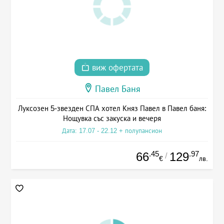
виж офертата
Павел Баня
Луксозен 5-звезден СПА хотел Княз Павел в Павел баня:
Нощувка със закуска и вечеря
Дата: 17.07 - 22.12 + полупансион
.45
.97
66
129
/
€
лв.