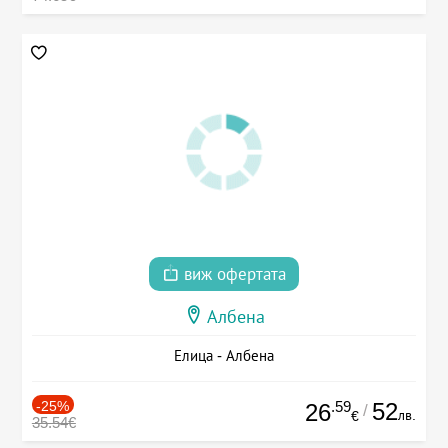
виж офертата
Албена
Елица - Албена
-25%
.59
52
26
/
лв.
€
35.54€