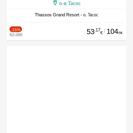
о-в Тасос
Thassos Grand Resort - о. Тасос
-15%
.17
104
53
/
лв.
€
62.38€