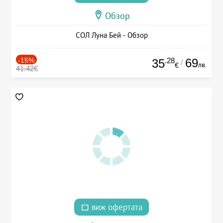
Обзор
СОЛ Луна Бей - Обзор
-15%
.28
69
35
/
лв.
€
41.42€
виж офертата