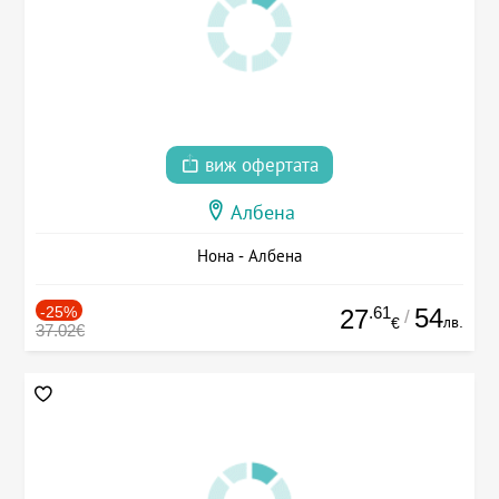
виж офертата
Албена
Нона - Албена
-25%
.61
54
27
/
лв.
€
37.02€