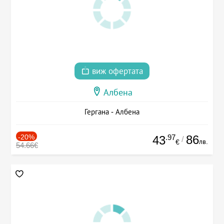
виж офертата
Албена
Гергана - Албена
-20%
.97
86
43
/
лв.
€
54.66€