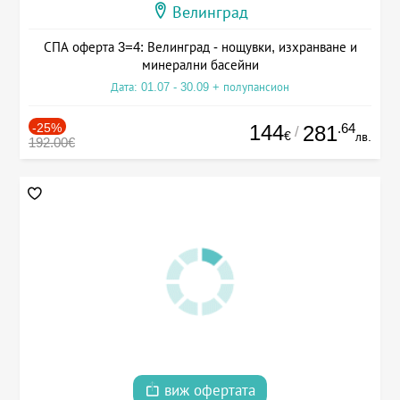
Велинград
СПА оферта 3=4: Велинград - нощувки, изхранване и
минерални басейни
Дата: 01.07 - 30.09 + полупансион
-25%
144
.64
281
/
€
лв.
192.00€
виж офертата