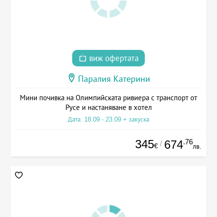
виж офертата
Паралия Катерини
Мини почивка на Олимпийската ривиера с транспорт от
Русе и настаняване в хотел
Дата: 18.09 - 23.09 + закуска
345
.76
674
/
€
лв.