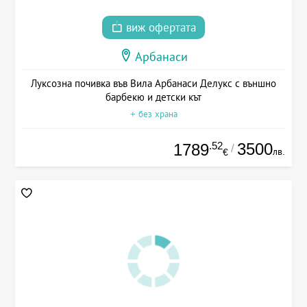
виж офертата
Арбанаси
Луксозна почивка във Вила Арбанаси Делукс с външно
барбекю и детски кът
+ без храна
.52
3500
1789
/
лв.
€