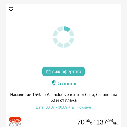
виж офертата
Созопол
Намаление 15% за All Inclusive в хотел Съни, Созопол на
50 м от плажа
Дата: 30.07 - 30.09 + all inclusive
-15%
.55
.98
70
137
/
€
лв.
83.00€