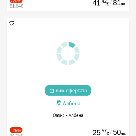
-20%
.42
81
41
/
лв.
€
51.64€
виж офертата
Албена
Оазис - Албена
-25%
.57
50
25
/
лв.
€
34.05€