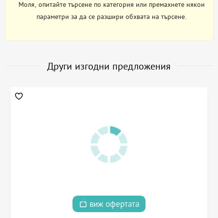
Моля, опитайте търсене по категория или премахнете някои
параметри за да се разшири обхвата на търсене.
Други изгодни предложения
виж офертата