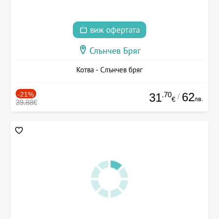
виж офертата
Слънчев Бряг
Котва - Слънчев бряг
-21%
.70
62
31
/
лв.
€
39.88€