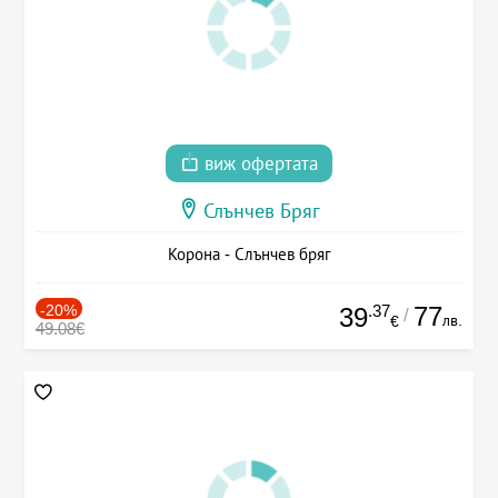
виж офертата
Слънчев Бряг
Корона - Слънчев бряг
-20%
.37
77
39
/
лв.
€
49.08€