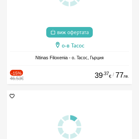
виж офертата
о-в Тасос
Ntinas Filoxenia - о. Тасос, Гърция
-15%
.37
77
39
/
лв.
€
46.53€