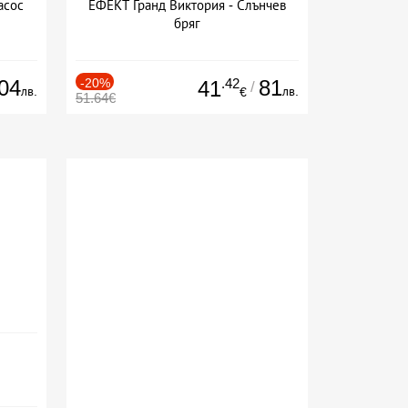
асос
ЕФЕКТ Гранд Виктория - Слънчев
бряг
04
-20%
.42
81
41
/
лв.
лв.
€
51.64€