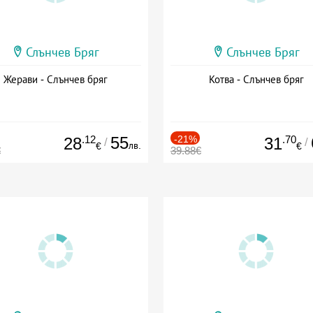
Слънчев Бряг
Слънчев Бряг
Жерави - Слънчев бряг
Котва - Слънчев бряг
.12
55
-21%
.70
28
31
/
/
лв.
€
€
€
39.88€