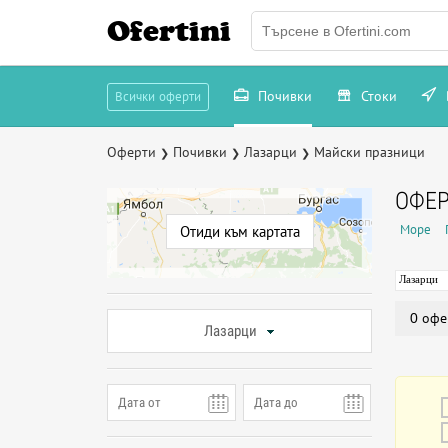
Ofertini
Почивки
Стоки
Всички оферти
Оферти
Почивки
Лазарци
Майски празници
❯
❯
❯
ОФЕР
Море
Отиди към картата
Лазарци
0 офе
Лазарци