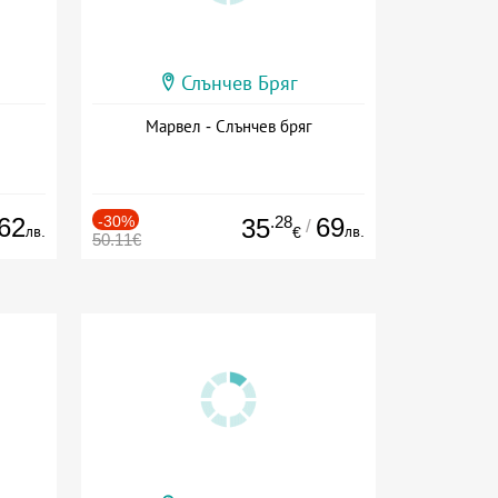
Слънчев Бряг
Марвел - Слънчев бряг
62
-30%
.28
69
35
/
лв.
лв.
€
50.11€