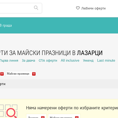
Любими оферти
В града
ТИ ЗА МАЙСКИ ПРАЗНИЦИ В
ЛАЗАРЦИ
Първа линия
За двама
СПА оферти
All inclusive
Уикенд
Last minute
Майски празници
рти
Няма намерени оферти по избраните критери
Лазарци
Майски празници