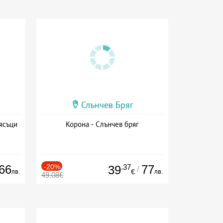
Слънчев Бряг
ясъци
Корона - Слънчев бряг
66
-20%
.37
77
39
/
лв.
лв.
€
49.08€