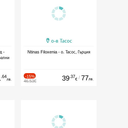
о-в Тасос
д -
Ntinas Filoxenia - о. Тасос, Гърция
рални
сион
.64
-15%
.37
77
1
39
/
лв.
лв.
€
46.53€