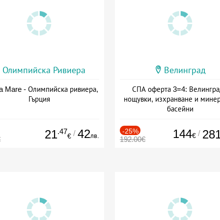
Олимпийска Ривиера
Велинград
a Mare - Олимпийска ривиера,
СПА оферта 3=4: Велингра
Гърция
нощувки, изхранване и мине
басейни
Дата: 01.07 - 30.09 + полупан
.47
42
-25%
144
21
28
/
/
лв.
€
€
€
192.00€