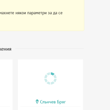
махнете някои параметри за да се
жения
Слънчев Бряг