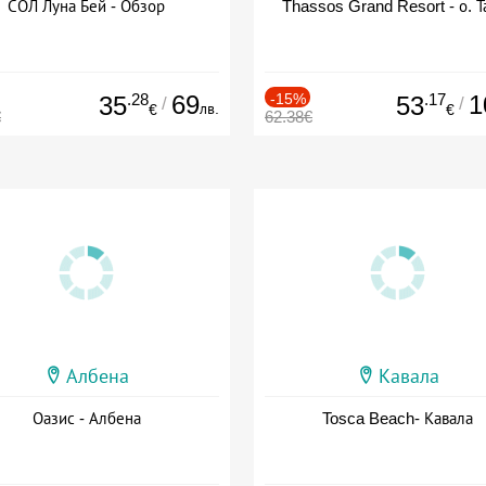
СОЛ Луна Бей - Обзор
Thassos Grand Resort - о. Т
.28
69
-15%
.17
1
35
53
/
/
лв.
€
€
€
62.38€
Албена
Кавала
Оазис - Албена
Tosca Beach- Кавала