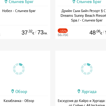
Слънчев Бряг
Слънчев Бряг
Нобел - Слънчев бряг
Дрийм Съни Бийч Резорт § С
Dreams Sunny Beach Resort
Spa / - Слънчев бряг
.32
73
-15%
.06
37
48
/
/
лв.
€
€
€
56.75€
Обзор
Хургада
Казабланка - Обзор
Екскурзия до Кайро и Хургада:
от София с All Inclusive