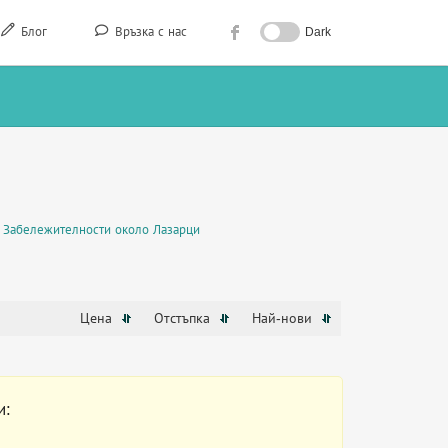
Блог
Връзка с нас
Dark
Забележителности около Лазарци
Цена
Отстъпка
Най-нови
и: