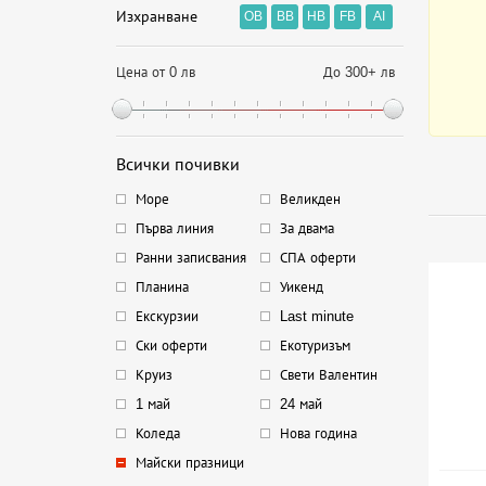
Изхранване
OB
BB
HB
FB
AI
Цена от 0 лв
До 300+ лв
Всички почивки
Море
Великден
Първа линия
За двама
Ранни записвания
СПА оферти
Планина
Уикенд
Екскурзии
Last minute
Ски оферти
Екотуризъм
Круиз
Свети Валентин
1 май
24 май
Коледа
Нова година
Майски празници