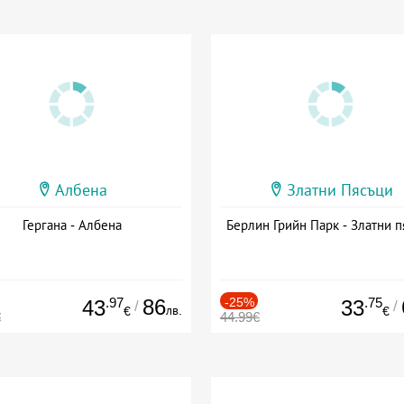
Албена
Златни Пясъци
Гергана - Албена
Берлин Грийн Парк - Златни п
.97
86
-25%
.75
43
33
/
/
лв.
€
€
€
44.99€