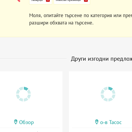
Моля, опитайте търсене по категория или пре
разшири обхвата на търсене.
Други изгодни предло
Обзор
о-в Тасос