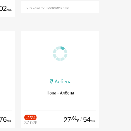
02
специално предложение
лв.
Албена
Нона - Албена
76
-25%
.61
54
27
/
лв.
лв.
€
37.02€