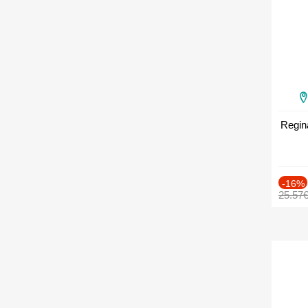
Regin
-16%
25.57