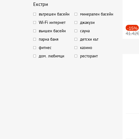
Екстри
вътрешен басейн
минерален басейн
Wi-Fi интернет
джакузи
-15%
външен басейн
сауна
41.42
парна баня
детски кът
фитнес
казино
дом. любимци
ресторант