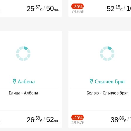
.57
50
-30%
.15
1
25
52
/
/
лв.
€
€
€
74.65€
Албена
Слънчев Бряг
Елица - Албена
Белвю - Слънчев бряг
.59
52
-20%
.86
26
38
/
/
лв.
€
€
€
48.57€