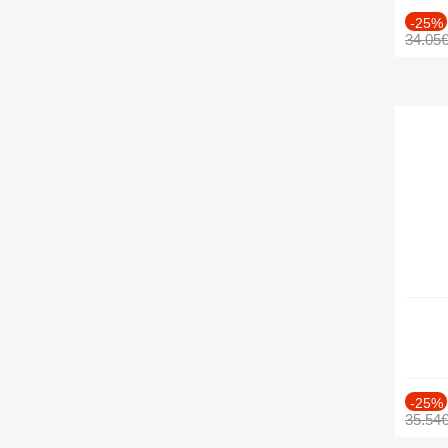
-25%
34.05
-25%
35.54