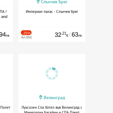
Слънчев Бряг
ПА /
Империал палас - Слънчев бряг
 and
94
-25%
.21
63
32
/
лв.
лв.
€
42.95€
Велинград
 Полет
Луксозен Спа Хотел във Велинград с
Минерални Басейни и СПА Пакет