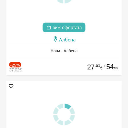
виж офертата
Албена
Нона - Албена
-25%
.61
54
27
/
лв.
€
37.02€