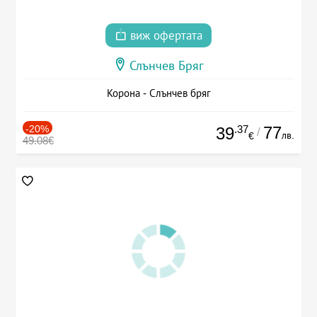
виж офертата
Слънчев Бряг
Корона - Слънчев бряг
-20%
.37
77
39
/
лв.
€
49.08€