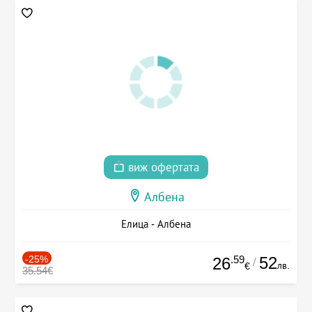
виж офертата
Албена
Елица - Албена
-25%
.59
52
26
/
лв.
€
35.54€