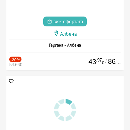
виж офертата
Албена
Гергана - Албена
-20%
.97
86
43
/
лв.
€
54.66€