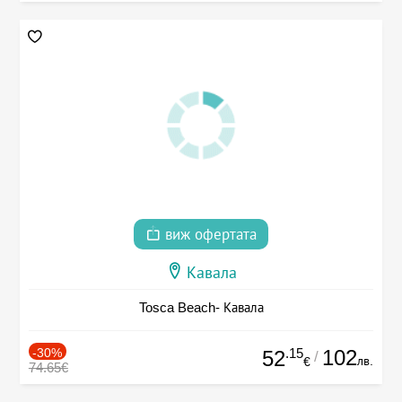
виж офертата
Кавала
Tosca Beach- Кавала
-30%
.15
102
52
/
лв.
€
74.65€