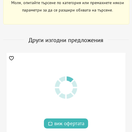
Моля, опитайте търсене по категория или премахнете някои
параметри за да се разшири обхвата на търсене.
Други изгодни предложения
виж офертата