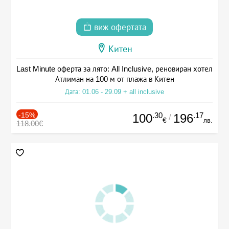
виж офертата
Китен
Last Minute оферта за лято: All Inclusive, реновиран хотел
Атлиман на 100 м от плажа в Китен
Дата: 01.06 - 29.09 + all inclusive
-15%
.30
.17
100
196
/
€
лв.
118.00€