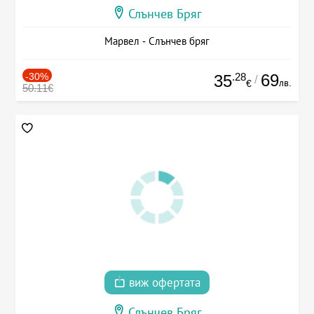
Слънчев Бряг
Марвел - Слънчев бряг
-30%
.28
69
35
/
лв.
€
50.11€
виж офертата
Слънчев Бряг