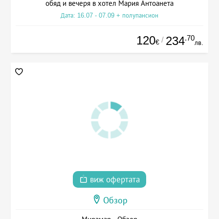
обяд и вечеря в хотел Мария Антоанета
Дата: 16.07 - 07.09 + полупансион
120
.70
234
/
€
лв.
виж офертата
Обзор