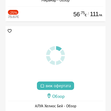
Мирамар - Обзор
-25%
.75
111
56
/
лв.
€
75.67€
виж офертата
Обзор
АЛУА Хелиос Бей - Обзор