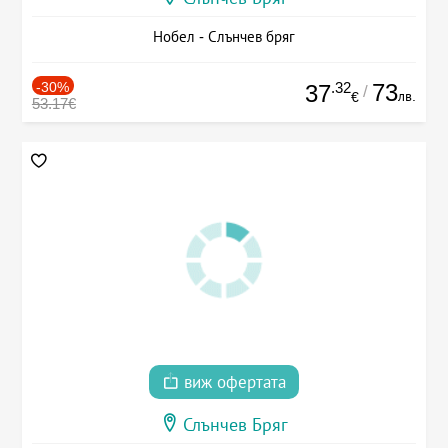
Нобел - Слънчев бряг
-30%
.32
73
37
/
лв.
€
53.17€
виж офертата
Слънчев Бряг