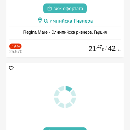
виж офертата
Олимпийска Ривиера
Regina Mare - Олимпийска ривиера, Гърция
-16%
.47
42
21
/
лв.
€
25.57€