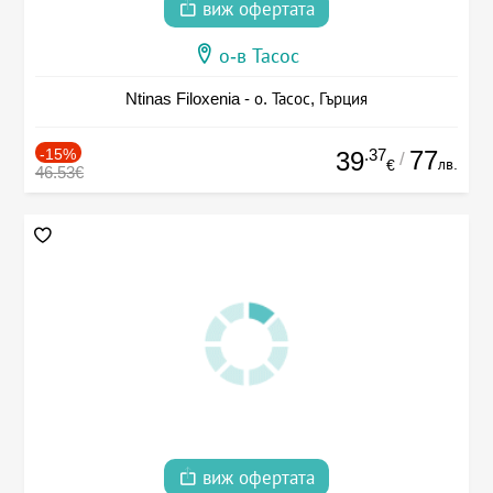
виж офертата
о-в Тасос
Ntinas Filoxenia - о. Тасос, Гърция
-15%
.37
77
39
/
лв.
€
46.53€
виж офертата