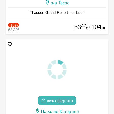
о-в Тасос
Thassos Grand Resort - о. Тасос
-15%
.17
104
53
/
лв.
€
62.38€
виж офертата
Паралия Катерини