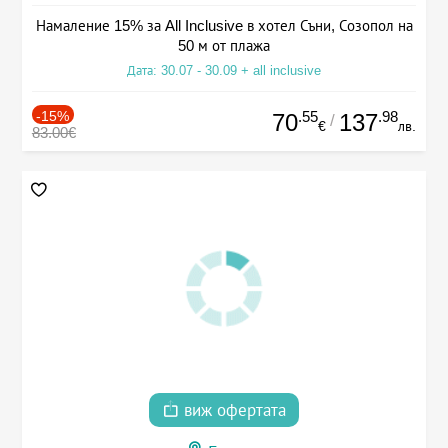
Намаление 15% за All Inclusive в хотел Съни, Созопол на
50 м от плажа
Дата: 30.07 - 30.09 + all inclusive
-15%
.55
.98
70
137
/
€
лв.
83.00€
виж офертата