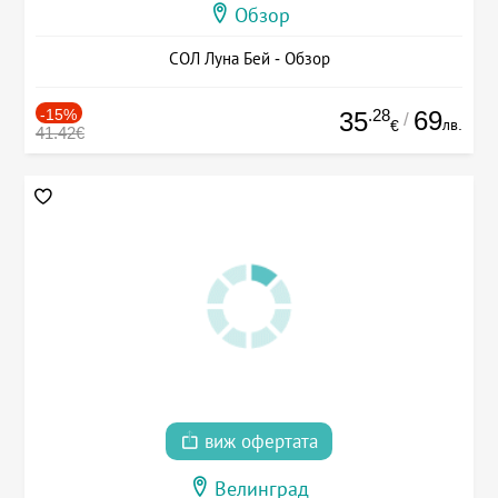
Обзор
СОЛ Луна Бей - Обзор
-15%
.28
69
35
/
лв.
€
41.42€
виж офертата
Велинград