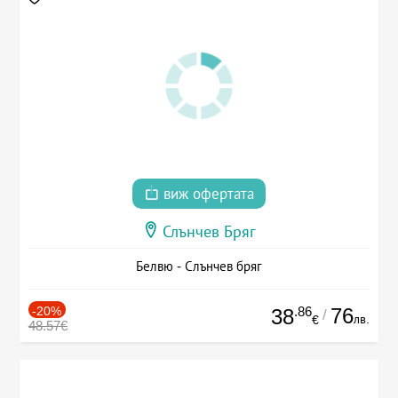
виж офертата
Слънчев Бряг
Белвю - Слънчев бряг
-20%
.86
76
38
/
лв.
€
48.57€