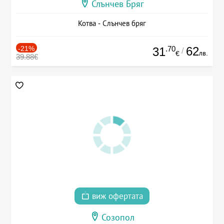
Слънчев Бряг
Котва - Слънчев бряг
-21%
.70
62
31
/
лв.
€
39.88€
виж офертата
Созопол