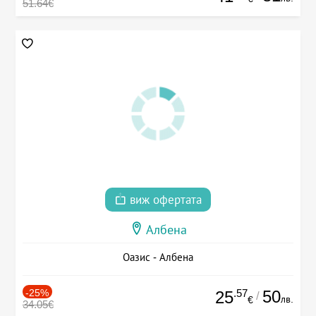
51.64€
виж офертата
Албена
Оазис - Албена
-25%
.57
50
25
/
лв.
€
34.05€