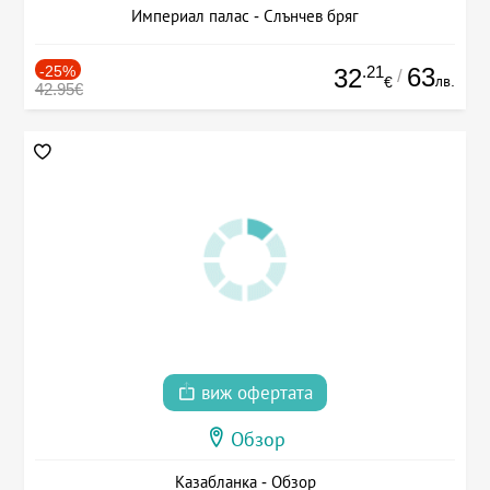
Империал палас - Слънчев бряг
-25%
.21
63
32
/
лв.
€
42.95€
виж офертата
Обзор
Казабланка - Обзор