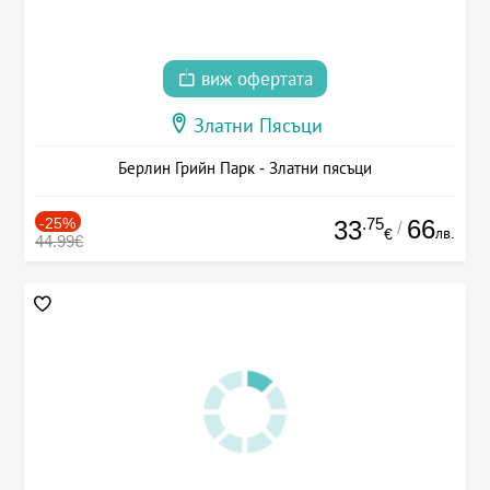
виж офертата
Златни Пясъци
Берлин Грийн Парк - Златни пясъци
-25%
.75
66
33
/
лв.
€
44.99€