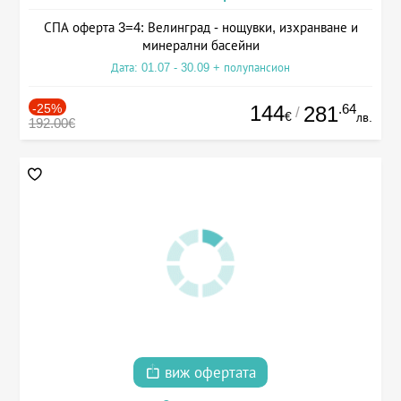
СПА оферта 3=4: Велинград - нощувки, изхранване и
минерални басейни
Дата: 01.07 - 30.09 + полупансион
-25%
144
.64
281
/
€
лв.
192.00€
виж офертата