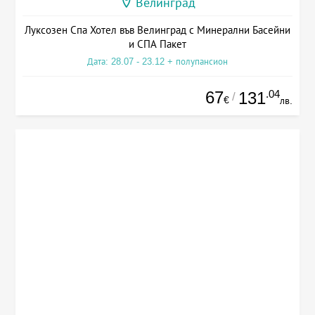
Велинград
Луксозен Спа Хотел във Велинград с Минерални Басейни
и СПА Пакет
Дата: 28.07 - 23.12 + полупансион
67
.04
131
/
€
лв.