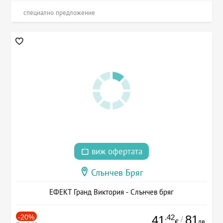
специално предложение
виж офертата
Слънчев Бряг
ЕФЕКТ Гранд Виктория - Слънчев бряг
-20%
.42
81
41
/
лв.
€