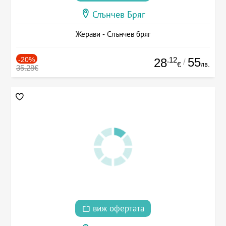
Слънчев Бряг
Жерави - Слънчев бряг
-20%
.12
55
28
/
лв.
€
35.28€
виж офертата