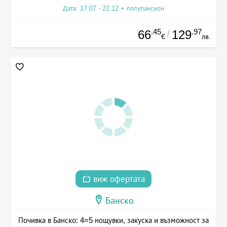
Дата: 17.07 - 22.12 + полупансион
.45
.97
66
129
/
€
лв.
виж офертата
Банско
Почивка в Банско: 4=5 нощувки, закуска и възможност за