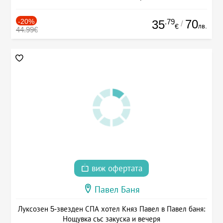
-20%
.79
70
35
/
лв.
€
44.99€
виж офертата
Павел Баня
Луксозен 5-звезден СПА хотел Княз Павел в Павел баня:
Нощувка със закуска и вечеря