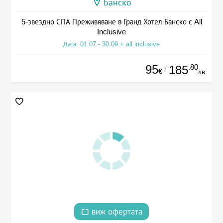
Банско
5-звездно СПА Преживяване в Гранд Хотел Банско с All
Inclusive
Дата: 01.07 - 30.09 + all inclusive
95
.80
185
/
€
лв.
виж офертата