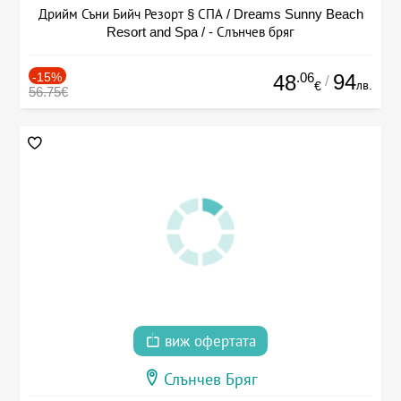
Дрийм Съни Бийч Резорт § СПА / Dreams Sunny Beach
Resort and Spa / - Слънчев бряг
-15%
.06
94
48
/
лв.
€
56.75€
виж офертата
Слънчев Бряг