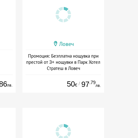
Ловеч
Промоция: Безплатна нощувка при
престой от 3+ нощувки в Парк Хотел
Стратеш в Ловеч
Дата: 14.05 - 01.10 + полупансион
86
50
.79
97
/
лв.
€
лв.