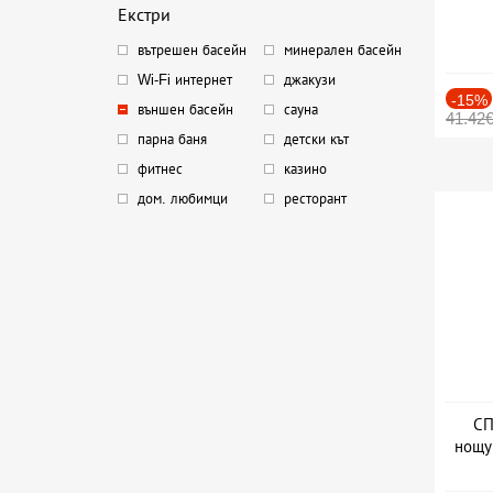
Екстри
вътрешен басейн
минерален басейн
Wi-Fi интернет
джакузи
-15%
външен басейн
сауна
41.42
парна баня
детски кът
фитнес
казино
дом. любимци
ресторант
СП
нощу
Дат