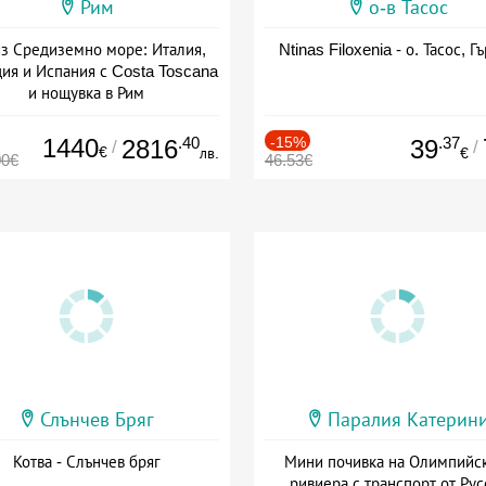
Рим
о-в Тасос
з Средиземно море: Италия,
Ntinas Filoxenia - о. Тасос, Г
ия и Испания с Costa Toscana
и нощувка в Рим
+ пълен пансион
1440
.40
-15%
.37
2816
39
/
/
€
лв.
€
00€
46.53€
Слънчев Бряг
Паралия Катерин
Котва - Слънчев бряг
Мини почивка на Олимпийс
ривиера с транспорт от Рус