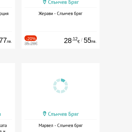
Слънчев Бряг
ърция
Жерави - Слънчев бряг
77
-20%
.12
55
28
/
лв.
лв.
€
35.28€
и
Слънчев Бряг
ката
Марвел - Слънчев бряг
е и