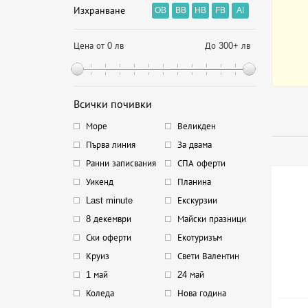
Изхранване
OB
BB
HB
FB
AI
Цена от 0 лв
До 300+ лв
Всички почивки
Море
Великден
Първа линия
За двама
Ранни записвания
СПА оферти
Уикенд
Планина
Last minute
Екскурзии
8 декември
Майски празници
Ски оферти
Екотуризъм
Круиз
Свети Валентин
1 май
24 май
Коледа
Нова година