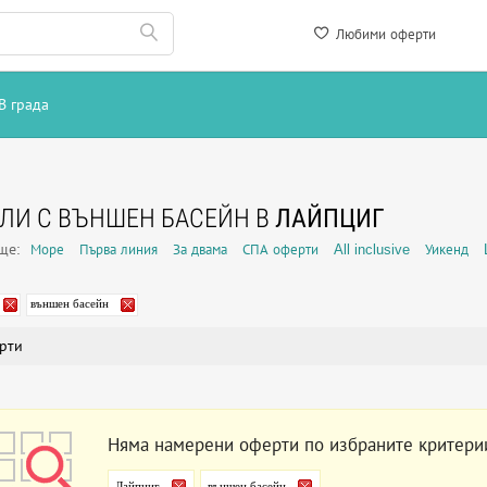
Любими оферти
В града
ЛИ С ВЪНШЕН БАСЕЙН В
ЛАЙПЦИГ
още:
Море
Първа линия
За двама
СПА оферти
All inclusive
Уикенд
външен басейн
рти
Няма намерени оферти по избраните критери
Лайпциг
външен басейн