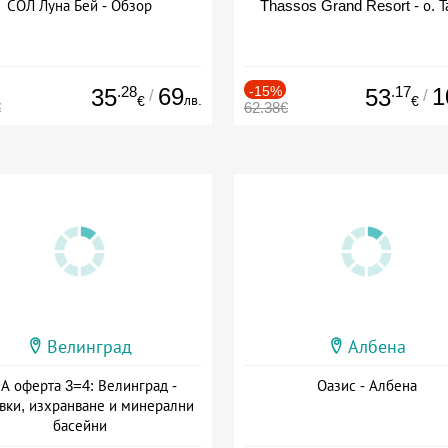
СОЛ Луна Бей - Обзор
Thassos Grand Resort - о. Т
.28
69
-15%
.17
1
35
53
/
/
лв.
€
€
€
62.38€
Велинград
Албена
А оферта 3=4: Велинград -
Оазис - Албена
вки, изхранване и минерални
басейни
а: 01.07 - 30.09 + полупансион