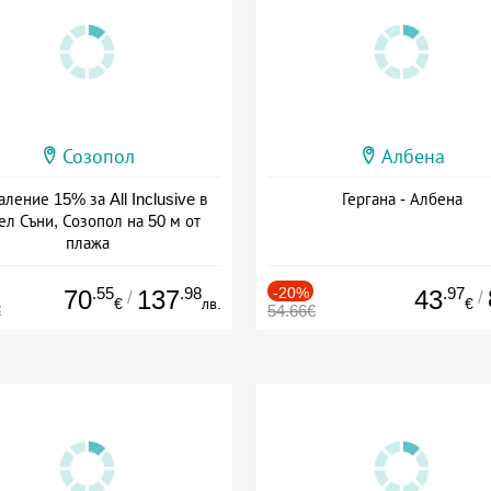
Созопол
Албена
ление 15% за All Inclusive в
Гергана - Албена
ел Съни, Созопол на 50 м от
плажа
а: 30.07 - 30.09 + all inclusive
.55
.98
-20%
.97
70
137
43
/
/
€
лв.
€
€
54.66€