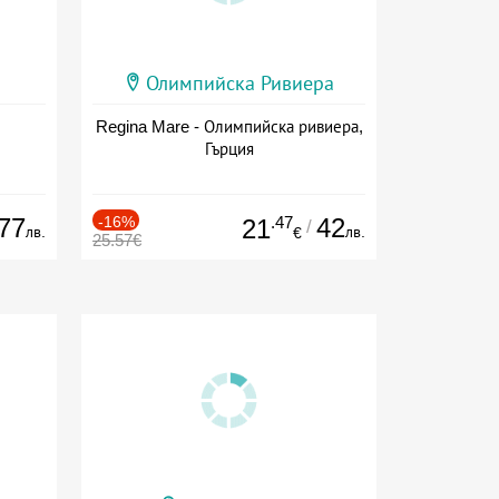
Олимпийска Ривиера
Regina Mare - Олимпийска ривиера,
Гърция
77
-16%
.47
42
21
/
лв.
лв.
€
25.57€