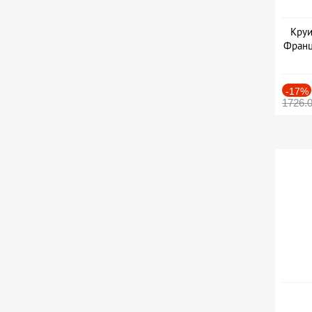
Круи
Франц
-17%
1726.