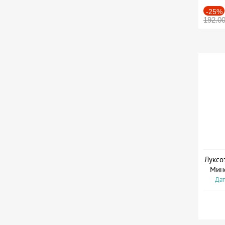
-25%
192.0
Луксо
Мин
Дат