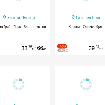
Златни Пясъци
Слънчев Бряг
н Грийн Парк - Златни пясъци
Корона - Слънчев бряг
.75
66
-20%
.37
33
39
/
/
лв.
€
€
€
49.08€