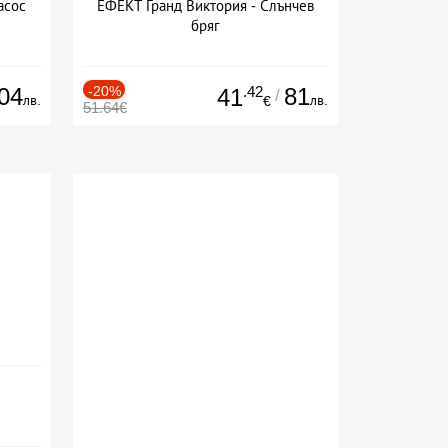
асос
ЕФЕКТ Гранд Виктория - Слънчев
бряг
04
-20%
.42
81
41
/
лв.
лв.
€
51.64€