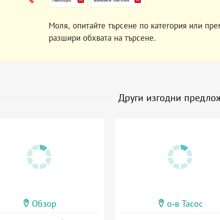
Моля, опитайте търсене по категория или пре
разшири обхвата на търсене.
Други изгодни предло
Обзор
о-в Тасос