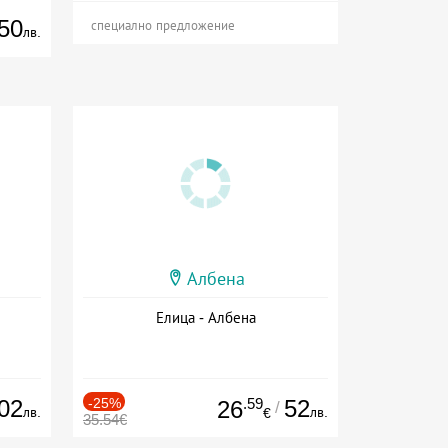
50
специално предложение
лв.
Албена
Елица - Албена
02
-25%
.59
52
26
/
лв.
лв.
€
35.54€