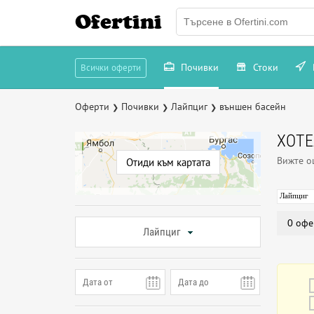
Ofertini
Почивки
Стоки
Всички оферти
Оферти
Почивки
Лайпциг
външен басейн
❯
❯
❯
ХОТЕ
Вижте 
Отиди към картата
Лайпциг
0 офе
Лайпциг