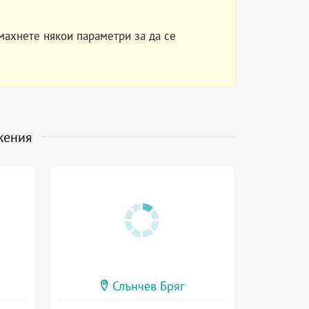
махнете някои параметри за да се
жения
Слънчев Бряг