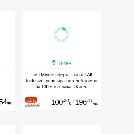
Китен
Last Minute оферта за лято: All
Inclusive, реновиран хотел Атлиман
на 100 м от плажа в Китен
Дата: 01.06 - 29.09 + all inclusive
54
-15%
.30
.17
100
196
/
лв.
€
лв.
118.00€