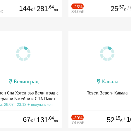
144
.64
-25%
.57
281
25
/
/
€
лв.
€
0€
34.05€
Велинград
Кавала
зен Спа Хотел във Велинград с
Tosca Beach- Кавала
ерални Басейни и СПА Пакет
а: 28.07 - 23.12 + полупансион
67
.04
-30%
.15
1
131
52
/
/
€
лв.
€
74.65€