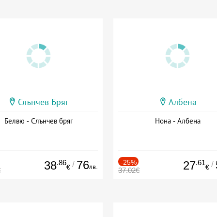
Слънчев Бряг
Албена
Белвю - Слънчев бряг
Нона - Албена
.86
76
-25%
.61
38
27
/
/
лв.
€
€
€
37.02€