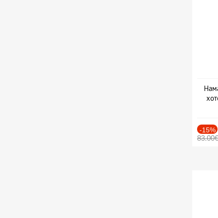
Нама
хот
Дат
-15%
83.00