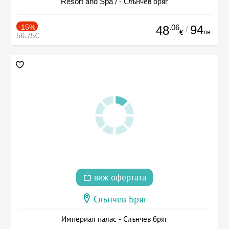
Resort and Spa / - Слънчев бряг
-15%
.06
94
48
/
лв.
€
56.75€
виж офертата
Слънчев Бряг
Империал палас - Слънчев бряг