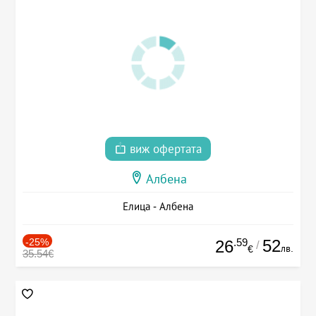
виж офертата
Албена
Елица - Албена
-25%
.59
52
26
/
лв.
€
35.54€