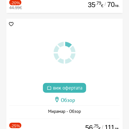
-20%
.79
70
35
/
лв.
€
44.99€
виж офертата
Обзор
Мирамар - Обзор
-25%
.75
111
56
/
лв.
€