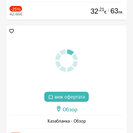
-25%
.21
63
32
/
лв.
€
42.95€
виж офертата
Обзор
Казабланка - Обзор