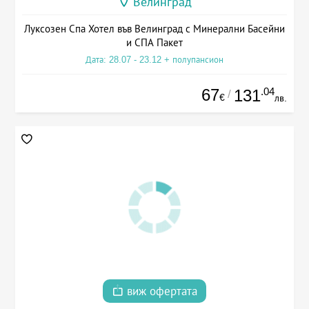
Велинград
Луксозен Спа Хотел във Велинград с Минерални Басейни
и СПА Пакет
Дата: 28.07 - 23.12 + полупансион
67
.04
131
/
€
лв.
виж офертата