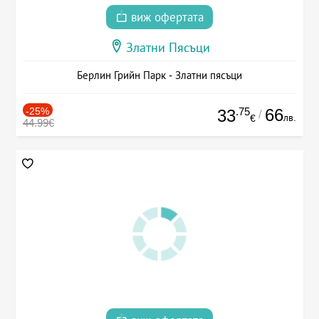
виж офертата
Златни Пясъци
Берлин Грийн Парк - Златни пясъци
-25%
.75
66
33
/
лв.
€
44.99€