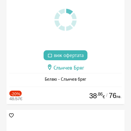
виж офертата
Слънчев Бряг
Белвю - Слънчев бряг
-20%
.86
76
38
/
лв.
€
48.57€