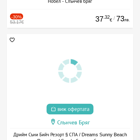
Нобел - Слънчев бряг
-30%
.32
73
37
/
лв.
€
53.17€
виж офертата
Слънчев Бряг
Дрийм Съни Бийч Резорт § СПА / Dreams Sunny Beach