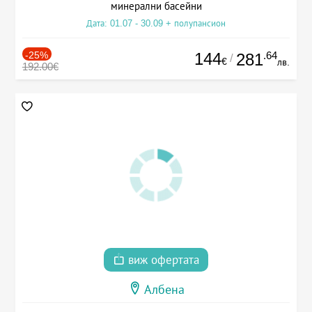
минерални басейни
Дата: 01.07 - 30.09 + полупансион
-25%
144
.64
281
/
€
лв.
192.00€
виж офертата
Албена