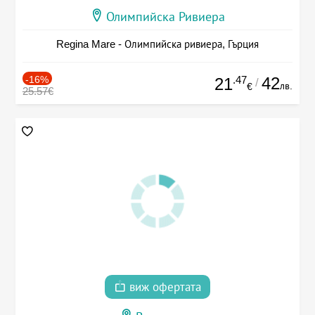
Олимпийска Ривиера
Regina Mare - Олимпийска ривиера, Гърция
-16%
.47
42
21
/
лв.
€
25.57€
виж офертата