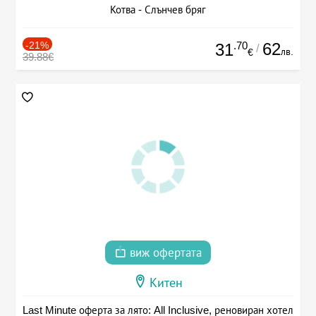
Котва - Слънчев бряг
-21%
.70
62
31
/
лв.
€
39.88€
виж офертата
Китен
Last Minute оферта за лято: All Inclusive, реновиран хотел