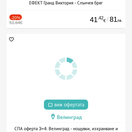
ЕФЕКТ Гранд Виктория - Слънчев бряг
-20%
.42
81
41
/
лв.
€
51.64€
виж офертата
Велинград
СПА оферта 3=4: Велинград - нощувки, изхранване и