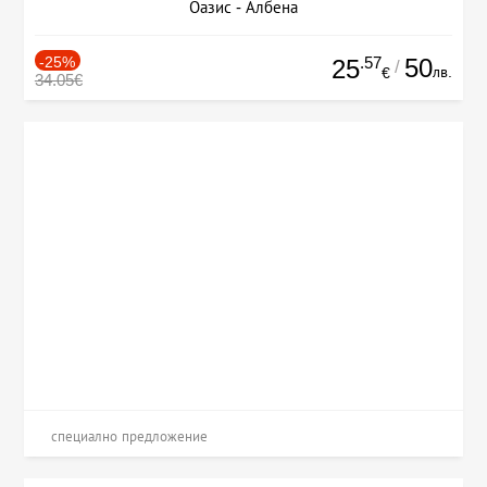
Оазис - Албена
-25%
.57
50
25
/
лв.
€
34.05€
специално предложение