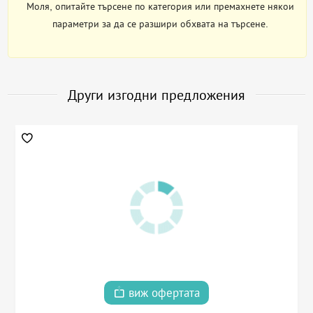
Моля, опитайте търсене по категория или премахнете някои
параметри за да се разшири обхвата на търсене.
Други изгодни предложения
виж офертата