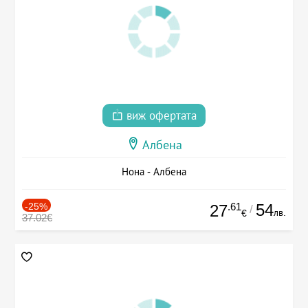
виж офертата
Албена
Нона - Албена
-25%
.61
54
27
/
лв.
€
37.02€