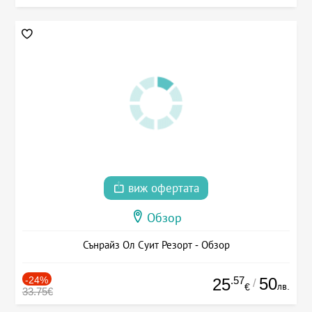
виж офертата
Обзор
Сънрайз Ол Суит Резорт - Обзор
-24%
.57
50
25
/
лв.
€
33.75€