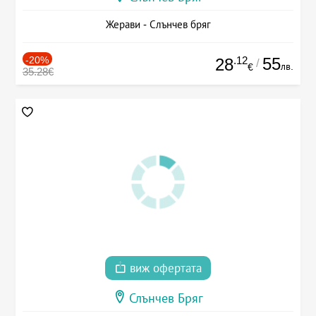
Жерави - Слънчев бряг
-20%
.12
55
28
/
лв.
€
35.28€
виж офертата
Слънчев Бряг