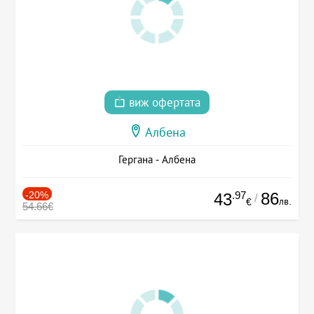
виж офертата
Албена
Гергана - Албена
-20%
.97
86
43
/
лв.
€
54.66€