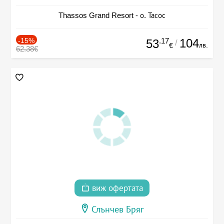
Thassos Grand Resort - о. Тасос
-15%
.17
104
53
/
лв.
€
62.38€
виж офертата
Слънчев Бряг