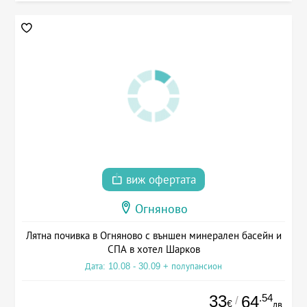
виж офертата
Огняново
Лятна почивка в Огняново с външен минерален басейн и
СПА в хотел Шарков
Дата: 10.08 - 30.09 + полупансион
33
.54
64
/
€
лв.