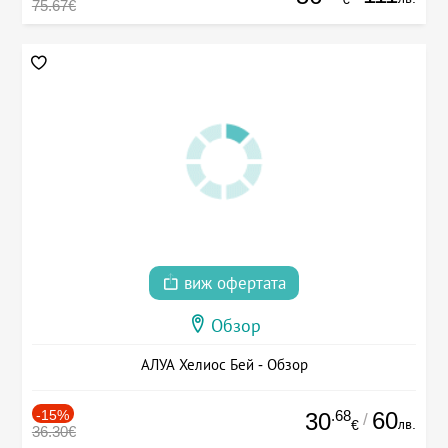
75.67€
виж офертата
Обзор
АЛУА Хелиос Бей - Обзор
-15%
.68
60
30
/
лв.
€
36.30€