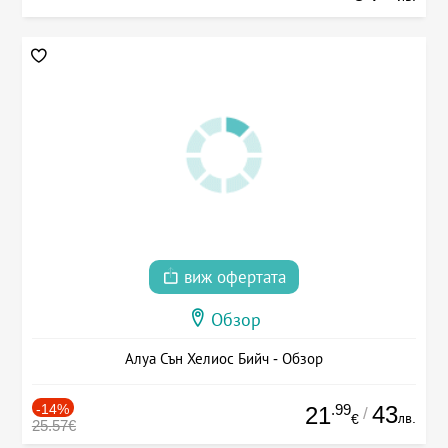
виж офертата
Обзор
Алуа Сън Хелиос Бийч - Обзор
-14%
.99
43
21
/
лв.
€
25.57€