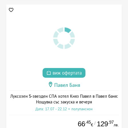
виж офертата
Павел Баня
Луксозен 5-звезден СПА хотел Княз Павел в Павел баня:
Нощувка със закуска и вечеря
Дата: 17.07 - 22.12 + полупансион
.45
.97
66
129
/
€
лв.