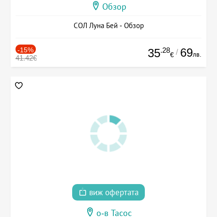
Обзор
СОЛ Луна Бей - Обзор
-15%
.28
69
35
/
лв.
€
41.42€
виж офертата
о-в Тасос