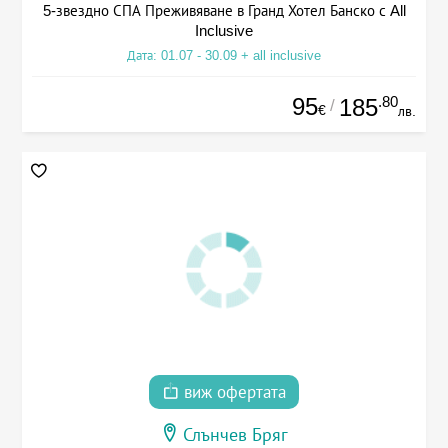
5-звездно СПА Преживяване в Гранд Хотел Банско с All
Inclusive
Дата: 01.07 - 30.09 + all inclusive
95
.80
185
/
€
лв.
виж офертата
Слънчев Бряг