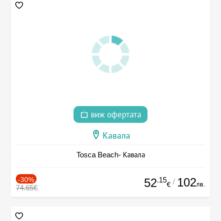
виж офертата
Кавала
Tosca Beach- Кавала
-30%
.15
102
52
/
лв.
€
74.65€