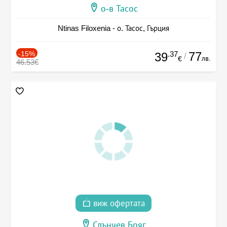
о-в Тасос
Ntinas Filoxenia - о. Тасос, Гърция
-15%
.37
77
39
/
лв.
€
46.53€
виж офертата
Слънчев Бряг