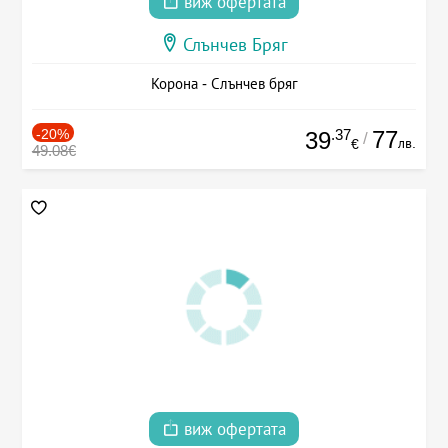
виж офертата
Слънчев Бряг
Корона - Слънчев бряг
-20%
.37
77
39
/
лв.
€
49.08€
виж офертата