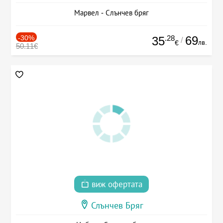
Марвел - Слънчев бряг
-30%
.28
69
35
/
лв.
€
50.11€
виж офертата
Слънчев Бряг