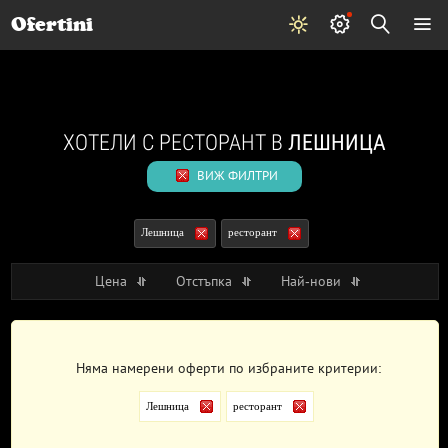
Почивки
Стоки
В града
Всички оферти
Ofertini
ХОТЕЛИ С РЕСТОРАНТ В
ЛЕШНИЦА
ВИЖ ФИЛТРИ
Лешница
ресторант
Цена
Отстъпка
Най-нови
Няма намерени оферти по избраните критерии:
Лешница
ресторант