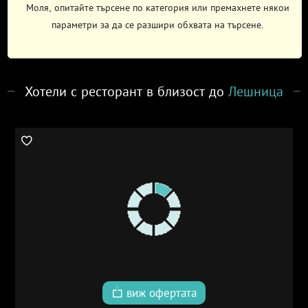
Моля, опитайте търсене по категория или премахнете някои
параметри за да се разшири обхвата на търсене.
Хотели с ресторант в близост до
Лешница
виж офертата