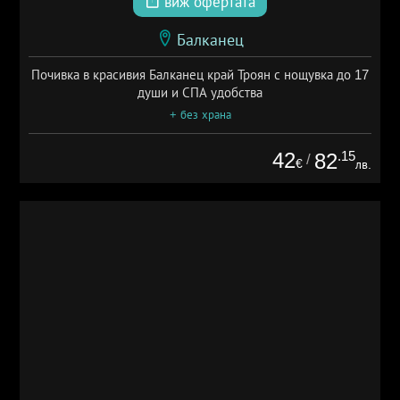
виж офертата
Балканец
Почивка в красивия Балканец край Троян с нощувка до 17
души и СПА удобства
+ без храна
42
.15
82
/
€
лв.