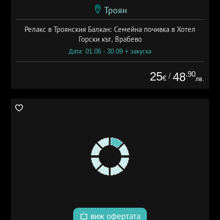
Троян
Релакс в Троянския Балкан: Семейна почивка в Хотел
Горски кът, Врабево
Дата: 01.06 - 30.09 + закуска
25
.90
48
/
€
лв.
виж офертата