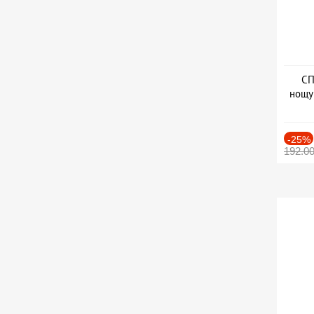
СП
нощу
Дат
-25%
192.0