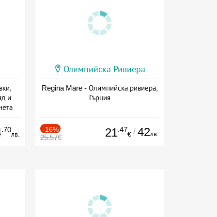
Олимпийска Ривиера
вки,
Regina Mare - Олимпийска ривиера,
яд и
Гърция
нета
сион
.70
-16%
.47
42
4
21
/
лв.
лв.
€
25.57€