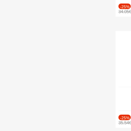
-25%
34.05
-25%
35.54