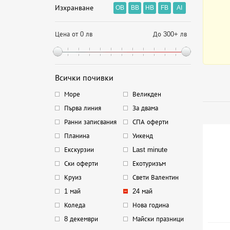
Изхранване
OB
BB
HB
FB
AI
Цена от 0 лв
До 300+ лв
Всички почивки
Море
Великден
Първа линия
За двама
Ранни записвания
СПА оферти
Планина
Уикенд
Екскурзии
Last minute
Ски оферти
Екотуризъм
Круиз
Свети Валентин
1 май
24 май
Коледа
Нова година
8 декември
Майски празници