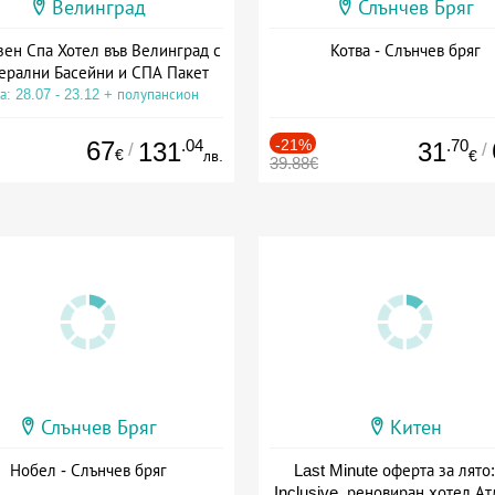
Велинград
Слънчев Бряг
зен Спа Хотел във Велинград с
Котва - Слънчев бряг
ерални Басейни и СПА Пакет
а: 28.07 - 23.12 + полупансион
67
.04
-21%
.70
131
31
/
/
€
лв.
€
39.88€
Слънчев Бряг
Китен
Нобел - Слънчев бряг
Last Minute оферта за лято: 
Inclusive, реновиран хотел А