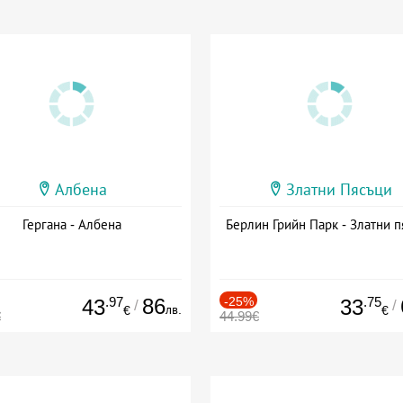
Албена
Златни Пясъци
Гергана - Албена
Берлин Грийн Парк - Златни п
.97
86
-25%
.75
43
33
/
/
лв.
€
€
€
44.99€