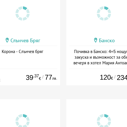
Слънчев Бряг
Банско
Корона - Слънчев бряг
Почивка в Банско: 4=5 нощу
закуска и възможност за об
вечеря в хотел Мария Антоа
Дата: 16.07 - 07.09 + полупан
.37
77
120
39
23
/
/
лв.
€
€
€