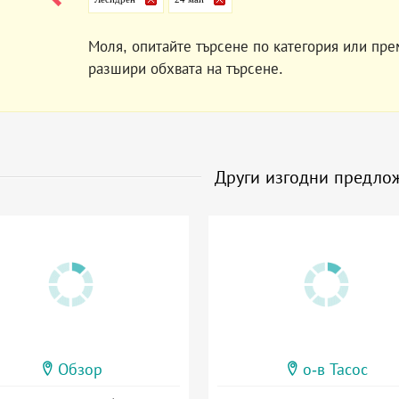
Моля, опитайте търсене по категория или пре
разшири обхвата на търсене.
Други изгодни предло
Обзор
о-в Тасос