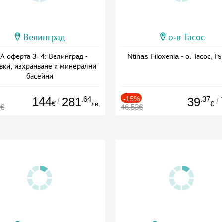
Велинград
о-в Тасос
А оферта 3=4: Велинград -
Ntinas Filoxenia - о. Тасос, Г
вки, изхранване и минерални
басейни
а: 01.07 - 30.09 + полупансион
144
.64
-15%
.37
281
39
/
/
€
лв.
€
0€
46.53€