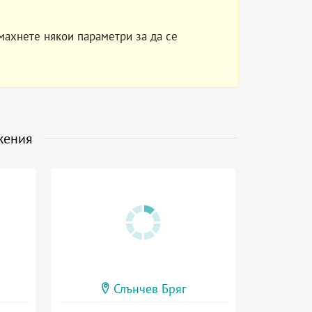
махнете някои параметри за да се
жения
Слънчев Бряг