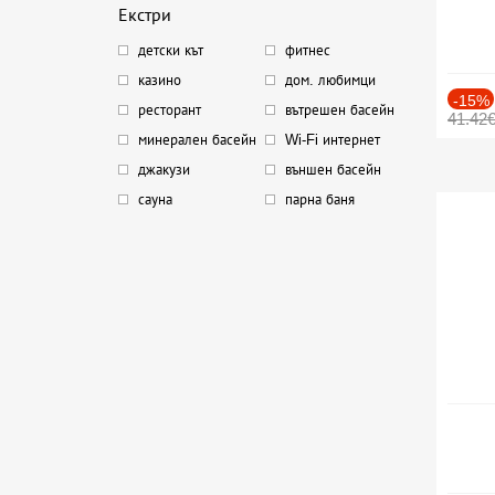
Екстри
детски кът
фитнес
казино
дом. любимци
-15%
ресторант
вътрешен басейн
41.42
минерален басейн
Wi-Fi интернет
джакузи
външен басейн
сауна
парна баня