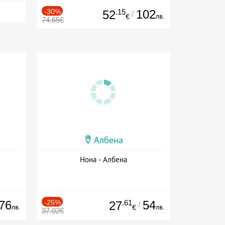
-30%
.15
102
52
/
лв.
€
74.65€
Албена
Нона - Албена
76
-25%
.61
54
27
/
лв.
лв.
€
37.02€