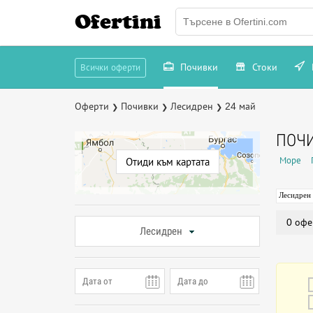
Ofertini
Почивки
Стоки
Всички оферти
Оферти
Почивки
Лесидрен
24 май
❯
❯
❯
ПОЧИ
Море
Отиди към картата
Лесидрен
0 офе
Лесидрен