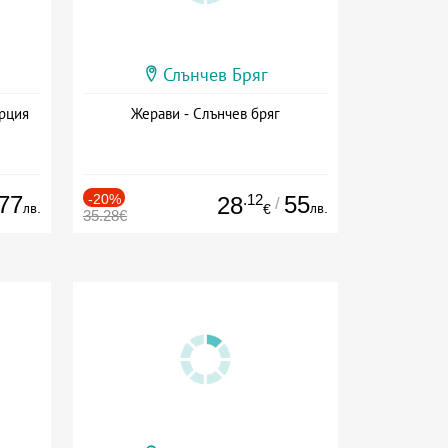
Слънчев Бряг
ърция
Жерави - Слънчев бряг
77
-20%
.12
55
28
/
лв.
лв.
€
35.28€