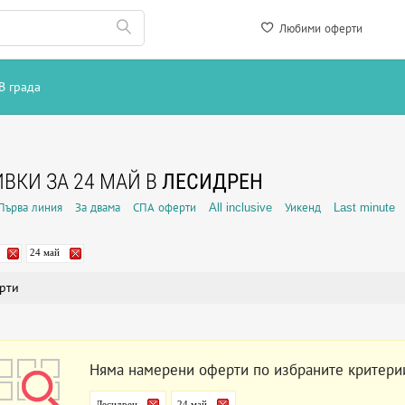
Любими оферти
В града
ВКИ ЗА 24 МАЙ В
ЛЕСИДРЕН
Първа линия
За двама
СПА оферти
All inclusive
Уикенд
Last minute
24 май
рти
Няма намерени оферти по избраните критери
Лесидрен
24 май