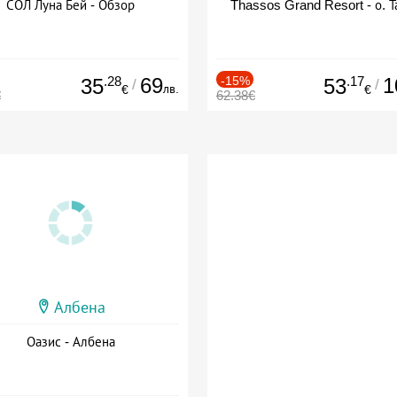
СОЛ Луна Бей - Обзор
Thassos Grand Resort - о. Т
.28
69
-15%
.17
1
35
53
/
/
лв.
€
€
€
62.38€
Албена
Оазис - Албена