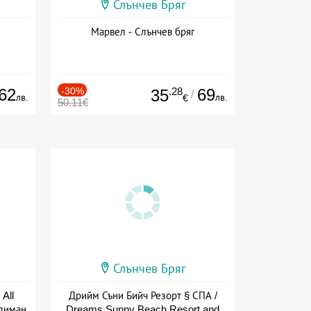
Слънчев Бряг
Марвел - Слънчев бряг
62
-30%
.28
69
35
/
лв.
лв.
€
50.11€
Слънчев Бряг
All
Дрийм Съни Бийч Резорт § СПА /
тлиман
Dreams Sunny Beach Resort and