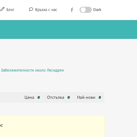
Блог
Връзка с нас
Dark
Забележителности около Лесидрен
Цена
Отстъпка
Най-нови
и: