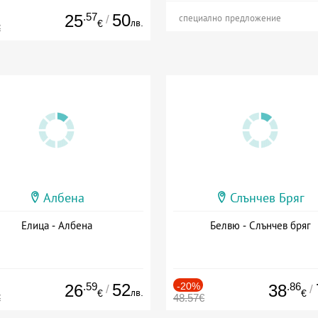
.57
50
25
/
специално предложение
лв.
€
€
Албена
Слънчев Бряг
Елица - Албена
Белвю - Слънчев бряг
.59
52
-20%
.86
26
38
/
/
лв.
€
€
€
48.57€