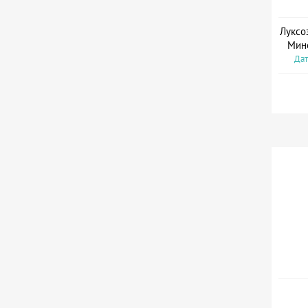
Луксо
Мин
Дат