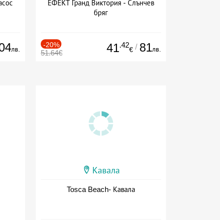
асос
ЕФЕКТ Гранд Виктория - Слънчев
бряг
04
-20%
.42
81
41
/
лв.
лв.
€
51.64€
Кавала
Tosca Beach- Кавала