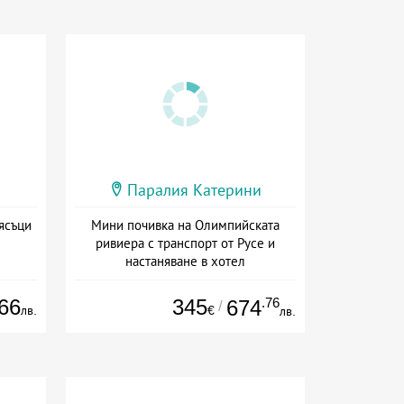
Паралия Катерини
ясъци
Мини почивка на Олимпийската
ривиера с транспорт от Русе и
настаняване в хотел
Дата: 18.09 - 23.09 + закуска
66
345
.76
674
/
лв.
€
лв.