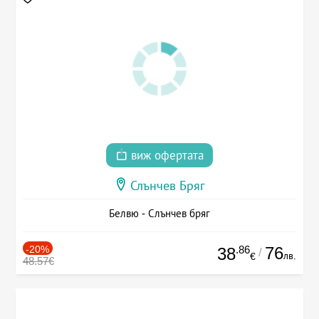
виж офертата
Слънчев Бряг
Белвю - Слънчев бряг
-20%
.86
76
38
/
лв.
€
48.57€