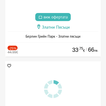
виж офертата
Златни Пясъци
Берлин Грийн Парк - Златни пясъци
-25%
.75
66
33
/
лв.
€
44.99€