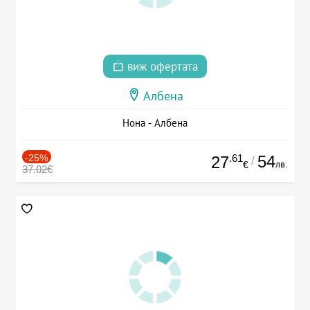
виж офертата
Албена
Нона - Албена
-25%
.61
54
27
/
лв.
€
37.02€