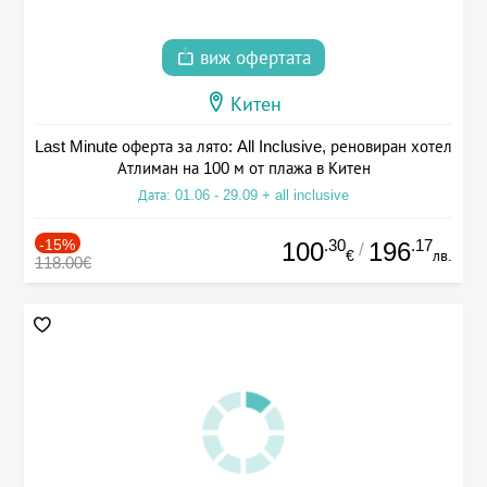
виж офертата
Китен
Last Minute оферта за лято: All Inclusive, реновиран хотел
Атлиман на 100 м от плажа в Китен
Дата: 01.06 - 29.09 + all inclusive
-15%
.30
.17
100
196
/
€
лв.
118.00€