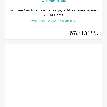
Велинград
Луксозен Спа Хотел във Велинград с Минерални Басейни
и СПА Пакет
Дата: 28.07 - 23.12 + полупансион
67
.04
131
/
€
лв.