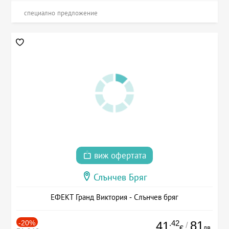
специално предложение
виж офертата
Слънчев Бряг
ЕФЕКТ Гранд Виктория - Слънчев бряг
-20%
.42
81
41
/
лв.
€