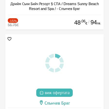
Дрийм Съни Бийч Резорт § СПА / Dreams Sunny Beach
Resort and Spa / - Слънчев бряг
-15%
.06
94
48
/
лв.
€
56.75€
виж офертата
Слънчев Бряг