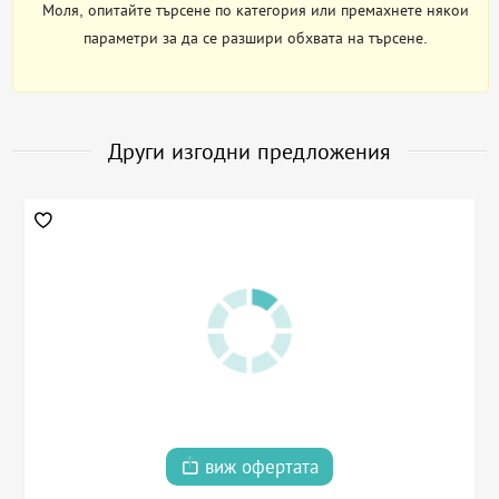
Моля, опитайте търсене по категория или премахнете някои
параметри за да се разшири обхвата на търсене.
Други изгодни предложения
виж офертата