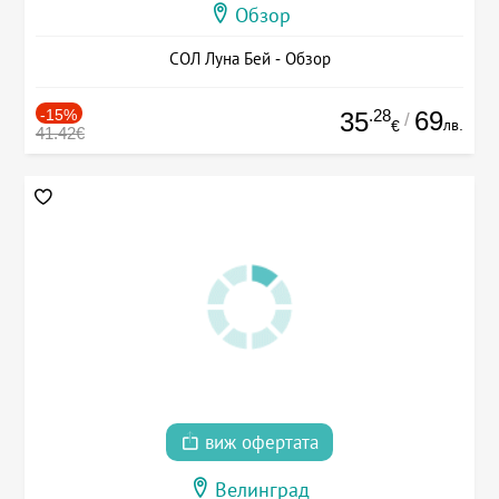
Обзор
СОЛ Луна Бей - Обзор
-15%
.28
69
35
/
лв.
€
41.42€
виж офертата
Велинград