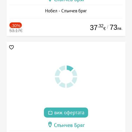
Нобел - Слънчев бряг
-30%
.32
73
37
/
лв.
€
53.17€
виж офертата
Слънчев Бряг