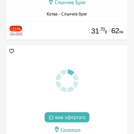
Слънчев Бряг
Котва - Слънчев бряг
-21%
.70
62
31
/
лв.
€
39.88€
виж офертата
Созопол