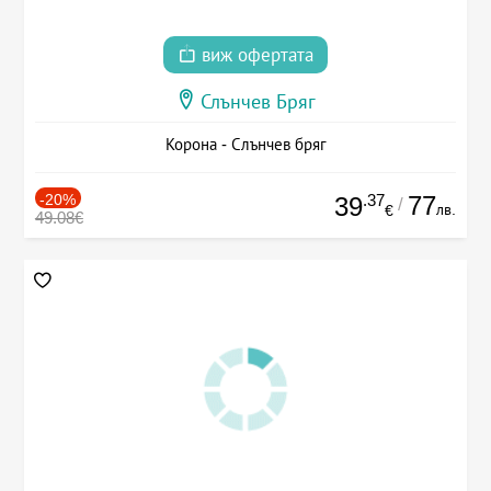
виж офертата
Слънчев Бряг
Корона - Слънчев бряг
-20%
.37
77
39
/
лв.
€
49.08€