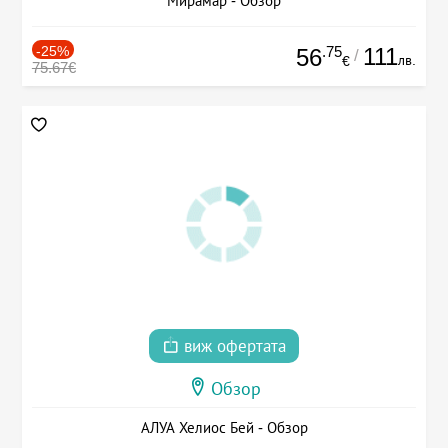
Мирамар - Обзор
-25%
.75
111
56
/
лв.
€
75.67€
виж офертата
Обзор
АЛУА Хелиос Бей - Обзор