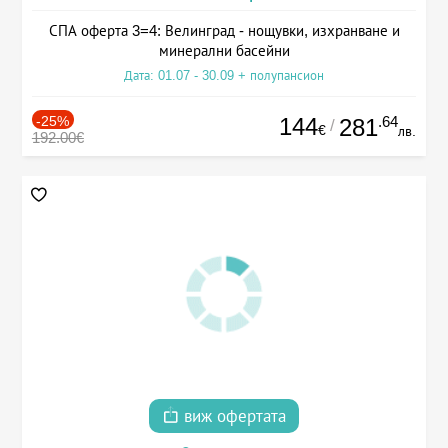
СПА оферта 3=4: Велинград - нощувки, изхранване и
минерални басейни
Дата: 01.07 - 30.09 + полупансион
-25%
144
.64
281
/
€
лв.
192.00€
виж офертата