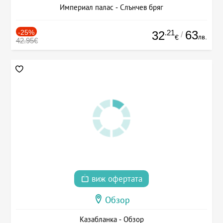
Империал палас - Слънчев бряг
-25%
.21
63
32
/
лв.
€
42.95€
виж офертата
Обзор
Казабланка - Обзор