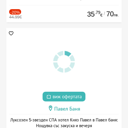
-20%
.79
70
35
/
лв.
€
44.99€
виж офертата
Павел Баня
Луксозен 5-звезден СПА хотел Княз Павел в Павел баня:
Нощувка със закуска и вечеря