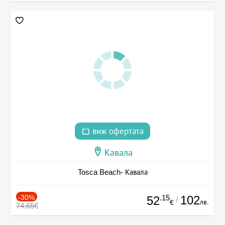
виж офертата
Кавала
Tosca Beach- Кавала
-30%
.15
102
52
/
лв.
€
74.65€