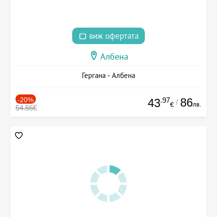
виж офертата
Албена
Гергана - Албена
-20%
.97
86
43
/
лв.
€
54.66€