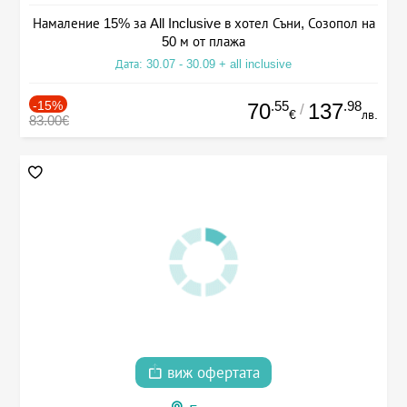
Намаление 15% за All Inclusive в хотел Съни, Созопол на
50 м от плажа
Дата: 30.07 - 30.09 + all inclusive
-15%
.55
.98
70
137
/
€
лв.
83.00€
виж офертата