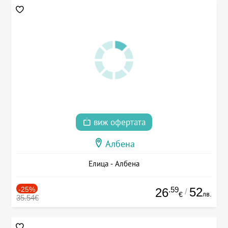
виж офертата
Албена
Елица - Албена
-25%
.59
52
26
/
лв.
€
35.54€