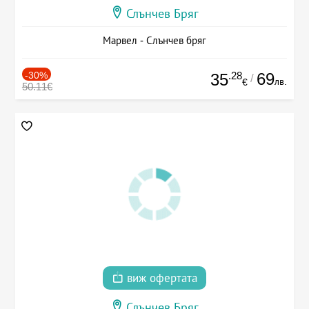
Слънчев Бряг
Марвел - Слънчев бряг
-30%
.28
69
35
/
лв.
€
50.11€
виж офертата
Слънчев Бряг