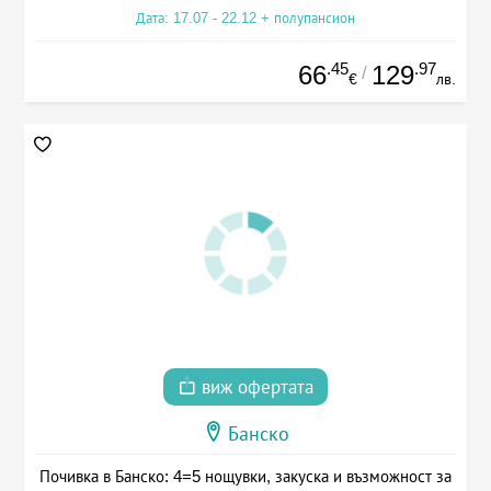
Дата: 17.07 - 22.12 + полупансион
.45
.97
66
129
/
€
лв.
виж офертата
Банско
Почивка в Банско: 4=5 нощувки, закуска и възможност за