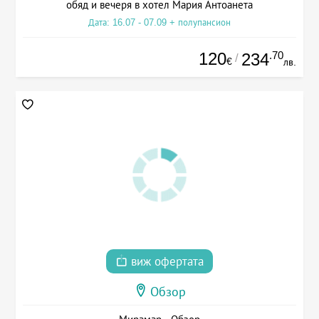
обяд и вечеря в хотел Мария Антоанета
Дата: 16.07 - 07.09 + полупансион
120
.70
234
/
€
лв.
виж офертата
Обзор