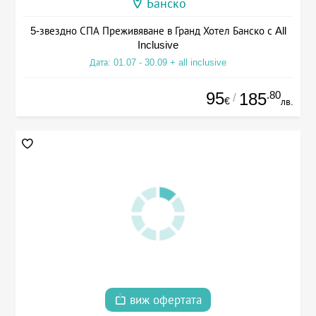
Банско
5-звездно СПА Преживяване в Гранд Хотел Банско с All
Inclusive
Дата: 01.07 - 30.09 + all inclusive
95
.80
185
/
€
лв.
виж офертата