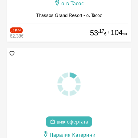
о-в Тасос
Thassos Grand Resort - о. Тасос
-15%
.17
104
53
/
лв.
€
62.38€
виж офертата
Паралия Катерини