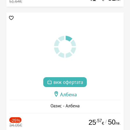
51.64€
виж офертата
Албена
Оазис - Албена
-25%
.57
50
25
/
лв.
€
34.05€