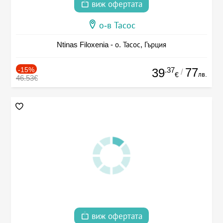
виж офертата
о-в Тасос
Ntinas Filoxenia - о. Тасос, Гърция
-15%
.37
77
39
/
лв.
€
46.53€
виж офертата