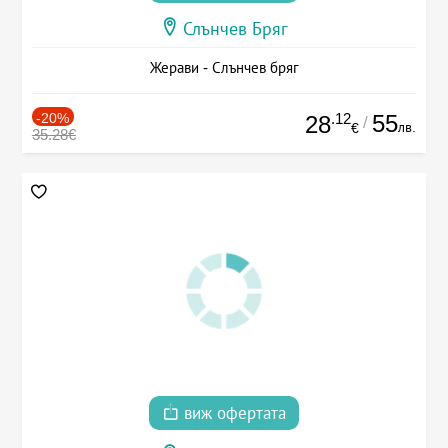
Слънчев Бряг
Жерави - Слънчев бряг
-20%
.12
55
28
/
лв.
€
35.28€
виж офертата