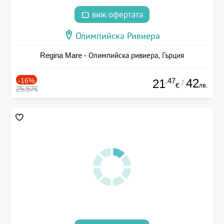
виж офертата
Олимпийска Ривиера
Regina Mare - Олимпийска ривиера, Гърция
-16%
.47
42
21
/
лв.
€
25.57€