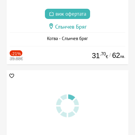
виж офертата
Слънчев Бряг
Котва - Слънчев бряг
-21%
.70
62
31
/
лв.
€
39.88€