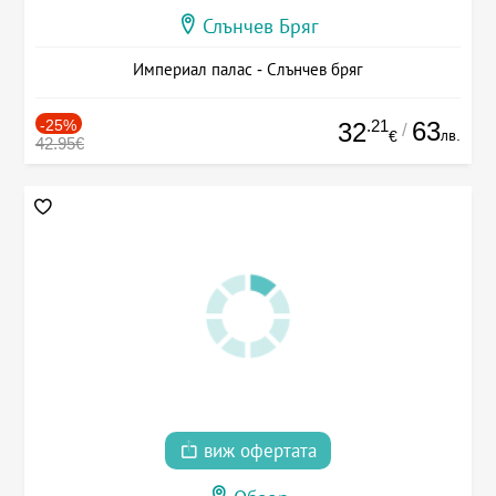
Слънчев Бряг
Империал палас - Слънчев бряг
-25%
.21
63
32
/
лв.
€
42.95€
виж офертата