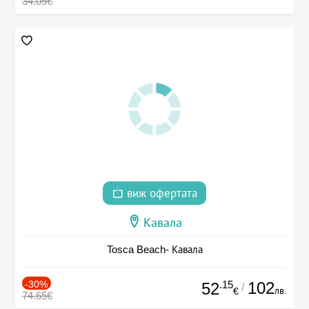
34.05€
виж офертата
Кавала
Tosca Beach- Кавала
-30%
.15
102
52
/
лв.
€
74.65€