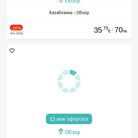
Обзор
Казабланка - Обзор
-20%
.79
70
35
/
лв.
€
44.99€
виж офертата
Обзор