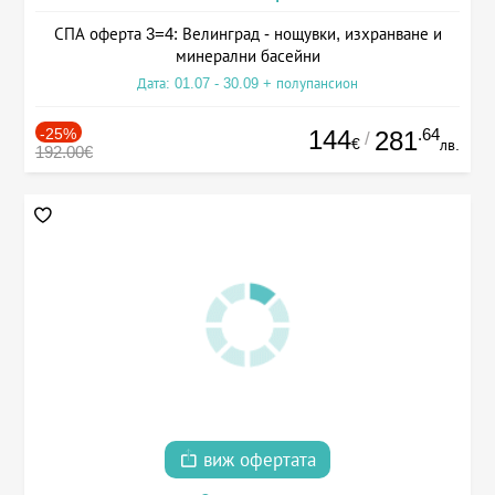
СПА оферта 3=4: Велинград - нощувки, изхранване и
минерални басейни
Дата: 01.07 - 30.09 + полупансион
-25%
144
.64
281
/
€
лв.
192.00€
виж офертата