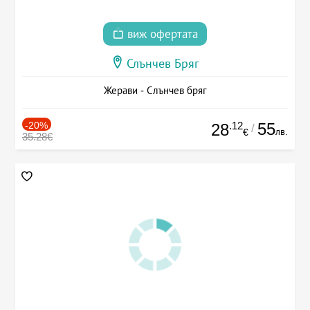
виж офертата
Слънчев Бряг
Жерави - Слънчев бряг
-20%
.12
55
28
/
лв.
€
35.28€