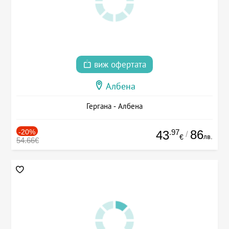
виж офертата
Албена
Гергана - Албена
-20%
.97
86
43
/
лв.
€
54.66€