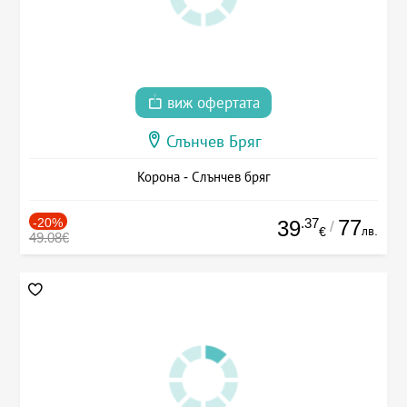
виж офертата
Слънчев Бряг
Корона - Слънчев бряг
-20%
.37
77
39
/
лв.
€
49.08€