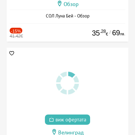
Обзор
СОЛ Луна Бей - Обзор
-15%
.28
69
35
/
лв.
€
41.42€
виж офертата
Велинград