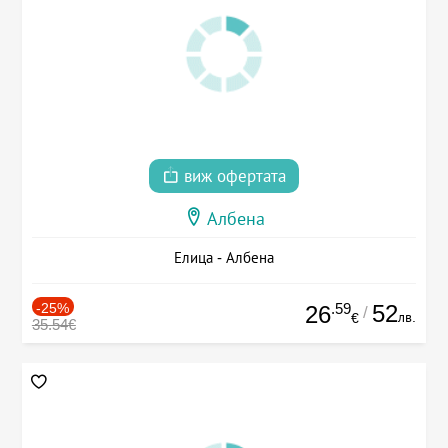
виж офертата
Албена
Елица - Албена
-25%
.59
52
26
/
лв.
€
35.54€