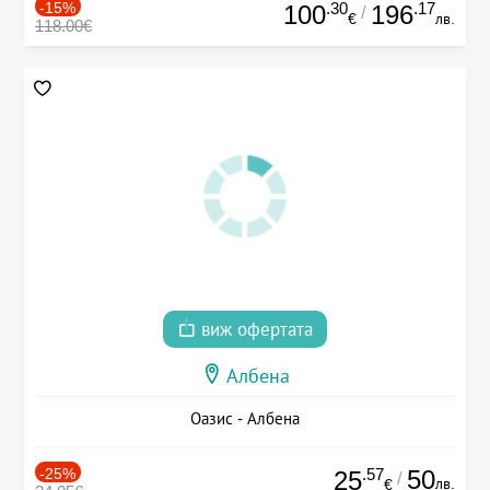
-15%
.30
.17
100
196
/
€
лв.
118.00€
виж офертата
Албена
Оазис - Албена
-25%
.57
50
25
/
лв.
€