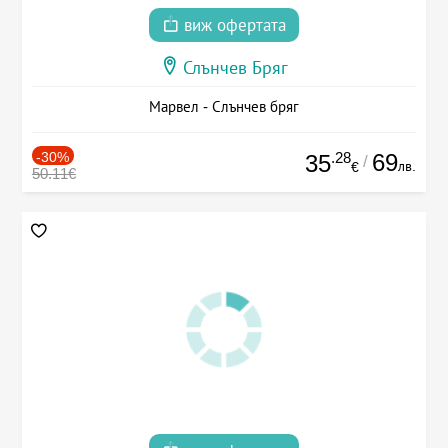
виж офертата
Слънчев Бряг
Марвел - Слънчев бряг
-30%
.28
69
35
/
лв.
€
50.11€