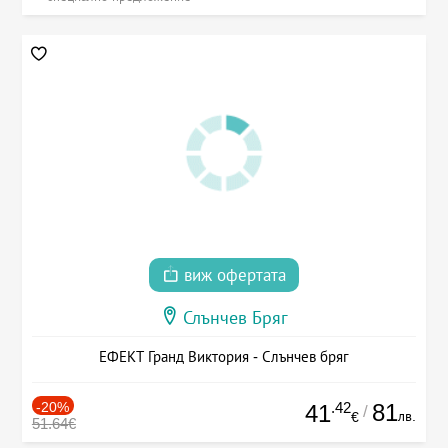
виж офертата
Слънчев Бряг
ЕФЕКТ Гранд Виктория - Слънчев бряг
-20%
.42
81
41
/
лв.
€
51.64€