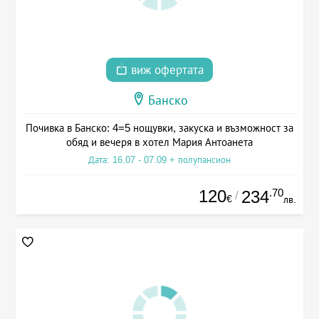
виж офертата
Банско
Почивка в Банско: 4=5 нощувки, закуска и възможност за
обяд и вечеря в хотел Мария Антоанета
Дата: 16.07 - 07.09 + полупансион
120
.70
234
/
€
лв.