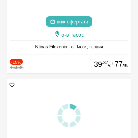
виж офертата
о-в Тасос
Ntinas Filoxenia - о. Тасос, Гърция
-15%
.37
77
39
/
лв.
€
46.53€