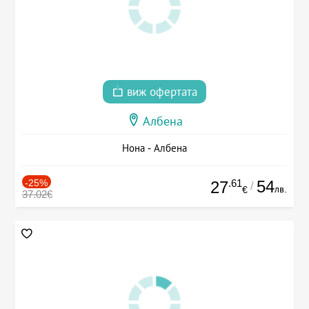
виж офертата
Албена
Нона - Албена
-25%
.61
54
27
/
лв.
€
37.02€