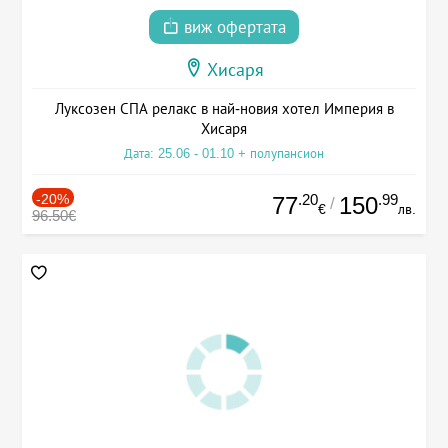
виж офертата
Хисаря
Луксозен СПА релакс в най-новия хотел Империя в
Хисаря
Дата: 25.06 - 01.10 + полупансион
-20%
.20
.99
77
150
/
€
лв.
96.50€