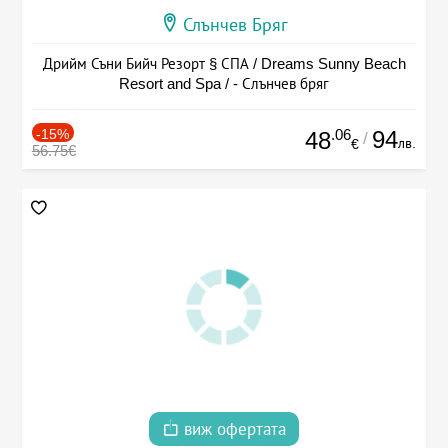
Слънчев Бряг
Дрийм Съни Бийч Резорт § СПА / Dreams Sunny Beach
Resort and Spa / - Слънчев бряг
-15%
.06
94
48
/
лв.
€
56.75€
виж офертата