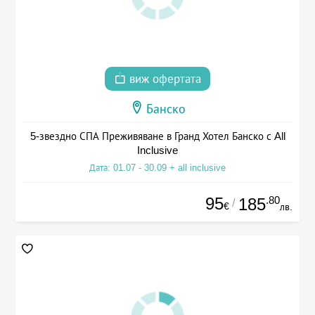
виж офертата
Банско
5-звездно СПА Преживяване в Гранд Хотел Банско с All
Inclusive
Дата: 01.07 - 30.09 + all inclusive
95
.80
185
/
€
лв.