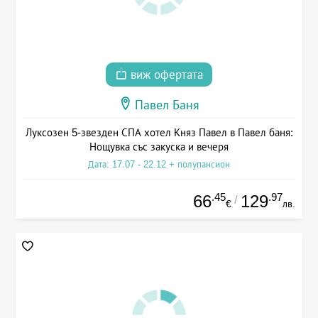
виж офертата
Павел Баня
Луксозен 5-звезден СПА хотел Княз Павел в Павел баня:
Нощувка със закуска и вечеря
Дата: 17.07 - 22.12 + полупансион
.45
.97
66
129
/
€
лв.