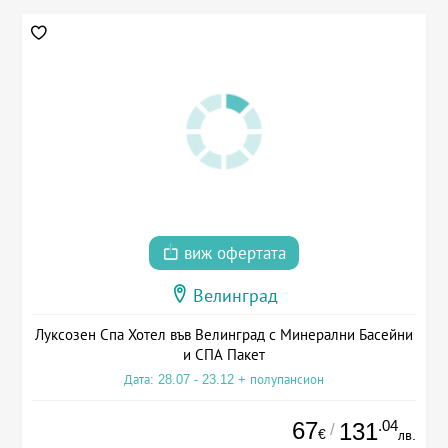
виж офертата
Велинград
Луксозен Спа Хотел във Велинград с Минерални Басейни
и СПА Пакет
Дата: 28.07 - 23.12 + полупансион
67
.04
131
/
€
лв.