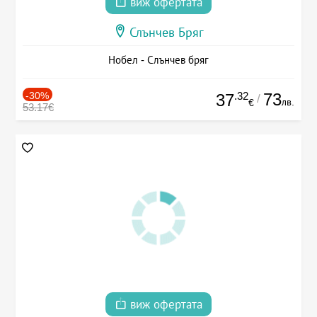
виж офертата
Слънчев Бряг
Нобел - Слънчев бряг
-30%
.32
73
37
/
лв.
€
53.17€
виж офертата