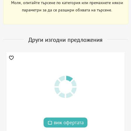
Моля, опитайте търсене по категория или премахнете някои
параметри за да се разшири обхвата на търсене.
Други изгодни предложения
виж офертата