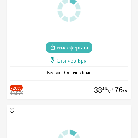
виж офертата
Слънчев Бряг
Белвю - Слънчев бряг
-20%
.86
76
38
/
лв.
€
48.57€