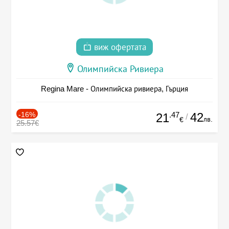
виж офертата
Олимпийска Ривиера
Regina Mare - Олимпийска ривиера, Гърция
-16%
.47
42
21
/
лв.
€
25.57€