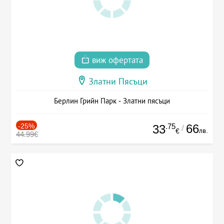
виж офертата
Златни Пясъци
Берлин Грийн Парк - Златни пясъци
-25%
.75
66
33
/
лв.
€
44.99€