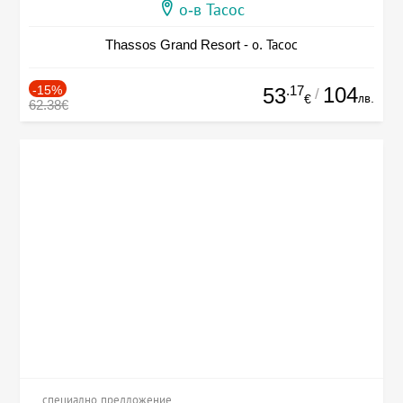
о-в Тасос
Thassos Grand Resort - о. Тасос
-15%
.17
104
53
/
лв.
€
62.38€
специално предложение