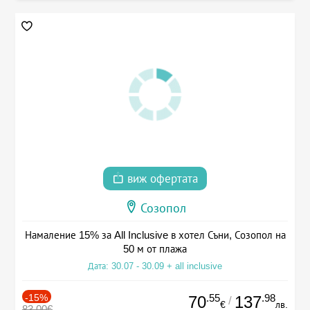
виж офертата
Созопол
Намаление 15% за All Inclusive в хотел Съни, Созопол на
50 м от плажа
Дата: 30.07 - 30.09 + all inclusive
-15%
.55
.98
70
137
/
€
лв.
83.00€