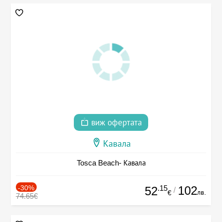
виж офертата
Кавала
Tosca Beach- Кавала
-30%
.15
102
52
/
лв.
€
74.65€