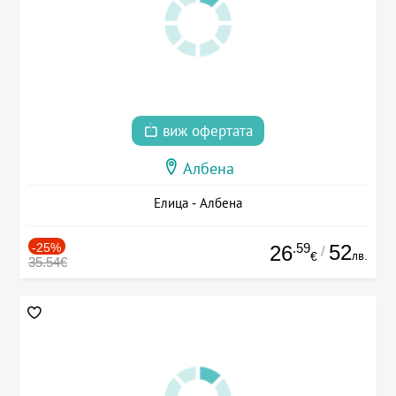
виж офертата
Албена
Елица - Албена
-25%
.59
52
26
/
лв.
€
35.54€