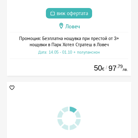
виж офертата
Ловеч
Промоция: Безплатна нощувка при престой от 3+
нощувки в Парк Хотел Стратеш в Ловеч
Дата: 14.05 - 01.10 + полупансион
50
.79
97
/
€
лв.