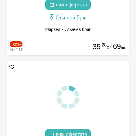
виж офертата
Слънчев Бряг
Марвел - Слънчев бряг
-30%
.28
69
35
/
лв.
€
50.11€
виж офертата