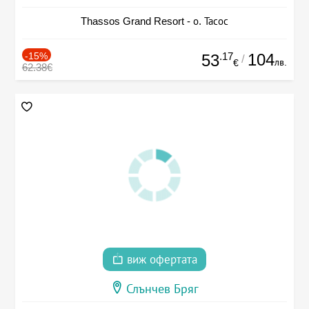
Thassos Grand Resort - о. Тасос
-15%
.17
104
53
/
лв.
€
62.38€
виж офертата
Слънчев Бряг