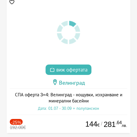
виж офертата
Велинград
СПА оферта 3=4: Велинград - нощувки, изхранване и
минерални басейни
Дата: 01.07 - 30.09 + полупансион
-25%
144
.64
281
/
€
лв.
192.00€