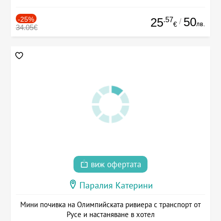
-25%
.57
50
25
/
лв.
€
34.05€
виж офертата
Паралия Катерини
Мини почивка на Олимпийската ривиера с транспорт от
Русе и настаняване в хотел