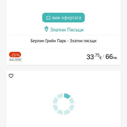
виж офертата
Златни Пясъци
Берлин Грийн Парк - Златни пясъци
-25%
.75
66
33
/
лв.
€
44.99€