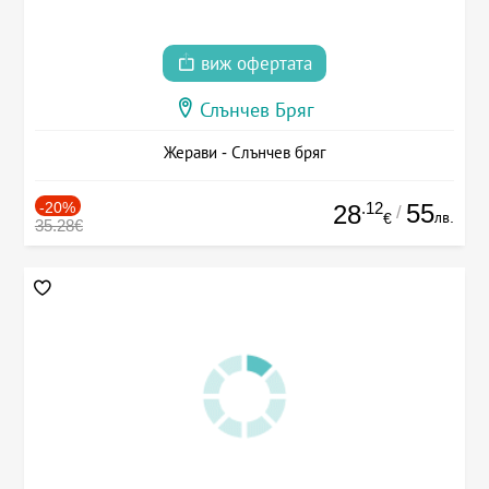
виж офертата
Слънчев Бряг
Жерави - Слънчев бряг
-20%
.12
55
28
/
лв.
€
35.28€