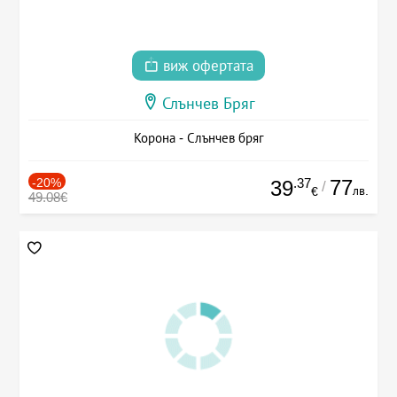
виж офертата
Слънчев Бряг
Корона - Слънчев бряг
-20%
.37
77
39
/
лв.
€
49.08€