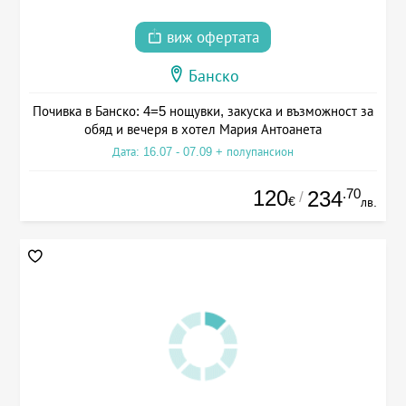
виж офертата
Банско
Почивка в Банско: 4=5 нощувки, закуска и възможност за
обяд и вечеря в хотел Мария Антоанета
Дата: 16.07 - 07.09 + полупансион
120
.70
234
/
€
лв.