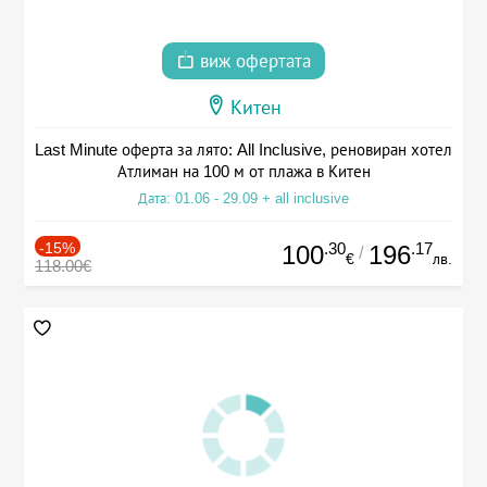
виж офертата
Китен
Last Minute оферта за лято: All Inclusive, реновиран хотел
Атлиман на 100 м от плажа в Китен
Дата: 01.06 - 29.09 + all inclusive
-15%
.30
.17
100
196
/
€
лв.
118.00€