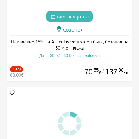
виж офертата
Созопол
Намаление 15% за All Inclusive в хотел Съни, Созопол на
50 м от плажа
Дата: 30.07 - 30.09 + all inclusive
-15%
.55
.98
70
137
/
€
лв.
83.00€