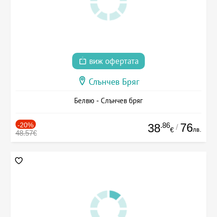
виж офертата
Слънчев Бряг
Белвю - Слънчев бряг
-20%
.86
76
38
/
лв.
€
48.57€