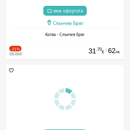
виж офертата
Слънчев Бряг
Котва - Слънчев бряг
-21%
.70
62
31
/
лв.
€
39.88€