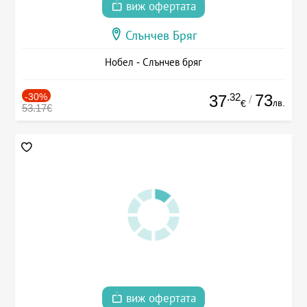
виж офертата
Слънчев Бряг
Нобел - Слънчев бряг
-30%
.32
73
37
/
лв.
€
53.17€
виж офертата