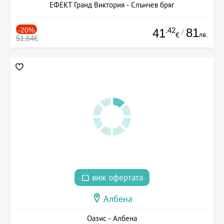
ЕФЕКТ Гранд Виктория - Слънчев бряг
-20%
.42
81
41
/
лв.
€
51.64€
виж офертата
Албена
Оазис - Албена