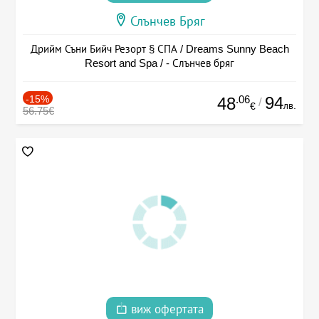
Слънчев Бряг
Дрийм Съни Бийч Резорт § СПА / Dreams Sunny Beach
Resort and Spa / - Слънчев бряг
-15%
.06
94
48
/
лв.
€
56.75€
виж офертата