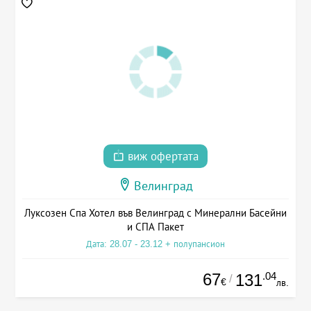
виж офертата
Велинград
Луксозен Спа Хотел във Велинград с Минерални Басейни
и СПА Пакет
Дата: 28.07 - 23.12 + полупансион
67
.04
131
/
€
лв.