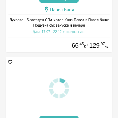
Павел Баня
Луксозен 5-звезден СПА хотел Княз Павел в Павел баня:
Нощувка със закуска и вечеря
Дата: 17.07 - 22.12 + полупансион
.45
.97
66
129
/
€
лв.