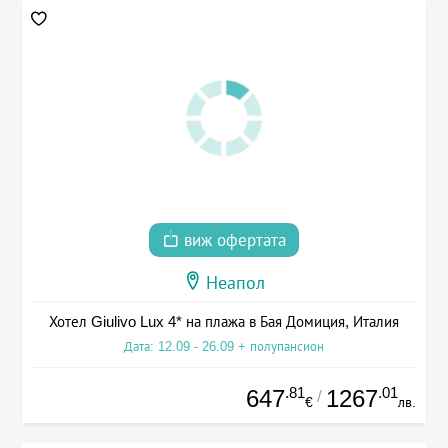
виж офертата
Неапол
Хотел Giulivo Lux 4* на плажа в Бая Домиция, Италия
Дата: 12.09 - 26.09 + полупансион
.81
.01
647
1267
/
€
лв.