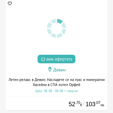
виж офертата
Девин
Летен релакс в Девин: Насладете се на лукс и минерални
басейни в СПА хотел Орфей
Дата: 06.08 - 06.09 + закуска
.70
.07
52
103
/
€
лв.