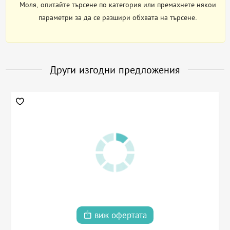
Моля, опитайте търсене по категория или премахнете някои
параметри за да се разшири обхвата на търсене.
Други изгодни предложения
виж офертата