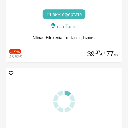
виж офертата
о-в Тасос
Ntinas Filoxenia - о. Тасос, Гърция
-15%
.37
77
39
/
лв.
€
46.53€