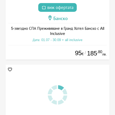
виж офертата
Банско
5-звездно СПА Преживяване в Гранд Хотел Банско с All
Inclusive
Дата: 01.07 - 30.09 + all inclusive
95
.80
185
/
€
лв.