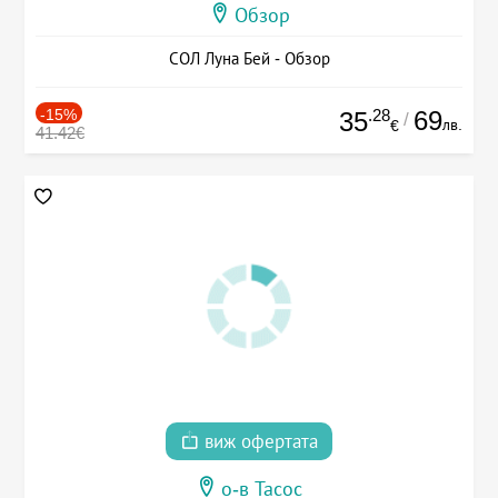
Обзор
СОЛ Луна Бей - Обзор
-15%
.28
69
35
/
лв.
€
41.42€
виж офертата
о-в Тасос