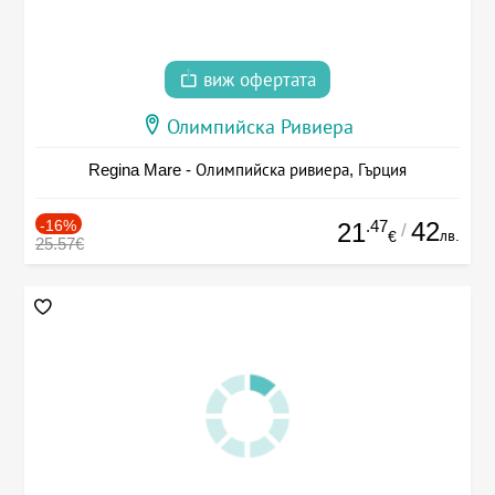
виж офертата
Олимпийска Ривиера
Regina Mare - Олимпийска ривиера, Гърция
-16%
.47
42
21
/
лв.
€
25.57€