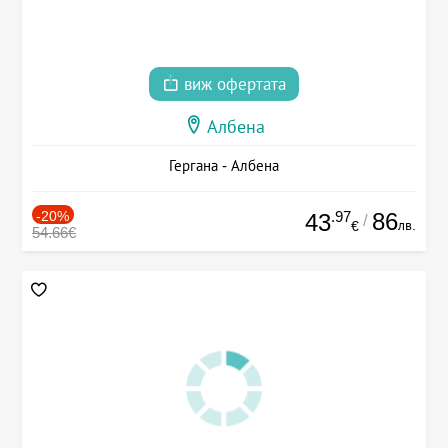
виж офертата
Албена
Гергана - Албена
-20%
.97
86
43
/
лв.
€
54.66€