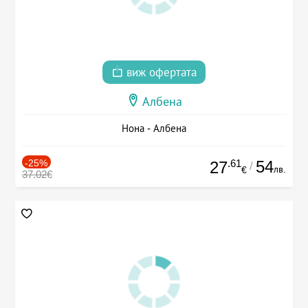
виж офертата
Албена
Нона - Албена
-25%
.61
54
27
/
лв.
€
37.02€