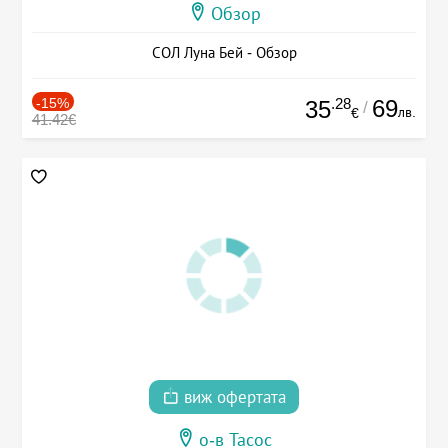
Обзор
СОЛ Луна Бей - Обзор
-15%
.28
69
35
/
лв.
€
41.42€
виж офертата
о-в Тасос