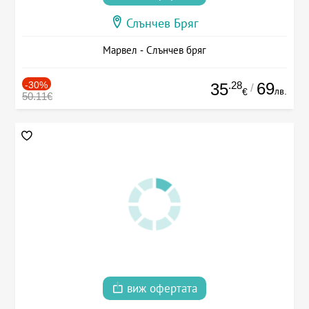
Слънчев Бряг
Марвел - Слънчев бряг
-30%
.28
69
35
/
лв.
€
50.11€
виж офертата