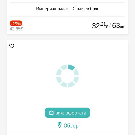
Империал палас - Слънчев бряг
-25%
.21
63
32
/
лв.
€
42.95€
виж офертата
Обзор