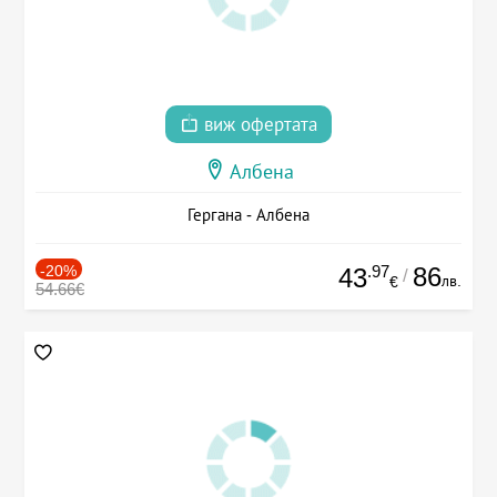
виж офертата
Албена
Гергана - Албена
-20%
.97
86
43
/
лв.
€
54.66€