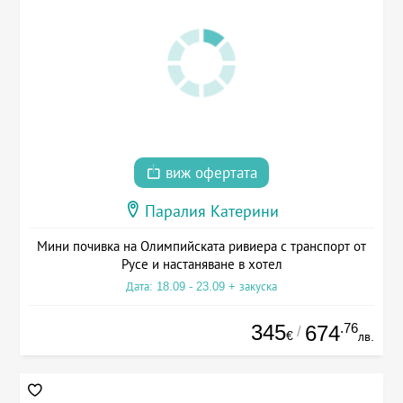
виж офертата
Паралия Катерини
Мини почивка на Олимпийската ривиера с транспорт от
Русе и настаняване в хотел
Дата: 18.09 - 23.09 + закуска
345
.76
674
/
€
лв.