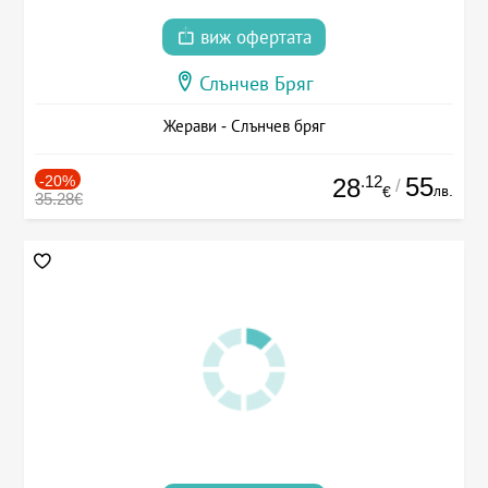
виж офертата
Слънчев Бряг
Жерави - Слънчев бряг
-20%
.12
55
28
/
лв.
€
35.28€