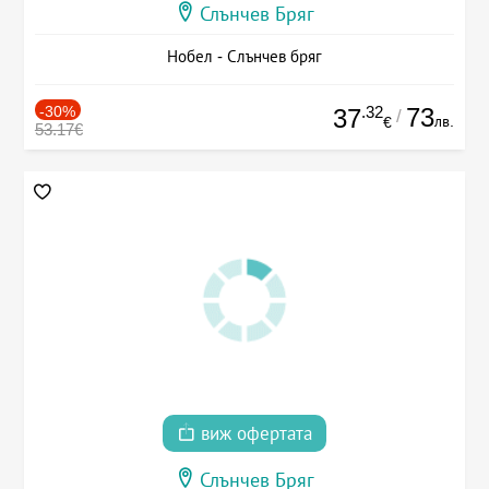
Слънчев Бряг
Нобел - Слънчев бряг
-30%
.32
73
37
/
лв.
€
53.17€
виж офертата
Слънчев Бряг