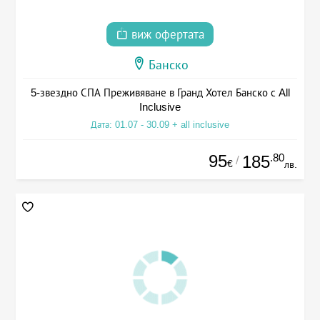
виж офертата
Банско
5-звездно СПА Преживяване в Гранд Хотел Банско с All
Inclusive
Дата: 01.07 - 30.09 + all inclusive
95
.80
185
/
€
лв.