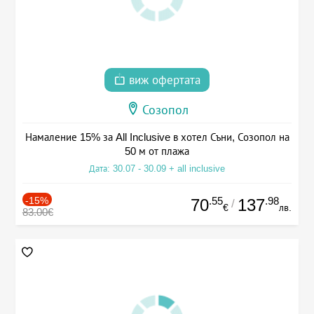
виж офертата
Созопол
Намаление 15% за All Inclusive в хотел Съни, Созопол на
50 м от плажа
Дата: 30.07 - 30.09 + all inclusive
-15%
.55
.98
70
137
/
€
лв.
83.00€