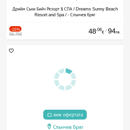
Дрийм Съни Бийч Резорт § СПА / Dreams Sunny Beach
Resort and Spa / - Слънчев бряг
-15%
.06
94
48
/
лв.
€
56.75€
виж офертата
Слънчев Бряг