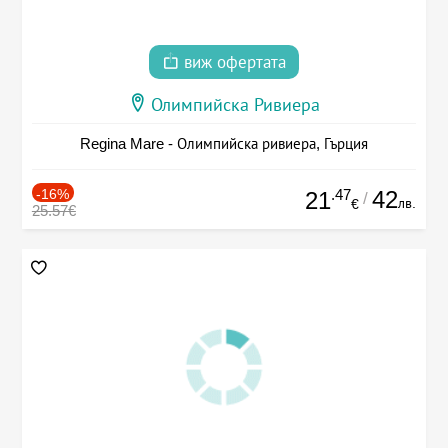
виж офертата
Олимпийска Ривиера
Regina Mare - Олимпийска ривиера, Гърция
-16%
.47
42
21
/
лв.
€
25.57€