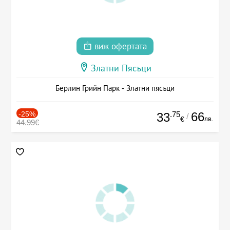
виж офертата
Златни Пясъци
Берлин Грийн Парк - Златни пясъци
-25%
.75
66
33
/
лв.
€
44.99€