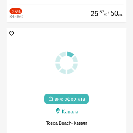
-25%
.57
50
25
/
лв.
€
34.05€
виж офертата
Кавала
Tosca Beach- Кавала