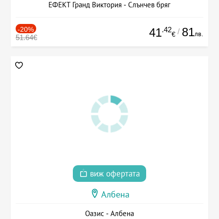
ЕФЕКТ Гранд Виктория - Слънчев бряг
-20%
.42
81
41
/
лв.
€
51.64€
виж офертата
Албена
Оазис - Албена