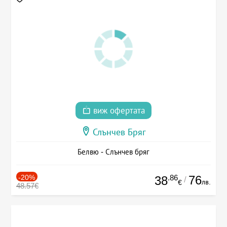
виж офертата
Слънчев Бряг
Белвю - Слънчев бряг
-20%
.86
76
38
/
лв.
€
48.57€