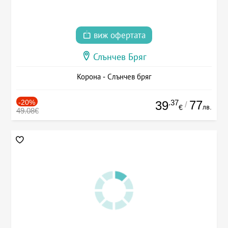
виж офертата
Слънчев Бряг
Корона - Слънчев бряг
-20%
.37
77
39
/
лв.
€
49.08€