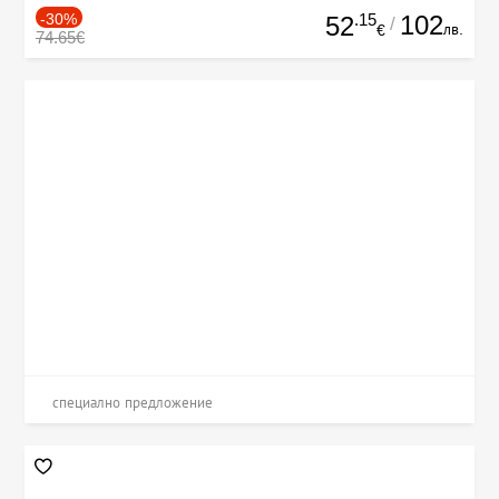
-30%
.15
102
52
/
лв.
€
74.65€
специално предложение