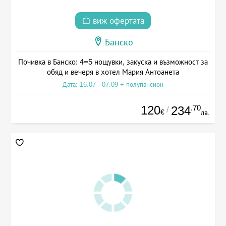
виж офертата
Банско
Почивка в Банско: 4=5 нощувки, закуска и възможност за
обяд и вечеря в хотел Мария Антоанета
Дата: 16.07 - 07.09 + полупансион
120
.70
234
/
€
лв.