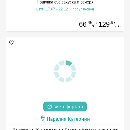
Нощувка със закуска и вечеря
Дата: 17.07 - 22.12 + полупансион
.45
.97
66
129
/
€
лв.
виж офертата
Паралия Катерини