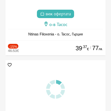
виж офертата
о-в Тасос
Ntinas Filoxenia - о. Тасос, Гърция
-15%
.37
77
39
/
лв.
€
46.53€