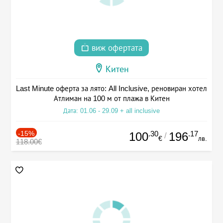
виж офертата
Китен
Last Minute оферта за лято: All Inclusive, реновиран хотел
Атлиман на 100 м от плажа в Китен
Дата: 01.06 - 29.09 + all inclusive
-15%
.30
.17
100
196
/
€
лв.
118.00€