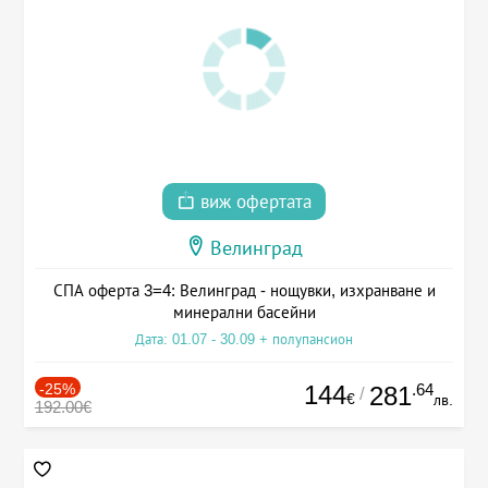
виж офертата
Велинград
СПА оферта 3=4: Велинград - нощувки, изхранване и
минерални басейни
Дата: 01.07 - 30.09 + полупансион
-25%
144
.64
281
/
€
лв.
192.00€