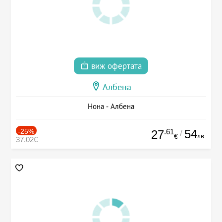
виж офертата
Албена
Нона - Албена
-25%
.61
54
27
/
лв.
€
37.02€