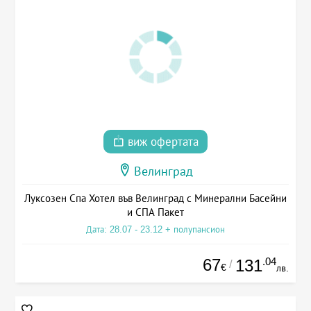
виж офертата
Велинград
Луксозен Спа Хотел във Велинград с Минерални Басейни
и СПА Пакет
Дата: 28.07 - 23.12 + полупансион
67
.04
131
/
€
лв.