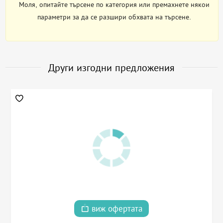
Моля, опитайте търсене по категория или премахнете някои
параметри за да се разшири обхвата на търсене.
Други изгодни предложения
виж офертата