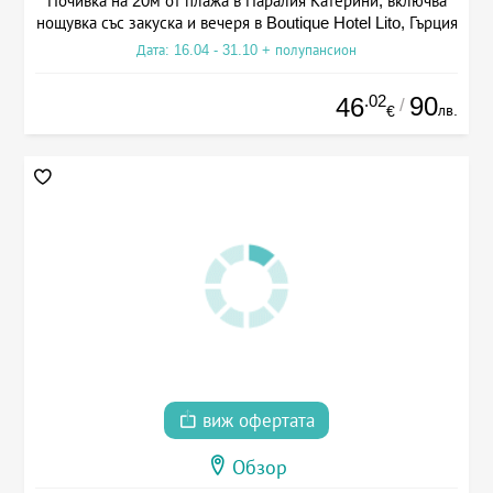
Почивка на 20м от плажа в Паралия Катерини, включва
нощувка със закуска и вечеря в Boutique Hotel Lito, Гърция
Дата: 16.04 - 31.10 + полупансион
.02
90
46
/
лв.
€
виж офертата
Обзор