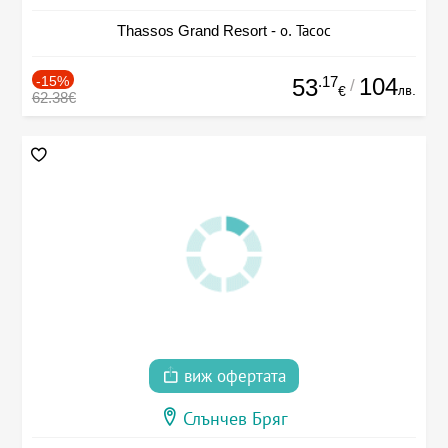
Thassos Grand Resort - о. Тасос
-15%
.17
104
53
/
лв.
€
62.38€
виж офертата
Слънчев Бряг