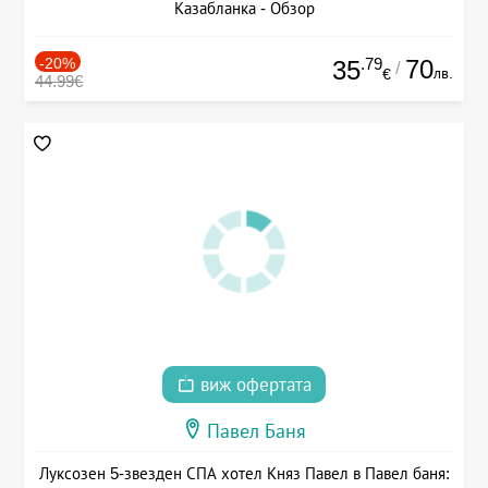
Казабланка - Обзор
-20%
.79
70
35
/
лв.
€
44.99€
виж офертата
Павел Баня
Луксозен 5-звезден СПА хотел Княз Павел в Павел баня: