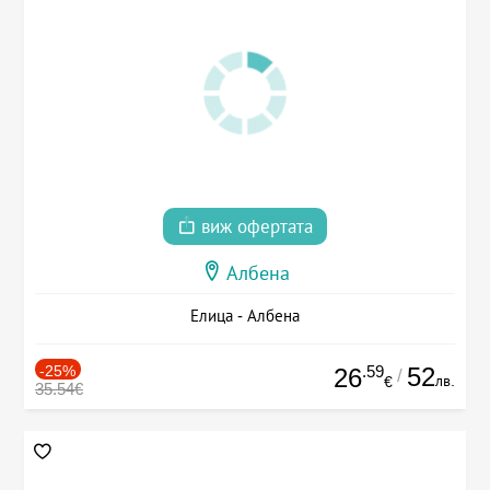
виж офертата
Албена
Елица - Албена
-25%
.59
52
26
/
лв.
€
35.54€