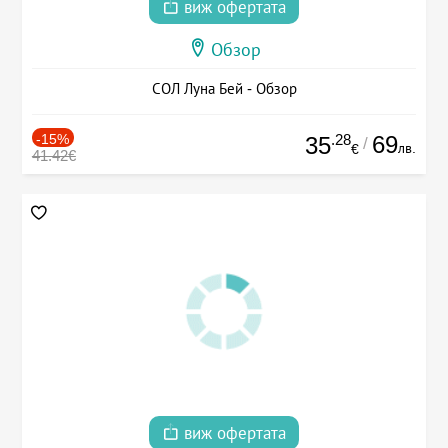
виж офертата
Обзор
СОЛ Луна Бей - Обзор
-15%
.28
69
35
/
лв.
€
41.42€
виж офертата