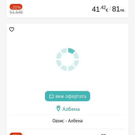
-20%
.42
81
41
/
лв.
€
51.64€
виж офертата
Албена
Оазис - Албена