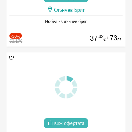
Слънчев Бряг
Нобел - Слънчев бряг
-30%
.32
73
37
/
лв.
€
53.17€
виж офертата