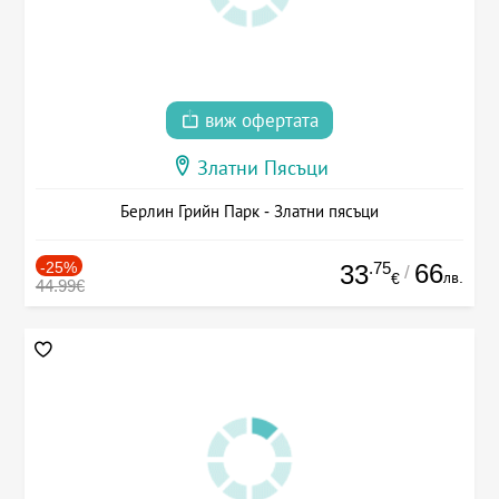
виж офертата
Златни Пясъци
Берлин Грийн Парк - Златни пясъци
-25%
.75
66
33
/
лв.
€
44.99€