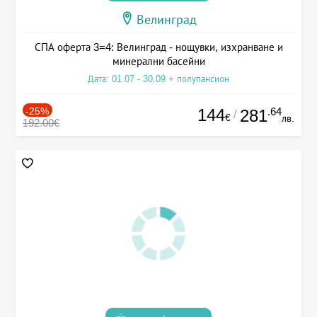
Велинград
СПА оферта 3=4: Велинград - нощувки, изхранване и
минерални басейни
Дата: 01.07 - 30.09 + полупансион
-25%
144
.64
281
/
€
лв.
192.00€