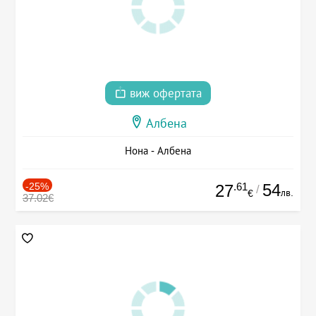
виж офертата
Албена
Нона - Албена
-25%
.61
54
27
/
лв.
€
37.02€