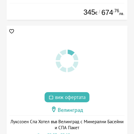
345
.76
674
/
€
лв.
виж офертата
Велинград
Луксозен Спа Хотел във Велинград с Минерални Басейни
и СПА Пакет