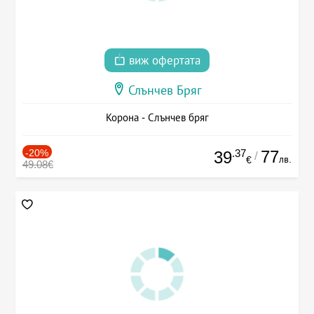
виж офертата
Слънчев Бряг
Корона - Слънчев бряг
-20%
.37
77
39
/
лв.
€
49.08€