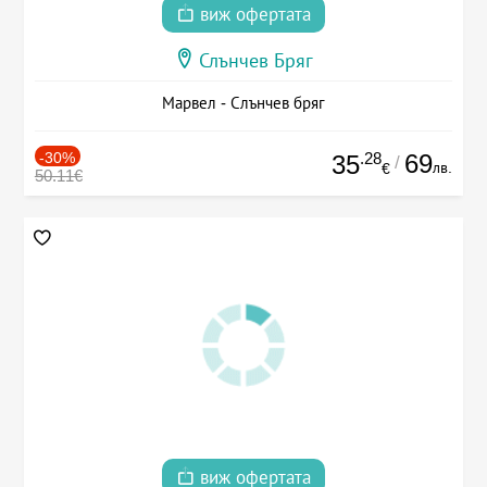
виж офертата
Слънчев Бряг
Марвел - Слънчев бряг
-30%
.28
69
35
/
лв.
€
50.11€
виж офертата