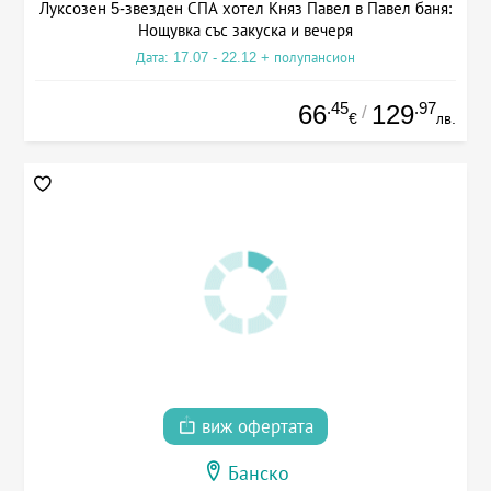
Луксозен 5-звезден СПА хотел Княз Павел в Павел баня:
Нощувка със закуска и вечеря
Дата: 17.07 - 22.12 + полупансион
.45
.97
66
129
/
€
лв.
виж офертата
Банско