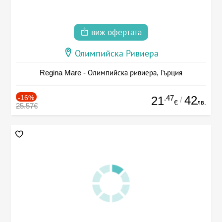
виж офертата
Олимпийска Ривиера
Regina Mare - Олимпийска ривиера, Гърция
-16%
.47
42
21
/
лв.
€
25.57€