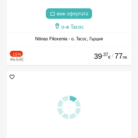
виж офертата
о-в Тасос
Ntinas Filoxenia - о. Тасос, Гърция
-15%
.37
77
39
/
лв.
€
46.53€