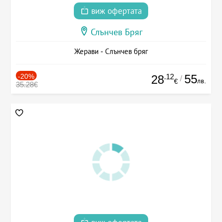
виж офертата
Слънчев Бряг
Жерави - Слънчев бряг
-20%
.12
55
28
/
лв.
€
35.28€