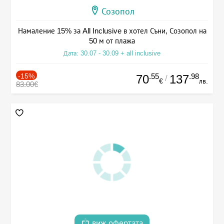
Созопол
Намаление 15% за All Inclusive в хотел Съни, Созопол на
50 м от плажа
Дата: 30.07 - 30.09 + all inclusive
-15%
.55
.98
70
137
/
€
лв.
83.00€
виж офертата