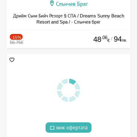
Слънчев Бряг
Дрийм Съни Бийч Резорт § СПА / Dreams Sunny Beach
Resort and Spa / - Слънчев бряг
-15%
.06
94
48
/
лв.
€
56.75€
виж офертата