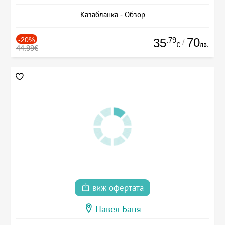
Казабланка - Обзор
-20%
.79
70
35
/
лв.
€
44.99€
виж офертата
Павел Баня