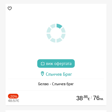
виж офертата
Слънчев Бряг
Белвю - Слънчев бряг
-20%
.86
76
38
/
лв.
€
48.57€