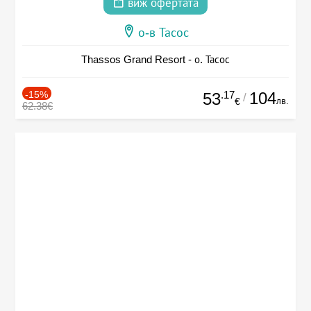
виж офертата
о-в Тасос
Thassos Grand Resort - о. Тасос
-15%
.17
104
53
/
лв.
€
62.38€