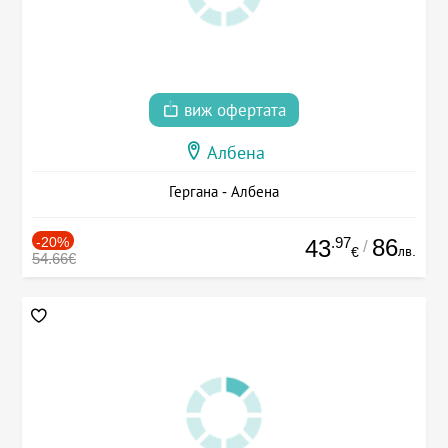
виж офертата
Албена
Гергана - Албена
-20%
.97
86
43
/
лв.
€
54.66€