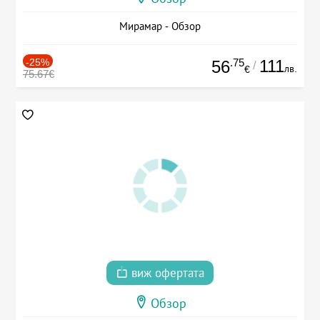
Мирамар - Обзор
-25%
.75
111
56
/
лв.
€
75.67€
виж офертата
Обзор