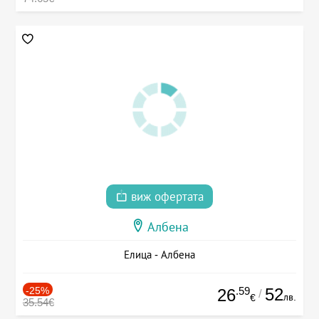
виж офертата
Албена
Елица - Албена
-25%
.59
52
26
/
лв.
€
35.54€