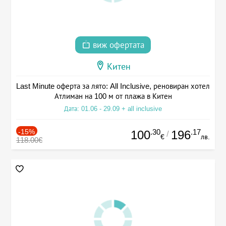
виж офертата
Китен
Last Minute оферта за лято: All Inclusive, реновиран хотел
Атлиман на 100 м от плажа в Китен
Дата: 01.06 - 29.09 + all inclusive
-15%
.30
.17
100
196
/
€
лв.
118.00€