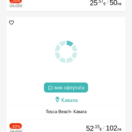
-25%
.57
50
25
/
лв.
€
34.05€
виж офертата
Кавала
Tosca Beach- Кавала
-30%
.15
102
52
/
лв.
€
74.65€