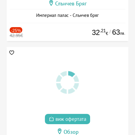
Слънчев Бряг
Империал палас - Слънчев бряг
-25%
.21
63
32
/
лв.
€
42.95€
виж офертата
Обзор