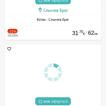
виж офертата
Слънчев Бряг
Котва - Слънчев бряг
-21%
.70
62
31
/
лв.
€
39.88€
виж офертата