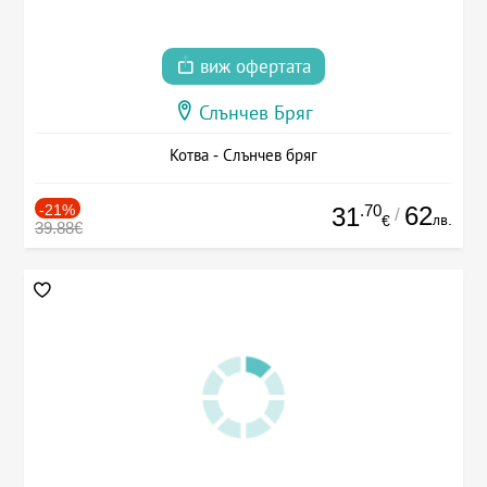
виж офертата
Слънчев Бряг
Котва - Слънчев бряг
-21%
.70
62
31
/
лв.
€
39.88€