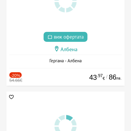
виж офертата
Албена
Гергана - Албена
-20%
.97
86
43
/
лв.
€
54.66€