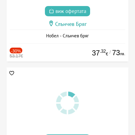
виж офертата
Слънчев Бряг
Нобел - Слънчев бряг
-30%
.32
73
37
/
лв.
€
53.17€