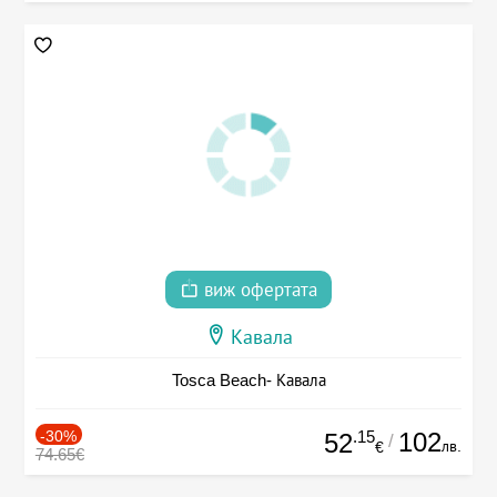
виж офертата
Кавала
Tosca Beach- Кавала
-30%
.15
102
52
/
лв.
€
74.65€