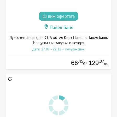
виж офертата
Павел Баня
Луксозен 5-звезден СПА хотел Княз Павел в Павел баня:
Нощувка със закуска и вечеря
Дата: 17.07 - 22.12 + полупансион
.45
.97
66
129
/
€
лв.