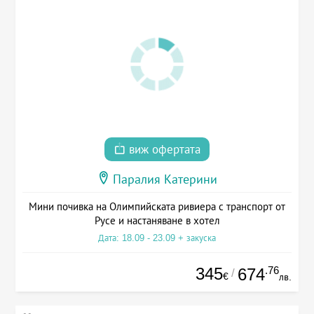
виж офертата
Паралия Катерини
Мини почивка на Олимпийската ривиера с транспорт от
Русе и настаняване в хотел
Дата: 18.09 - 23.09 + закуска
345
.76
674
/
€
лв.