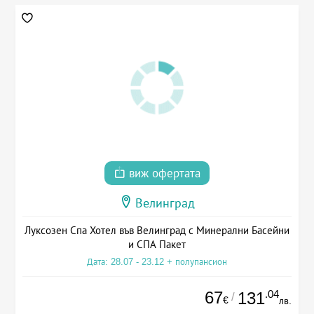
виж офертата
Велинград
Луксозен Спа Хотел във Велинград с Минерални Басейни
и СПА Пакет
Дата: 28.07 - 23.12 + полупансион
67
.04
131
/
€
лв.