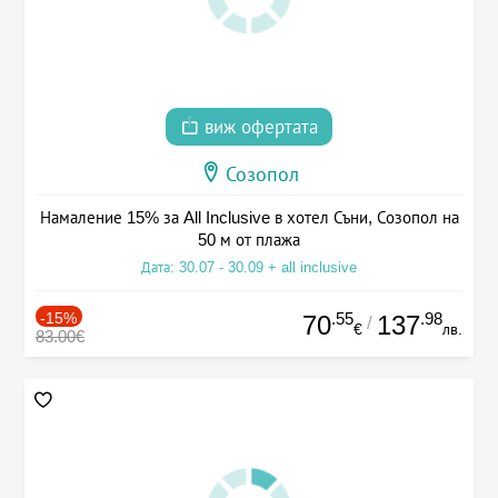
виж офертата
Созопол
Намаление 15% за All Inclusive в хотел Съни, Созопол на
50 м от плажа
Дата: 30.07 - 30.09 + all inclusive
-15%
.55
.98
70
137
/
€
лв.
83.00€