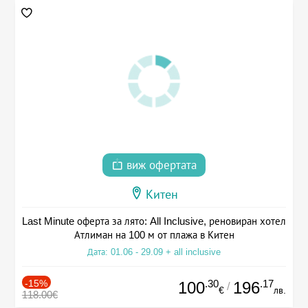
виж офертата
Китен
Last Minute оферта за лято: All Inclusive, реновиран хотел
Атлиман на 100 м от плажа в Китен
Дата: 01.06 - 29.09 + all inclusive
-15%
.30
.17
100
196
/
€
лв.
118.00€