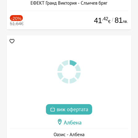
ЕФЕКТ Гранд Виктория - Слънчев бряг
-20%
.42
81
41
/
лв.
€
51.64€
виж офертата
Албена
Оазис - Албена