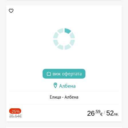
виж офертата
Албена
Елица - Албена
-25%
.59
52
26
/
лв.
€
35.54€