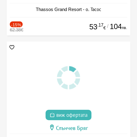
Thassos Grand Resort - о. Тасос
-15%
.17
104
53
/
лв.
€
62.38€
виж офертата
Слънчев Бряг