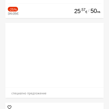
-25%
.57
50
25
/
лв.
€
34.05€
специално предложение