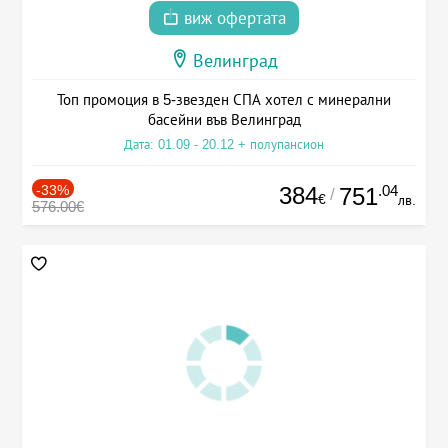
виж офертата
Велинград
Топ промоция в 5-звезден СПА хотел с минерални
басейни във Велинград
Дата: 01.09 - 20.12 + полупансион
-33%
384
.04
751
/
€
лв.
576.00€