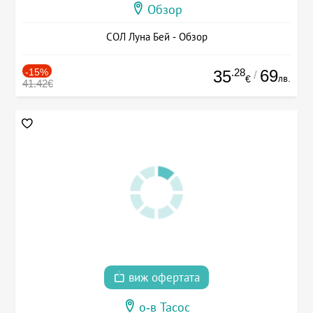
Обзор
СОЛ Луна Бей - Обзор
-15%
.28
69
35
/
лв.
€
41.42€
виж офертата
о-в Тасос