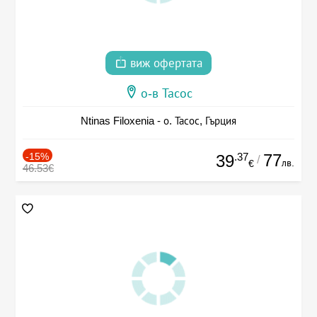
виж офертата
о-в Тасос
Ntinas Filoxenia - о. Тасос, Гърция
-15%
.37
77
39
/
лв.
€
46.53€