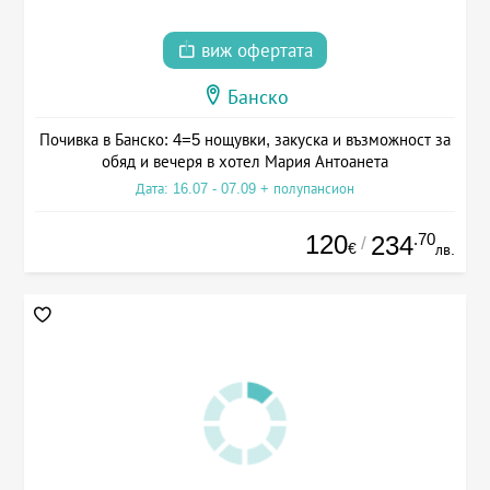
виж офертата
Банско
Почивка в Банско: 4=5 нощувки, закуска и възможност за
обяд и вечеря в хотел Мария Антоанета
Дата: 16.07 - 07.09 + полупансион
120
.70
234
/
€
лв.