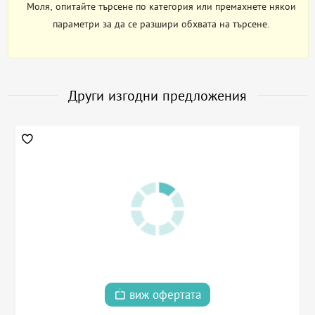
Моля, опитайте търсене по категория или премахнете някои
параметри за да се разшири обхвата на търсене.
Други изгодни предложения
виж офертата