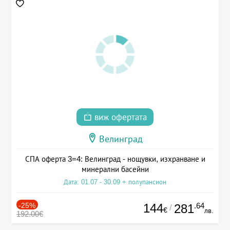
виж офертата
Велинград
СПА оферта 3=4: Велинград - нощувки, изхранване и
минерални басейни
Дата: 01.07 - 30.09 + полупансион
-25%
144
.64
281
/
€
лв.
192.00€