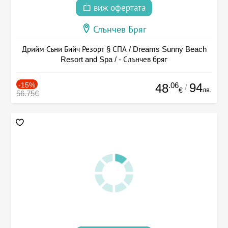
виж офертата
Слънчев Бряг
Дрийм Съни Бийч Резорт § СПА / Dreams Sunny Beach
Resort and Spa / - Слънчев бряг
-15%
.06
94
48
/
лв.
€
56.75€