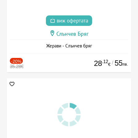
виж офертата
Слънчев Бряг
Жерави - Слънчев бряг
-20%
.12
55
28
/
лв.
€
35.28€