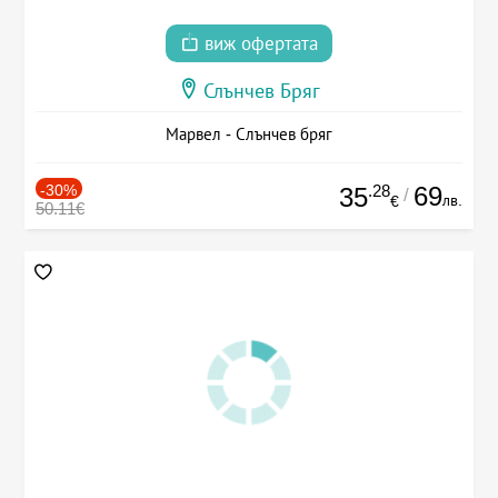
виж офертата
Слънчев Бряг
Марвел - Слънчев бряг
-30%
.28
69
35
/
лв.
€
50.11€