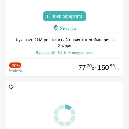
виж офертата
Хисаря
Луксозен СПА релакс в най-новия хотел Империя в
Хисаря
Дата: 25.06 - 01.10 + полупансион
-20%
.20
.99
77
150
/
€
лв.
96.50€