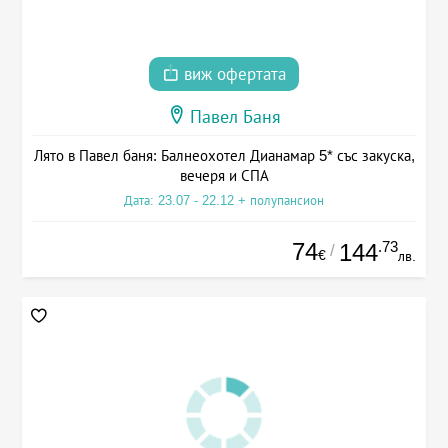
виж офертата
Павел Баня
Лято в Павел баня: Балнеохотел Дианамар 5* със закуска,
вечеря и СПА
Дата: 23.07 - 22.12 + полупансион
74
.73
144
/
€
лв.