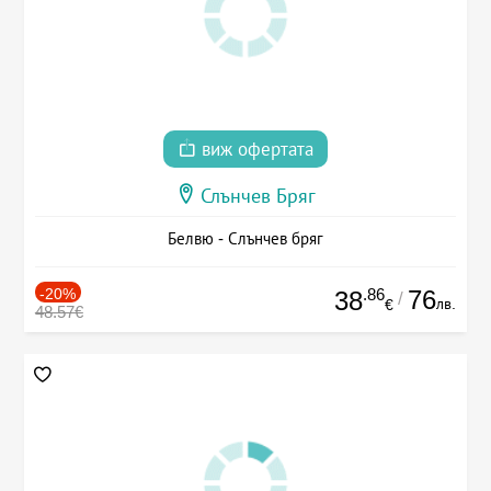
виж офертата
Слънчев Бряг
Белвю - Слънчев бряг
-20%
.86
76
38
/
лв.
€
48.57€