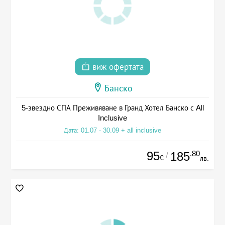
виж офертата
Банско
5-звездно СПА Преживяване в Гранд Хотел Банско с All
Inclusive
Дата: 01.07 - 30.09 + all inclusive
95
.80
185
/
€
лв.