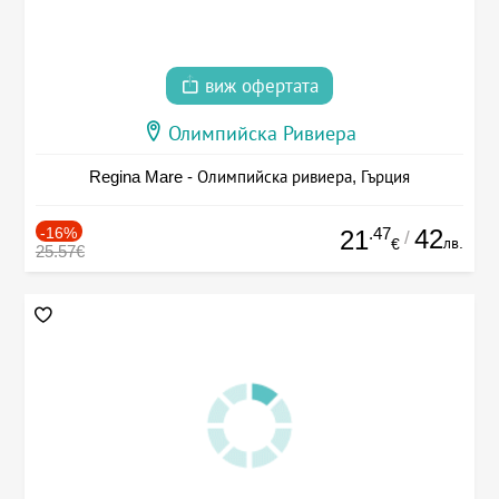
виж офертата
Олимпийска Ривиера
Regina Mare - Олимпийска ривиера, Гърция
-16%
.47
42
21
/
лв.
€
25.57€