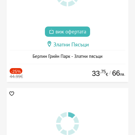
виж офертата
Златни Пясъци
Берлин Грийн Парк - Златни пясъци
-25%
.75
66
33
/
лв.
€
44.99€