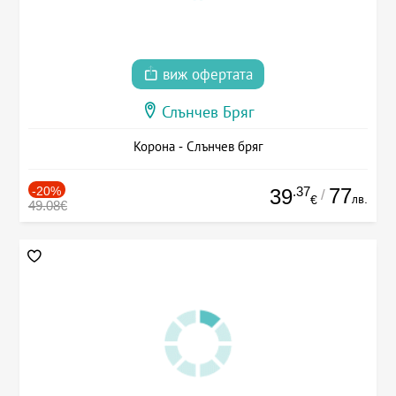
виж офертата
Слънчев Бряг
Корона - Слънчев бряг
-20%
.37
77
39
/
лв.
€
49.08€