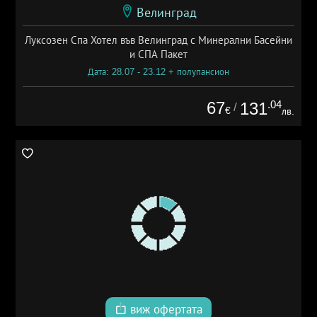
Велинград
Луксозен Спа Хотел във Велинград с Минерални Басейни
и СПА Пакет
Дата: 28.07 - 23.12 + полупансион
67
.04
131
/
€
лв.
виж офертата