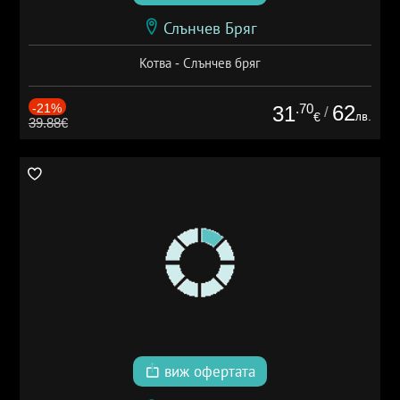
Слънчев Бряг
Котва - Слънчев бряг
-21%
.70
62
31
/
лв.
€
39.88€
виж офертата