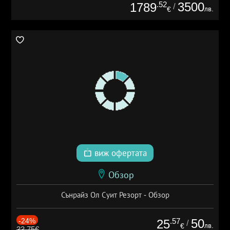
.52
3500
1789
/
лв.
€
виж офертата
Обзор
Сънрайз Ол Суит Резорт - Обзор
-24%
.57
50
25
/
лв.
€
33.75€