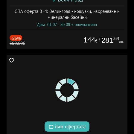
СПА оферта 3=4: Велинград - нощувки, изхранване и
минерални басейни
Дата: 01.07 - 30.09 + полупансион
-25%
144
.64
281
/
€
лв.
192.00€
виж офертата