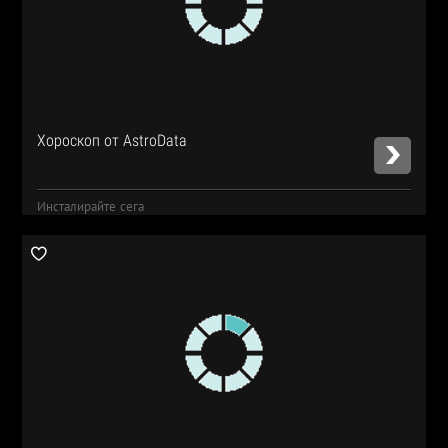
Хороскоп от AstroData
Инсталирайте сега