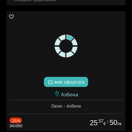
виж офертата
Албена
Оазис - Албена
-25%
.57
50
25
/
лв.
€
34.05€