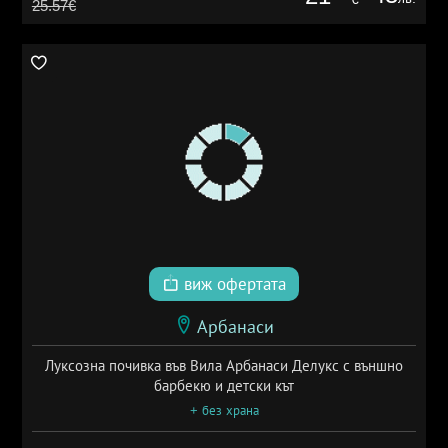
25.57€
виж офертата
Арбанаси
Луксозна почивка във Вила Арбанаси Делукс с външно
барбекю и детски кът
+ без храна