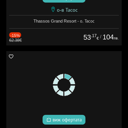
о-в Тасос
Thassos Grand Resort - о. Тасос
-15%
.17
104
53
/
лв.
€
62.38€
виж офертата