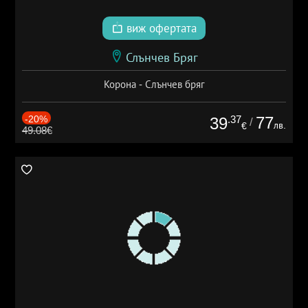
виж офертата
Слънчев Бряг
Корона - Слънчев бряг
-20%
.37
77
39
/
лв.
€
49.08€