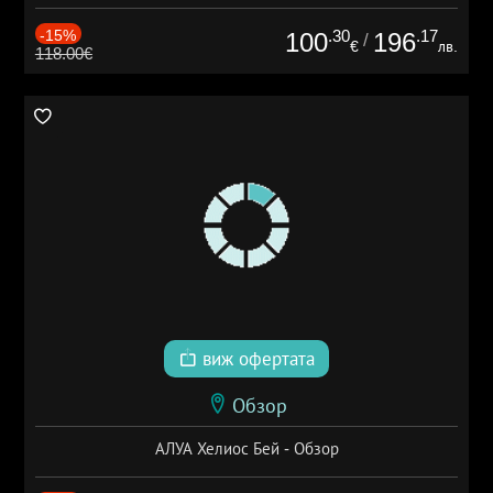
-15%
.30
.17
100
196
/
€
лв.
118.00€
виж офертата
Обзор
АЛУА Хелиос Бей - Обзор