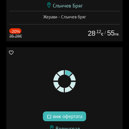
Слънчев Бряг
Жерави - Слънчев бряг
-20%
.12
55
28
/
лв.
€
35.28€
виж офертата
Велинград