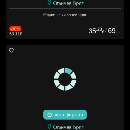
Слънчев Бряг
Марвел - Слънчев бряг
-30%
.28
69
35
/
лв.
€
50.11€
виж офертата
Слънчев Бряг