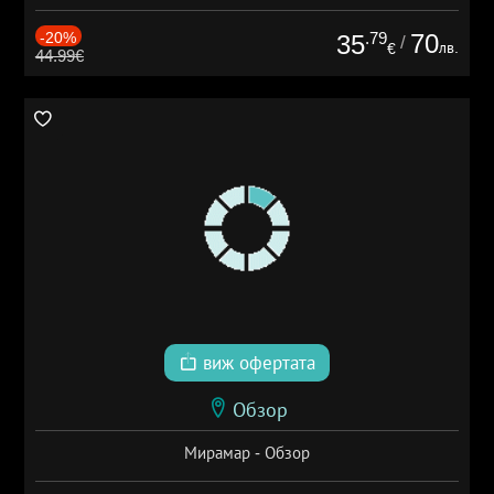
-20%
.79
70
35
/
лв.
€
44.99€
виж офертата
Обзор
Мирамар - Обзор