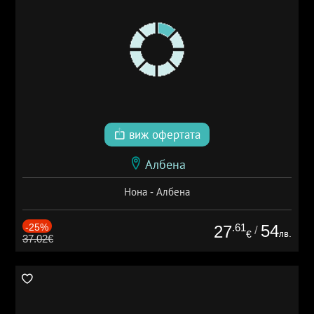
виж офертата
Албена
Нона - Албена
-25%
.61
54
27
/
лв.
€
37.02€