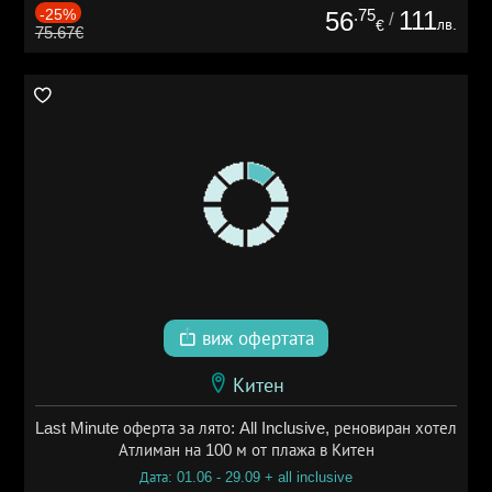
-25%
.75
111
56
/
лв.
€
75.67€
виж офертата
Китен
Last Minute оферта за лято: All Inclusive, реновиран хотел
Атлиман на 100 м от плажа в Китен
Дата: 01.06 - 29.09 + all inclusive