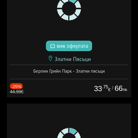
виж офертата
Златни Пясъци
Берлин Грийн Парк - Златни пясъци
-25%
.75
66
33
/
лв.
€
44.99€