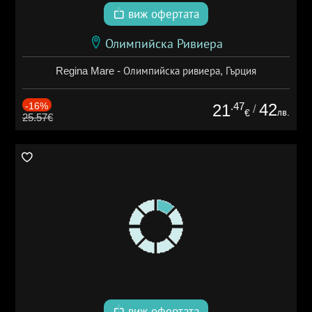
виж офертата
Олимпийска Ривиера
Regina Mare - Олимпийска ривиера, Гърция
-16%
.47
42
21
/
лв.
€
25.57€
виж офертата