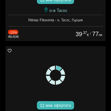
о-в Тасос
Ntinas Filoxenia - о. Тасос, Гърция
-15%
.37
77
39
/
лв.
€
46.53€
виж офертата