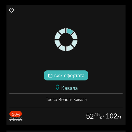
виж офертата
Кавала
Tosca Beach- Кавала
-30%
.15
102
52
/
лв.
€
74.65€