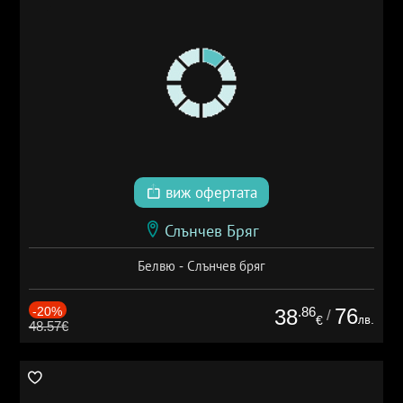
виж офертата
Слънчев Бряг
Белвю - Слънчев бряг
-20%
.86
76
38
/
лв.
€
48.57€