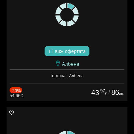
виж офертата
Албена
Гергана - Албена
-20%
.97
86
43
/
лв.
€
54.66€