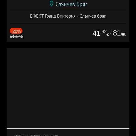
Слънчев Бряг
ЕФЕКТ Гранд Виктория - Слънчев бряг
-20%
.42
81
41
/
лв.
€
51.64€
специално предложение