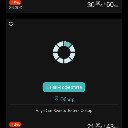
-15%
.68
60
30
/
лв.
€
36.30€
виж офертата
Обзор
Алуа Сън Хелиос Бийч - Обзор
-14%
.99
43
21
/
лв.
€