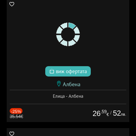
виж офертата
Албена
Елица - Албена
-25%
.59
52
26
/
лв.
€
35.54€