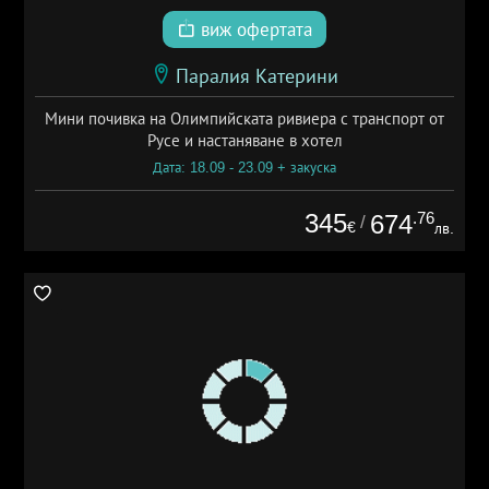
виж офертата
Паралия Катерини
Мини почивка на Олимпийската ривиера с транспорт от
Русе и настаняване в хотел
Дата: 18.09 - 23.09 + закуска
345
.76
674
/
€
лв.