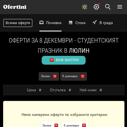
Ofertini
Почивки
Стоки
В града
Всички оферти
ОФЕРТИ ЗА 8 ДЕКЕМВРИ - СТУДЕНТСКИЯТ
ПРАЗНИК В
ЛЮЛИН
ВИЖ ФИЛТРИ
Люлин
8 декември
Цена
Отстъпка
Най-нови
Няма намерени оферти по избраните критерии:
Люлин
8 декември