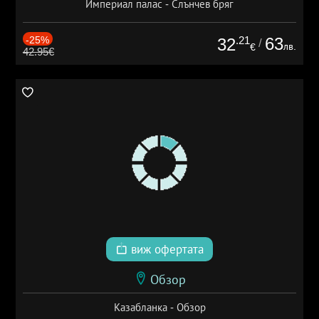
Империал палас - Слънчев бряг
-25%
.21
63
32
/
лв.
€
42.95€
виж офертата
Обзор
Казабланка - Обзор