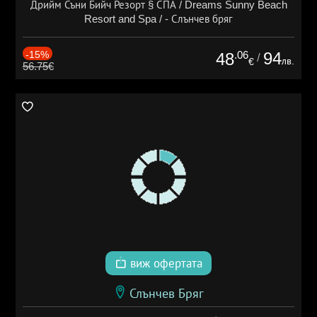
Дрийм Съни Бийч Резорт § СПА / Dreams Sunny Beach
Resort and Spa / - Слънчев бряг
-15%
.06
94
48
/
лв.
€
56.75€
виж офертата
Слънчев Бряг