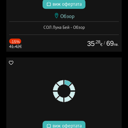
виж офертата
Обзор
СОЛ Луна Бей - Обзор
-15%
.28
69
35
/
лв.
€
41.42€
виж офертата