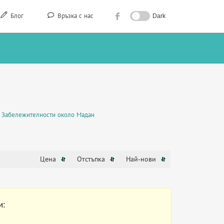
Блог
Връзка с нас
Dark
Забележителности около Мадан
Цена
Отстъпка
Най-нови
и: