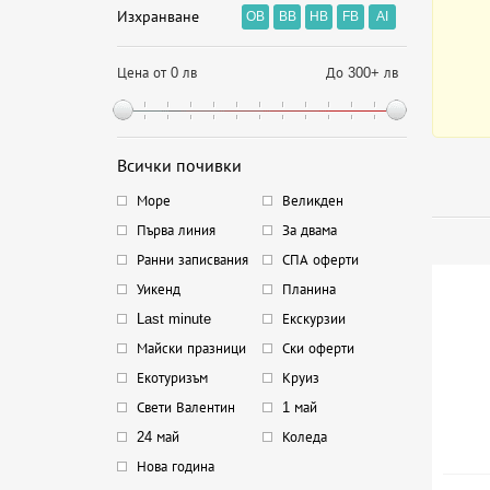
Изхранване
OB
BB
HB
FB
AI
Цена от 0 лв
До 300+ лв
Всички почивки
Море
Великден
Първа линия
За двама
Ранни записвания
СПА оферти
Уикенд
Планина
Last minute
Екскурзии
Майски празници
Ски оферти
Екотуризъм
Круиз
Свети Валентин
1 май
24 май
Коледа
Нова година