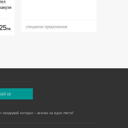
тел
жакузи
25
специално предложение
лв.
и пазарувай изгодно – всичко на едно място!