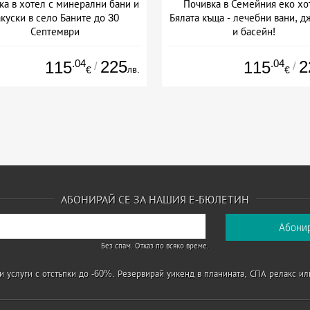
ка в хотел с минерални бани и
Почивка в Семейния еко хо
акуски в село Баните до 30
Бялата къща - лечебни вани, д
Септември
и басейн!
+ полупансион
+ полупансион
.04
225
.04
2
115
115
/
/
лв.
€
€
АБОНИРАЙ СЕ ЗА НАШИЯ Е-БЮЛЕТИН
Без спам. Отказ по всяко време.
 услуги с отстъпки до -60%. Резервирай уикенд в планината, СПА релакс ил