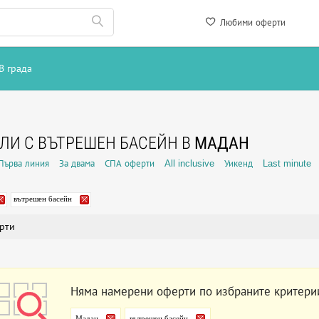
Любими оферти
В града
ЛИ С ВЪТРЕШЕН БАСЕЙН В
МАДАН
Първа линия
За двама
СПА оферти
All inclusive
Уикенд
Last minute
вътрешен басейн
рти
Няма намерени оферти по избраните критери
Мадан
вътрешен басейн