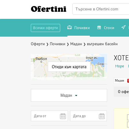
Ofertini
Почивки
Стоки
Всички оферти
Оферти
Почивки
Мадан
вътрешен басейн
❯
❯
❯
ХОТЕ
Море
Отиди към картата
Мадан
0 офе
Мадан