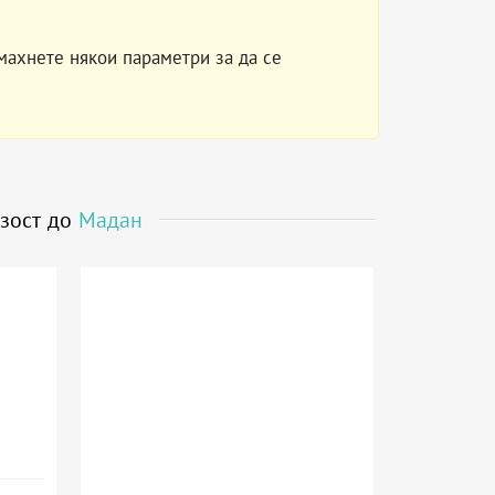
махнете някои параметри за да се
изост до
Мадан