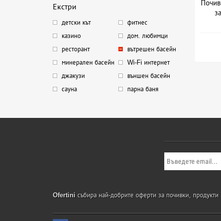
Почив
Екстри
з
детски кът
фитнес
казино
дом. любимци
ресторант
вътрешен басейн
минерален басейн
Wi-Fi интернет
джакузи
външен басейн
сауна
парна баня
Ofertini
събира най-добрите оферти за почивки, продукти и