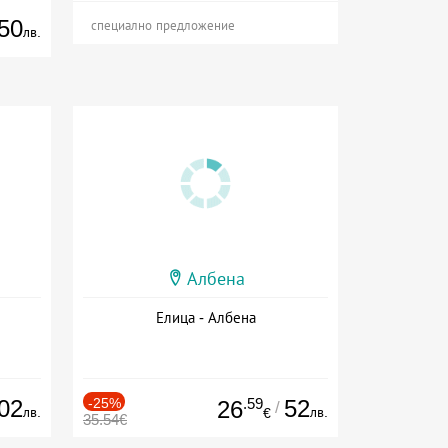
50
специално предложение
лв.
Албена
Елица - Албена
02
-25%
.59
52
26
/
лв.
лв.
€
35.54€