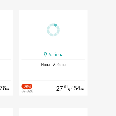
Албена
Нона - Албена
76
-25%
.61
54
27
/
лв.
лв.
€
37.02€