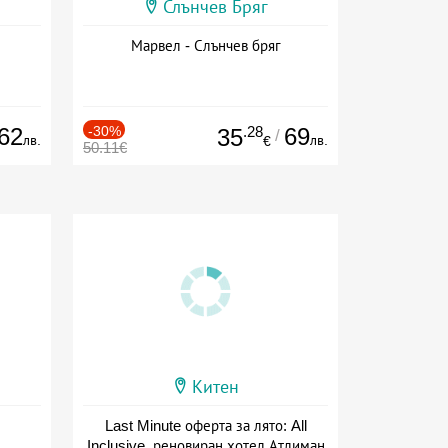
Слънчев Бряг
Марвел - Слънчев бряг
62
-30%
.28
69
35
/
лв.
лв.
€
50.11€
Китен
Last Minute оферта за лято: All
Inclusive, реновиран хотел Атлиман