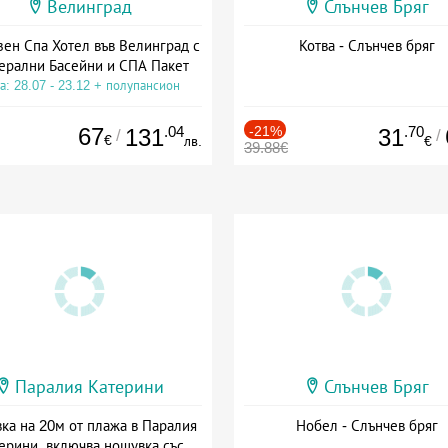
Велинград
Слънчев Бряг
зен Спа Хотел във Велинград с
Котва - Слънчев бряг
ерални Басейни и СПА Пакет
а: 28.07 - 23.12 + полупансион
67
.04
-21%
.70
131
31
/
/
€
лв.
€
39.88€
Паралия Катерини
Слънчев Бряг
ка на 20м от плажа в Паралия
Нобел - Слънчев бряг
ерини, включва нощувка със