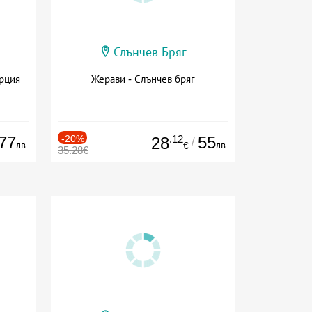
Слънчев Бряг
ърция
Жерави - Слънчев бряг
77
-20%
.12
55
28
/
лв.
лв.
€
35.28€