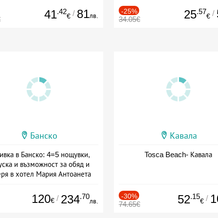
.42
81
-25%
.57
41
25
/
/
лв.
€
€
€
34.05€
Банско
Кавала
ивка в Банско: 4=5 нощувки,
Tosca Beach- Кавала
уска и възможност за обяд и
еря в хотел Мария Антоанета
а: 16.07 - 07.09 + полупансион
120
.70
-30%
.15
1
234
52
/
/
€
лв.
€
74.65€