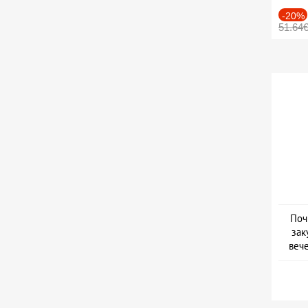
-20%
51.64
Поч
зак
веч
Дат