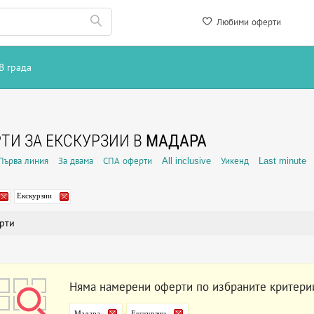
Любими оферти
В града
ТИ ЗА ЕКСКУРЗИИ В
МАДАРА
Първа линия
За двама
СПА оферти
All inclusive
Уикенд
Last minute
Екскурзии
рти
Няма намерени оферти по избраните критери
Мадара
Екскурзии