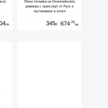
асос
Мини почивка на Олимпийската
ривиера с транспорт от Русе и
настаняване в хотел
Дата: 18.09 - 23.09 + закуска
04
345
.76
674
/
лв.
€
лв.