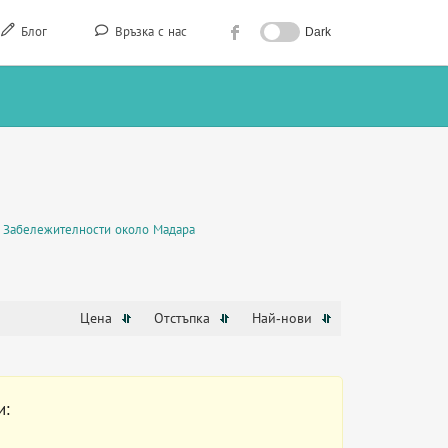
Блог
Връзка с нас
Dark
Забележителности около Мадара
Цена
Отстъпка
Най-нови
и: