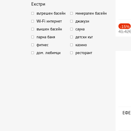
Екстри
вътрешен басейн
минерален басейн
Wi-Fi интернет
джакузи
-15%
външен басейн
сауна
41.42
парна баня
детски кът
фитнес
казино
дом. любимци
ресторант
ЕФЕК