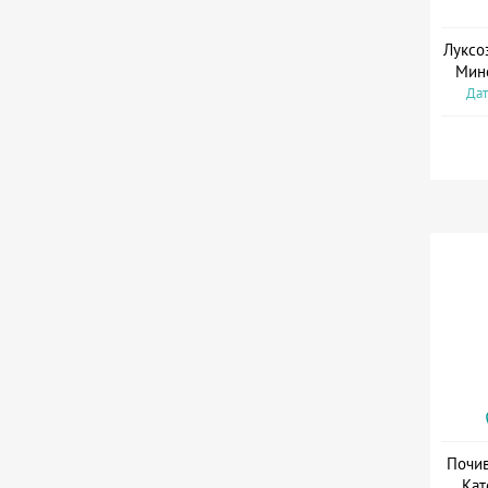
Луксо
Мин
Дат
Почив
Кат