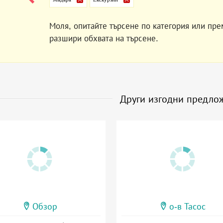
Моля, опитайте търсене по категория или пре
разшири обхвата на търсене.
Други изгодни предло
Обзор
о-в Тасос