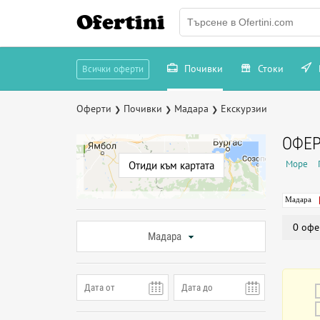
Ofertini
Почивки
Стоки
Всички оферти
Оферти
Почивки
Мадара
Екскурзии
❯
❯
❯
ОФЕР
Море
Отиди към картата
Мадара
0 офе
Мадара