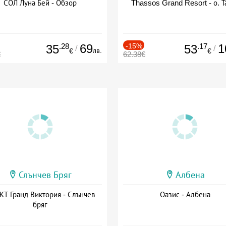
СОЛ Луна Бей - Обзор
Thassos Grand Resort - о. Т
.28
69
-15%
.17
1
35
53
/
/
лв.
€
€
€
62.38€
Слънчев Бряг
Албена
Т Гранд Виктория - Слънчев
Оазис - Албена
бряг