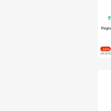
Regin
-16%
25.57