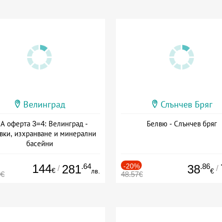
Велинград
Слънчев Бряг
А оферта 3=4: Велинград -
Белвю - Слънчев бряг
вки, изхранване и минерални
басейни
а: 01.07 - 30.09 + полупансион
144
.64
-20%
.86
281
38
/
/
€
лв.
€
0€
48.57€