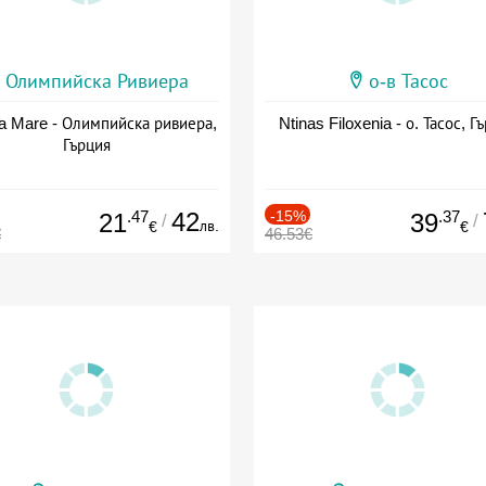
Олимпийска Ривиера
о-в Тасос
a Mare - Олимпийска ривиера,
Ntinas Filoxenia - о. Тасос, Г
Гърция
.47
42
-15%
.37
21
39
/
/
лв.
€
€
€
46.53€