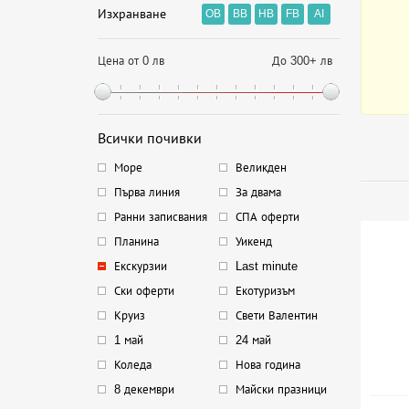
Изхранване
OB
BB
HB
FB
AI
Цена от 0 лв
До 300+ лв
Всички почивки
Море
Великден
Първа линия
За двама
Ранни записвания
СПА оферти
Планина
Уикенд
Екскурзии
Last minute
Ски оферти
Екотуризъм
Круиз
Свети Валентин
1 май
24 май
Коледа
Нова година
8 декември
Майски празници