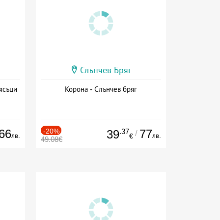
Слънчев Бряг
ясъци
Корона - Слънчев бряг
66
-20%
.37
77
39
/
лв.
лв.
€
49.08€