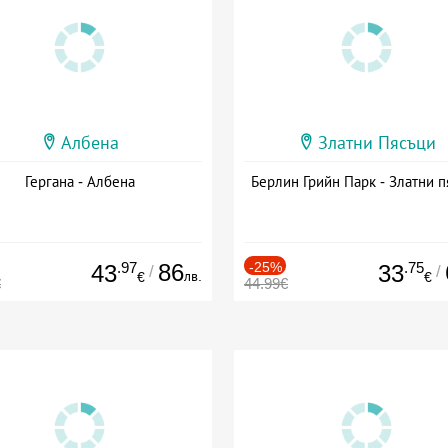
Албена
Златни Пясъци
Гергана - Албена
Берлин Грийн Парк - Златни п
.97
86
-25%
.75
43
33
/
/
лв.
€
€
€
44.99€