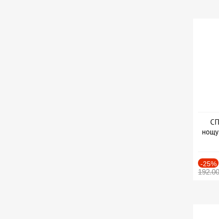
СП
нощу
Дат
-25%
192.0