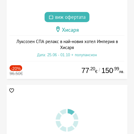
виж офертата
Хисаря
Луксозен СПА релакс в най-новия хотел Империя в
Хисаря
Дата: 25.06 - 01.10 + полупансион
-20%
.20
.99
77
150
/
€
лв.
96.50€