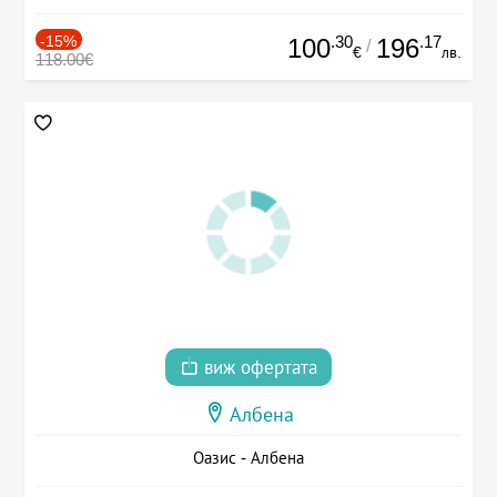
-15%
.30
.17
100
196
/
€
лв.
118.00€
виж офертата
Албена
Оазис - Албена