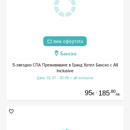
виж офертата
Банско
5-звездно СПА Преживяване в Гранд Хотел Банско с All
Inclusive
Дата: 01.07 - 30.09 + all inclusive
95
.80
185
/
€
лв.