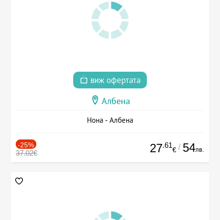
виж офертата
Албена
Нона - Албена
-25%
.61
54
27
/
лв.
€
37.02€