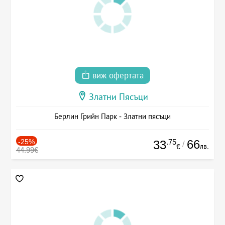
виж офертата
Златни Пясъци
Берлин Грийн Парк - Златни пясъци
-25%
.75
66
33
/
лв.
€
44.99€