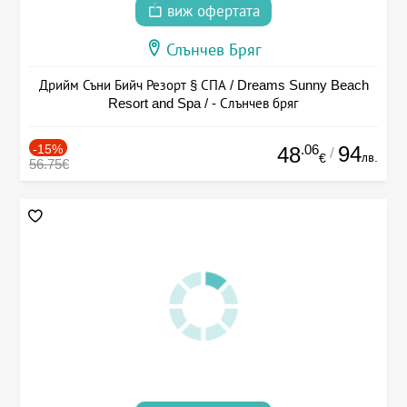
виж офертата
Слънчев Бряг
Дрийм Съни Бийч Резорт § СПА / Dreams Sunny Beach
Resort and Spa / - Слънчев бряг
-15%
.06
94
48
/
лв.
€
56.75€