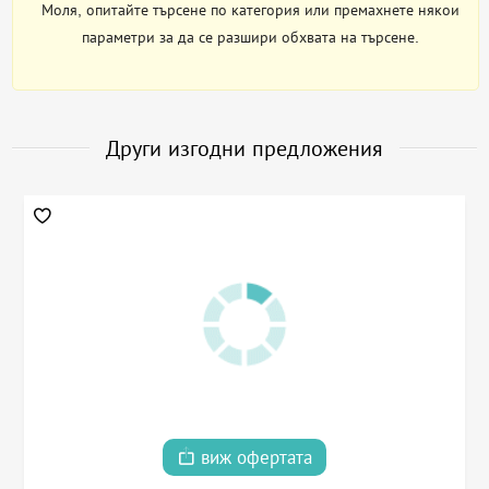
Моля, опитайте търсене по категория или премахнете някои
параметри за да се разшири обхвата на търсене.
Други изгодни предложения
виж офертата