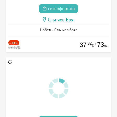
виж офертата
Слънчев Бряг
Нобел - Слънчев бряг
-30%
.32
73
37
/
лв.
€
53.17€