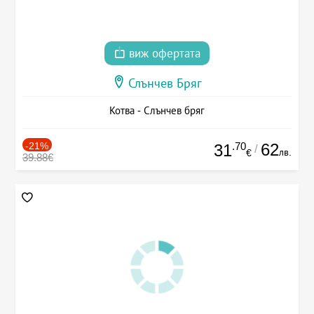
виж офертата
Слънчев Бряг
Котва - Слънчев бряг
-21%
.70
62
31
/
лв.
€
39.88€