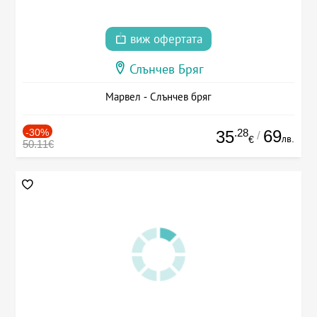
виж офертата
Слънчев Бряг
Марвел - Слънчев бряг
-30%
.28
69
35
/
лв.
€
50.11€