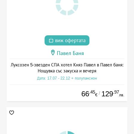
виж офертата
Павел Баня
Луксозен 5-звезден СПА хотел Княз Павел в Павел баня:
Нощувка със закуска и вечеря
Дата: 17.07 - 22.12 + полупансион
.45
.97
66
129
/
€
лв.