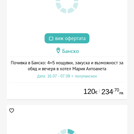
виж офертата
Банско
Почивка в Банско: 4=5 нощувки, закуска и възможност за
обяд и вечеря в хотел Мария Антоанета
Дата: 16.07 - 07.09 + полупансион
120
.70
234
/
€
лв.