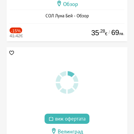
Обзор
СОЛ Луна Бей - Обзор
-15%
.28
69
35
/
лв.
€
41.42€
виж офертата
Велинград