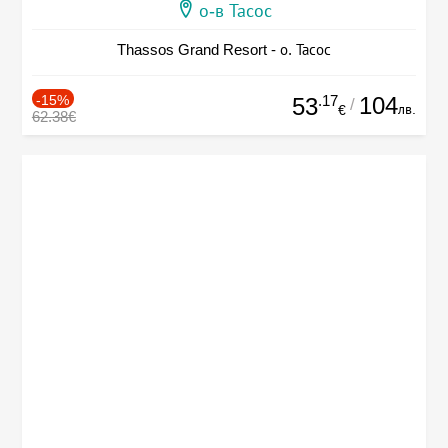
о-в Тасос
Thassos Grand Resort - о. Тасос
-15%
.17
104
53
/
лв.
€
62.38€