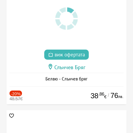
виж офертата
Слънчев Бряг
Белвю - Слънчев бряг
-20%
.86
76
38
/
лв.
€
48.57€