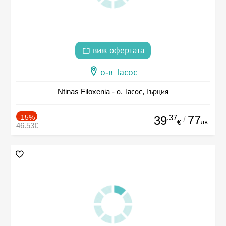
виж офертата
о-в Тасос
Ntinas Filoxenia - о. Тасос, Гърция
-15%
.37
77
39
/
лв.
€
46.53€