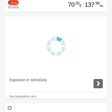
-15%
.55
.98
70
137
/
€
лв.
83.00€
Хороскоп от AstroData
Инсталирайте сега