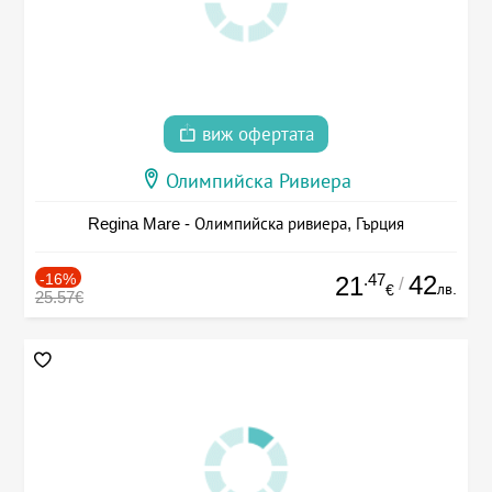
виж офертата
Олимпийска Ривиера
Regina Mare - Олимпийска ривиера, Гърция
-16%
.47
42
21
/
лв.
€
25.57€