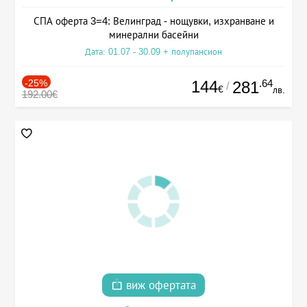
СПА оферта 3=4: Велинград - нощувки, изхранване и
минерални басейни
Дата: 01.07 - 30.09 + полупансион
-25%
144
.64
281
/
€
лв.
192.00€
виж офертата