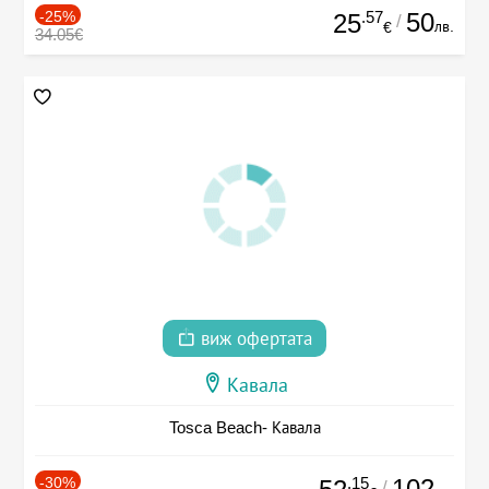
-25%
.57
50
25
/
лв.
€
34.05€
виж офертата
Кавала
Tosca Beach- Кавала
-30%
.15
102
/