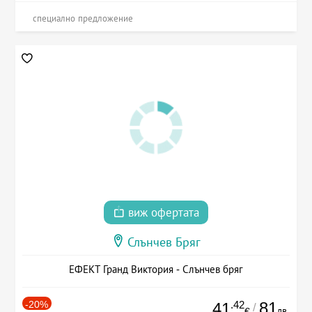
специално предложение
виж офертата
Слънчев Бряг
ЕФЕКТ Гранд Виктория - Слънчев бряг
-20%
.42
81
41
/
лв.
€