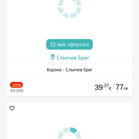
виж офертата
Слънчев Бряг
Корона - Слънчев бряг
-20%
.37
77
39
/
лв.
€
49.08€