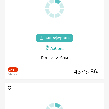
виж офертата
Албена
Гергана - Албена
-20%
.97
86
43
/
лв.
€
54.66€