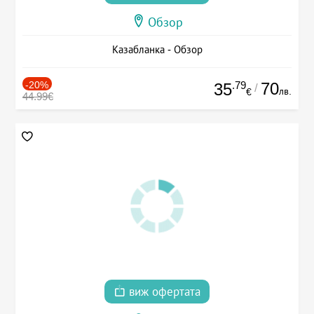
Обзор
Казабланка - Обзор
-20%
.79
70
35
/
лв.
€
44.99€
виж офертата