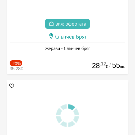
виж офертата
Слънчев Бряг
Жерави - Слънчев бряг
-20%
.12
55
28
/
лв.
€
35.28€