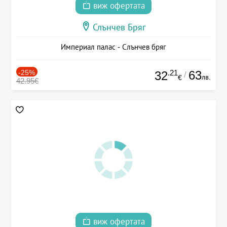
виж офертата
Слънчев Бряг
Империал палас - Слънчев бряг
-25%
.21
63
32
/
лв.
€
42.95€
виж офертата