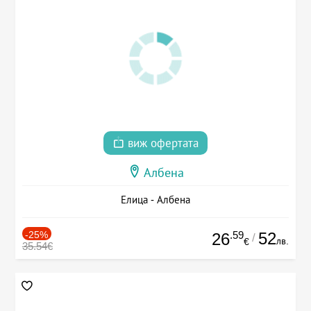
виж офертата
Албена
Елица - Албена
-25%
.59
52
26
/
лв.
€
35.54€