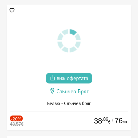
виж офертата
Слънчев Бряг
Белвю - Слънчев бряг
-20%
.86
76
38
/
лв.
€
48.57€