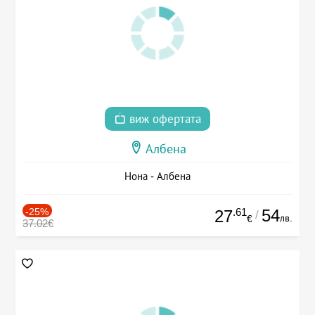
виж офертата
Албена
Нона - Албена
-25%
.61
54
27
/
лв.
€
37.02€