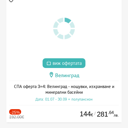
виж офертата
Велинград
СПА оферта 3=4: Велинград - нощувки, изхранване и
минерални басейни
Дата: 01.07 - 30.09 + полупансион
-25%
144
.64
281
/
€
лв.
192.00€