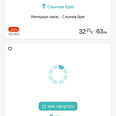
Слънчев Бряг
Империал палас - Слънчев бряг
-25%
.21
63
32
/
лв.
€
42.95€
виж офертата