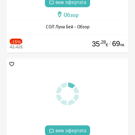
виж офертата
Обзор
СОЛ Луна Бей - Обзор
-15%
.28
69
35
/
лв.
€
41.42€
виж офертата