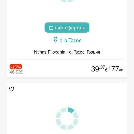
виж офертата
о-в Тасос
Ntinas Filoxenia - о. Тасос, Гърция
-15%
.37
77
39
/
лв.
€
46.53€