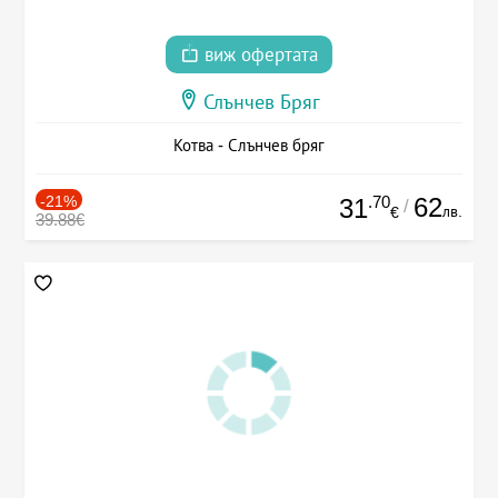
виж офертата
Слънчев Бряг
Котва - Слънчев бряг
-21%
.70
62
31
/
лв.
€
39.88€