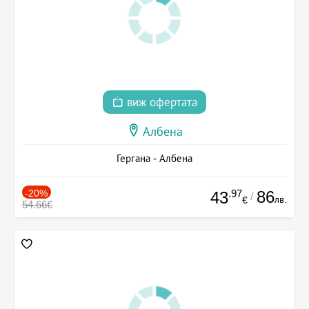
виж офертата
Албена
Гергана - Албена
-20%
.97
86
43
/
лв.
€
54.66€