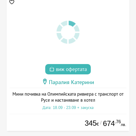
виж офертата
Паралия Катерини
Мини почивка на Олимпийската ривиера с транспорт от
Русе и настаняване в хотел
Дата: 18.09 - 23.09 + закуска
345
.76
674
/
€
лв.