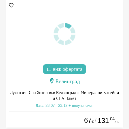
виж офертата
Велинград
Луксозен Спа Хотел във Велинград с Минерални Басейни
и СПА Пакет
Дата: 28.07 - 23.12 + полупансион
67
.04
131
/
€
лв.