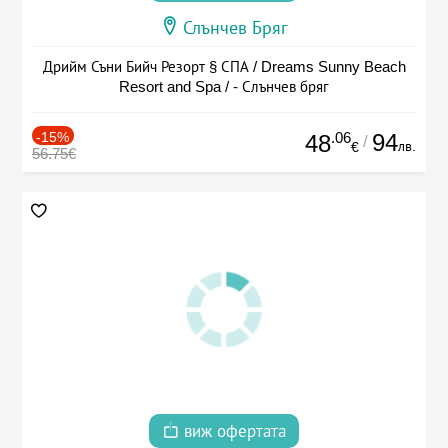
Слънчев Бряг
Дрийм Съни Бийч Резорт § СПА / Dreams Sunny Beach
Resort and Spa / - Слънчев бряг
-15%
.06
94
48
/
лв.
€
56.75€
виж офертата