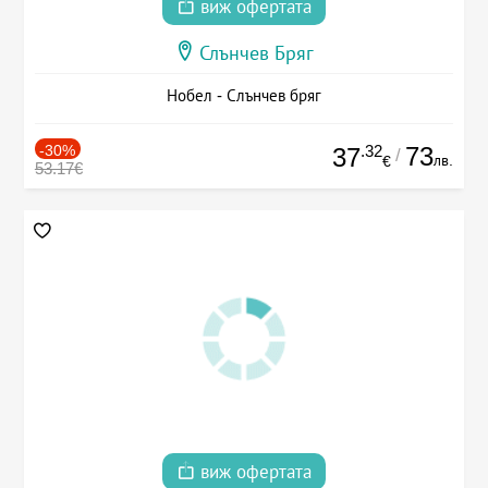
виж офертата
Слънчев Бряг
Нобел - Слънчев бряг
-30%
.32
73
37
/
лв.
€
53.17€
виж офертата