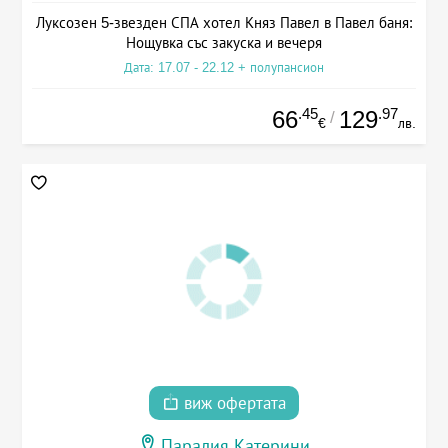
Луксозен 5-звезден СПА хотел Княз Павел в Павел баня:
Нощувка със закуска и вечеря
Дата: 17.07 - 22.12 + полупансион
.45
.97
66
129
/
€
лв.
виж офертата
Паралия Катерини