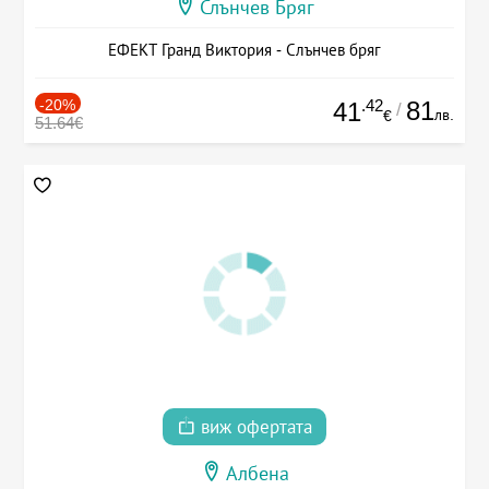
Слънчев Бряг
ЕФЕКТ Гранд Виктория - Слънчев бряг
-20%
.42
81
41
/
лв.
€
51.64€
виж офертата
Албена