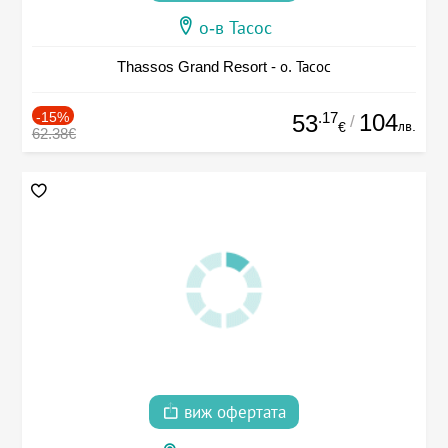
о-в Тасос
Thassos Grand Resort - о. Тасос
-15%
.17
104
53
/
лв.
€
62.38€
виж офертата