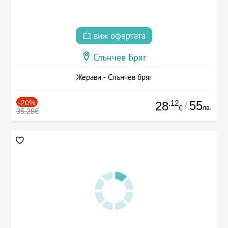
виж офертата
Слънчев Бряг
Жерави - Слънчев бряг
-20%
.12
55
28
/
лв.
€
35.28€