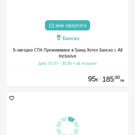
виж офертата
Банско
5-звездно СПА Преживяване в Гранд Хотел Банско с All
Inclusive
Дата: 01.07 - 30.09 + all inclusive
95
.80
185
/
€
лв.