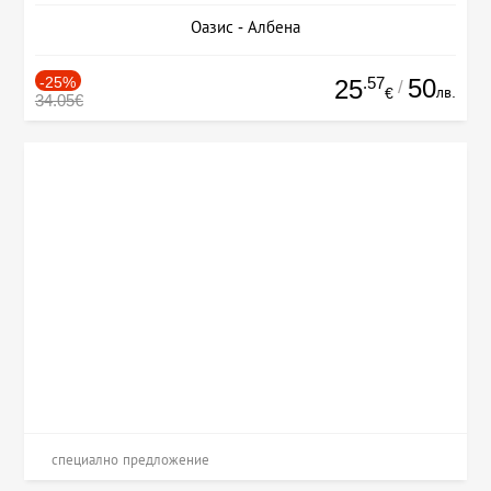
Оазис - Албена
-25%
.57
50
25
/
лв.
€
34.05€
специално предложение