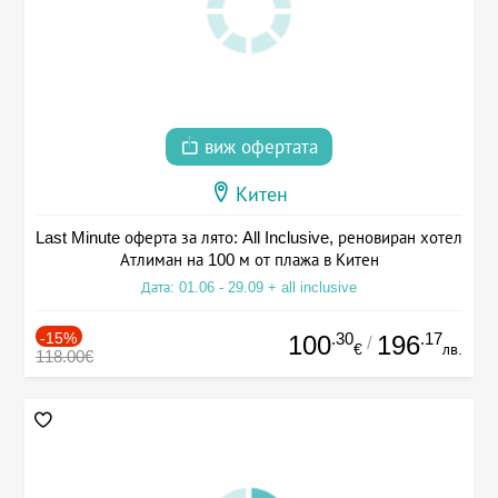
виж офертата
Китен
Last Minute оферта за лято: All Inclusive, реновиран хотел
Атлиман на 100 м от плажа в Китен
Дата: 01.06 - 29.09 + all inclusive
-15%
.30
.17
100
196
/
€
лв.
118.00€