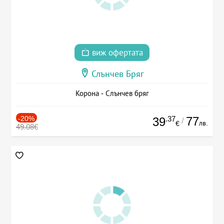
виж офертата
Слънчев Бряг
Корона - Слънчев бряг
-20%
.37
77
39
/
лв.
€
49.08€