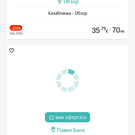
Обзор
Казабланка - Обзор
-20%
.79
70
35
/
лв.
€
44.99€
виж офертата
Павел Баня