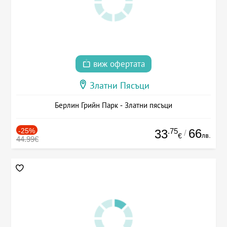
виж офертата
Златни Пясъци
Берлин Грийн Парк - Златни пясъци
-25%
.75
66
33
/
лв.
€
44.99€