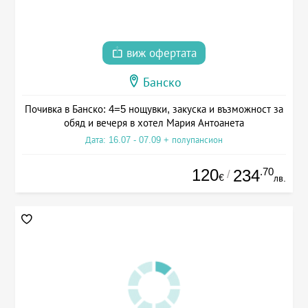
виж офертата
Банско
Почивка в Банско: 4=5 нощувки, закуска и възможност за
обяд и вечеря в хотел Мария Антоанета
Дата: 16.07 - 07.09 + полупансион
120
.70
234
/
€
лв.