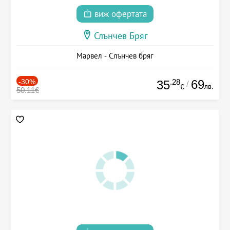
виж офертата
Слънчев Бряг
Марвел - Слънчев бряг
-30%
.28
69
35
/
лв.
€
50.11€