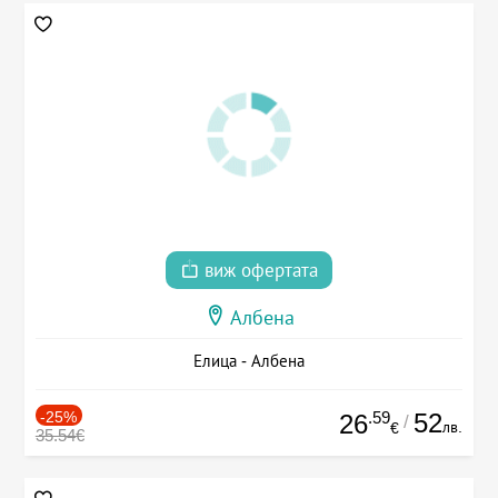
виж офертата
Албена
Елица - Албена
-25%
.59
52
26
/
лв.
€
35.54€