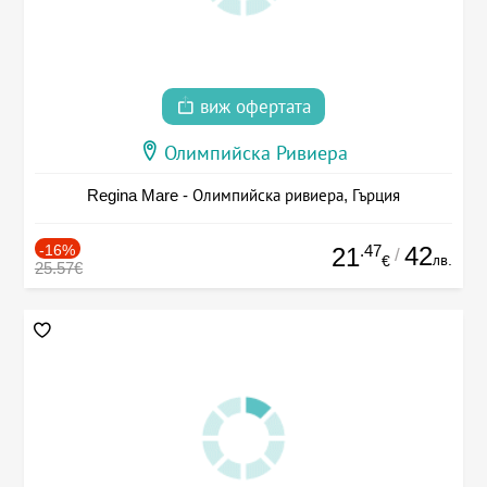
виж офертата
Олимпийска Ривиера
Regina Mare - Олимпийска ривиера, Гърция
-16%
.47
42
21
/
лв.
€
25.57€