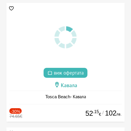
виж офертата
Кавала
Tosca Beach- Кавала
-30%
.15
102
52
/
лв.
€
74.65€