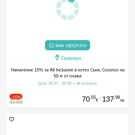
виж офертата
Созопол
Намаление 15% за All Inclusive в хотел Съни, Созопол на
50 м от плажа
Дата: 30.07 - 30.09 + all inclusive
-15%
.55
.98
70
137
/
€
лв.
83.00€