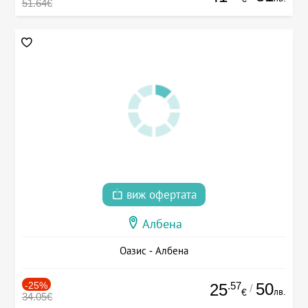
51.64€
виж офертата
Албена
Оазис - Албена
-25%
.57
50
25
/
лв.
€
34.05€