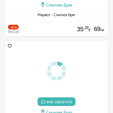
Слънчев Бряг
Марвел - Слънчев бряг
-30%
.28
69
35
/
лв.
€
50.11€
виж офертата
Слънчев Бряг