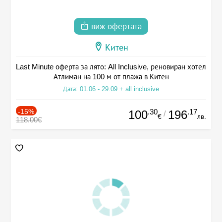
виж офертата
Китен
Last Minute оферта за лято: All Inclusive, реновиран хотел
Атлиман на 100 м от плажа в Китен
Дата: 01.06 - 29.09 + all inclusive
-15%
.30
.17
100
196
/
€
лв.
118.00€