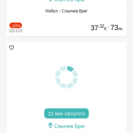
Нобел - Слънчев бряг
-30%
.32
73
37
/
лв.
€
53.17€
виж офертата
Слънчев Бряг