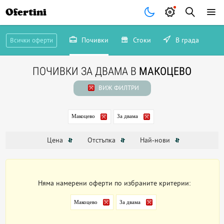
Ofertini
Почивки
Стоки
В града
Всички оферти
ПОЧИВКИ ЗА ДВАМА В
МАКОЦЕВО
ВИЖ ФИЛТРИ
Макоцево
За двама
Цена
Отстъпка
Най-нови
Няма намерени оферти по избраните критерии:
Макоцево
За двама