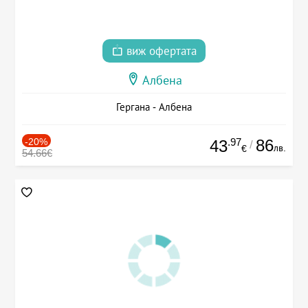
виж офертата
Албена
Гергана - Албена
-20%
.97
86
43
/
лв.
€
54.66€