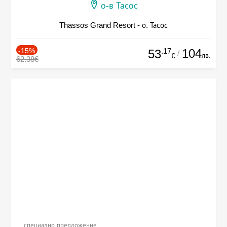
о-в Тасос
Thassos Grand Resort - о. Тасос
-15%
.17
104
53
/
лв.
€
62.38€
специално предложение