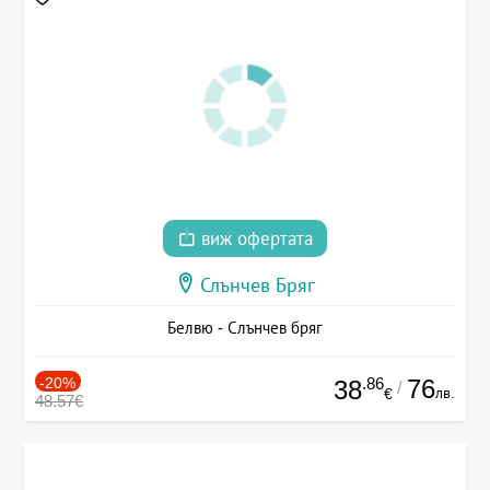
виж офертата
Слънчев Бряг
Белвю - Слънчев бряг
-20%
.86
76
38
/
лв.
€
48.57€