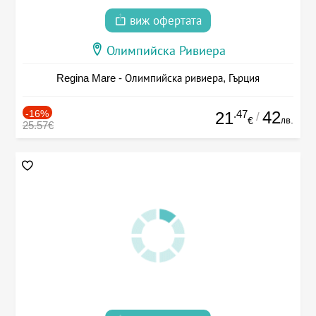
виж офертата
Олимпийска Ривиера
Regina Mare - Олимпийска ривиера, Гърция
-16%
.47
42
21
/
лв.
€
25.57€