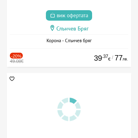
виж офертата
Слънчев Бряг
Корона - Слънчев бряг
-20%
.37
77
39
/
лв.
€
49.08€