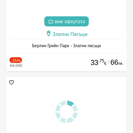
виж офертата
Златни Пясъци
Берлин Грийн Парк - Златни пясъци
-25%
.75
66
33
/
лв.
€
44.99€