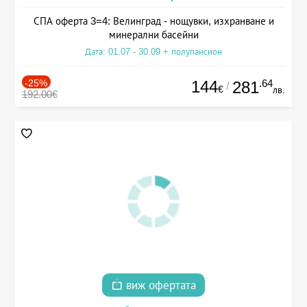
СПА оферта 3=4: Велинград - нощувки, изхранване и
минерални басейни
Дата: 01.07 - 30.09 + полупансион
-25%
144
.64
281
/
€
лв.
192.00€
виж офертата