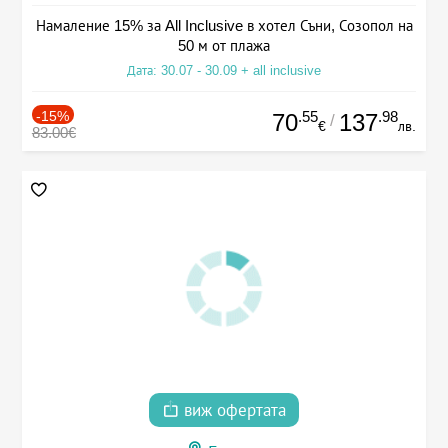
Намаление 15% за All Inclusive в хотел Съни, Созопол на
50 м от плажа
Дата: 30.07 - 30.09 + all inclusive
-15%
.55
.98
70
137
/
€
лв.
83.00€
виж офертата