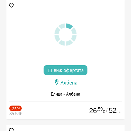
виж офертата
Албена
Елица - Албена
-25%
.59
52
26
/
лв.
€
35.54€