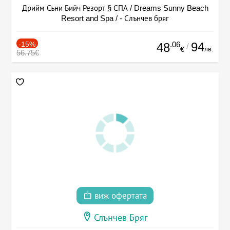
Дрийм Съни Бийч Резорт § СПА / Dreams Sunny Beach
Resort and Spa / - Слънчев бряг
-15%
.06
94
48
/
лв.
€
56.75€
виж офертата
Слънчев Бряг