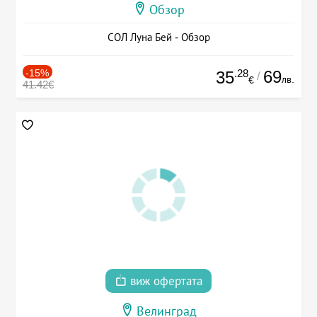
Обзор
СОЛ Луна Бей - Обзор
-15%
.28
69
35
/
лв.
€
41.42€
виж офертата
Велинград