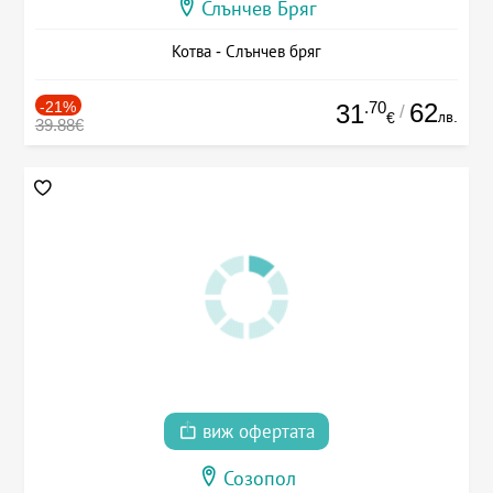
Слънчев Бряг
Котва - Слънчев бряг
-21%
.70
62
31
/
лв.
€
39.88€
виж офертата
Созопол