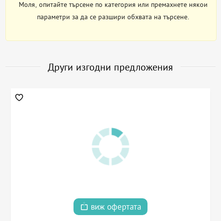
Моля, опитайте търсене по категория или премахнете някои
параметри за да се разшири обхвата на търсене.
Други изгодни предложения
виж офертата