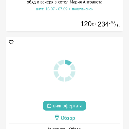
обяд и вечеря в хотел Мария Антоанета
Дата: 16.07 - 07.09 + полупансион
120
.70
234
/
€
лв.
виж офертата
Обзор