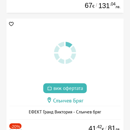
67
.04
131
/
€
лв.
виж офертата
Слънчев Бряг
ЕФЕКТ Гранд Виктория - Слънчев бряг
-20%
.42
81
41
/
лв.
€