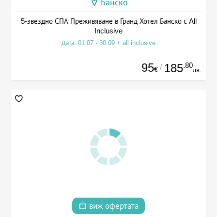
Банско
5-звездно СПА Преживяване в Гранд Хотел Банско с All
Inclusive
Дата: 01.07 - 30.09 + all inclusive
95
.80
185
/
€
лв.
виж офертата