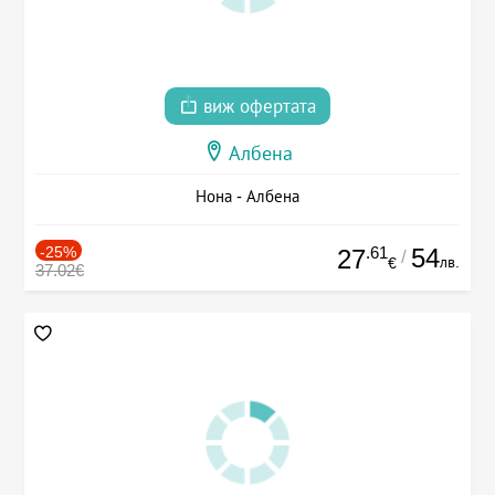
виж офертата
Албена
Нона - Албена
-25%
.61
54
27
/
лв.
€
37.02€