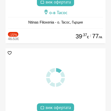
виж офертата
о-в Тасос
Ntinas Filoxenia - о. Тасос, Гърция
-15%
.37
77
39
/
лв.
€
46.53€
виж офертата