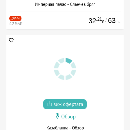
Империал палас - Слънчев бряг
-25%
.21
63
32
/
лв.
€
42.95€
виж офертата
Обзор
Казабланка - Обзор