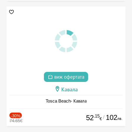
виж офертата
Кавала
Tosca Beach- Кавала
-30%
.15
102
52
/
лв.
€
74.65€