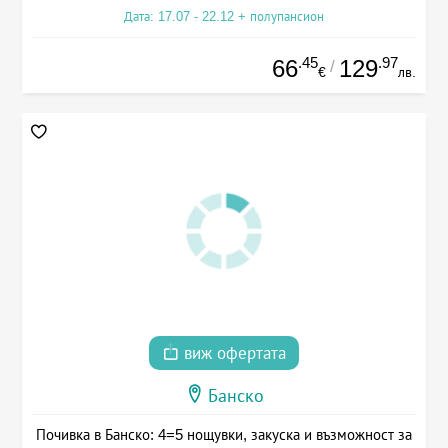
Дата: 17.07 - 22.12 + полупансион
.45
.97
66
129
/
€
лв.
виж офертата
Банско
Почивка в Банско: 4=5 нощувки, закуска и възможност за