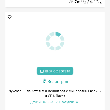
345
674
/
€
лв.
виж офертата
Велинград
Луксозен Спа Хотел във Велинград с Минерални Басейни
и СПА Пакет
Дата: 28.07 - 23.12 + полупансион