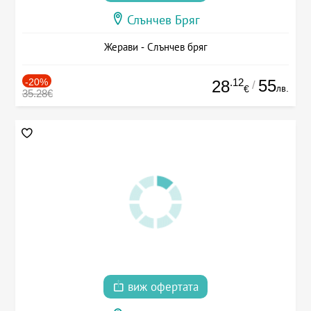
Слънчев Бряг
Жерави - Слънчев бряг
-20%
.12
55
28
/
лв.
€
35.28€
виж офертата