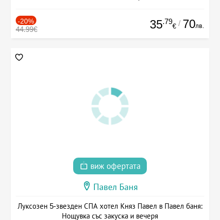
-20%
.79
70
35
/
лв.
€
44.99€
виж офертата
Павел Баня
Луксозен 5-звезден СПА хотел Княз Павел в Павел баня:
Нощувка със закуска и вечеря