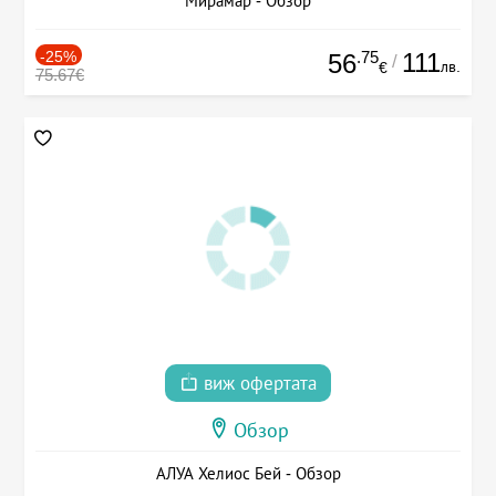
Мирамар - Обзор
-25%
.75
111
56
/
лв.
€
75.67€
виж офертата
Обзор
АЛУА Хелиос Бей - Обзор