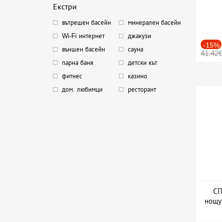
Екстри
вътрешен басейн
минерален басейн
Wi-Fi интернет
джакузи
-15%
външен басейн
сауна
41.42
парна баня
детски кът
фитнес
казино
дом. любимци
ресторант
СП
нощу
Дат