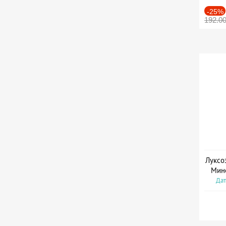
-25%
192.0
Луксо
Мин
Дат