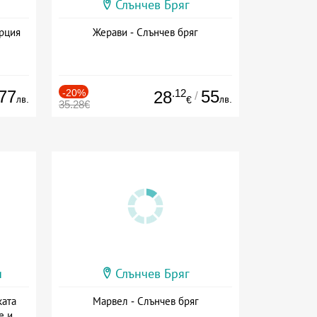
Слънчев Бряг
ърция
Жерави - Слънчев бряг
77
-20%
.12
55
28
/
лв.
лв.
€
35.28€
и
Слънчев Бряг
ката
Марвел - Слънчев бряг
е и