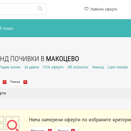
Любими оферти
В града
НД ПОЧИВКИ В
МАКОЦЕВО
Първа линия
За двама
СПА оферти
All inclusive
Уикенд
Last minute
Уикенд
рти
Няма намерени оферти по избраните критери
Макоцево
Уикенд