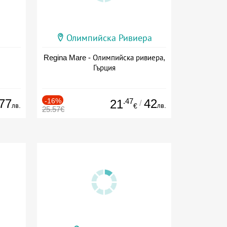
Олимпийска Ривиера
Regina Mare - Олимпийска ривиера,
Гърция
77
-16%
.47
42
21
/
лв.
лв.
€
25.57€