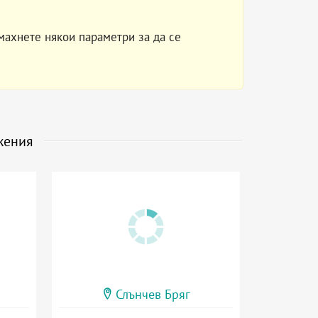
махнете някои параметри за да се
жения
Слънчев Бряг