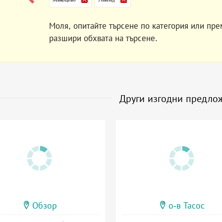
Моля, опитайте търсене по категория или пре
разшири обхвата на търсене.
Други изгодни предло
Обзор
о-в Тасос