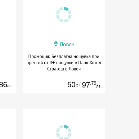
Ловеч
Промоция: Безплатна нощувка при
престой от 3+ нощувки в Парк Хотел
Стратеш в Ловеч
Дата: 14.05 - 01.10 + полупансион
86
50
.79
97
/
лв.
€
лв.