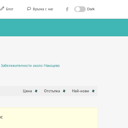
Блог
Връзка с нас
Dark
Забележителности около Макоцево
Цена
Отстъпка
Най-нови
и: