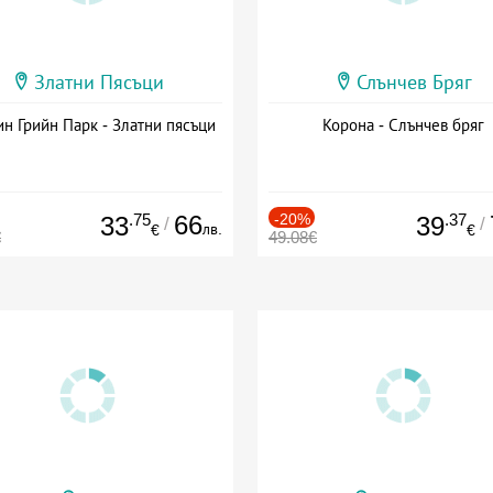
Златни Пясъци
Слънчев Бряг
н Грийн Парк - Златни пясъци
Корона - Слънчев бряг
.75
66
-20%
.37
33
39
/
/
лв.
€
€
€
49.08€