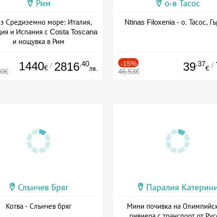
Рим
о-в Тасос
з Средиземно море: Италия,
Ntinas Filoxenia - о. Тасос, Г
ия и Испания с Costa Toscana
и нощувка в Рим
+ пълен пансион
1440
.40
-15%
.37
2816
39
/
/
€
лв.
€
00€
46.53€
Слънчев Бряг
Паралия Катерин
Котва - Слънчев бряг
Мини почивка на Олимпийс
ривиера с транспорт от Рус