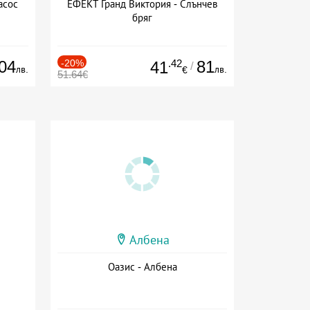
асос
ЕФЕКТ Гранд Виктория - Слънчев
бряг
04
-20%
.42
81
41
/
лв.
лв.
€
51.64€
Албена
Оазис - Албена