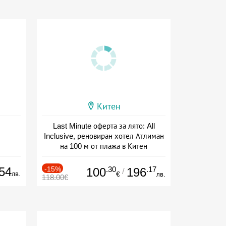
Китен
Last Minute оферта за лято: All
Inclusive, реновиран хотел Атлиман
на 100 м от плажа в Китен
Дата: 01.06 - 29.09 + all inclusive
54
-15%
.30
.17
100
196
/
лв.
€
лв.
118.00€