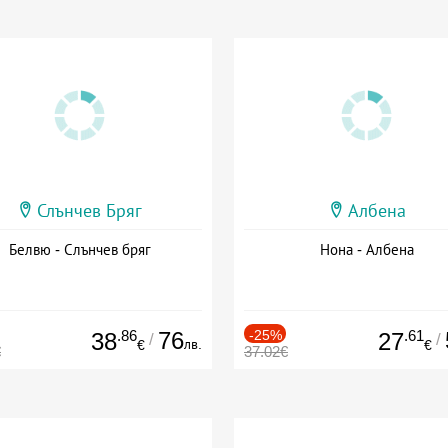
Слънчев Бряг
Албена
Белвю - Слънчев бряг
Нона - Албена
.86
76
-25%
.61
38
27
/
/
лв.
€
€
€
37.02€