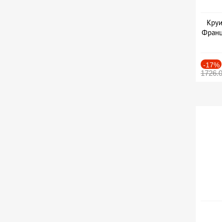
Круи
Франц
-17%
1726.