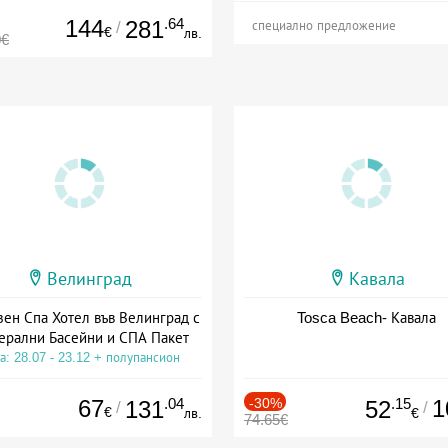
144
.64
281
/
специално предложение
€
лв.
0€
Велинград
Кавала
зен Спа Хотел във Велинград с
Tosca Beach- Кавала
ерални Басейни и СПА Пакет
а: 28.07 - 23.12 + полупансион
67
.04
-30%
.15
1
131
52
/
/
€
лв.
€
74.65€