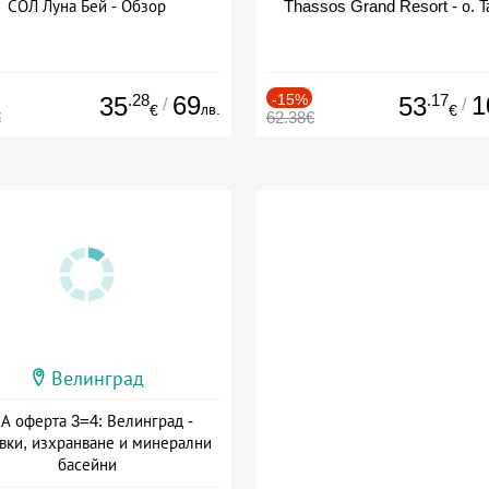
СОЛ Луна Бей - Обзор
Thassos Grand Resort - о. Т
.28
69
-15%
.17
1
35
53
/
/
лв.
€
€
€
62.38€
Велинград
А оферта 3=4: Велинград -
вки, изхранване и минерални
басейни
а: 01.07 - 30.09 + полупансион