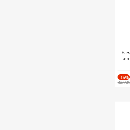
Нама
хот
Дат
-15%
83.00