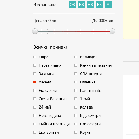
Изхранване
OB
BB
HB
FB
AI
Цена от 0 лв
До 300+ лв
Всички почивки
Море
Великден
Първа линия
Ранни записвания
За двама
СПА оферти
Уикенд
Планина
Екскурзии
Last minute
Свети Валентин
1 май
24 май
Коледа
Нова година
8 декември
Майски празници
Ски оферти
Екотуризъм
Круиз