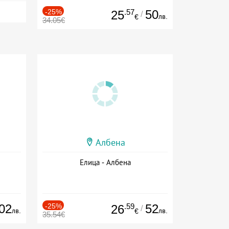
-25%
.57
50
25
/
лв.
€
34.05€
Албена
Елица - Албена
02
-25%
.59
52
26
/
лв.
лв.
€
35.54€