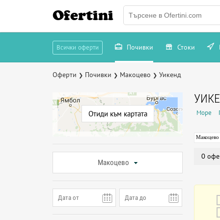
Ofertini
Почивки
Стоки
Всички оферти
Оферти
Почивки
Макоцево
Уикенд
❯
❯
❯
УИКЕ
Море
Отиди към картата
Макоцево
0 офе
Макоцево