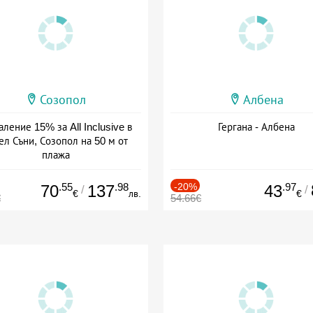
Созопол
Албена
ление 15% за All Inclusive в
Гергана - Албена
ел Съни, Созопол на 50 м от
плажа
а: 30.07 - 30.09 + all inclusive
.55
.98
-20%
.97
70
137
43
/
/
€
лв.
€
€
54.66€