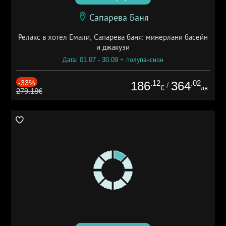
Сапарева Баня
Релакс в хотел Емали, Сапарева баня: минерлани басейн
и джакузи
Дата: 01.07 - 30.09 + полупансион
-33%
.12
.02
186
364
/
€
лв.
279.18€