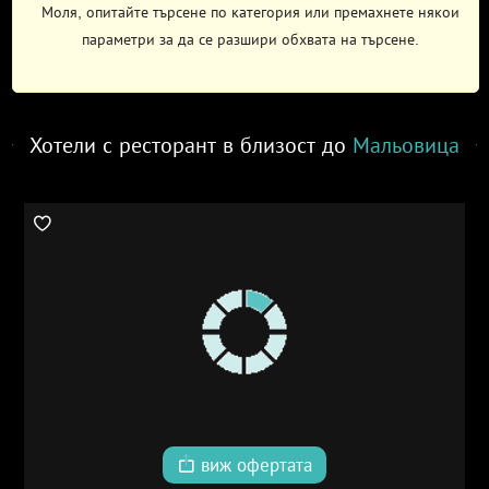
Моля, опитайте търсене по категория или премахнете някои
параметри за да се разшири обхвата на търсене.
Хотели с ресторант в близост до
Мальовица
виж офертата