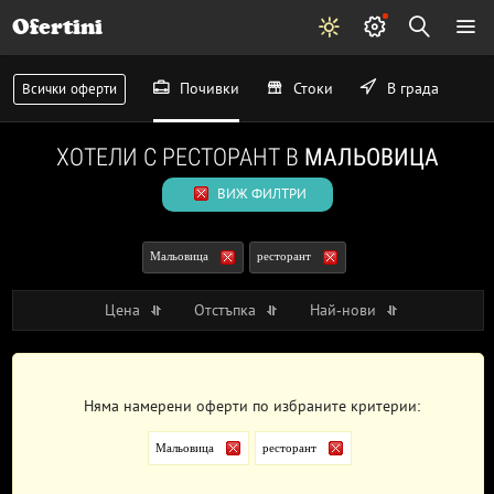
Ofertini
Почивки
Стоки
В града
Всички оферти
ХОТЕЛИ С РЕСТОРАНТ В
МАЛЬОВИЦА
ВИЖ ФИЛТРИ
Мальовица
ресторант
Цена
Отстъпка
Най-нови
Няма намерени оферти по избраните критерии:
Мальовица
ресторант