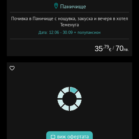
Паничище
Почивка в Паничище с нощувка, закуска и вечеря в хотел
Теменуга
Дата: 12.06 - 30.09 + полупансион
.79
70
35
/
лв.
€
виж офертата