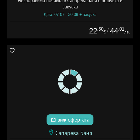
Незабравима почивка в Сапарева баня с нощувка и
закуска
Дата: 07.07 - 30.09 + закуска
.50
.01
22
44
/
€
лв.
виж офертата
Сапарева Баня