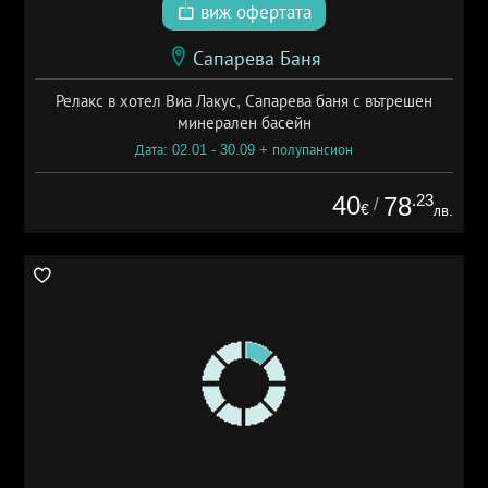
виж офертата
Сапарева Баня
Релакс в хотел Виа Лакус, Сапарева баня с вътрешен
минерален басейн
Дата: 02.01 - 30.09 + полупансион
40
.23
78
/
€
лв.