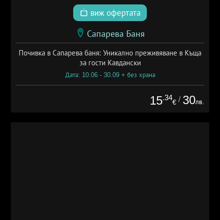
виж офертата
Сапарева Баня
Почивка в Сапарева баня: Уникално преживяване в Къща
за гости Кавдански
Дата: 10.06 - 30.09 + без храна
.34
30
15
/
лв.
€