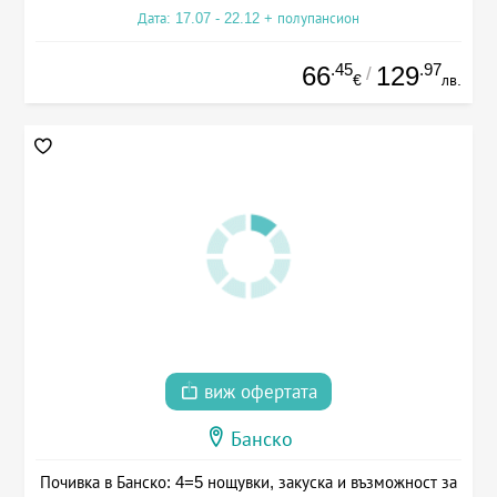
Дата: 17.07 - 22.12 + полупансион
.45
.97
66
129
/
€
лв.
виж офертата
Банско
Почивка в Банско: 4=5 нощувки, закуска и възможност за