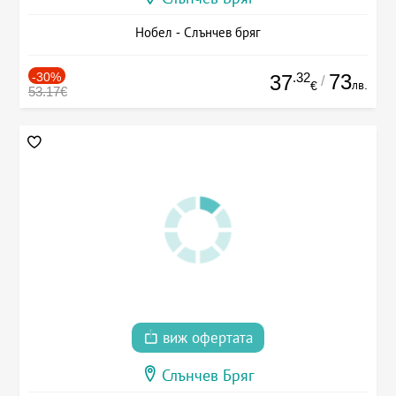
Нобел - Слънчев бряг
-30%
.32
73
37
/
лв.
€
53.17€
виж офертата
Слънчев Бряг