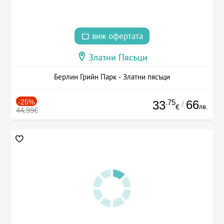
виж офертата
Златни Пясъци
Берлин Грийн Парк - Златни пясъци
-25%
.75
66
33
/
лв.
€
44.99€