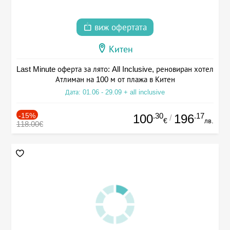
виж офертата
Китен
Last Minute оферта за лято: All Inclusive, реновиран хотел
Атлиман на 100 м от плажа в Китен
Дата: 01.06 - 29.09 + all inclusive
-15%
.30
.17
100
196
/
€
лв.
118.00€