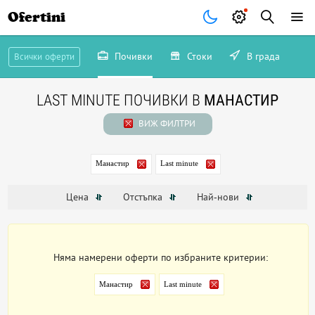
Ofertini
Почивки
Стоки
В града
Всички оферти
LAST MINUTE ПОЧИВКИ В
МАНАСТИР
ВИЖ ФИЛТРИ
Манастир
Last minute
Цена
Отстъпка
Най-нови
Няма намерени оферти по избраните критерии:
Манастир
Last minute