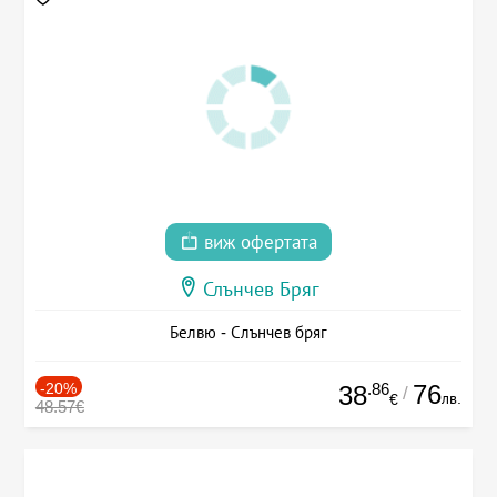
виж офертата
Слънчев Бряг
Белвю - Слънчев бряг
-20%
.86
76
38
/
лв.
€
48.57€