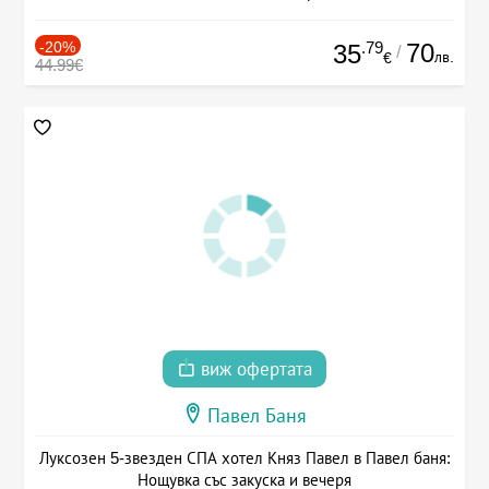
-20%
.79
70
35
/
лв.
€
44.99€
виж офертата
Павел Баня
Луксозен 5-звезден СПА хотел Княз Павел в Павел баня:
Нощувка със закуска и вечеря