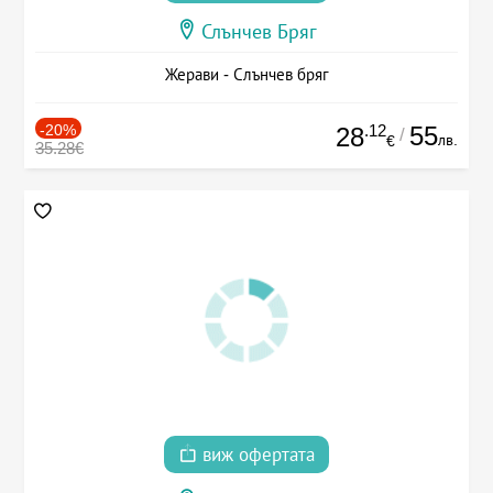
Слънчев Бряг
Жерави - Слънчев бряг
-20%
.12
55
28
/
лв.
€
35.28€
виж офертата