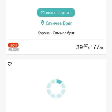
виж офертата
Слънчев Бряг
Корона - Слънчев бряг
-20%
.37
77
39
/
лв.
€
49.08€