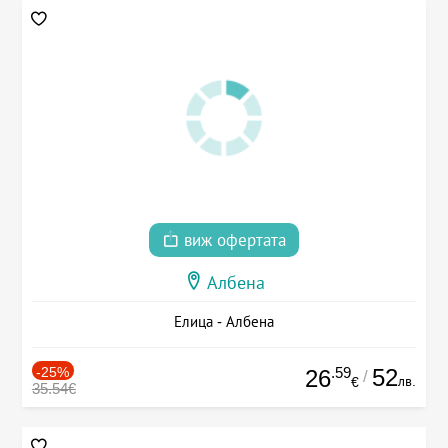
виж офертата
Албена
Елица - Албена
-25%
.59
52
26
/
лв.
€
35.54€