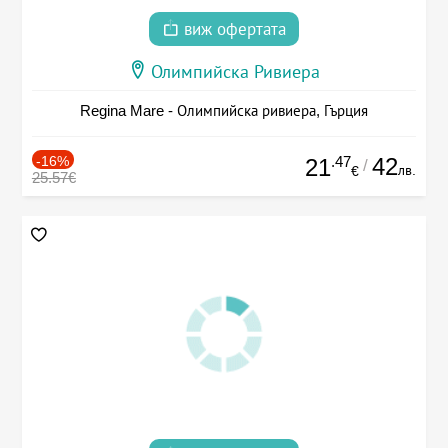
виж офертата
Олимпийска Ривиера
Regina Mare - Олимпийска ривиера, Гърция
-16%
.47
42
21
/
лв.
€
25.57€