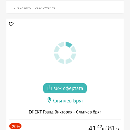
специално предложение
виж офертата
Слънчев Бряг
ЕФЕКТ Гранд Виктория - Слънчев бряг
-20%
.42
81
41
/
лв.
€