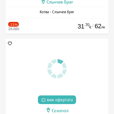
Слънчев Бряг
Котва - Слънчев бряг
-21%
.70
62
31
/
лв.
€
39.88€
виж офертата
Созопол