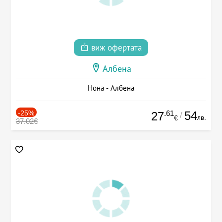
виж офертата
Албена
Нона - Албена
-25%
.61
54
27
/
лв.
€
37.02€