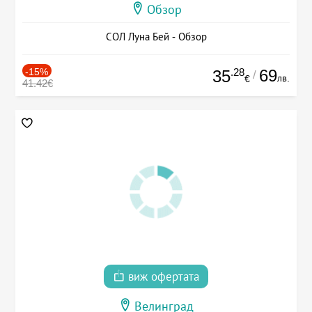
Обзор
СОЛ Луна Бей - Обзор
-15%
.28
69
35
/
лв.
€
41.42€
виж офертата
Велинград