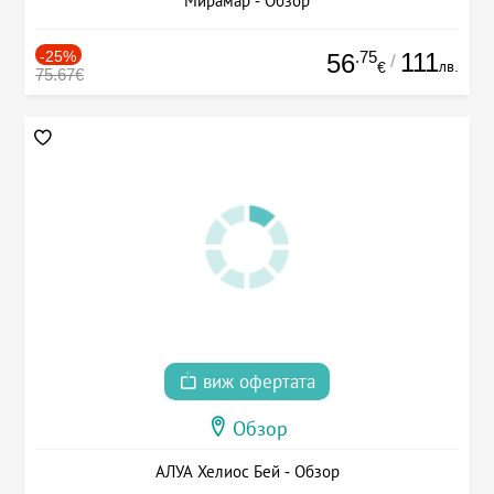
Мирамар - Обзор
-25%
.75
111
56
/
лв.
€
75.67€
виж офертата
Обзор
АЛУА Хелиос Бей - Обзор