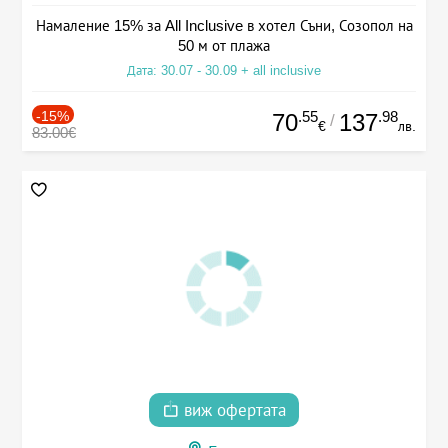
Намаление 15% за All Inclusive в хотел Съни, Созопол на
50 м от плажа
Дата: 30.07 - 30.09 + all inclusive
-15%
.55
.98
70
137
/
€
лв.
83.00€
виж офертата