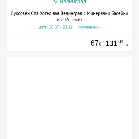
Велинград
Луксозен Спа Хотел във Велинград с Минерални Басейни
и СПА Пакет
Дата: 28.07 - 23.12 + полупансион
67
.04
131
/
€
лв.