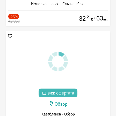
Империал палас - Слънчев бряг
-25%
.21
63
32
/
лв.
€
42.95€
виж офертата
Обзор
Казабланка - Обзор