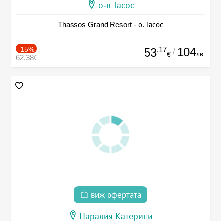
о-в Тасос
Thassos Grand Resort - о. Тасос
-15%
.17
104
53
/
лв.
€
62.38€
виж офертата
Паралия Катерини