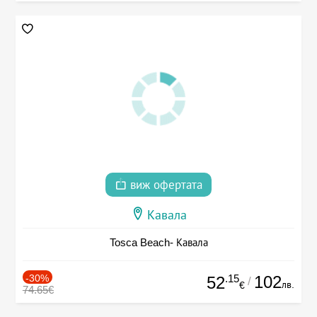
виж офертата
Кавала
Tosca Beach- Кавала
-30%
.15
102
52
/
лв.
€
74.65€