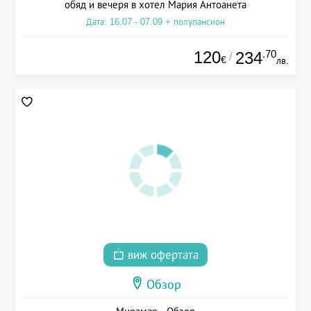
обяд и вечеря в хотел Мария Антоанета
Дата: 16.07 - 07.09 + полупансион
120
.70
234
/
€
лв.
виж офертата
Обзор