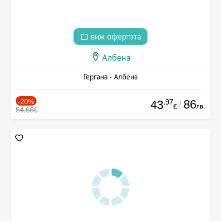
виж офертата
Албена
Гергана - Албена
-20%
.97
86
43
/
лв.
€
54.66€