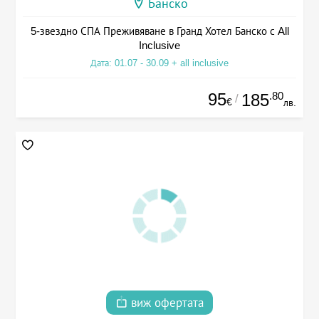
Банско
5-звездно СПА Преживяване в Гранд Хотел Банско с All
Inclusive
Дата: 01.07 - 30.09 + all inclusive
95
.80
185
/
€
лв.
виж офертата