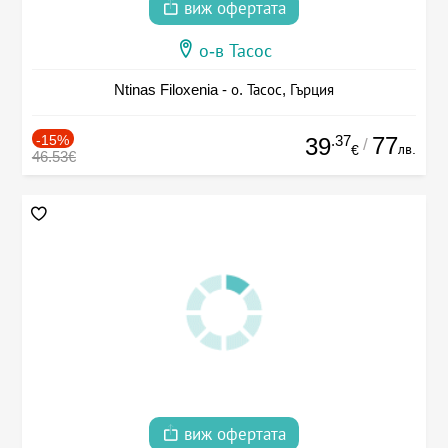
виж офертата
о-в Тасос
Ntinas Filoxenia - о. Тасос, Гърция
-15%
.37
77
39
/
лв.
€
46.53€
виж офертата