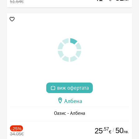
51.64€
виж офертата
Албена
Оазис - Албена
-25%
.57
50
25
/
лв.
€
34.05€