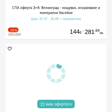
СПА оферта 3=4: Велинград - нощувки, изхранване и
минерални басейни
Дата: 01.07 - 30.09 + полупансион
-25%
144
.64
281
/
€
лв.
192.00€
виж офертата