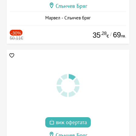
Слънчев Бряг
Марвел - Слънчев бряг
-30%
.28
69
35
/
лв.
€
50.11€
виж офертата
Слънчев Бряг