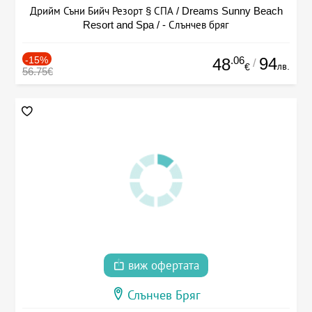
Дрийм Съни Бийч Резорт § СПА / Dreams Sunny Beach
Resort and Spa / - Слънчев бряг
-15%
.06
94
48
/
лв.
€
56.75€
виж офертата
Слънчев Бряг