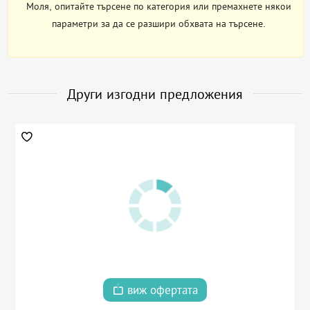
Моля, опитайте търсене по категория или премахнете някои
параметри за да се разшири обхвата на търсене.
Други изгодни предложения
виж офертата