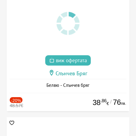
виж офертата
Слънчев Бряг
Белвю - Слънчев бряг
-20%
.86
76
38
/
лв.
€
48.57€