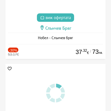
виж офертата
Слънчев Бряг
Нобел - Слънчев бряг
-30%
.32
73
37
/
лв.
€
53.17€