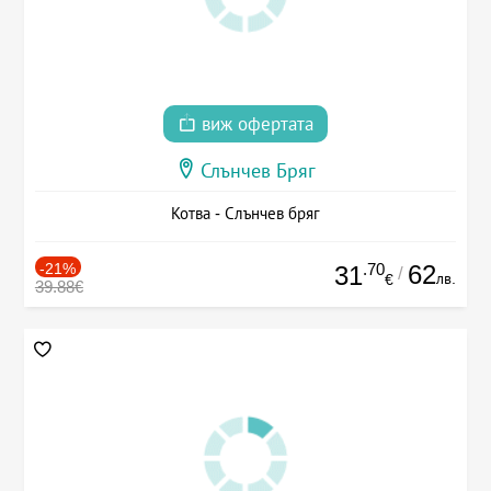
виж офертата
Слънчев Бряг
Котва - Слънчев бряг
-21%
.70
62
31
/
лв.
€
39.88€