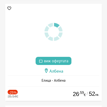
виж офертата
Албена
Елица - Албена
-25%
.59
52
26
/
лв.
€
35.54€