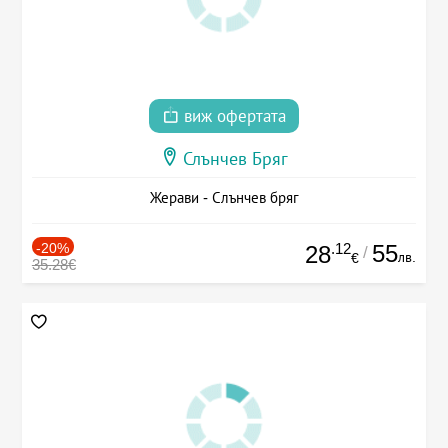
виж офертата
Слънчев Бряг
Жерави - Слънчев бряг
-20%
.12
55
28
/
лв.
€
35.28€