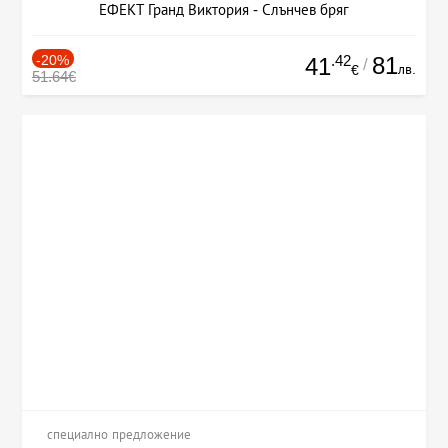
ЕФЕКТ Гранд Виктория - Слънчев бряг
-20%
.42
81
41
/
лв.
€
51.64€
специално предложение