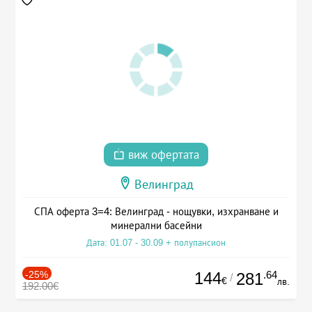
виж офертата
Велинград
СПА оферта 3=4: Велинград - нощувки, изхранване и
минерални басейни
Дата: 01.07 - 30.09 + полупансион
-25%
144
.64
281
/
€
лв.
192.00€