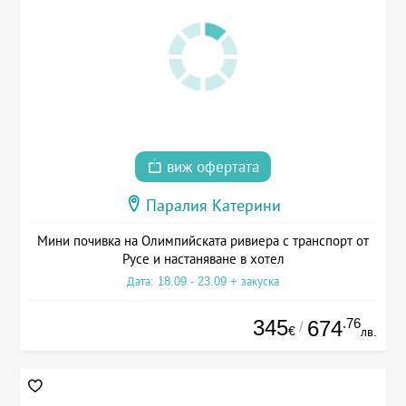
виж офертата
Паралия Катерини
Мини почивка на Олимпийската ривиера с транспорт от
Русе и настаняване в хотел
Дата: 18.09 - 23.09 + закуска
345
.76
674
/
€
лв.