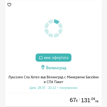
виж офертата
Велинград
Луксозен Спа Хотел във Велинград с Минерални Басейни
и СПА Пакет
Дата: 28.07 - 23.12 + полупансион
67
.04
131
/
€
лв.