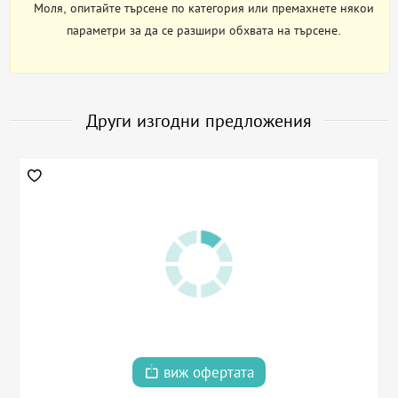
Моля, опитайте търсене по категория или премахнете някои
параметри за да се разшири обхвата на търсене.
Други изгодни предложения
виж офертата