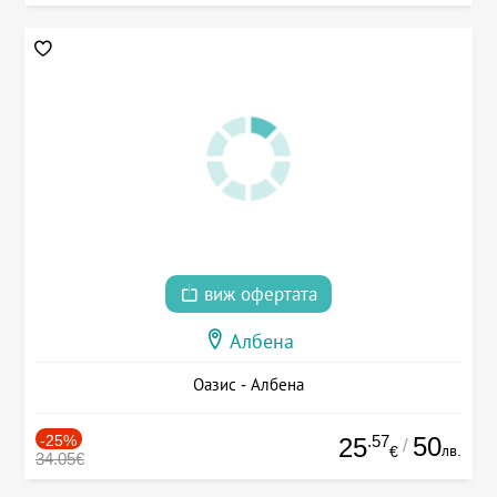
виж офертата
Албена
Оазис - Албена
-25%
.57
50
25
/
лв.
€
34.05€