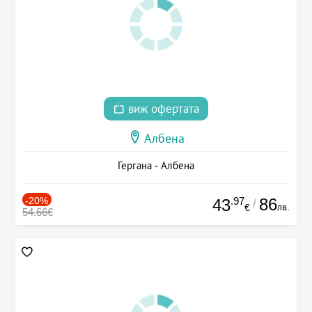
виж офертата
Албена
Гергана - Албена
-20%
.97
86
43
/
лв.
€
54.66€