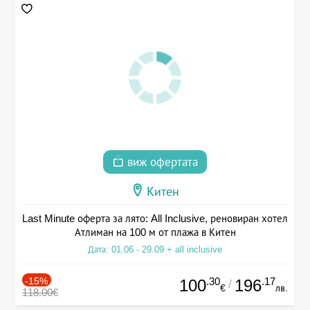
виж офертата
Китен
Last Minute оферта за лято: All Inclusive, реновиран хотел
Атлиман на 100 м от плажа в Китен
Дата: 01.06 - 29.09 + all inclusive
-15%
.30
.17
100
196
/
€
лв.
118.00€