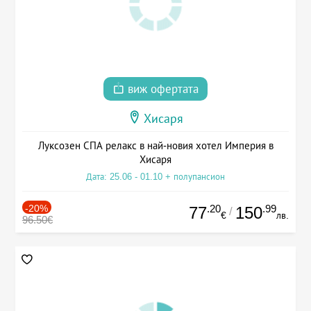
виж офертата
Хисаря
Луксозен СПА релакс в най-новия хотел Империя в
Хисаря
Дата: 25.06 - 01.10 + полупансион
-20%
.20
.99
77
150
/
€
лв.
96.50€