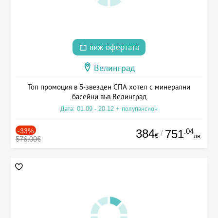
виж офертата
Велинград
Топ промоция в 5-звезден СПА хотел с минерални
басейни във Велинград
Дата: 01.09 - 20.12 + полупансион
-33%
384
.04
751
/
€
лв.
576.00€