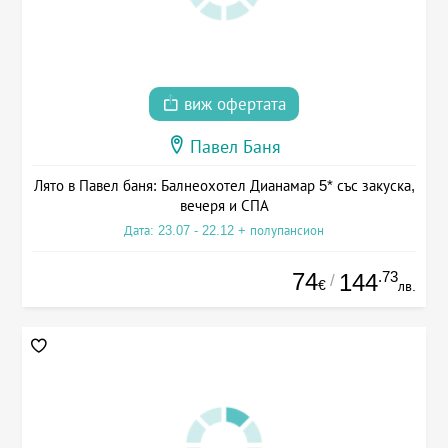
виж офертата
Павел Баня
Лято в Павел баня: Балнеохотел Дианамар 5* със закуска,
вечеря и СПА
Дата: 23.07 - 22.12 + полупансион
74
.73
144
/
€
лв.