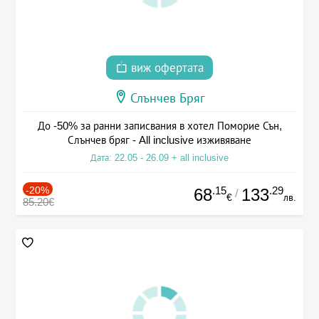
виж офертата
Слънчев Бряг
До -50% за ранни записвания в хотел Поморие Сън,
Слънчев бряг - All inclusive изживяване
Дата: 22.05 - 26.09 + all inclusive
-20%
.15
.29
68
133
/
€
лв.
85.20€