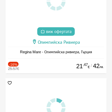
виж офертата
Олимпийска Ривиера
Regina Mare - Олимпийска ривиера, Гърция
-16%
.47
42
21
/
лв.
€
25.57€