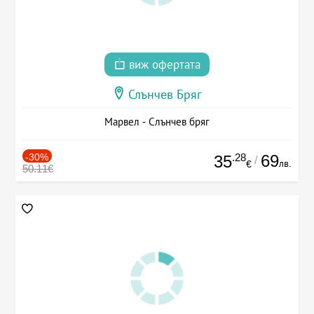
виж офертата
Слънчев Бряг
Марвел - Слънчев бряг
-30%
.28
69
35
/
лв.
€
50.11€