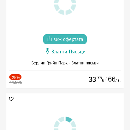
виж офертата
Златни Пясъци
Берлин Грийн Парк - Златни пясъци
-25%
.75
66
33
/
лв.
€
44.99€