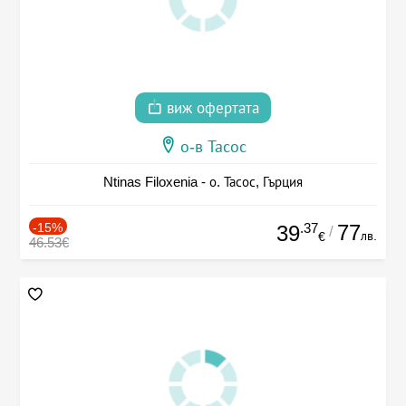
виж офертата
о-в Тасос
Ntinas Filoxenia - о. Тасос, Гърция
-15%
.37
77
39
/
лв.
€
46.53€