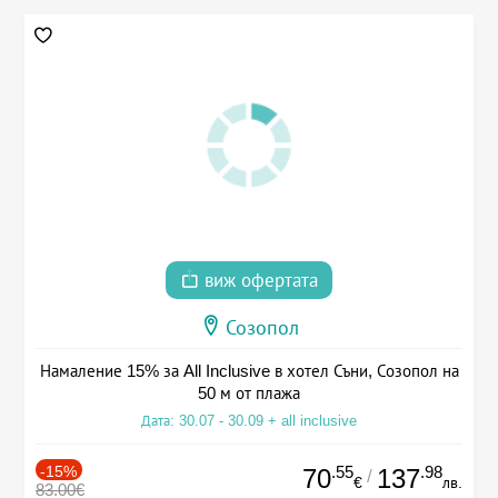
виж офертата
Созопол
Намаление 15% за All Inclusive в хотел Съни, Созопол на
50 м от плажа
Дата: 30.07 - 30.09 + all inclusive
-15%
.55
.98
70
137
/
€
лв.
83.00€