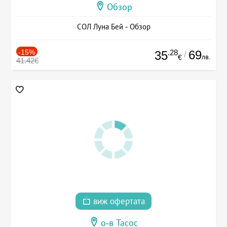
Обзор
СОЛ Луна Бей - Обзор
-15%
.28
69
35
/
лв.
€
41.42€
виж офертата
о-в Тасос