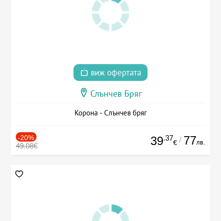
виж офертата
Слънчев Бряг
Корона - Слънчев бряг
-20%
.37
77
39
/
лв.
€
49.08€