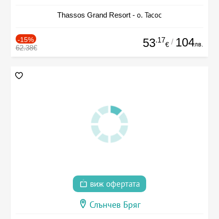
Thassos Grand Resort - о. Тасос
-15%
.17
104
53
/
лв.
€
62.38€
виж офертата
Слънчев Бряг