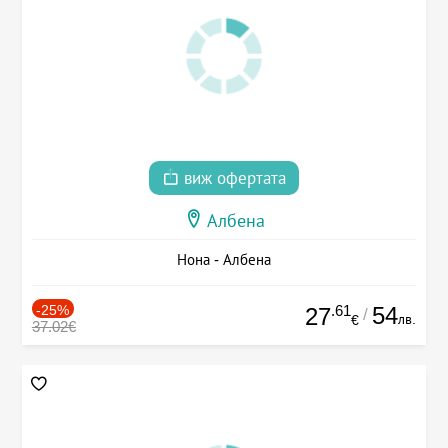
виж офертата
Албена
Нона - Албена
-25%
.61
54
27
/
лв.
€
37.02€