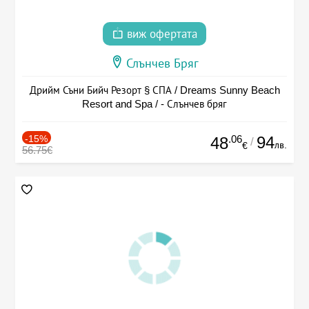
виж офертата
Слънчев Бряг
Дрийм Съни Бийч Резорт § СПА / Dreams Sunny Beach
Resort and Spa / - Слънчев бряг
-15%
.06
94
48
/
лв.
€
56.75€