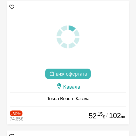
виж офертата
Кавала
Tosca Beach- Кавала
-30%
.15
102
52
/
лв.
€
74.65€