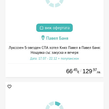
виж офертата
Павел Баня
Луксозен 5-звезден СПА хотел Княз Павел в Павел баня:
Нощувка със закуска и вечеря
Дата: 17.07 - 22.12 + полупансион
.45
.97
66
129
/
€
лв.