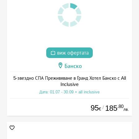
виж офертата
Банско
5-звездно СПА Преживяване в Гранд Хотел Банско с All
Inclusive
Дата: 01.07 - 30.09 + all inclusive
95
.80
185
/
€
лв.