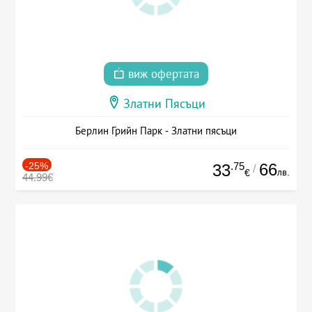
виж офертата
Златни Пясъци
Берлин Грийн Парк - Златни пясъци
-25%
.75
66
33
/
лв.
€
44.99€