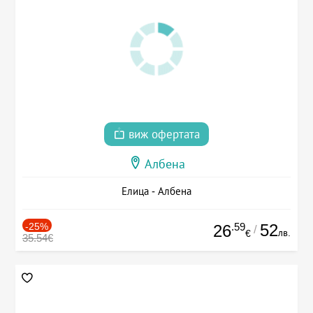
виж офертата
Албена
Елица - Албена
-25%
.59
52
26
/
лв.
€
35.54€