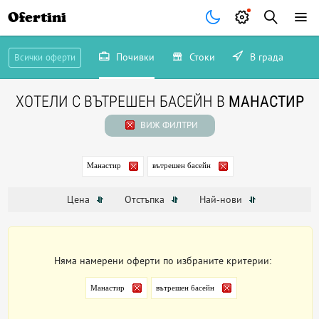
Ofertini
Почивки
Стоки
В града
Всички оферти
ХОТЕЛИ С ВЪТРЕШЕН БАСЕЙН В
МАНАСТИР
ВИЖ ФИЛТРИ
Манастир
вътрешен басейн
Цена
Отстъпка
Най-нови
Няма намерени оферти по избраните критерии:
Манастир
вътрешен басейн