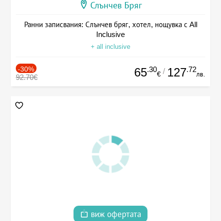
Слънчев Бряг
Ранни записвания: Слънчев бряг, хотел, нощувка с All
Inclusive
+ all inclusive
-30%
.30
.72
65
127
/
€
лв.
92.70€
виж офертата