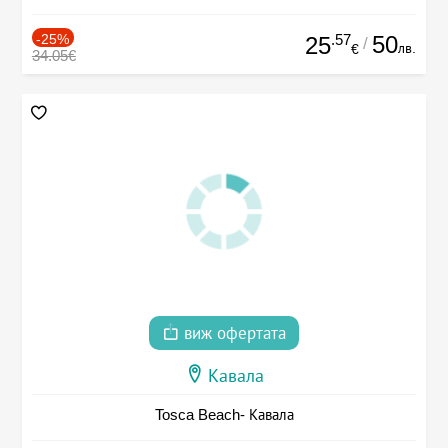
-25%
.57
50
25
/
лв.
€
34.05€
виж офертата
Кавала
Tosca Beach- Кавала