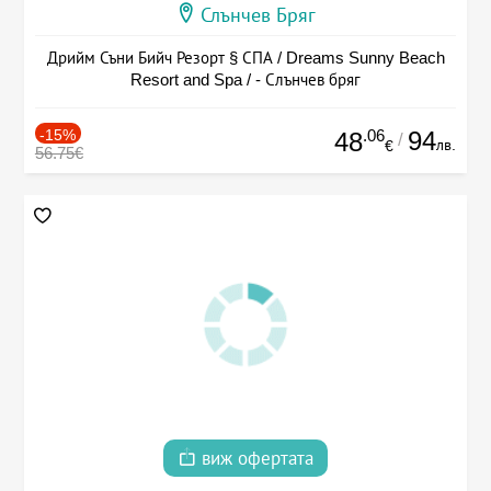
Слънчев Бряг
Дрийм Съни Бийч Резорт § СПА / Dreams Sunny Beach
Resort and Spa / - Слънчев бряг
-15%
.06
94
48
/
лв.
€
56.75€
виж офертата