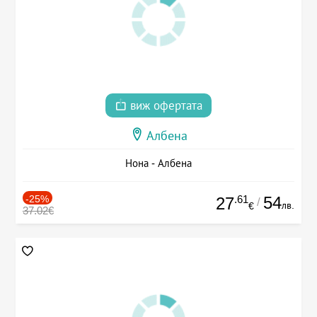
виж офертата
Албена
Нона - Албена
-25%
.61
54
27
/
лв.
€
37.02€