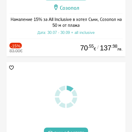
Созопол
Намаление 15% за All Inclusive в хотел Съни, Созопол на
50 м от плажа
Дата: 30.07 - 30.09 + all inclusive
-15%
.55
.98
70
137
/
€
лв.
83.00€