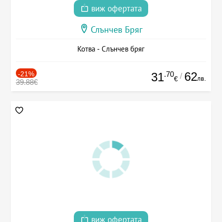
виж офертата
Слънчев Бряг
Котва - Слънчев бряг
-21%
.70
62
31
/
лв.
€
39.88€
виж офертата