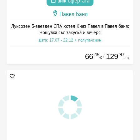
виж офертата
Павел Баня
Луксозен 5-звезден СПА хотел Княз Павел в Павел баня:
Нощувка със закуска и вечеря
Дата: 17.07 - 22.12 + полупансион
.45
.97
66
129
/
€
лв.