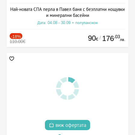
Най-новата СПА перла в Павел баня с безплатни нощувки
и минерални басейни
Дата: 04.08 - 30.09 + полупансион
-18%
90
.03
176
/
€
лв.
110.00€
виж офертата