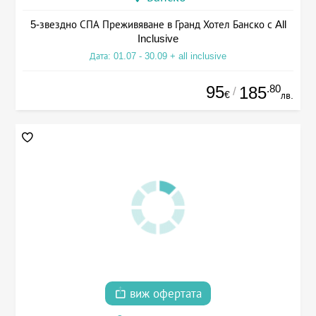
5-звездно СПА Преживяване в Гранд Хотел Банско с All
Inclusive
Дата: 01.07 - 30.09 + all inclusive
95
.80
185
/
€
лв.
виж офертата