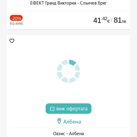
ЕФЕКТ Гранд Виктория - Слънчев бряг
-20%
.42
81
41
/
лв.
€
51.64€
виж офертата
Албена
Оазис - Албена