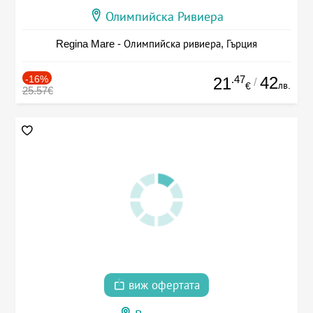
Олимпийска Ривиера
Regina Mare - Олимпийска ривиера, Гърция
-16%
.47
42
21
/
лв.
€
25.57€
виж офертата