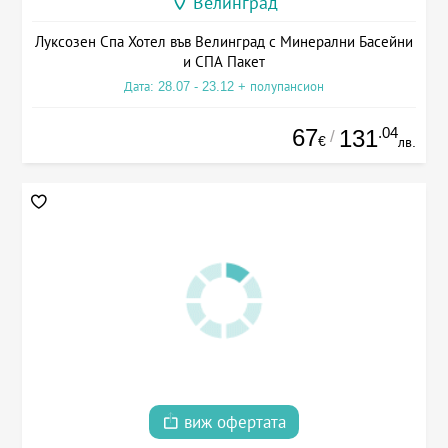
Велинград
Луксозен Спа Хотел във Велинград с Минерални Басейни
и СПА Пакет
Дата: 28.07 - 23.12 + полупансион
67
.04
131
/
€
лв.
виж офертата