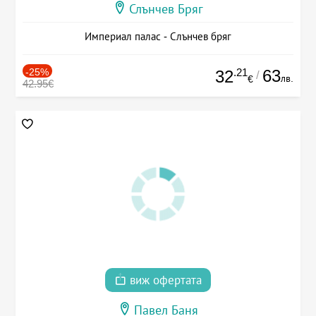
Слънчев Бряг
Империал палас - Слънчев бряг
-25%
.21
63
32
/
лв.
€
42.95€
виж офертата
Павел Баня