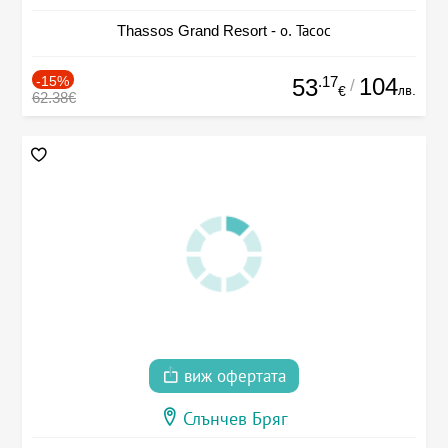
Thassos Grand Resort - о. Тасос
-15%
.17
104
53
/
лв.
€
62.38€
виж офертата
Слънчев Бряг