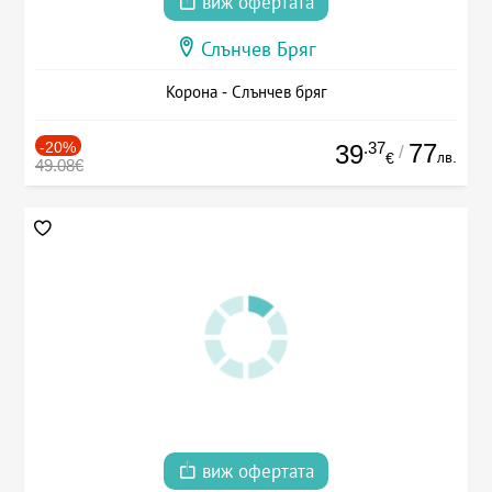
виж офертата
Слънчев Бряг
Корона - Слънчев бряг
-20%
.37
77
39
/
лв.
€
49.08€
виж офертата