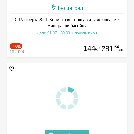
Велинград
СПА оферта 3=4: Велинград - нощувки, изхранване и
минерални басейни
Дата: 01.07 - 30.09 + полупансион
-25%
144
.64
281
/
€
лв.
192.00€