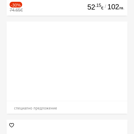
-30%
.15
102
52
/
лв.
€
74.65€
специално предложение