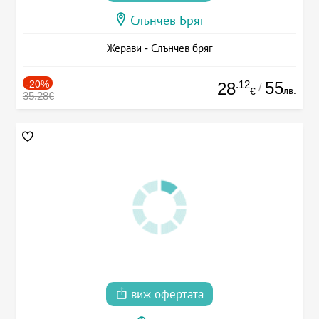
Слънчев Бряг
Жерави - Слънчев бряг
-20%
.12
55
28
/
лв.
€
35.28€
виж офертата