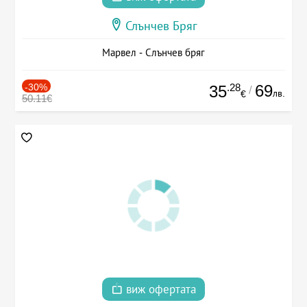
Слънчев Бряг
Марвел - Слънчев бряг
-30%
.28
69
35
/
лв.
€
50.11€
виж офертата