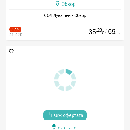
Обзор
СОЛ Луна Бей - Обзор
-15%
.28
69
35
/
лв.
€
41.42€
виж офертата
о-в Тасос