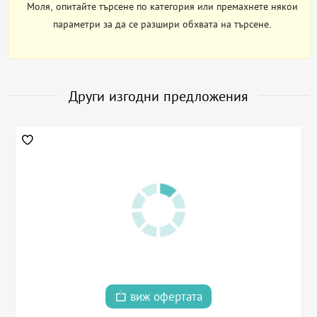
Моля, опитайте търсене по категория или премахнете някои
параметри за да се разшири обхвата на търсене.
Други изгодни предложения
виж офертата