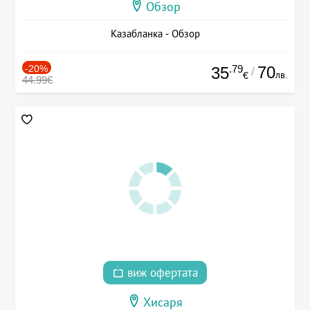
Обзор
Казабланка - Обзор
-20%
.79
70
35
/
лв.
€
44.99€
виж офертата
Хисаря