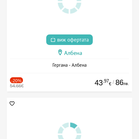
виж офертата
Албена
Гергана - Албена
-20%
.97
86
43
/
лв.
€
54.66€