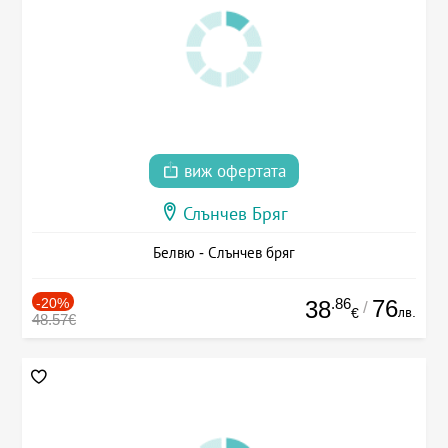
виж офертата
Слънчев Бряг
Белвю - Слънчев бряг
-20%
.86
76
38
/
лв.
€
48.57€