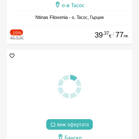
о-в Тасос
Ntinas Filoxenia - о. Тасос, Гърция
-15%
.37
77
39
/
лв.
€
46.53€
виж офертата
Банско