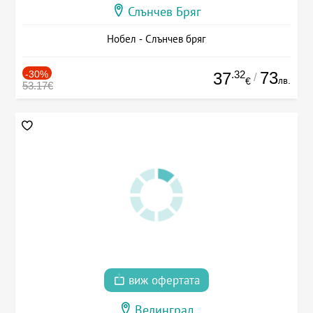
Слънчев Бряг
Нобел - Слънчев бряг
-30%
.32
73
37
/
лв.
€
53.17€
виж офертата
Велинград