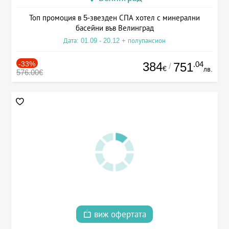
Топ промоция в 5-звезден СПА хотел с минерални
басейни във Велинград
Дата: 01.09 - 20.12 + полупансион
-33%
384
.04
751
/
€
лв.
576.00€
виж офертата