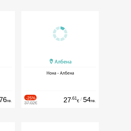
Албена
Нона - Албена
76
-25%
.61
54
27
/
лв.
лв.
€
37.02€