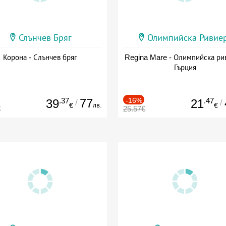
Слънчев Бряг
Олимпийска Ривие
Корона - Слънчев бряг
Regina Mare - Олимпийска ри
Гърция
.37
77
-16%
.47
39
21
/
/
лв.
€
€
€
25.57€