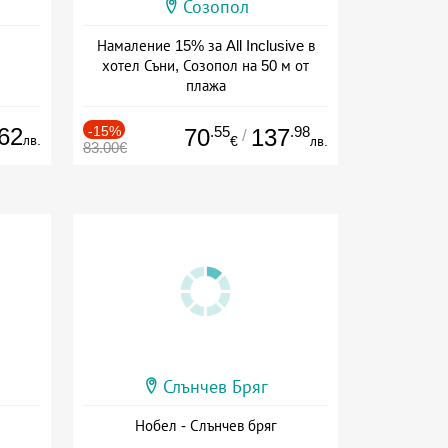
Созопол
Намаление 15% за All Inclusive в
хотел Съни, Созопол на 50 м от
плажа
Дата: 30.07 - 30.09 + all inclusive
62
-15%
.55
.98
70
137
/
лв.
€
лв.
83.00€
Слънчев Бряг
Нобел - Слънчев бряг