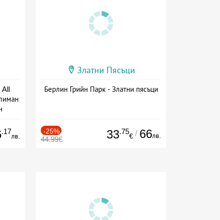
Златни Пясъци
All
Берлин Грийн Парк - Златни пясъци
тлиман
н
ive
.17
-25%
.75
66
6
33
/
лв.
лв.
€
44.99€