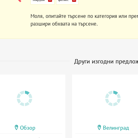
Моля, опитайте търсене по категория или пре
разшири обхвата на търсене.
Други изгодни предло
Обзор
Велинград