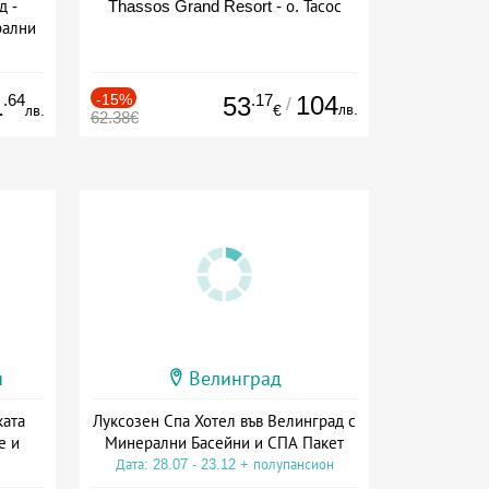
д -
Thassos Grand Resort - о. Тасос
рални
сион
.64
-15%
.17
104
1
53
/
лв.
лв.
€
62.38€
и
Велинград
ката
Луксозен Спа Хотел във Велинград с
е и
Минерални Басейни и СПА Пакет
Дата: 28.07 - 23.12 + полупансион
а