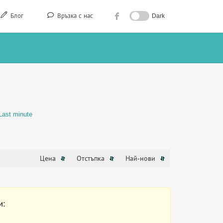
Блог
Връзка с нас
Dark
Last minute
Цена
Отстъпка
Най-нови
и: