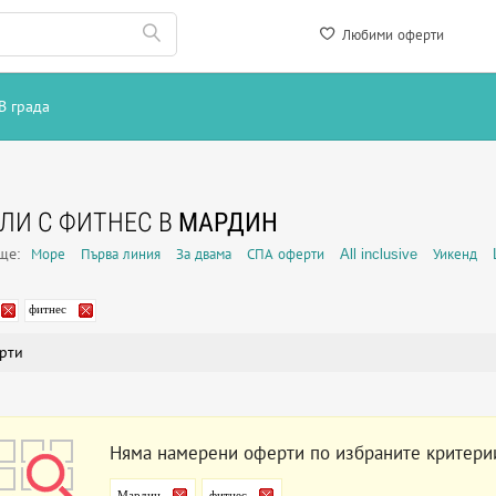
Любими оферти
В града
ЛИ С ФИТНЕС В
МАРДИН
още:
Море
Първа линия
За двама
СПА оферти
All inclusive
Уикенд
фитнес
рти
Няма намерени оферти по избраните критери
Мардин
фитнес