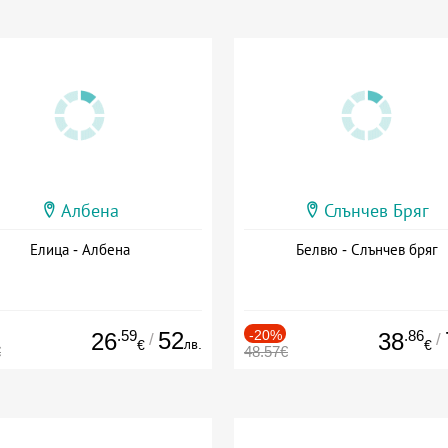
Албена
Слънчев Бряг
Елица - Албена
Белвю - Слънчев бряг
.59
52
-20%
.86
26
38
/
/
лв.
€
€
€
48.57€