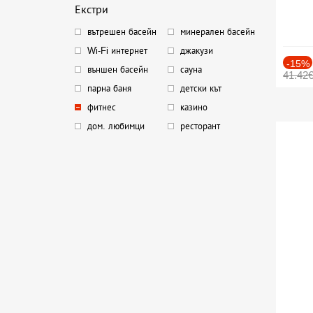
Екстри
вътрешен басейн
минерален басейн
Wi-Fi интернет
джакузи
-15%
външен басейн
сауна
41.42
парна баня
детски кът
фитнес
казино
дом. любимци
ресторант