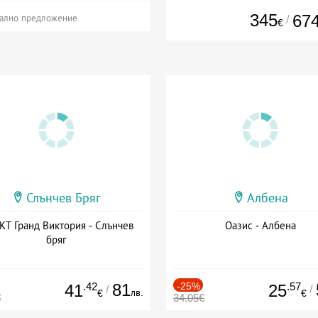
345
67
/
ално предложение
€
Слънчев Бряг
Албена
Т Гранд Виктория - Слънчев
Оазис - Албена
бряг
.42
81
-25%
.57
41
25
/
/
лв.
€
€
€
34.05€