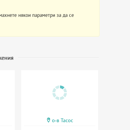
махнете някои параметри за да се
жения
о-в Тасос