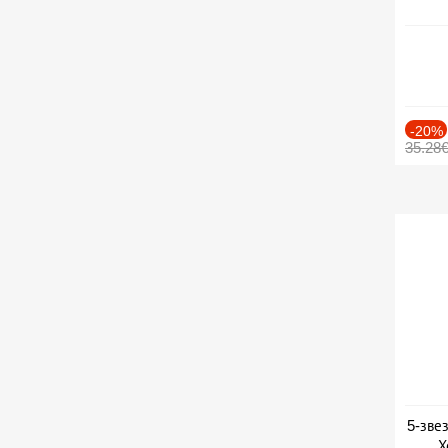
-20%
35.28
5-зве
Х