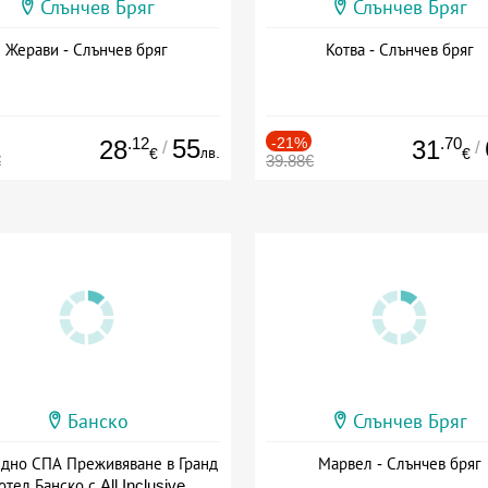
Слънчев Бряг
Слънчев Бряг
Жерави - Слънчев бряг
Котва - Слънчев бряг
.12
55
-21%
.70
28
31
/
/
лв.
€
€
€
39.88€
Банско
Слънчев Бряг
здно СПА Преживяване в Гранд
Марвел - Слънчев бряг
отел Банско с All Inclusive