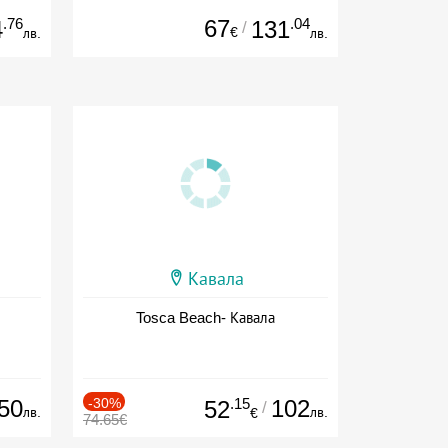
.76
67
.04
4
131
/
€
лв.
лв.
Кавала
Tosca Beach- Кавала
50
-30%
.15
102
52
/
лв.
лв.
€
74.65€