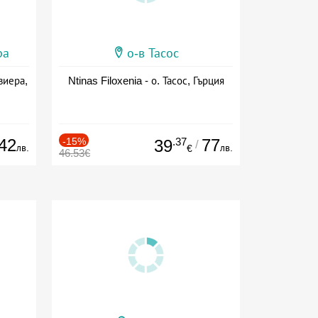
ра
о-в Тасос
виера,
Ntinas Filoxenia - о. Тасос, Гърция
42
-15%
.37
77
39
/
лв.
лв.
€
46.53€