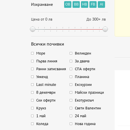
Изхранване
OB
BB
HB
FB
AI
Цена от 0 лв
До 300+ лв
Всички почивки
Море
Великден
Първа линия
За двама
Ранни записвания
СПА оферти
Уикенд
Планина
Last minute
Екскурзии
8 декември
Майски празници
Ски оферти
Екотуризъм
Круиз
Свети Валентин
1 май
24 май
Коледа
Нова година