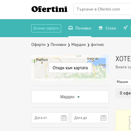
Ofertini
Почивки
Стоки
Всички оферти
Оферти
Почивки
Мардин
фитнес
❯
❯
❯
ХОТЕ
Вижте 
Отиди към картата
Мардин
0 офе
Мардин