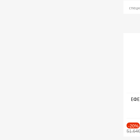
специ
ЕФЕК
-20%
51.64