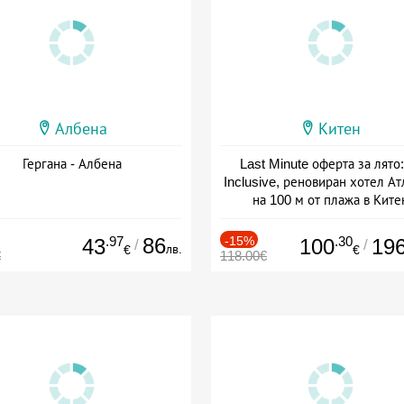
Албена
Китен
Гергана - Албена
Last Minute оферта за лято: 
Inclusive, реновиран хотел А
на 100 м от плажа в Ките
Дата: 01.06 - 29.09 + all inclus
.97
86
-15%
.30
43
100
19
/
/
лв.
€
€
€
118.00€