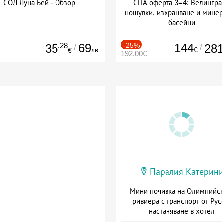
СОЛ Луна Бей - Обзор
СПА оферта 3=4: Велингра
нощувки, изхранване и мине
басейни
Дата: 01.07 - 30.09 + полупан
.28
69
-25%
144
35
28
/
/
лв.
€
€
€
192.00€
Паралия Катерин
Мини почивка на Олимпийс
ривиера с транспорт от Рус
настаняване в хотел
Дата: 18.09 - 23.09 + закуск