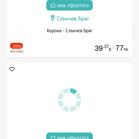
виж офертата
Слънчев Бряг
Корона - Слънчев бряг
-20%
.37
77
39
/
лв.
€
49.08€
виж офертата