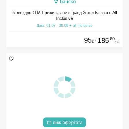
Банско
5-звездно СПА Преживяване в Гранд Хотел Банско с All
Inclusive
Дата: 01.07 - 30.09 + all inclusive
95
.80
185
/
€
лв.
виж офертата