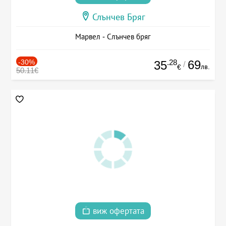
Слънчев Бряг
Марвел - Слънчев бряг
-30%
.28
69
35
/
лв.
€
50.11€
виж офертата