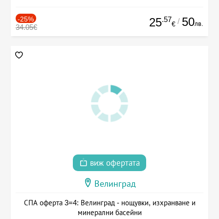
-25%
.57
50
25
/
лв.
€
34.05€
виж офертата
Велинград
СПА оферта 3=4: Велинград - нощувки, изхранване и
минерални басейни