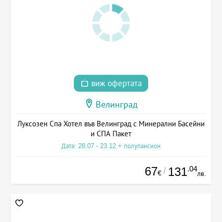
виж офертата
Велинград
Луксозен Спа Хотел във Велинград с Минерални Басейни
и СПА Пакет
Дата: 28.07 - 23.12 + полупансион
67
.04
131
/
€
лв.