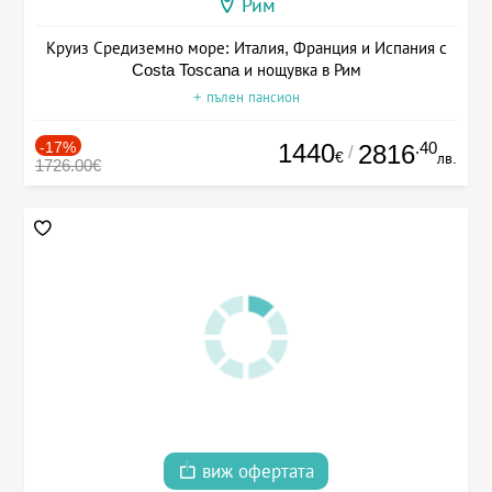
Рим
Круиз Средиземно море: Италия, Франция и Испания с
Costa Toscana и нощувка в Рим
+ пълен пансион
-17%
1440
.40
2816
/
€
лв.
1726.00€
виж офертата