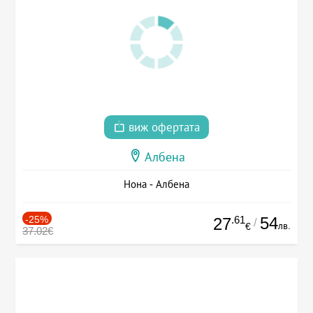
виж офертата
Албена
Нона - Албена
-25%
.61
54
27
/
лв.
€
37.02€