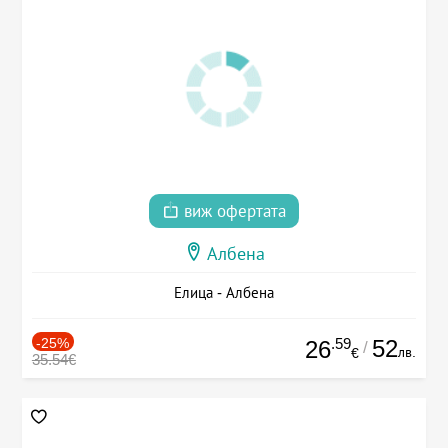
виж офертата
Албена
Елица - Албена
-25%
.59
52
26
/
лв.
€
35.54€