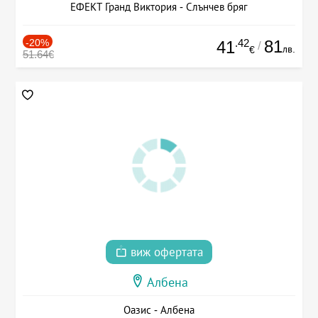
ЕФЕКТ Гранд Виктория - Слънчев бряг
-20%
.42
81
41
/
лв.
€
51.64€
виж офертата
Албена
Оазис - Албена