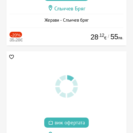
Слънчев Бряг
Жерави - Слънчев бряг
-20%
.12
55
28
/
лв.
€
35.28€
виж офертата