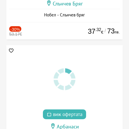
Слънчев Бряг
Нобел - Слънчев бряг
-30%
.32
73
37
/
лв.
€
53.17€
виж офертата
Арбанаси