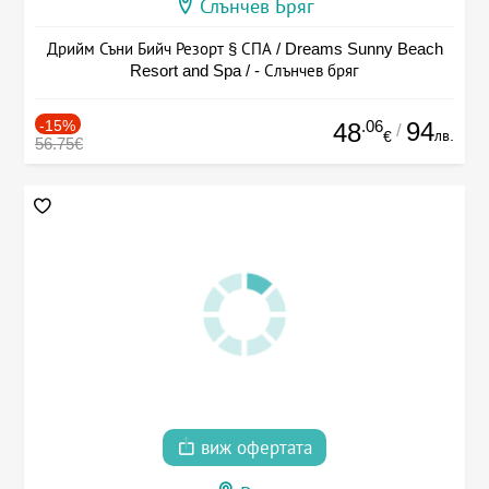
Слънчев Бряг
Дрийм Съни Бийч Резорт § СПА / Dreams Sunny Beach
Resort and Spa / - Слънчев бряг
-15%
.06
94
48
/
лв.
€
56.75€
виж офертата