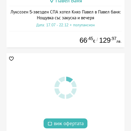
Павел Баня
Луксозен 5-звезден СПА хотел Княз Павел в Павел баня:
Нощувка със закуска и вечеря
Дата: 17.07 - 22.12 + полупансион
.45
.97
66
129
/
€
лв.
виж офертата