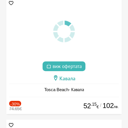
виж офертата
Кавала
Tosca Beach- Кавала
-30%
.15
102
52
/
лв.
€
74.65€