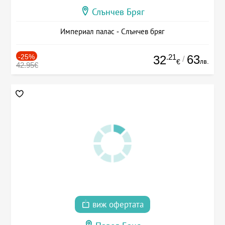
Слънчев Бряг
Империал палас - Слънчев бряг
-25%
.21
63
32
/
лв.
€
42.95€
виж офертата