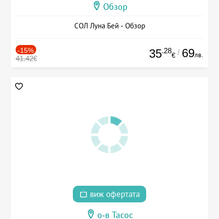
Обзор
СОЛ Луна Бей - Обзор
-15%
.28
69
35
/
лв.
€
41.42€
виж офертата
о-в Тасос