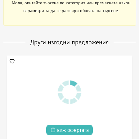
Моля, опитайте търсене по категория или премахнете някои
параметри за да се разшири обхвата на търсене.
Други изгодни предложения
виж офертата