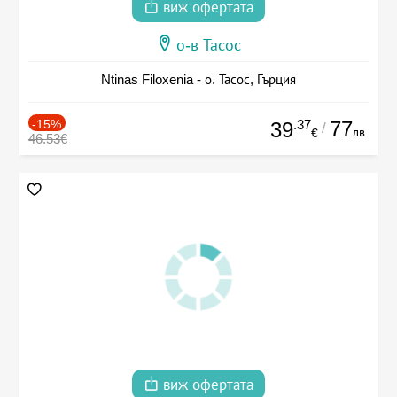
виж офертата
о-в Тасос
Ntinas Filoxenia - о. Тасос, Гърция
-15%
.37
77
39
/
лв.
€
46.53€
виж офертата