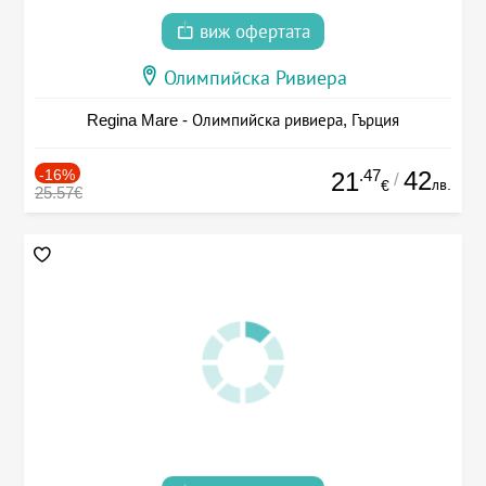
виж офертата
Олимпийска Ривиера
Regina Mare - Олимпийска ривиера, Гърция
-16%
.47
42
21
/
лв.
€
25.57€