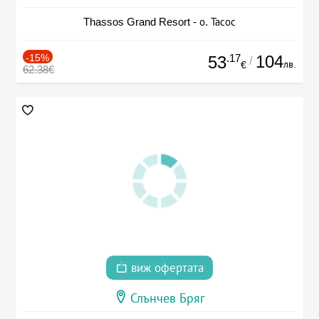
Thassos Grand Resort - о. Тасос
-15%
.17
104
53
/
лв.
€
62.38€
виж офертата
Слънчев Бряг