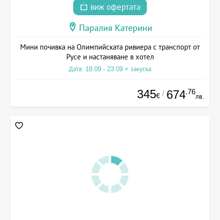
виж офертата
Паралия Катерини
Мини почивка на Олимпийската ривиера с транспорт от
Русе и настаняване в хотел
Дата: 18.09 - 23.09 + закуска
345
.76
674
/
€
лв.