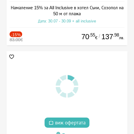
Намаление 15% за All Inclusive в хотел Съни, Созопол на
50 м от плажа
Дата: 30.07 - 30.09 + all inclusive
-15%
.55
.98
70
137
/
€
лв.
83.00€
виж офертата