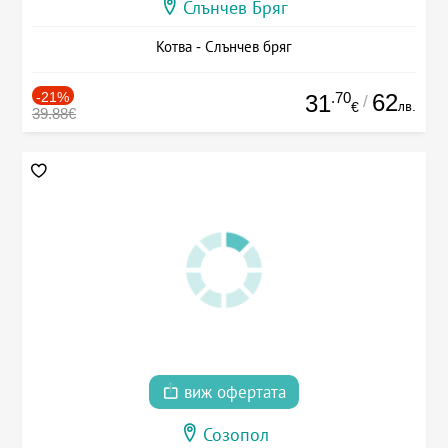
Слънчев Бряг
Котва - Слънчев бряг
-21%
.70
62
31
/
лв.
€
39.88€
виж офертата
Созопол