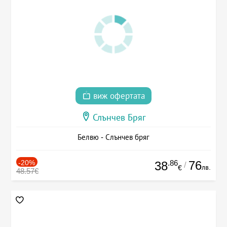
виж офертата
Слънчев Бряг
Белвю - Слънчев бряг
-20%
.86
76
38
/
лв.
€
48.57€