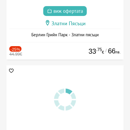
виж офертата
Златни Пясъци
Берлин Грийн Парк - Златни пясъци
-25%
.75
66
33
/
лв.
€
44.99€