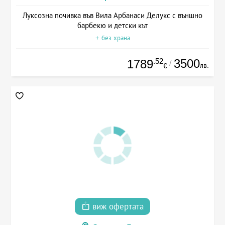
Луксозна почивка във Вила Арбанаси Делукс с външно
барбекю и детски кът
+ без храна
.52
3500
1789
/
лв.
€
виж офертата