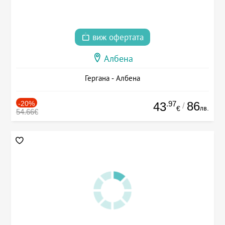
виж офертата
Албена
Гергана - Албена
-20%
.97
86
43
/
лв.
€
54.66€