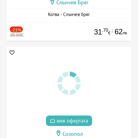
Слънчев Бряг
Котва - Слънчев бряг
-21%
.70
62
31
/
лв.
€
39.88€
виж офертата
Созопол