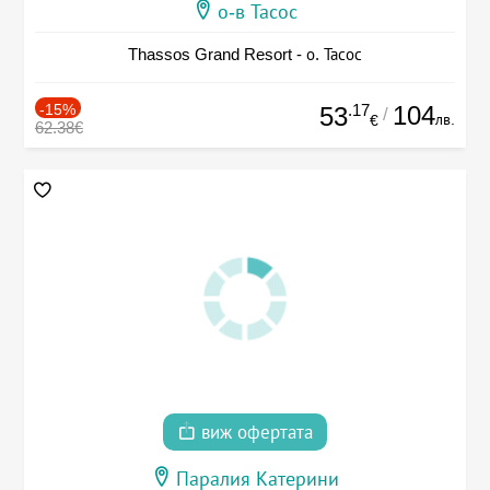
о-в Тасос
Thassos Grand Resort - о. Тасос
-15%
.17
104
53
/
лв.
€
62.38€
виж офертата
Паралия Катерини