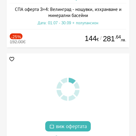
СПА оферта 3=4: Велинград - нощувки, изхранване и
минерални басейни
Дата: 01.07 - 30.09 + полупансион
-25%
144
.64
281
/
€
лв.
192.00€
виж офертата