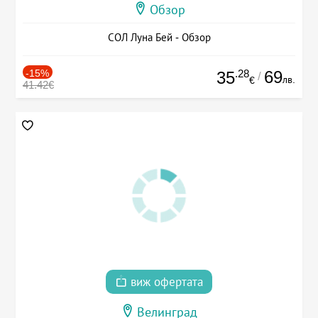
Обзор
СОЛ Луна Бей - Обзор
-15%
.28
69
35
/
лв.
€
41.42€
виж офертата
Велинград