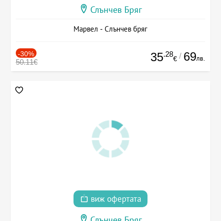
Слънчев Бряг
Марвел - Слънчев бряг
-30%
.28
69
35
/
лв.
€
50.11€
виж офертата
Слънчев Бряг