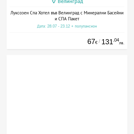
Велинград
Луксозен Спа Хотел във Велинград с Минерални Басейни
и СПА Пакет
Дата: 28.07 - 23.12 + полупансион
67
.04
131
/
€
лв.