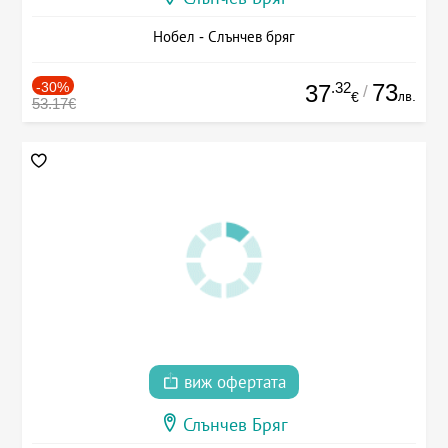
Нобел - Слънчев бряг
-30%
.32
73
37
/
лв.
€
53.17€
виж офертата
Слънчев Бряг