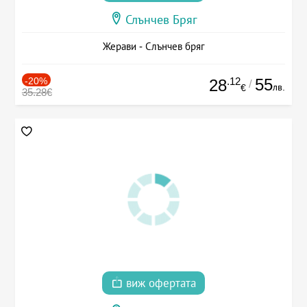
Слънчев Бряг
Жерави - Слънчев бряг
-20%
.12
55
28
/
лв.
€
35.28€
виж офертата