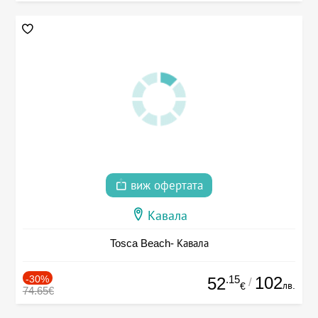
виж офертата
Кавала
Tosca Beach- Кавала
-30%
.15
102
52
/
лв.
€
74.65€