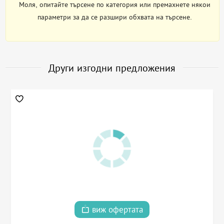
Моля, опитайте търсене по категория или премахнете някои
параметри за да се разшири обхвата на търсене.
Други изгодни предложения
виж офертата