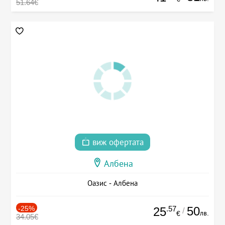
51.64€
виж офертата
Албена
Оазис - Албена
-25%
.57
50
25
/
лв.
€
34.05€