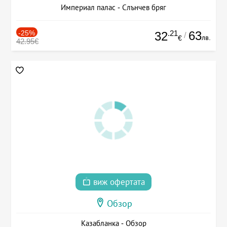
Империал палас - Слънчев бряг
-25%
.21
63
32
/
лв.
€
42.95€
виж офертата
Обзор
Казабланка - Обзор