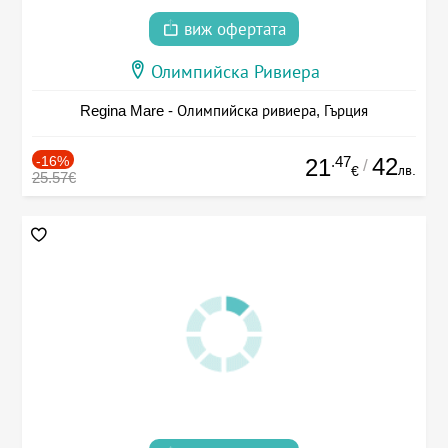
виж офертата
Олимпийска Ривиера
Regina Mare - Олимпийска ривиера, Гърция
-16%
.47
42
21
/
лв.
€
25.57€