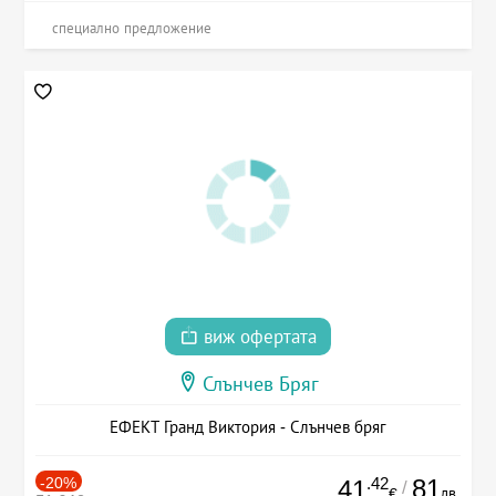
специално предложение
виж офертата
Слънчев Бряг
ЕФЕКТ Гранд Виктория - Слънчев бряг
-20%
.42
81
41
/
лв.
€