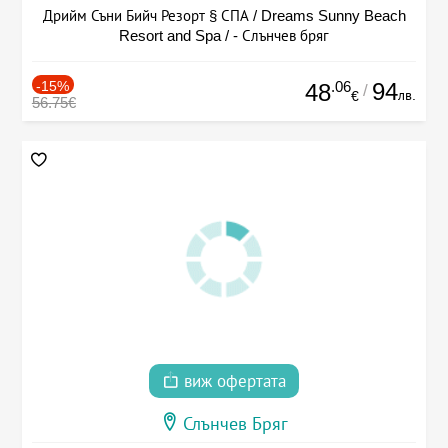
Дрийм Съни Бийч Резорт § СПА / Dreams Sunny Beach
Resort and Spa / - Слънчев бряг
-15%
.06
94
48
/
лв.
€
56.75€
виж офертата
Слънчев Бряг