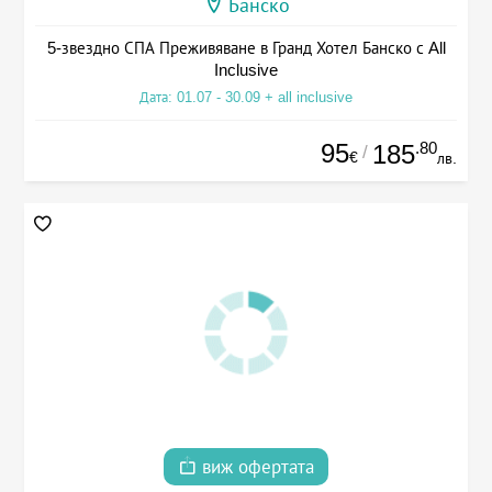
Банско
5-звездно СПА Преживяване в Гранд Хотел Банско с All
Inclusive
Дата: 01.07 - 30.09 + all inclusive
95
.80
185
/
€
лв.
виж офертата