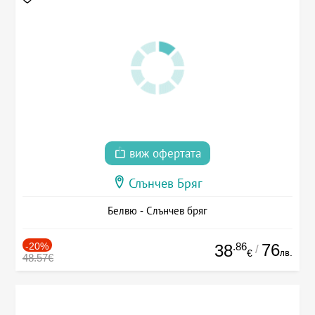
виж офертата
Слънчев Бряг
Белвю - Слънчев бряг
-20%
.86
76
38
/
лв.
€
48.57€