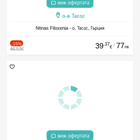
виж офертата
о-в Тасос
Ntinas Filoxenia - о. Тасос, Гърция
-15%
.37
77
39
/
лв.
€
46.53€
виж офертата