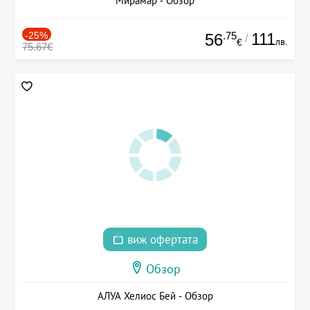
Мирамар - Обзор
-25%
.75
111
56
/
лв.
€
75.67€
виж офертата
Обзор
АЛУА Хелиос Бей - Обзор