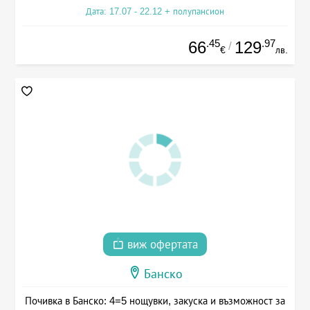
Дата: 17.07 - 22.12 + полупансион
.45
.97
66
129
/
€
лв.
виж офертата
Банско
Почивка в Банско: 4=5 нощувки, закуска и възможност за