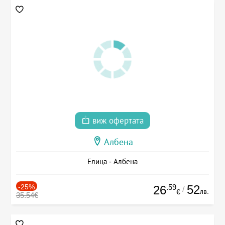
виж офертата
Албена
Елица - Албена
-25%
.59
52
26
/
лв.
€
35.54€