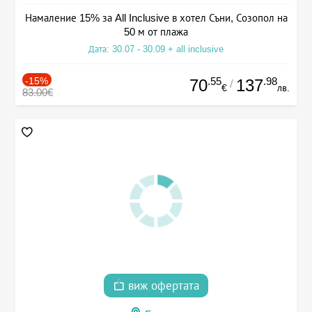
Намаление 15% за All Inclusive в хотел Съни, Созопол на
50 м от плажа
Дата: 30.07 - 30.09 + all inclusive
-15%
.55
.98
70
137
/
€
лв.
83.00€
виж офертата