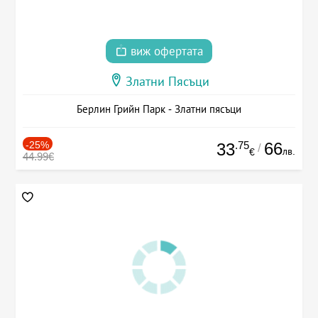
виж офертата
Златни Пясъци
Берлин Грийн Парк - Златни пясъци
-25%
.75
66
33
/
лв.
€
44.99€