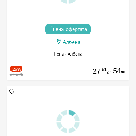
виж офертата
Албена
Нона - Албена
-25%
.61
54
27
/
лв.
€
37.02€