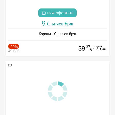
виж офертата
Слънчев Бряг
Корона - Слънчев бряг
-20%
.37
77
39
/
лв.
€
49.08€