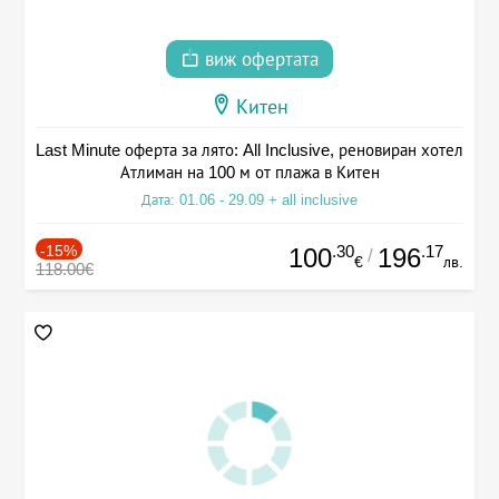
виж офертата
Китен
Last Minute оферта за лято: All Inclusive, реновиран хотел
Атлиман на 100 м от плажа в Китен
Дата: 01.06 - 29.09 + all inclusive
-15%
.30
.17
100
196
/
€
лв.
118.00€