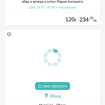
обяд и вечеря в хотел Мария Антоанета
Дата: 16.07 - 07.09 + полупансион
120
.70
234
/
€
лв.
виж офертата
Обзор