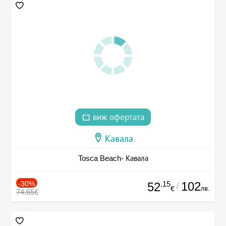
виж офертата
Кавала
Tosca Beach- Кавала
-30%
.15
102
52
/
лв.
€
74.65€