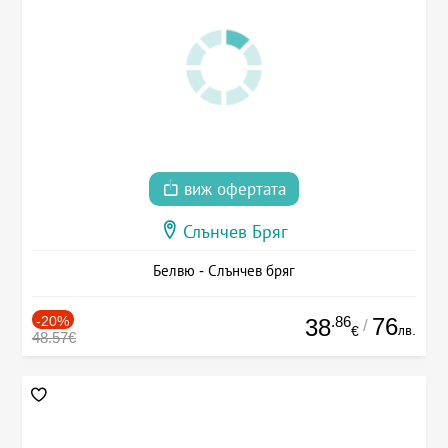
виж офертата
Слънчев Бряг
Белвю - Слънчев бряг
-20%
.86
76
38
/
лв.
€
48.57€