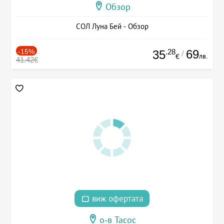
Обзор
СОЛ Луна Бей - Обзор
-15%
.28
69
35
/
лв.
€
41.42€
виж офертата
о-в Тасос