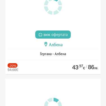
виж офертата
Албена
Гергана - Албена
-20%
.97
86
43
/
лв.
€
54.66€