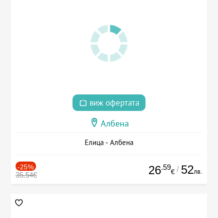
виж офертата
Албена
Елица - Албена
-25%
.59
52
26
/
лв.
€
35.54€