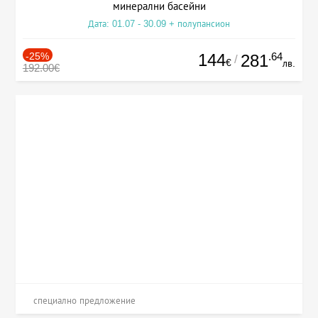
минерални басейни
Дата: 01.07 - 30.09 + полупансион
-25%
144
.64
281
/
€
лв.
192.00€
специално предложение