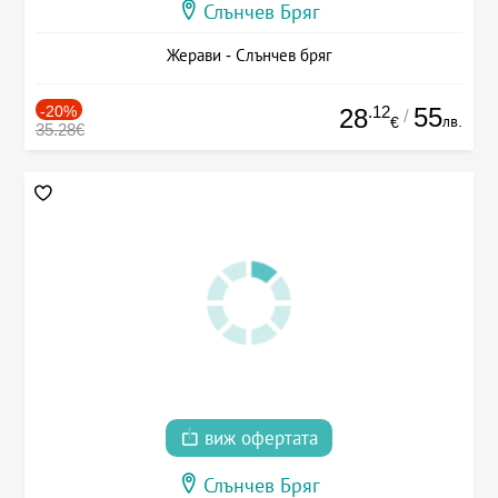
Слънчев Бряг
Жерави - Слънчев бряг
-20%
.12
55
28
/
лв.
€
35.28€
виж офертата
Слънчев Бряг