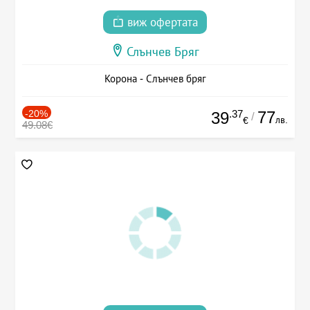
виж офертата
Слънчев Бряг
Корона - Слънчев бряг
-20%
.37
77
39
/
лв.
€
49.08€