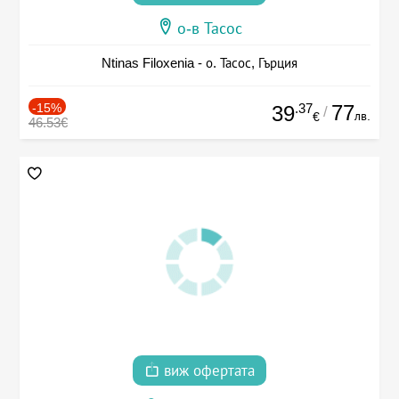
о-в Тасос
Ntinas Filoxenia - о. Тасос, Гърция
-15%
.37
77
39
/
лв.
€
46.53€
виж офертата