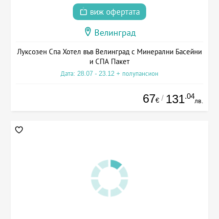
виж офертата
Велинград
Луксозен Спа Хотел във Велинград с Минерални Басейни
и СПА Пакет
Дата: 28.07 - 23.12 + полупансион
67
.04
131
/
€
лв.