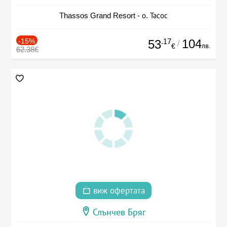
Thassos Grand Resort - о. Тасос
-15%
.17
104
53
/
лв.
€
62.38€
виж офертата
Слънчев Бряг