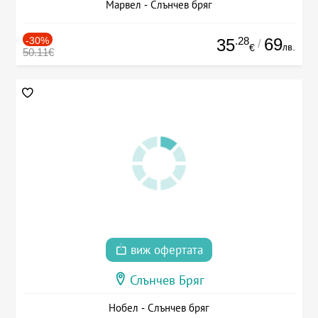
Марвел - Слънчев бряг
-30%
.28
69
35
/
лв.
€
50.11€
виж офертата
Слънчев Бряг
Нобел - Слънчев бряг