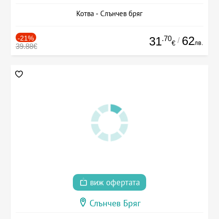
Котва - Слънчев бряг
-21%
.70
62
31
/
лв.
€
39.88€
виж офертата
Слънчев Бряг