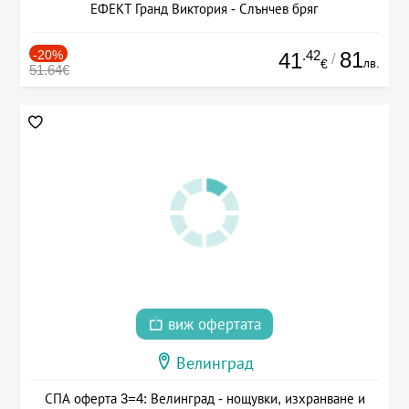
ЕФЕКТ Гранд Виктория - Слънчев бряг
-20%
.42
81
41
/
лв.
€
51.64€
виж офертата
Велинград
СПА оферта 3=4: Велинград - нощувки, изхранване и