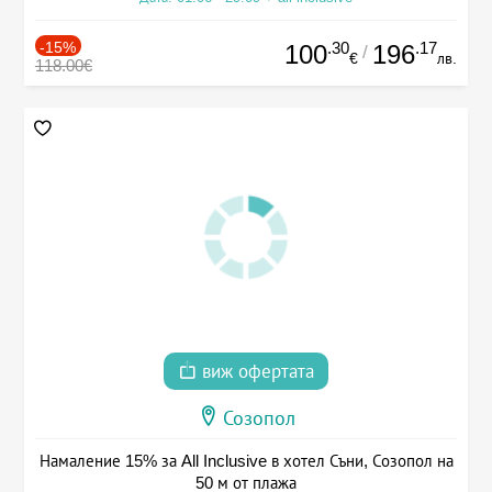
-15%
.30
.17
100
196
/
€
лв.
118.00€
виж офертата
Созопол
Намаление 15% за All Inclusive в хотел Съни, Созопол на
50 м от плажа