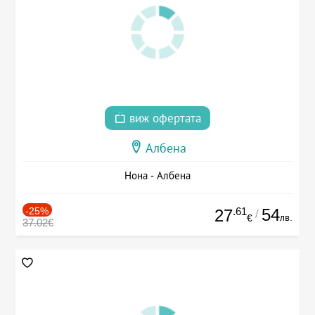
виж офертата
Албена
Нона - Албена
-25%
.61
54
27
/
лв.
€
37.02€