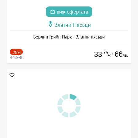
виж офертата
Златни Пясъци
Берлин Грийн Парк - Златни пясъци
-25%
.75
66
33
/
лв.
€
44.99€