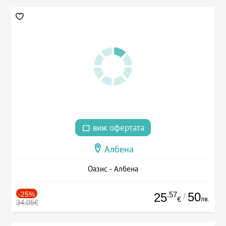
виж офертата
Албена
Оазис - Албена
-25%
.57
50
25
/
лв.
€
34.05€