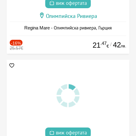
виж офертата
Олимпийска Ривиера
Regina Mare - Олимпийска ривиера, Гърция
-16%
.47
42
21
/
лв.
€
25.57€
виж офертата