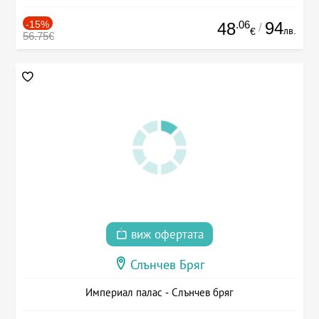
-15%
.06
94
48
/
лв.
€
56.75€
виж офертата
Слънчев Бряг
Империал палас - Слънчев бряг