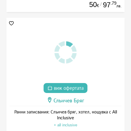
50
.79
97
/
€
лв.
виж офертата
Слънчев Бряг
Ранни записвания: Слънчев бряг, хотел, нощувка с All
Inclusive
+ all inclusive