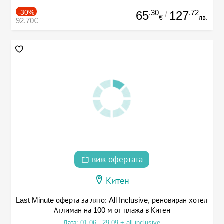
-30%
.30
.72
65
127
/
€
лв.
92.70€
виж офертата
Китен
Last Minute оферта за лято: All Inclusive, реновиран хотел
Атлиман на 100 м от плажа в Китен
Дата: 01.06 - 29.09 + all inclusive