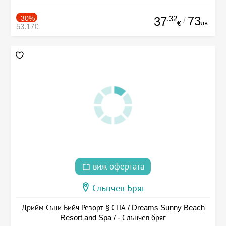
-30%
.32
73
37
/
лв.
€
53.17€
виж офертата
Слънчев Бряг
Дрийм Съни Бийч Резорт § СПА / Dreams Sunny Beach
Resort and Spa / - Слънчев бряг