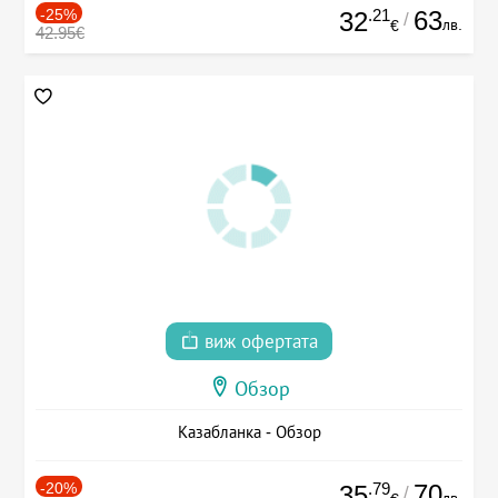
-25%
.21
63
32
/
лв.
€
42.95€
виж офертата
Обзор
Казабланка - Обзор
-20%
.79
70
35
/