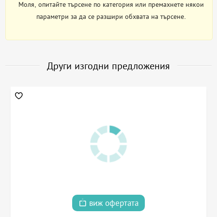
Моля, опитайте търсене по категория или премахнете някои
параметри за да се разшири обхвата на търсене.
Други изгодни предложения
виж офертата