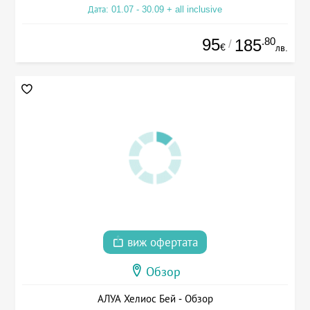
Дата: 01.07 - 30.09 + all inclusive
95
.80
185
/
€
лв.
виж офертата
Обзор
АЛУА Хелиос Бей - Обзор