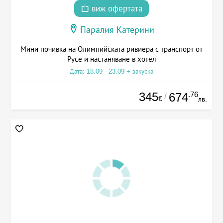
виж офертата
Паралия Катерини
Мини почивка на Олимпийската ривиера с транспорт от
Русе и настаняване в хотел
Дата: 18.09 - 23.09 + закуска
345
.76
674
/
€
лв.