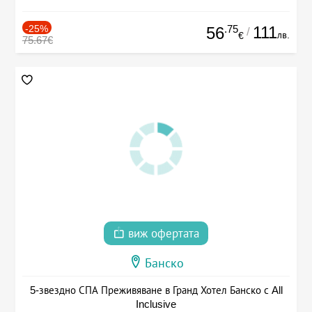
-25%
.75
111
56
/
лв.
€
75.67€
виж офертата
Банско
5-звездно СПА Преживяване в Гранд Хотел Банско с All
Inclusive