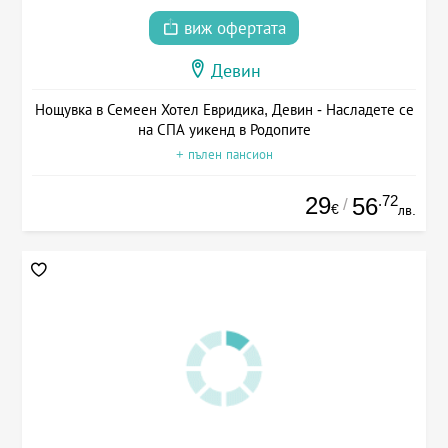
виж офертата
Девин
Нощувка в Семеен Хотел Евридика, Девин - Насладете се
на СПА уикенд в Родопите
+ пълен пансион
29
.72
56
/
€
лв.