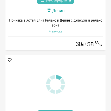
виж офертата
Девин
Почивка в Хотел Елит Релакс в Девин с джакузи и релакс
зона
+ закуска
30
.68
58
/
€
лв.