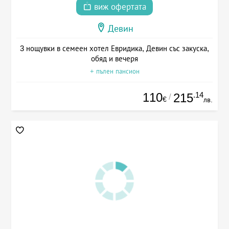
виж офертата
Девин
3 нощувки в семеен хотел Евридика, Девин със закуска,
обяд и вечеря
+ пълен пансион
110
.14
215
/
€
лв.