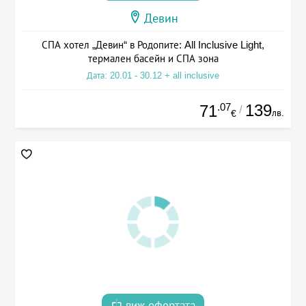
Девин
СПА хотел „Девин“ в Родопите: All Inclusive Light,
термален басейн и СПА зона
Дата: 20.01 - 30.12 + all inclusive
.07
139
71
/
лв.
€
виж офертата