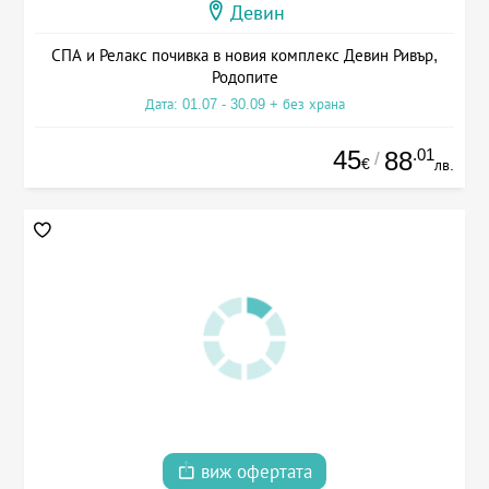
Девин
СПА и Релакс почивка в новия комплекс Девин Ривър,
Родопите
Дата: 01.07 - 30.09 + без храна
45
.01
88
/
€
лв.
виж офертата