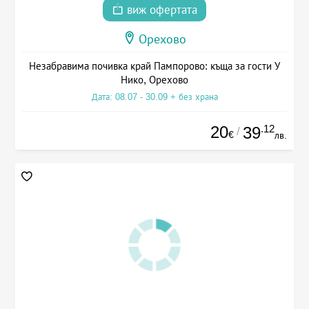
виж офертата
Орехово
Незабравима почивка край Пампорово: къща за гости У
Нико, Орехово
Дата: 08.07 - 30.09 + без храна
20
.12
39
/
€
лв.