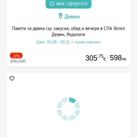
виж офертата
Девин
Пакети за двама със закуска, обяд и вечеря в СПА Хотел
Девин, Родопите
Дата: 25.09 - 30.11 + пълен пансион
-1%
.75
598
305
/
лв.
€
306.00€