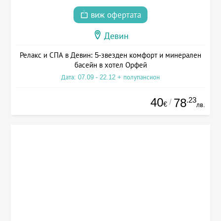
виж офертата
Девин
Релакс и СПА в Девин: 5-звезден комфорт и минерален
басейн в хотел Орфей
Дата: 07.09 - 22.12 + полупансион
40
.23
78
/
€
лв.