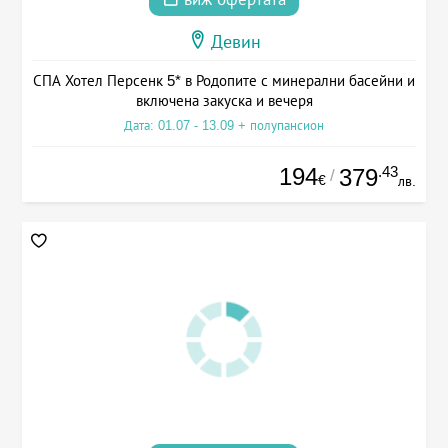
Девин
СПА Хотел Персенк 5* в Родопите с минерални басейни и
включена закуска и вечеря
Дата: 01.07 - 13.09 + полупансион
194
.43
379
/
€
лв.