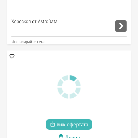
Хороскоп от AstroData
Инсталирайте сега
виж офертата
Девин