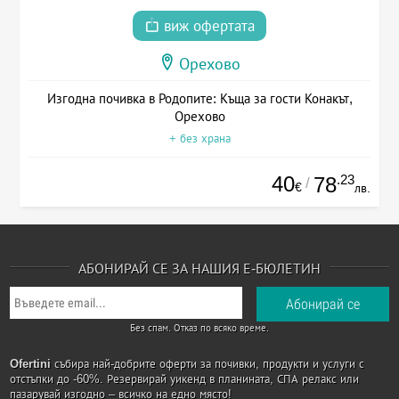
виж офертата
Орехово
Изгодна почивка в Родопите: Къща за гости Конакът,
Орехово
+ без храна
40
.23
78
/
€
лв.
АБОНИРАЙ СЕ ЗА НАШИЯ Е-БЮЛЕТИН
Без спам. Отказ по всяко време.
Ofertini
събира най-добрите оферти за почивки, продукти и услуги с
отстъпки до -60%. Резервирай уикенд в планината, СПА релакс или
пазарувай изгодно – всичко на едно място!