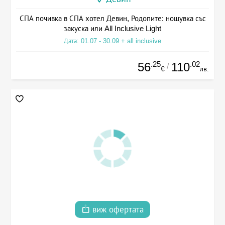
СПА почивка в СПА хотел Девин, Родопите: нощувка със
закуска или All Inclusive Light
Дата: 01.07 - 30.09 + all inclusive
.25
.02
56
110
/
€
лв.
виж офертата