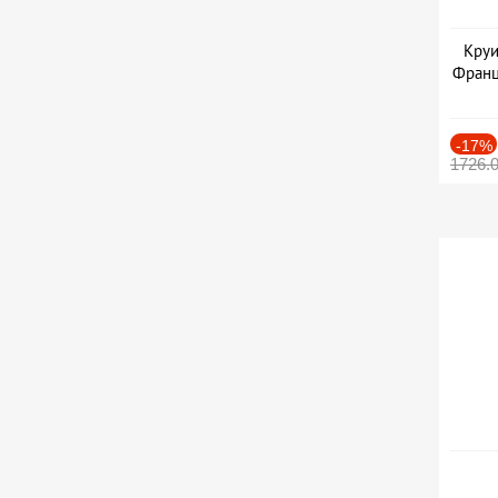
Круи
Франц
-17%
1726.