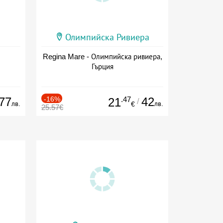
Олимпийска Ривиера
Regina Mare - Олимпийска ривиера,
Гърция
77
-16%
.47
42
21
/
лв.
лв.
€
25.57€