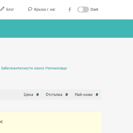
Блог
Връзка с нас
Dark
Забележителности около Момчиловци
Цена
Отстъпка
Най-нови
и: