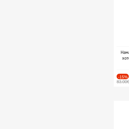
Нама
хот
Дат
-15%
83.00