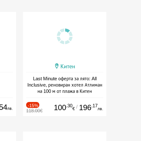
Китен
Last Minute оферта за лято: All
Inclusive, реновиран хотел Атлиман
на 100 м от плажа в Китен
Дата: 01.06 - 29.09 + all inclusive
54
-15%
.30
.17
100
196
/
лв.
€
лв.
118.00€