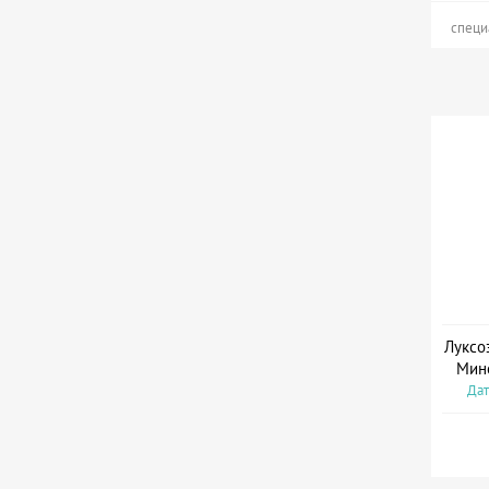
специ
Луксо
Мин
Дат