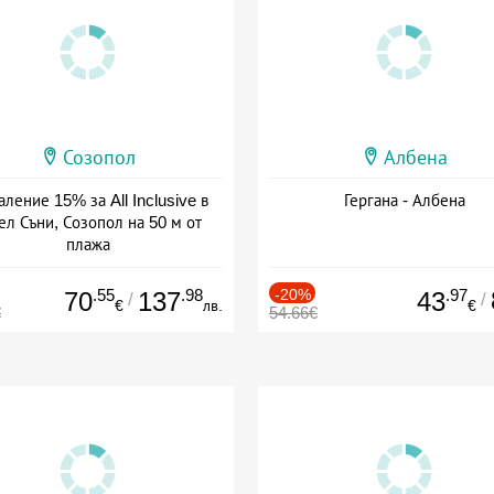
Созопол
Албена
ление 15% за All Inclusive в
Гергана - Албена
ел Съни, Созопол на 50 м от
плажа
а: 30.07 - 30.09 + all inclusive
.55
.98
-20%
.97
70
137
43
/
/
€
лв.
€
€
54.66€