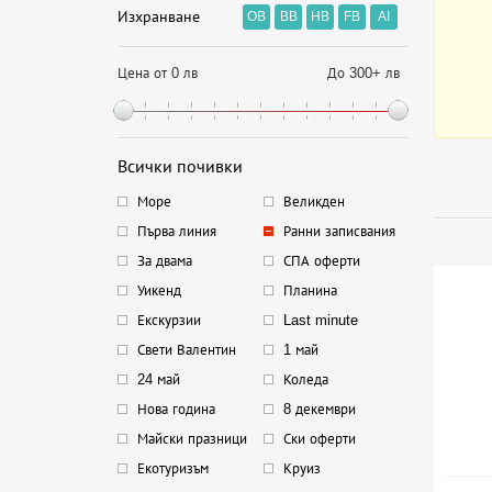
Изхранване
OB
BB
HB
FB
AI
Цена от 0 лв
До 300+ лв
Всички почивки
Море
Великден
Първа линия
Ранни записвания
За двама
СПА оферти
Уикенд
Планина
Екскурзии
Last minute
Свети Валентин
1 май
24 май
Коледа
Нова година
8 декември
Майски празници
Ски оферти
Екотуризъм
Круиз