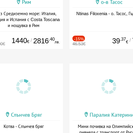
Рим
о-в Тасос
з Средиземно море: Италия,
Ntinas Filoxenia - о. Тасос, Г
ия и Испания с Costa Toscana
и нощувка в Рим
+ пълен пансион
1440
.40
-15%
.37
2816
39
/
/
€
лв.
€
00€
46.53€
Слънчев Бряг
Паралия Катерин
Котва - Слънчев бряг
Мини почивка на Олимпийс
ривиера с транспорт от Рус