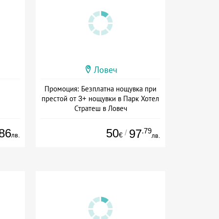
Ловеч
Промоция: Безплатна нощувка при
престой от 3+ нощувки в Парк Хотел
Стратеш в Ловеч
Дата: 14.05 - 01.10 + полупансион
86
50
.79
97
/
лв.
€
лв.