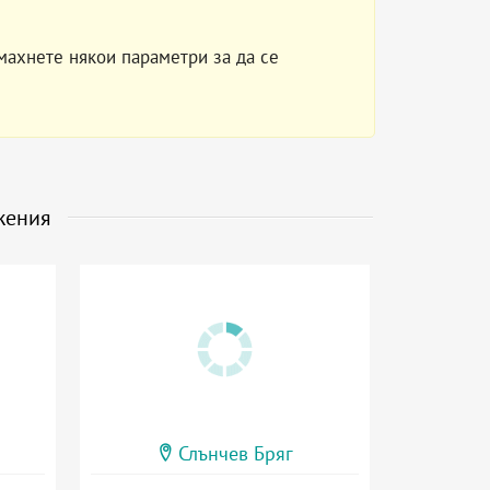
махнете някои параметри за да се
жения
Слънчев Бряг