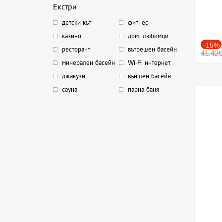
Екстри
детски кът
фитнес
казино
дом. любимци
-15%
ресторант
вътрешен басейн
41.42
минерален басейн
Wi-Fi интернет
джакузи
външен басейн
сауна
парна баня