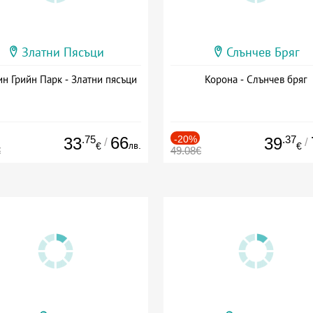
Златни Пясъци
Слънчев Бряг
н Грийн Парк - Златни пясъци
Корона - Слънчев бряг
.75
66
-20%
.37
33
39
/
/
лв.
€
€
€
49.08€