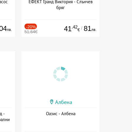
асос
ЕФЕКТ Гранд Виктория - Слънчев
бряг
04
-20%
.42
81
41
/
лв.
лв.
€
51.64€
Албена
д -
Оазис - Албена
рални
сион