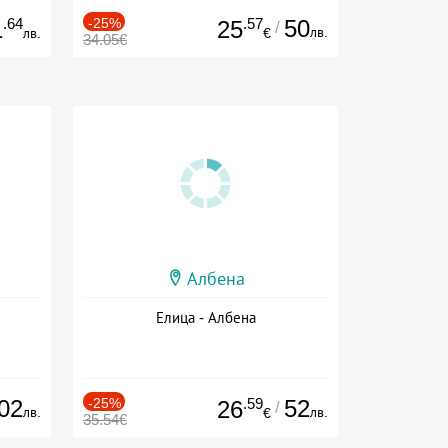
.64
-25%
.57
50
1
25
/
лв.
лв.
€
34.05€
Албена
Елица - Албена
02
-25%
.59
52
26
/
лв.
лв.
€
35.54€