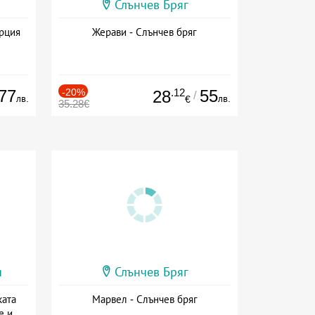
Слънчев Бряг
ърция
Жерави - Слънчев бряг
77
-20%
.12
55
28
/
лв.
лв.
€
35.28€
и
Слънчев Бряг
ката
Марвел - Слънчев бряг
е и