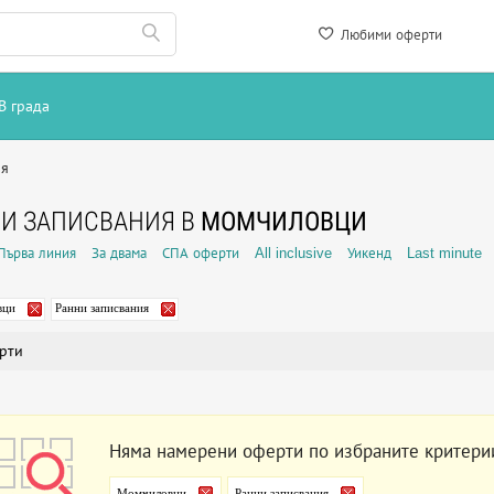
Любими оферти
В града
ия
И ЗАПИСВАНИЯ В
МОМЧИЛОВЦИ
Първа линия
За двама
СПА оферти
All inclusive
Уикенд
Last minute
вци
Ранни записвания
рти
Няма намерени оферти по избраните критери
Момчиловци
Ранни записвания