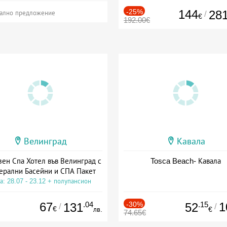
-25%
144
28
/
ално предложение
€
192.00€
Велинград
Кавала
зен Спа Хотел във Велинград с
Tosca Beach- Кавала
ерални Басейни и СПА Пакет
а: 28.07 - 23.12 + полупансион
67
.04
-30%
.15
1
131
52
/
/
€
лв.
€
74.65€