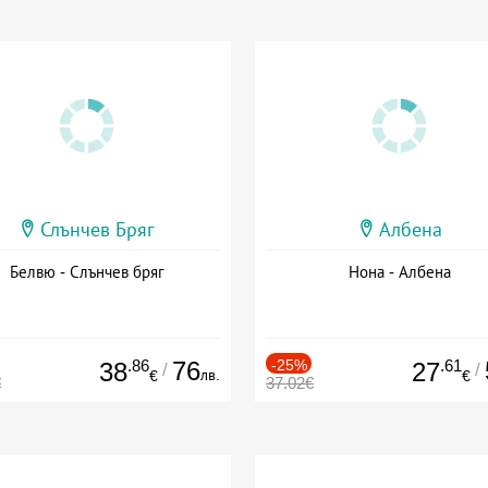
Слънчев Бряг
Албена
Белвю - Слънчев бряг
Нона - Албена
.86
76
-25%
.61
38
27
/
/
лв.
€
€
€
37.02€