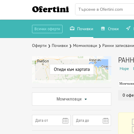
Ofertini
Почивки
Стоки
Всички оферти
Оферти
Почивки
Момчиловци
Ранни записван
❯
❯
❯
РАНН
Море
Отиди към картата
Момчило
0 офе
Момчиловци