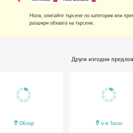
Моля, опитайте търсене по категория или пре
разшири обхвата на търсене.
Други изгодни предло
Обзор
о-в Тасос