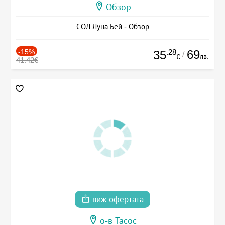
Обзор
СОЛ Луна Бей - Обзор
-15%
.28
69
35
/
лв.
€
41.42€
виж офертата
о-в Тасос