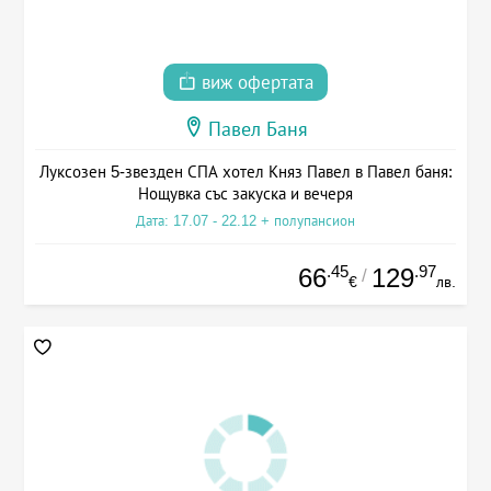
виж офертата
Павел Баня
Луксозен 5-звезден СПА хотел Княз Павел в Павел баня:
Нощувка със закуска и вечеря
Дата: 17.07 - 22.12 + полупансион
.45
.97
66
129
/
€
лв.