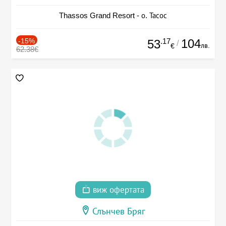
Thassos Grand Resort - о. Тасос
-15%
.17
104
53
/
лв.
€
62.38€
виж офертата
Слънчев Бряг