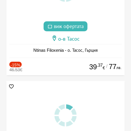
виж офертата
о-в Тасос
Ntinas Filoxenia - о. Тасос, Гърция
-15%
.37
77
39
/
лв.
€
46.53€