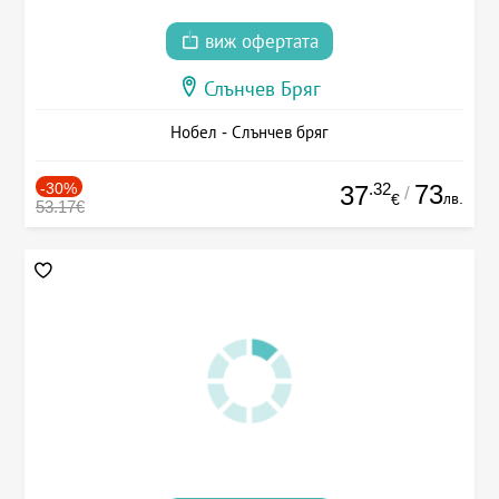
виж офертата
Слънчев Бряг
Нобел - Слънчев бряг
-30%
.32
73
37
/
лв.
€
53.17€