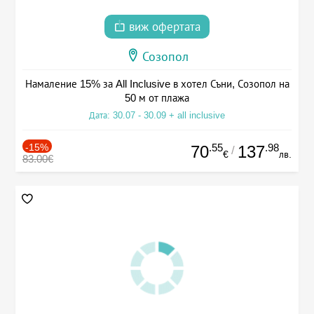
виж офертата
Созопол
Намаление 15% за All Inclusive в хотел Съни, Созопол на
50 м от плажа
Дата: 30.07 - 30.09 + all inclusive
-15%
.55
.98
70
137
/
€
лв.
83.00€