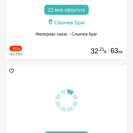
виж офертата
Слънчев Бряг
Империал палас - Слънчев бряг
-25%
.21
63
32
/
лв.
€
42.95€