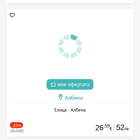
виж офертата
Албена
Елица - Албена
-25%
.59
52
26
/
лв.
€
35.54€