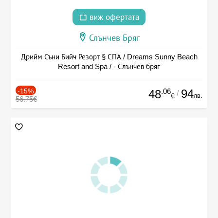
виж офертата
Слънчев Бряг
Дрийм Съни Бийч Резорт § СПА / Dreams Sunny Beach
Resort and Spa / - Слънчев бряг
-15%
.06
94
48
/
лв.
€
56.75€