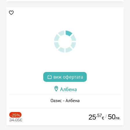
виж офертата
Албена
Оазис - Албена
-25%
.57
50
25
/
лв.
€
34.05€