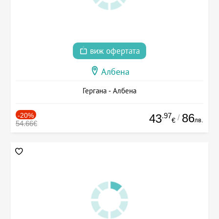
виж офертата
Албена
Гергана - Албена
-20%
.97
86
43
/
лв.
€
54.66€