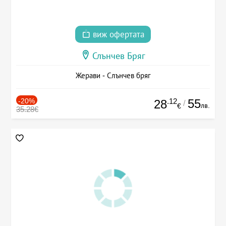
виж офертата
Слънчев Бряг
Жерави - Слънчев бряг
-20%
.12
55
28
/
лв.
€
35.28€