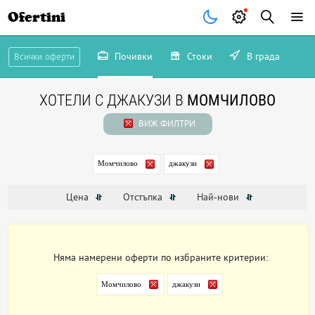
Ofertini
Почивки
Стоки
В града
Всички оферти
ХОТЕЛИ С ДЖАКУЗИ В
МОМЧИЛОВО
ВИЖ ФИЛТРИ
Момчилово
джакузи
Цена
Отстъпка
Най-нови
Няма намерени оферти по избраните критерии:
Момчилово
джакузи