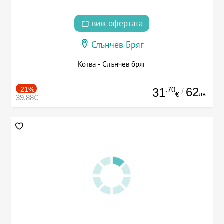
виж офертата
Слънчев Бряг
Котва - Слънчев бряг
-21%
.70
62
31
/
лв.
€
39.88€