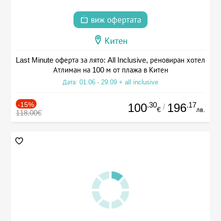
виж офертата
Китен
Last Minute оферта за лято: All Inclusive, реновиран хотел
Атлиман на 100 м от плажа в Китен
Дата: 01.06 - 29.09 + all inclusive
-15%
.30
.17
100
196
/
€
лв.
118.00€