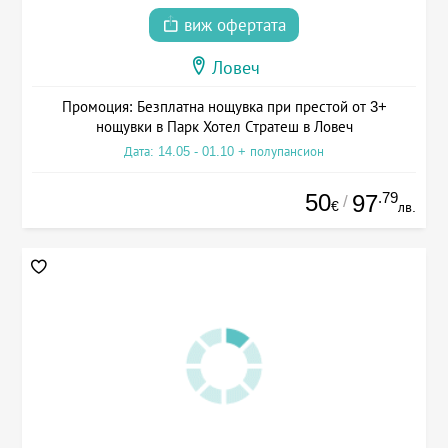
виж офертата
Ловеч
Промоция: Безплатна нощувка при престой от 3+
нощувки в Парк Хотел Стратеш в Ловеч
Дата: 14.05 - 01.10 + полупансион
50
.79
97
/
€
лв.