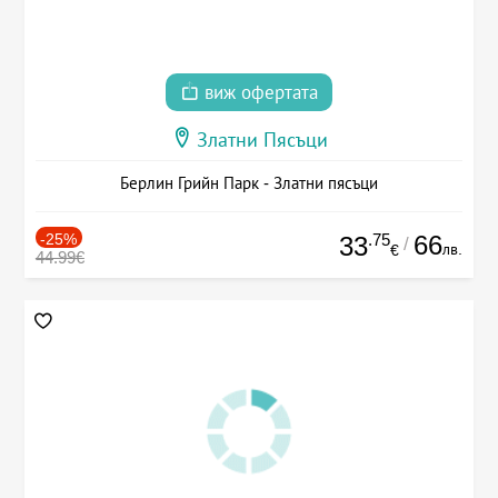
виж офертата
Златни Пясъци
Берлин Грийн Парк - Златни пясъци
-25%
.75
66
33
/
лв.
€
44.99€