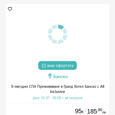
виж офертата
Банско
5-звездно СПА Преживяване в Гранд Хотел Банско с All
Inclusive
Дата: 01.07 - 30.09 + all inclusive
95
.80
185
/
€
лв.