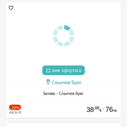
виж офертата
Слънчев Бряг
Белвю - Слънчев бряг
-20%
.86
76
38
/
лв.
€
48.57€