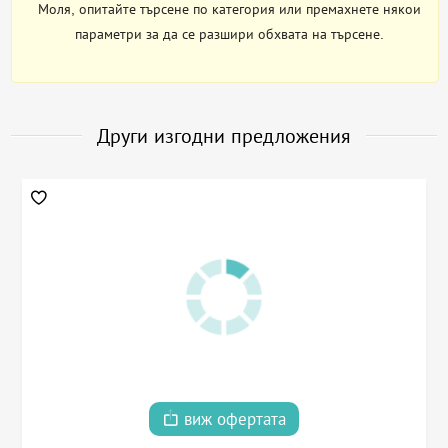
Моля, опитайте търсене по категория или премахнете някои
параметри за да се разшири обхвата на търсене.
Други изгодни предложения
виж офертата