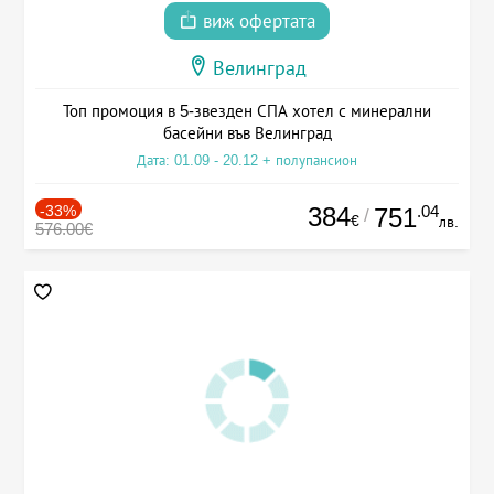
виж офертата
Велинград
Топ промоция в 5-звезден СПА хотел с минерални
басейни във Велинград
Дата: 01.09 - 20.12 + полупансион
-33%
384
.04
751
/
€
лв.
576.00€