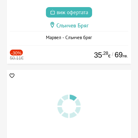
виж офертата
Слънчев Бряг
Марвел - Слънчев бряг
-30%
.28
69
35
/
лв.
€
50.11€