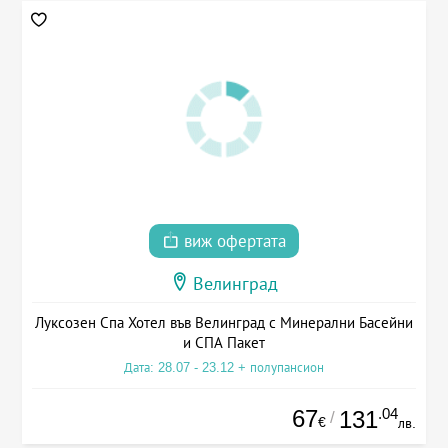
виж офертата
Велинград
Луксозен Спа Хотел във Велинград с Минерални Басейни
и СПА Пакет
Дата: 28.07 - 23.12 + полупансион
67
.04
131
/
€
лв.