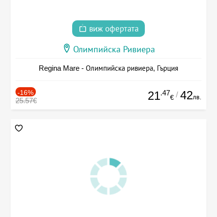
виж офертата
Олимпийска Ривиера
Regina Mare - Олимпийска ривиера, Гърция
-16%
.47
42
21
/
лв.
€
25.57€