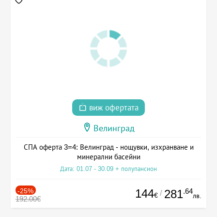
виж офертата
Велинград
СПА оферта 3=4: Велинград - нощувки, изхранване и
минерални басейни
Дата: 01.07 - 30.09 + полупансион
-25%
144
.64
281
/
€
лв.
192.00€