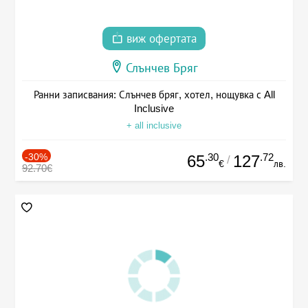
виж офертата
Слънчев Бряг
Ранни записвания: Слънчев бряг, хотел, нощувка с All
Inclusive
+ all inclusive
-30%
.30
.72
65
127
/
€
лв.
92.70€