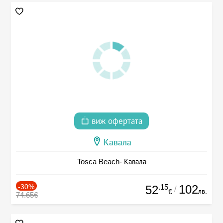
виж офертата
Кавала
Tosca Beach- Кавала
-30%
.15
102
52
/
лв.
€
74.65€