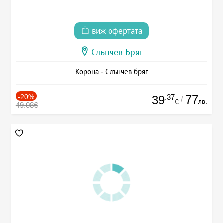
виж офертата
Слънчев Бряг
Корона - Слънчев бряг
-20%
.37
77
39
/
лв.
€
49.08€