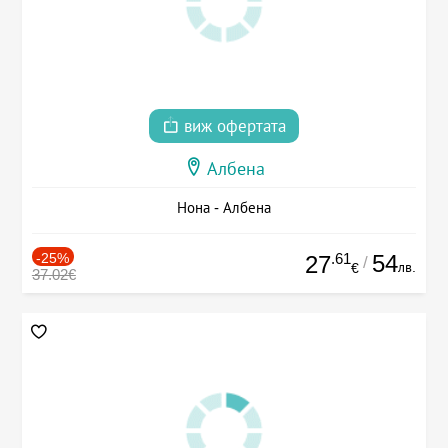
виж офертата
Албена
Нона - Албена
-25%
.61
54
27
/
лв.
€
37.02€