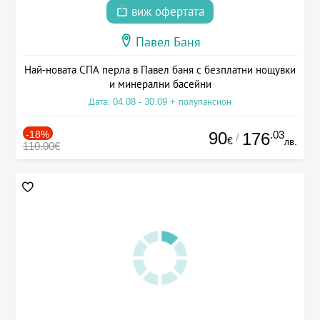
виж офертата
Павел Баня
Най-новата СПА перла в Павел баня с безплатни нощувки
и минерални басейни
Дата: 04.08 - 30.09 + полупансион
-18%
90
.03
176
/
€
лв.
110.00€