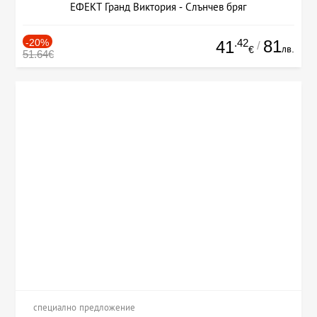
ЕФЕКТ Гранд Виктория - Слънчев бряг
-20%
.42
81
41
/
лв.
€
51.64€
специално предложение