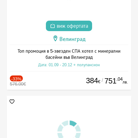
виж офертата
Велинград
Топ промоция в 5-звезден СПА хотел с минерални
басейни във Велинград
Дата: 01.09 - 20.12 + полупансион
-33%
384
.04
751
/
€
лв.
576.00€