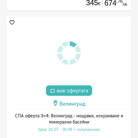
345
.76
674
/
€
лв.
виж офертата
Велинград
СПА оферта 3=4: Велинград - нощувки, изхранване и
минерални басейни
Дата: 01.07 - 30.09 + полупансион