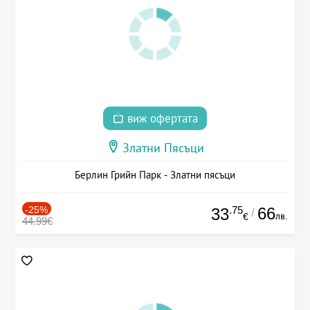
виж офертата
Златни Пясъци
Берлин Грийн Парк - Златни пясъци
-25%
.75
66
33
/
лв.
€
44.99€