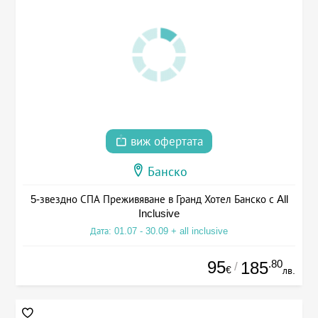
виж офертата
Банско
5-звездно СПА Преживяване в Гранд Хотел Банско с All
Inclusive
Дата: 01.07 - 30.09 + all inclusive
95
.80
185
/
€
лв.