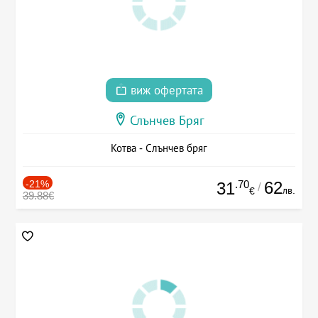
виж офертата
Слънчев Бряг
Котва - Слънчев бряг
-21%
.70
62
31
/
лв.
€
39.88€