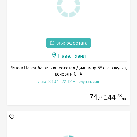
виж офертата
Павел Баня
Лято в Павел баня: Балнеохотел Дианамар 5* със закуска,
вечеря и СПА
Дата: 23.07 - 22.12 + полупансион
74
.73
144
/
€
лв.