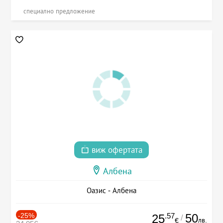
специално предложение
виж офертата
Албена
Оазис - Албена
-25%
.57
50
25
/
лв.
€