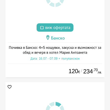
виж офертата
Банско
Почивка в Банско: 4=5 нощувки, закуска и възможност за
обяд и вечеря в хотел Мария Антоанета
Дата: 16.07 - 07.09 + полупансион
120
.70
234
/
€
лв.