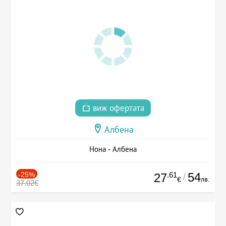
виж офертата
Албена
Нона - Албена
-25%
.61
54
27
/
лв.
€
37.02€