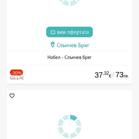
виж офертата
Слънчев Бряг
Нобел - Слънчев бряг
-30%
.32
73
37
/
лв.
€
53.17€