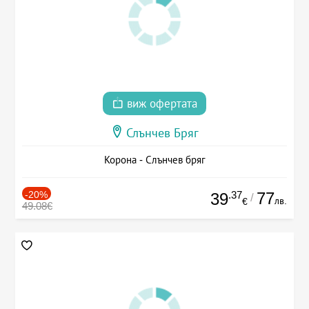
виж офертата
Слънчев Бряг
Корона - Слънчев бряг
-20%
.37
77
39
/
лв.
€
49.08€