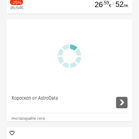
-25%
.59
52
26
/
лв.
€
35.54€
Хороскоп от AstroData
Инсталирайте сега