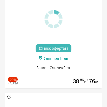
виж офертата
Слънчев Бряг
Белвю - Слънчев бряг
-20%
.86
76
38
/
лв.
€
48.57€