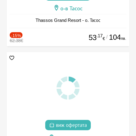
о-в Тасос
Thassos Grand Resort - о. Тасос
-15%
.17
104
53
/
лв.
€
62.38€
виж офертата