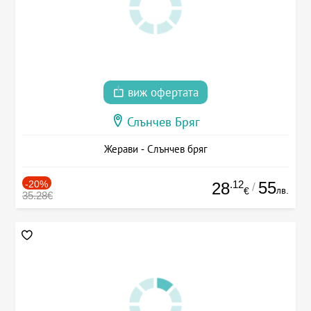
виж офертата
Слънчев Бряг
Жерави - Слънчев бряг
-20%
.12
55
28
/
лв.
€
35.28€