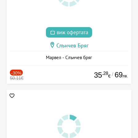
виж офертата
Слънчев Бряг
Марвел - Слънчев бряг
-30%
.28
69
35
/
лв.
€
50.11€