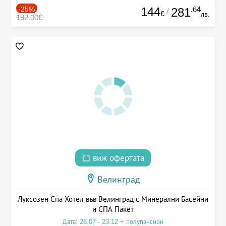
-25%
144
.64
281
/
€
лв.
192.00€
виж офертата
Велинград
Луксозен Спа Хотел във Велинград с Минерални Басейни
и СПА Пакет
Дата: 28.07 - 23.12 + полупансион