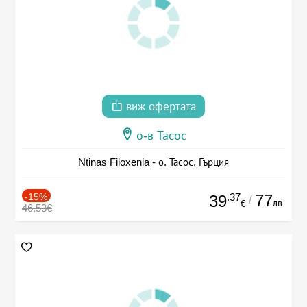
виж офертата
о-в Тасос
Ntinas Filoxenia - о. Тасос, Гърция
-15%
.37
77
39
/
лв.
€
46.53€