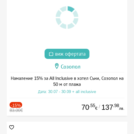
виж офертата
Созопол
Намаление 15% за All Inclusive в хотел Съни, Созопол на
50 м от плажа
Дата: 30.07 - 30.09 + all inclusive
-15%
.55
.98
70
137
/
€
лв.
83.00€