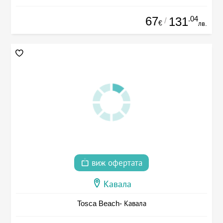
67
.04
131
/
€
лв.
виж офертата
Кавала
Tosca Beach- Кавала