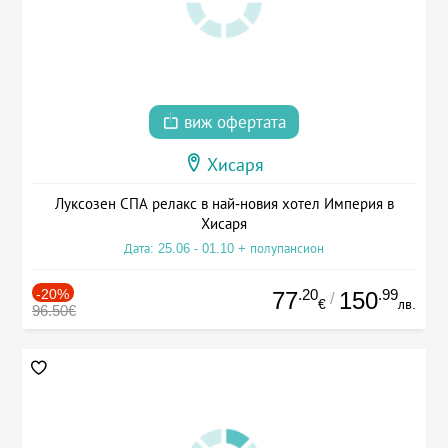
виж офертата
Хисаря
Луксозен СПА релакс в най-новия хотел Империя в
Хисаря
Дата: 25.06 - 01.10 + полупансион
-20%
.20
.99
77
150
/
€
лв.
96.50€