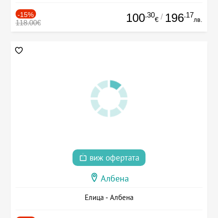
-15%
.30
.17
100
196
/
€
лв.
118.00€
виж офертата
Албена
Елица - Албена