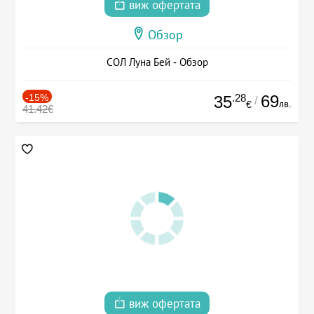
виж офертата
Обзор
СОЛ Луна Бей - Обзор
-15%
.28
69
35
/
лв.
€
41.42€
виж офертата