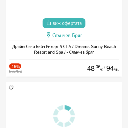
виж офертата
Слънчев Бряг
Дрийм Съни Бийч Резорт § СПА / Dreams Sunny Beach
Resort and Spa / - Слънчев бряг
-15%
.06
94
48
/
лв.
€
56.75€