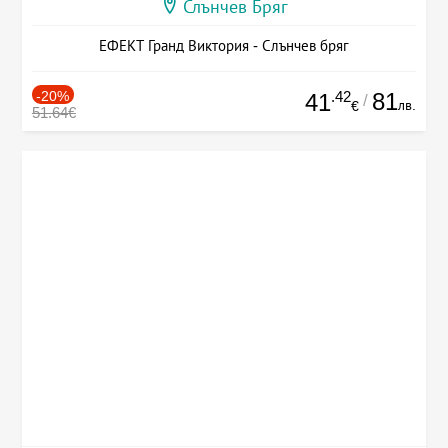
Слънчев Бряг
ЕФЕКТ Гранд Виктория - Слънчев бряг
-20%
.42
81
41
/
лв.
€
51.64€