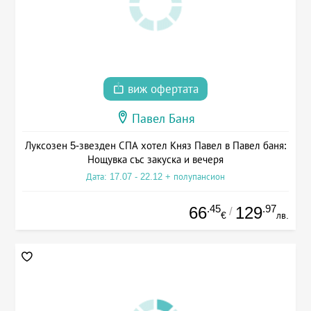
виж офертата
Павел Баня
Луксозен 5-звезден СПА хотел Княз Павел в Павел баня:
Нощувка със закуска и вечеря
Дата: 17.07 - 22.12 + полупансион
.45
.97
66
129
/
€
лв.