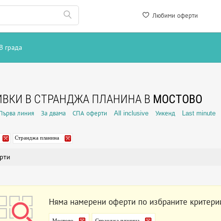
Любими оферти
В града
ВКИ В СТРАНДЖА ПЛАНИНА В
МОСТОВО
Първа линия
За двама
СПА оферти
All inclusive
Уикенд
Last minute
Странджа планина
рти
Няма намерени оферти по избраните критери
Мостово
Странджа планина