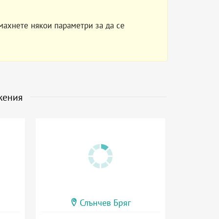
махнете някои параметри за да се
жения
Слънчев Бряг