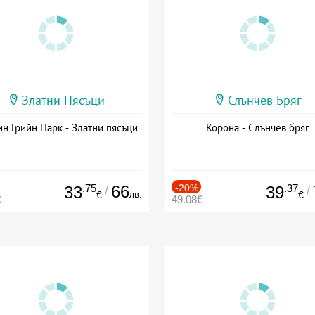
Златни Пясъци
Слънчев Бряг
н Грийн Парк - Златни пясъци
Корона - Слънчев бряг
.75
66
-20%
.37
33
39
/
/
лв.
€
€
€
49.08€