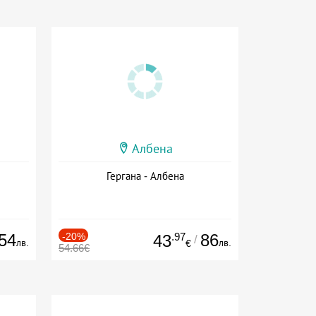
Албена
Гергана - Албена
54
-20%
.97
86
43
/
лв.
лв.
€
54.66€