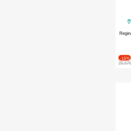
Regin
-16%
25.57