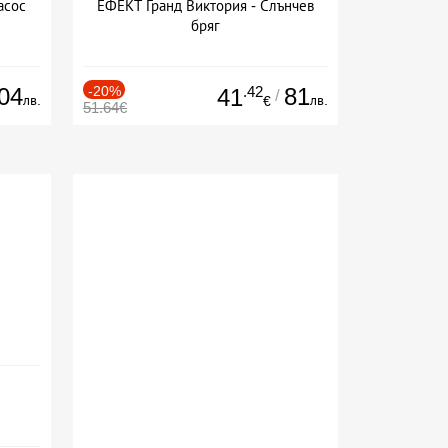
асос
ЕФЕКТ Гранд Виктория - Слънчев
бряг
04
-20%
.42
81
41
/
лв.
лв.
€
51.64€