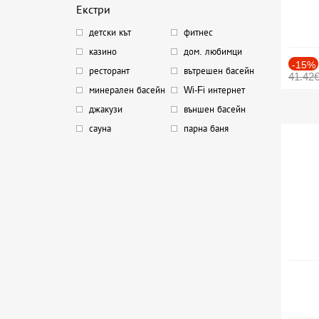
Екстри
детски кът
фитнес
казино
дом. любимци
-15%
ресторант
вътрешен басейн
41.42
минерален басейн
Wi-Fi интернет
джакузи
външен басейн
сауна
парна баня