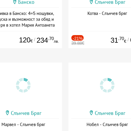
Банско
Слънчев Бряг
ивка в Банско: 4=5 нощувки,
Котва - Слънчев бряг
уска и възможност за обяд и
еря в хотел Мария Антоанета
а: 16.07 - 07.09 + полупансион
120
.70
-21%
.70
234
31
/
/
€
лв.
€
39.88€
Слънчев Бряг
Слънчев Бряг
Марвел - Слънчев бряг
Нобел - Слънчев бряг