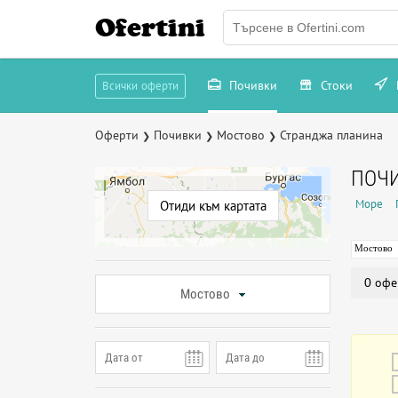
Ofertini
Почивки
Стоки
Всички оферти
Оферти
Почивки
Мостово
Странджа планина
❯
❯
❯
ПОЧИ
Море
Отиди към картата
Мостово
0 офе
Мостово