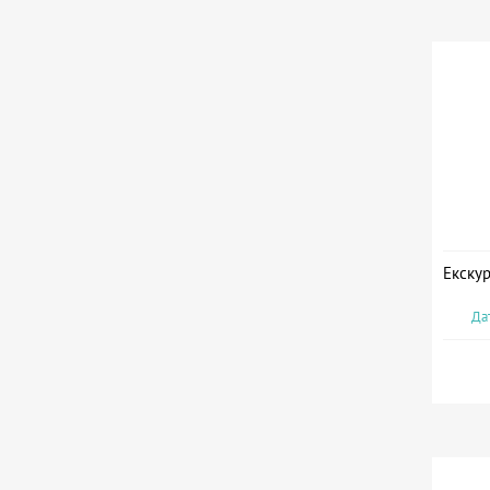
Екскур
Дат