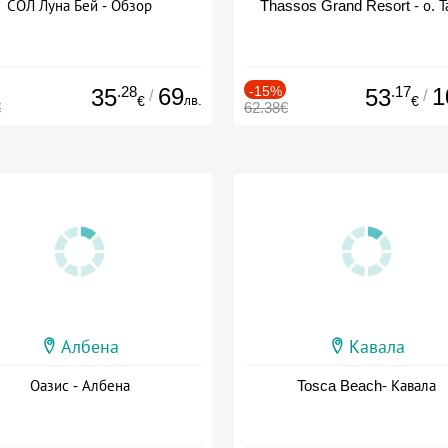
СОЛ Луна Бей - Обзор
Thassos Grand Resort - о. Т
.28
69
-15%
.17
1
35
53
/
/
лв.
€
€
€
62.38€
Албена
Кавала
Оазис - Албена
Tosca Beach- Кавала