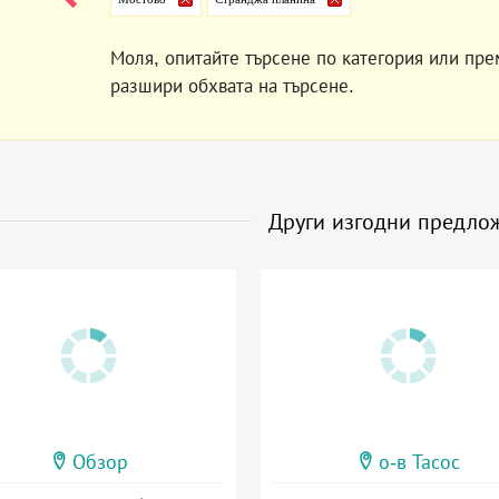
Моля, опитайте търсене по категория или пре
разшири обхвата на търсене.
Други изгодни предло
Обзор
о-в Тасос