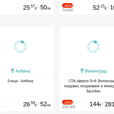
.57
50
-30%
.15
1
25
52
/
/
лв.
€
€
€
74.65€
Албена
Велинград
Елица - Албена
СПА оферта 3=4: Велингра
нощувки, изхранване и мине
басейни
Дата: 01.07 - 30.09 + полупан
.59
52
-25%
144
26
28
/
/
лв.
€
€
€
192.00€