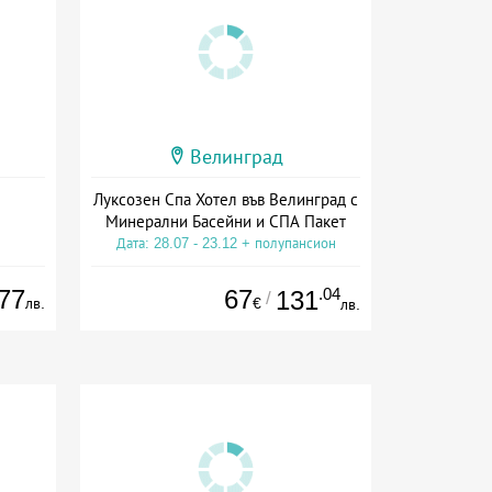
Велинград
Луксозен Спа Хотел във Велинград с
Минерални Басейни и СПА Пакет
Дата: 28.07 - 23.12 + полупансион
77
67
.04
131
/
лв.
€
лв.