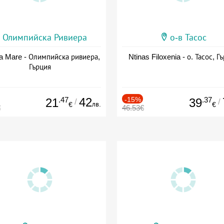
Олимпийска Ривиера
о-в Тасос
a Mare - Олимпийска ривиера,
Ntinas Filoxenia - о. Тасос, Г
Гърция
.47
42
-15%
.37
21
39
/
/
лв.
€
€
€
46.53€