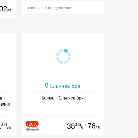
02
специално предложение
лв.
Слънчев Бряг
д -
Белвю - Слънчев бряг
рални
сион
.64
-20%
.86
76
1
38
/
лв.
лв.
€
48.57€