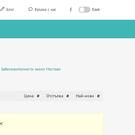
Блог
Връзка с нас
Dark
Забележителности около Мостово
Цена
Отстъпка
Най-нови
и: