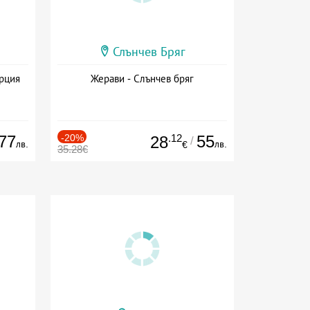
Слънчев Бряг
ърция
Жерави - Слънчев бряг
77
-20%
.12
55
28
/
лв.
лв.
€
35.28€