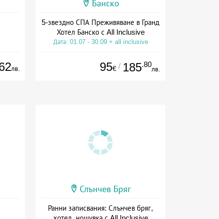
Банско
5-звездно СПА Преживяване в Гранд
Хотел Банско с All Inclusive
Дата: 01.07 - 30.09 + all inclusive
62
95
.80
185
/
лв.
€
лв.
Слънчев Бряг
Ранни записвания: Слънчев бряг,
хотел, нощувка с All Inclusive