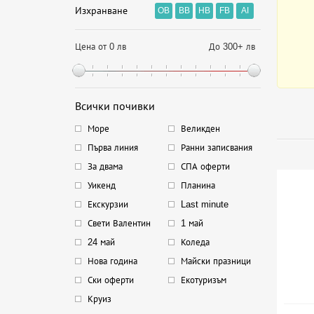
Изхранване
OB
BB
HB
FB
AI
Цена от 0 лв
До 300+ лв
Всички почивки
Море
Великден
Първа линия
Ранни записвания
За двама
СПА оферти
Уикенд
Планина
Екскурзии
Last minute
Свети Валентин
1 май
24 май
Коледа
Нова година
Майски празници
Ски оферти
Екотуризъм
Круиз