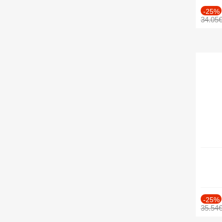
-25%
34.05
-25%
35.54