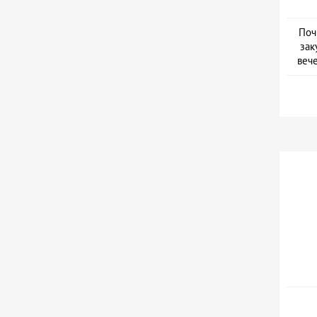
Поч
зак
веч
Дат