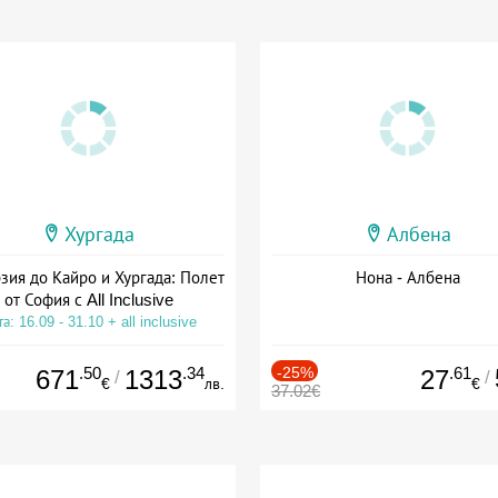
Хургада
Албена
зия до Кайро и Хургада: Полет
Нона - Албена
от София с All Inclusive
а: 16.09 - 31.10 + all inclusive
.50
.34
-25%
.61
671
1313
27
/
/
€
лв.
€
37.02€