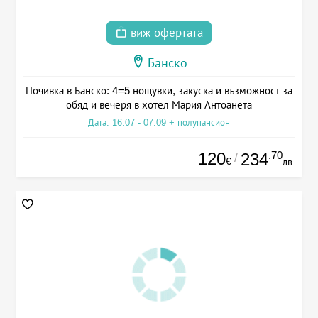
виж офертата
Банско
Почивка в Банско: 4=5 нощувки, закуска и възможност за
обяд и вечеря в хотел Мария Антоанета
Дата: 16.07 - 07.09 + полупансион
120
.70
234
/
€
лв.