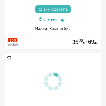
виж офертата
Слънчев Бряг
Марвел - Слънчев бряг
-30%
.28
69
35
/
лв.
€
50.11€