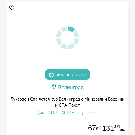
виж офертата
Велинград
Луксозен Спа Хотел във Велинград с Минерални Басейни
и СПА Пакет
Дата: 28.07 - 23.12 + полупансион
67
.04
131
/
€
лв.