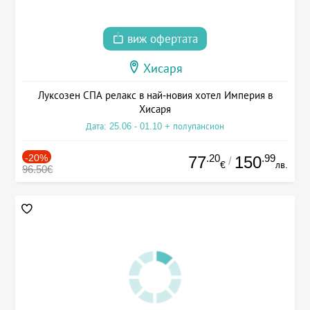
виж офертата
Хисаря
Луксозен СПА релакс в най-новия хотел Империя в
Хисаря
Дата: 25.06 - 01.10 + полупансион
-20%
.20
.99
77
150
/
€
лв.
96.50€