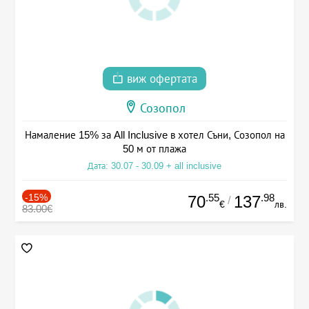
виж офертата
Созопол
Намаление 15% за All Inclusive в хотел Съни, Созопол на
50 м от плажа
Дата: 30.07 - 30.09 + all inclusive
-15%
.55
.98
70
137
/
€
лв.
83.00€