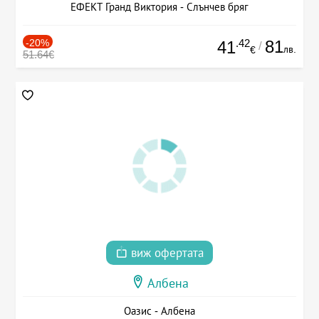
ЕФЕКТ Гранд Виктория - Слънчев бряг
-20%
.42
81
41
/
лв.
€
51.64€
виж офертата
Албена
Оазис - Албена