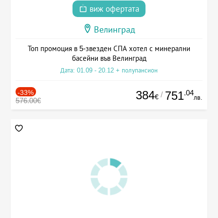
виж офертата
Велинград
Топ промоция в 5-звезден СПА хотел с минерални
басейни във Велинград
Дата: 01.09 - 20.12 + полупансион
-33%
384
.04
751
/
€
лв.
576.00€