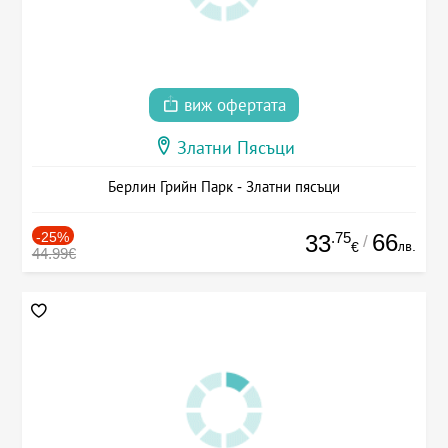
виж офертата
Златни Пясъци
Берлин Грийн Парк - Златни пясъци
-25%
.75
66
33
/
лв.
€
44.99€