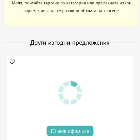
Моля, опитайте търсене по категория или премахнете някои
параметри за да се разшири обхвата на търсене.
Други изгодни предложения
виж офертата