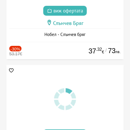
виж офертата
Слънчев Бряг
Нобел - Слънчев бряг
-30%
.32
73
37
/
лв.
€
53.17€