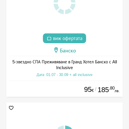
виж офертата
Банско
5-звездно СПА Преживяване в Гранд Хотел Банско с All
Inclusive
Дата: 01.07 - 30.09 + all inclusive
95
.80
185
/
€
лв.