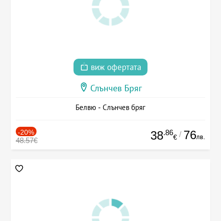
виж офертата
Слънчев Бряг
Белвю - Слънчев бряг
-20%
.86
76
38
/
лв.
€
48.57€