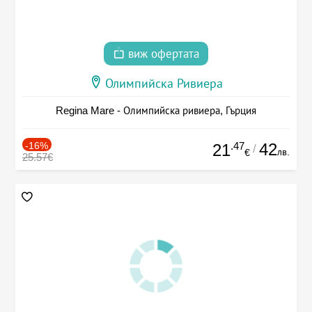
виж офертата
Олимпийска Ривиера
Regina Mare - Олимпийска ривиера, Гърция
-16%
.47
42
21
/
лв.
€
25.57€