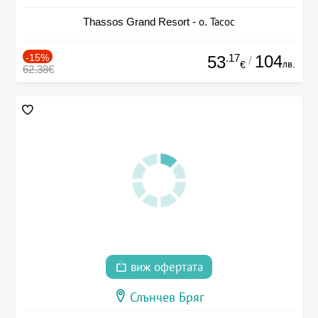
Thassos Grand Resort - о. Тасос
-15%
.17
104
53
/
лв.
€
62.38€
виж офертата
Слънчев Бряг