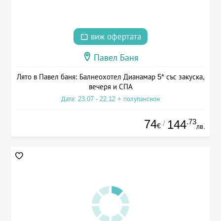
виж офертата
Павел Баня
Лято в Павел баня: Балнеохотел Дианамар 5* със закуска,
вечеря и СПА
Дата: 23.07 - 22.12 + полупансион
74
.73
144
/
€
лв.