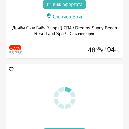
виж офертата
Слънчев Бряг
Дрийм Съни Бийч Резорт § СПА / Dreams Sunny Beach
Resort and Spa / - Слънчев бряг
-15%
.06
94
48
/
лв.
€
56.75€