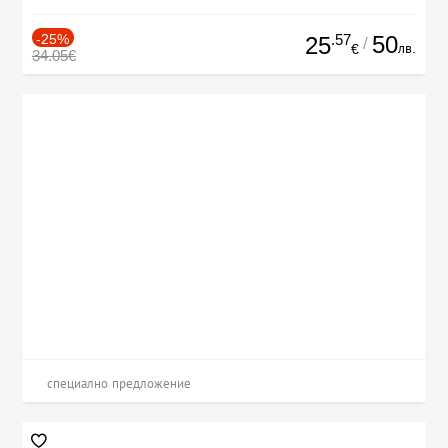
-25%
.57
50
25
/
лв.
€
34.05€
специално предложение