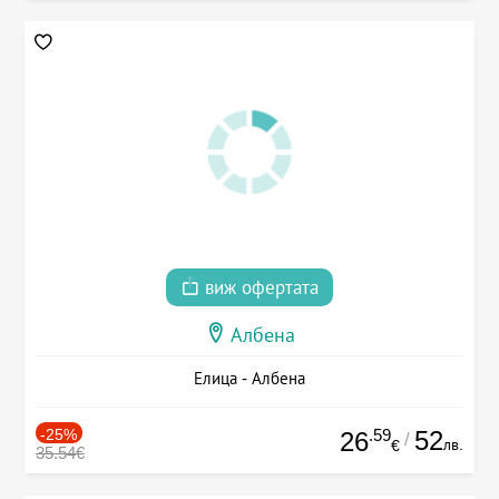
виж офертата
Албена
Елица - Албена
-25%
.59
52
26
/
лв.
€
35.54€