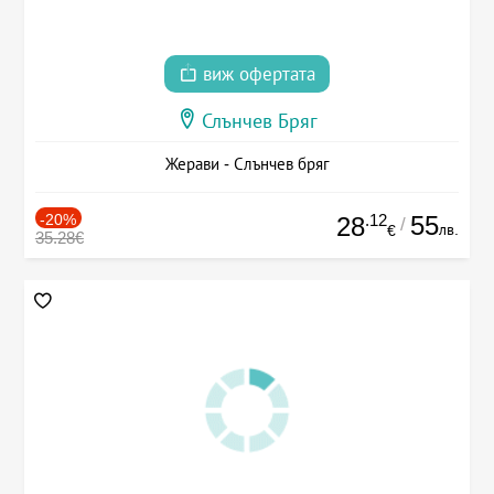
виж офертата
Слънчев Бряг
Жерави - Слънчев бряг
-20%
.12
55
28
/
лв.
€
35.28€