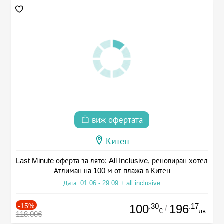
виж офертата
Китен
Last Minute оферта за лято: All Inclusive, реновиран хотел
Атлиман на 100 м от плажа в Китен
Дата: 01.06 - 29.09 + all inclusive
-15%
.30
.17
100
196
/
€
лв.
118.00€