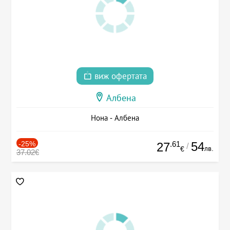
виж офертата
Албена
Нона - Албена
-25%
.61
54
27
/
лв.
€
37.02€