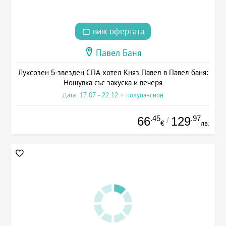
виж офертата
Павел Баня
Луксозен 5-звезден СПА хотел Княз Павел в Павел баня:
Нощувка със закуска и вечеря
Дата: 17.07 - 22.12 + полупансион
.45
.97
66
129
/
€
лв.