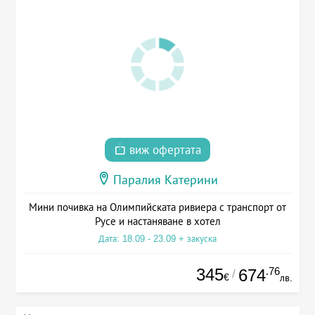
виж офертата
Паралия Катерини
Мини почивка на Олимпийската ривиера с транспорт от
Русе и настаняване в хотел
Дата: 18.09 - 23.09 + закуска
345
.76
674
/
€
лв.