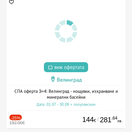
виж офертата
Велинград
СПА оферта 3=4: Велинград - нощувки, изхранване и
минерални басейни
Дата: 01.07 - 30.09 + полупансион
-25%
144
.64
281
/
€
лв.
192.00€