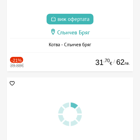
виж офертата
Слънчев Бряг
Котва - Слънчев бряг
-21%
.70
62
31
/
лв.
€
39.88€