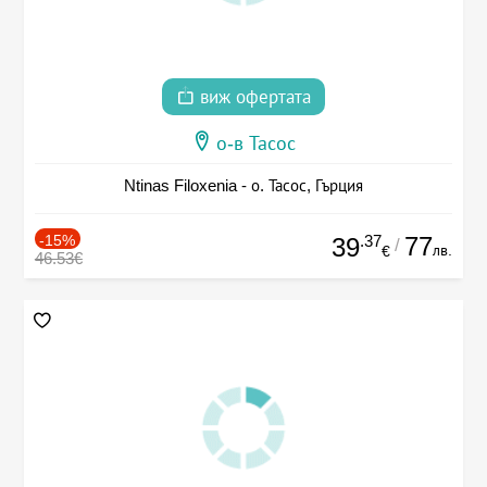
виж офертата
о-в Тасос
Ntinas Filoxenia - о. Тасос, Гърция
-15%
.37
77
39
/
лв.
€
46.53€