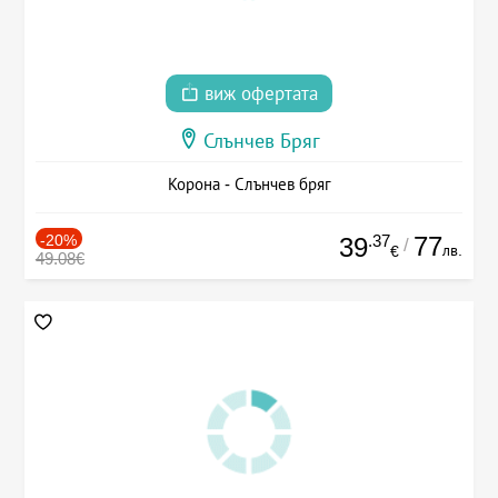
виж офертата
Слънчев Бряг
Корона - Слънчев бряг
-20%
.37
77
39
/
лв.
€
49.08€