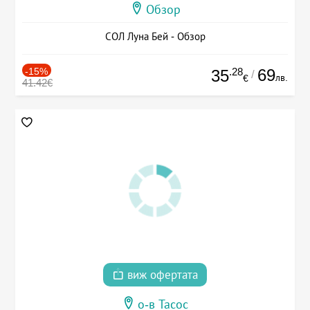
Обзор
СОЛ Луна Бей - Обзор
-15%
.28
69
35
/
лв.
€
41.42€
виж офертата
о-в Тасос