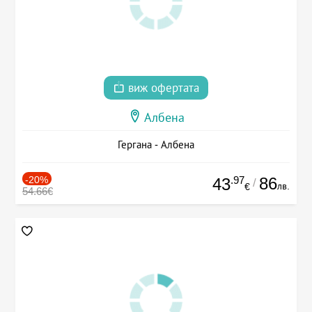
виж офертата
Албена
Гергана - Албена
-20%
.97
86
43
/
лв.
€
54.66€