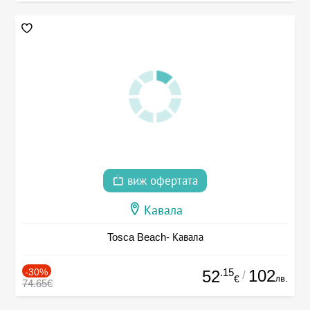
виж офертата
Кавала
Tosca Beach- Кавала
-30%
.15
102
52
/
лв.
€
74.65€