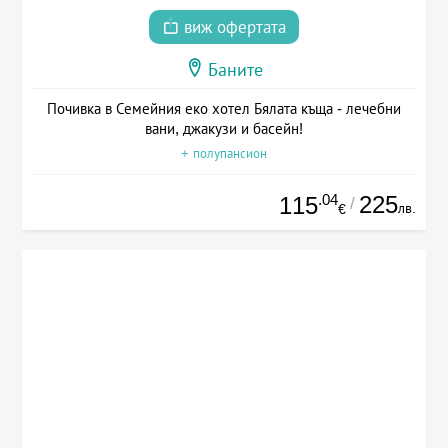
виж офертата
Баните
Почивка в Семейния еко хотел Бялата къща - лечебни
вани, джакузи и басейн!
+ полупансион
.04
225
115
/
лв.
€