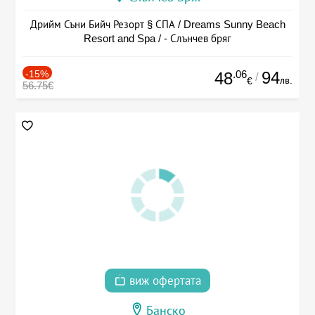
Дрийм Съни Бийч Резорт § СПА / Dreams Sunny Beach
Resort and Spa / - Слънчев бряг
-15%
.06
94
48
/
лв.
€
56.75€
виж офертата
Банско