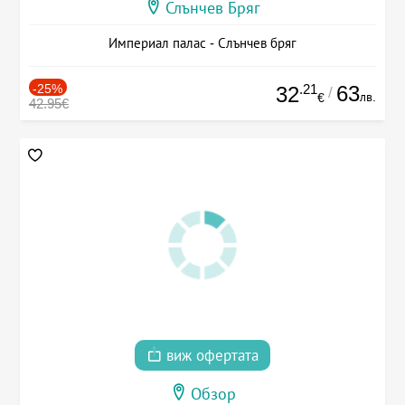
Слънчев Бряг
Империал палас - Слънчев бряг
-25%
.21
63
32
/
лв.
€
42.95€
виж офертата
Обзор