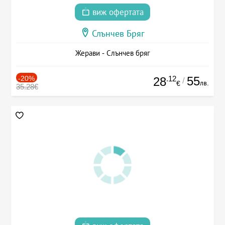
виж офертата
Слънчев Бряг
Жерави - Слънчев бряг
-20%
.12
55
28
/
лв.
€
35.28€