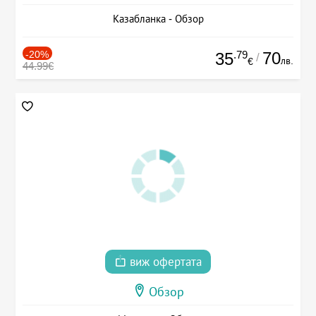
Казабланка - Обзор
-20%
.79
70
35
/
лв.
€
44.99€
виж офертата
Обзор