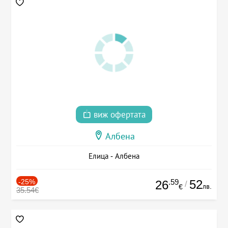
виж офертата
Албена
Елица - Албена
-25%
.59
52
26
/
лв.
€
35.54€