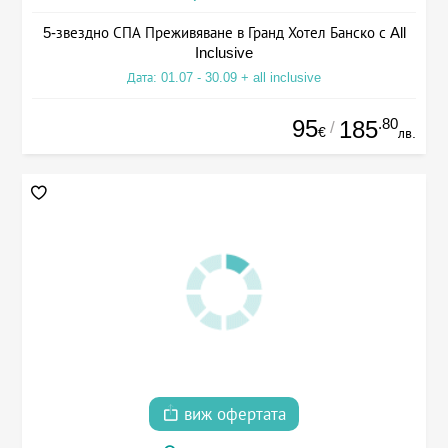
5-звездно СПА Преживяване в Гранд Хотел Банско с All
Inclusive
Дата: 01.07 - 30.09 + all inclusive
95
.80
185
/
€
лв.
виж офертата