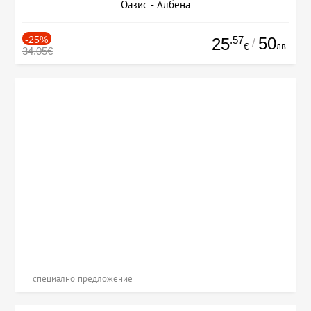
Оазис - Албена
-25%
.57
50
25
/
лв.
€
34.05€
специално предложение