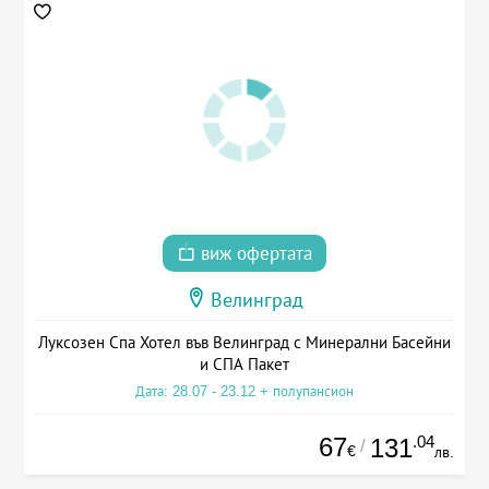
виж офертата
Велинград
Луксозен Спа Хотел във Велинград с Минерални Басейни
и СПА Пакет
Дата: 28.07 - 23.12 + полупансион
67
.04
131
/
€
лв.