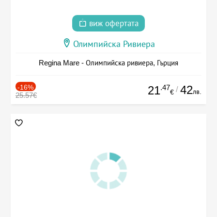
виж офертата
Олимпийска Ривиера
Regina Mare - Олимпийска ривиера, Гърция
-16%
.47
42
21
/
лв.
€
25.57€