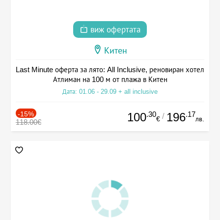
виж офертата
Китен
Last Minute оферта за лято: All Inclusive, реновиран хотел
Атлиман на 100 м от плажа в Китен
Дата: 01.06 - 29.09 + all inclusive
-15%
.30
.17
100
196
/
€
лв.
118.00€