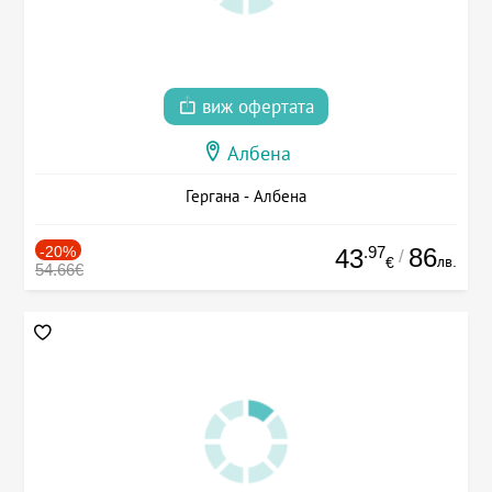
виж офертата
Албена
Гергана - Албена
-20%
.97
86
43
/
лв.
€
54.66€