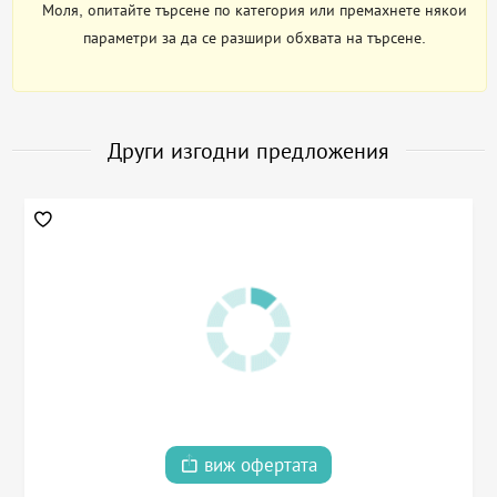
Моля, опитайте търсене по категория или премахнете някои
параметри за да се разшири обхвата на търсене.
Други изгодни предложения
виж офертата