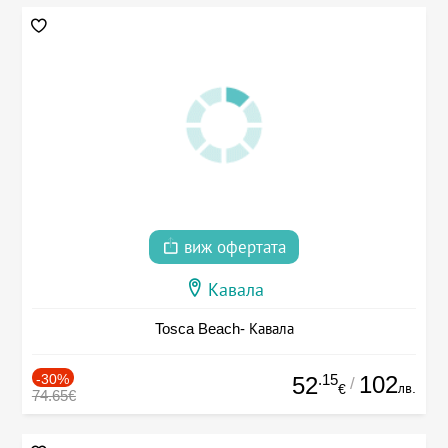
виж офертата
Кавала
Tosca Beach- Кавала
-30%
.15
102
52
/
лв.
€
74.65€