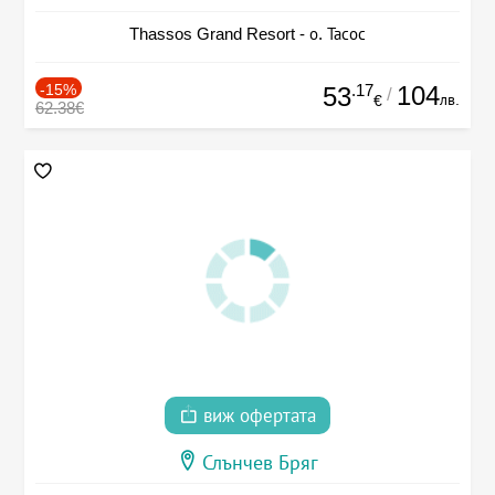
Thassos Grand Resort - о. Тасос
-15%
.17
104
53
/
лв.
€
62.38€
виж офертата
Слънчев Бряг