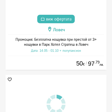
виж офертата
Ловеч
Промоция: Безплатна нощувка при престой от 3+
нощувки в Парк Хотел Стратеш в Ловеч
Дата: 14.05 - 01.10 + полупансион
50
.79
97
/
€
лв.