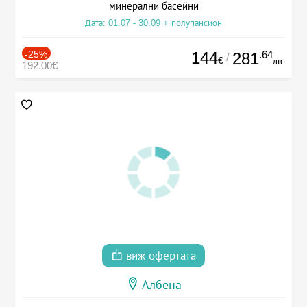
минерални басейни
Дата: 01.07 - 30.09 + полупансион
-25%
144
.64
281
/
€
лв.
192.00€
виж офертата
Албена