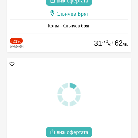
виж офертата
Слънчев Бряг
Котва - Слънчев бряг
-21%
.70
62
31
/
лв.
€
39.88€
виж офертата