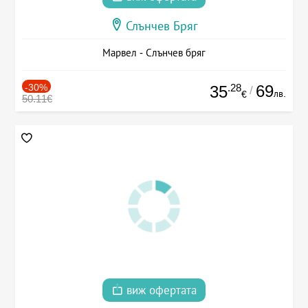
Слънчев Бряг
Марвел - Слънчев бряг
-30%
.28
69
35
/
лв.
€
50.11€
виж офертата