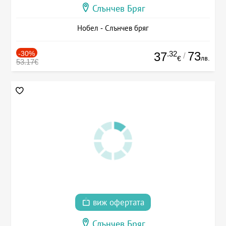
Слънчев Бряг
Нобел - Слънчев бряг
-30%
.32
73
37
/
лв.
€
53.17€
виж офертата
Слънчев Бряг