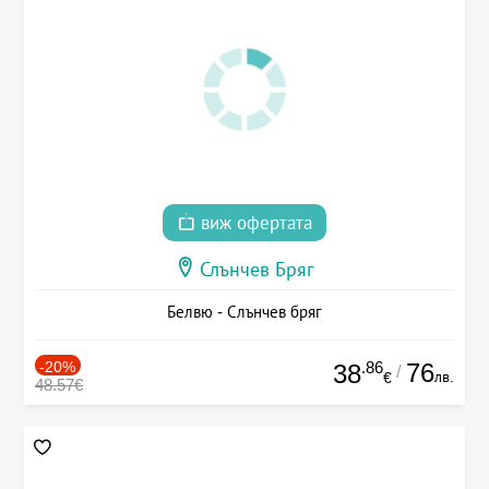
виж офертата
Слънчев Бряг
Белвю - Слънчев бряг
-20%
.86
76
38
/
лв.
€
48.57€