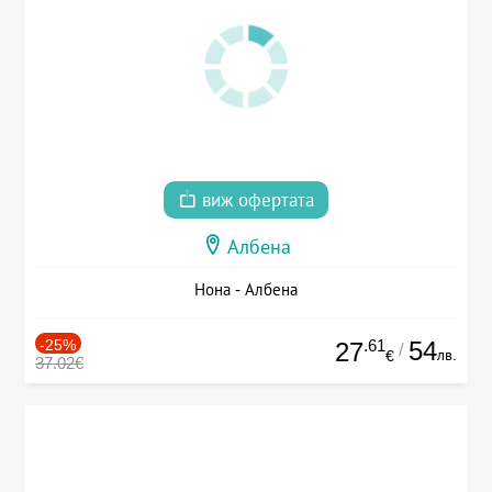
виж офертата
Албена
Нона - Албена
-25%
.61
54
27
/
лв.
€
37.02€