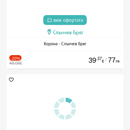
виж офертата
Слънчев Бряг
Корона - Слънчев бряг
-20%
.37
77
39
/
лв.
€
49.08€