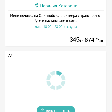
Паралия Катерини
Мини почивка на Олимпийската ривиера с транспорт от
Русе и настаняване в хотел
Дата: 18.09 - 23.09 + закуска
345
.76
674
/
€
лв.
виж офертата