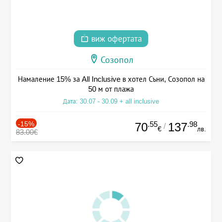
виж офертата
Созопол
Намаление 15% за All Inclusive в хотел Съни, Созопол на
50 м от плажа
Дата: 30.07 - 30.09 + all inclusive
-15%
.55
.98
70
137
/
€
лв.
83.00€