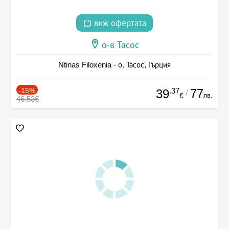
виж офертата
о-в Тасос
Ntinas Filoxenia - о. Тасос, Гърция
-15%
.37
77
39
/
лв.
€
46.53€