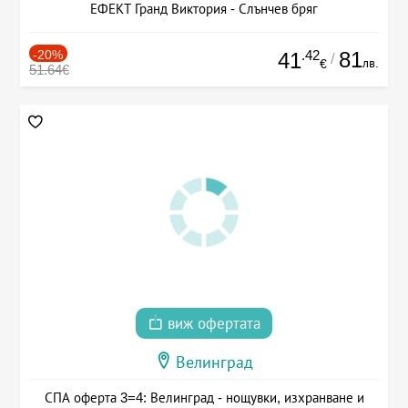
ЕФЕКТ Гранд Виктория - Слънчев бряг
-20%
.42
81
41
/
лв.
€
51.64€
виж офертата
Велинград
СПА оферта 3=4: Велинград - нощувки, изхранване и