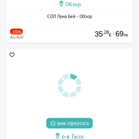
Обзор
СОЛ Луна Бей - Обзор
-15%
.28
69
35
/
лв.
€
41.42€
виж офертата
о-в Тасос