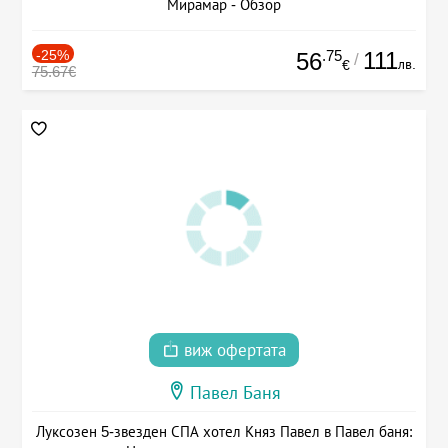
Мирамар - Обзор
-25%
.75
111
56
/
лв.
€
75.67€
виж офертата
Павел Баня
Луксозен 5-звезден СПА хотел Княз Павел в Павел баня: