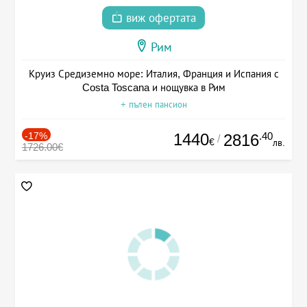
виж офертата
Рим
Круиз Средиземно море: Италия, Франция и Испания с
Costa Toscana и нощувка в Рим
+ пълен пансион
-17%
1440
.40
2816
/
€
лв.
1726.00€