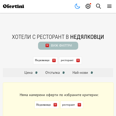
Почивки
Стоки
В града
Всички оферти
Ofertini
ХОТЕЛИ С РЕСТОРАНТ В
НЕДЯЛКОВЦИ
ВИЖ ФИЛТРИ
Недялковци
ресторант
Цена
Отстъпка
Най-нови
Няма намерени оферти по избраните критерии:
Недялковци
ресторант