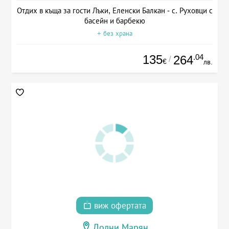
Отдих в къща за гости Лъки, Еленски Балкан - с. Руховци с
басейн и барбекю
+ без храна
135
.04
264
/
€
лв.
виж офертата
Долни Марян