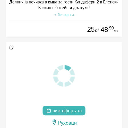
Делнична почивка в къща за гости Кандафери 2 в Еленски
Балкан с басейн и джакузи!
+ без храна
25
.90
48
/
€
лв.
виж офертата
Руховци