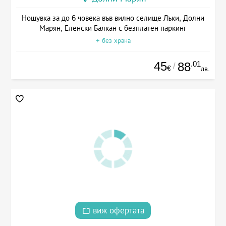
Нощувка за до 6 човека във вилно селище Лъки, Долни
Марян, Еленски Балкан с безплатен паркинг
+ без храна
45
.01
88
/
€
лв.
виж офертата