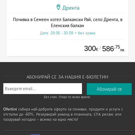
Дрента
Почивка в Семеен хотел Балкански Рай, село Дрента, в
Еленския балкан
Дата: 29.06 - 30.09 + без храна
300
.75
586
/
€
лв.
АБОНИРАЙ СЕ ЗА НАШИЯ Е-БЮЛЕТИН
Без спам. Отказ по всяко време.
Ofertini
събира най-добрите оферти за почивки, продукти и услуги с
отстъпки до -60%. Резервирай уикенд в планината, СПА релакс или
пазарувай изгодно – всичко на едно място!