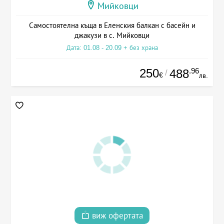
Мийковци
Самостоятелна къща в Еленския балкан с басейн и
джакузи в с. Мийковци
Дата: 01.08 - 20.09 + без храна
250
.96
488
/
€
лв.
виж офертата