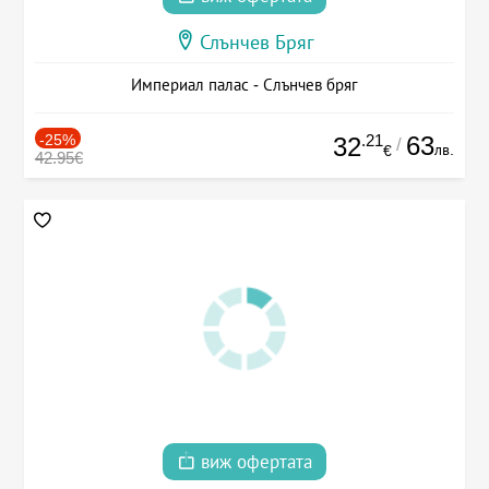
Слънчев Бряг
Империал палас - Слънчев бряг
-25%
.21
63
32
/
лв.
€
42.95€
виж офертата