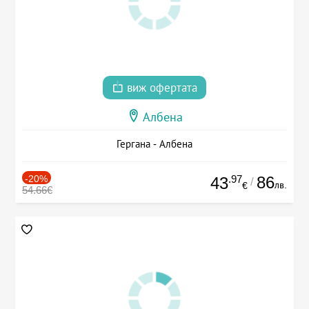
виж офертата
Албена
Гергана - Албена
-20%
.97
86
43
/
лв.
€
54.66€