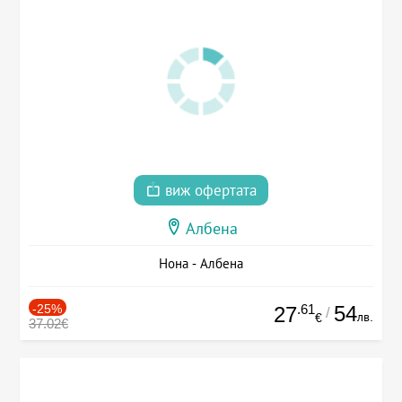
виж офертата
Албена
Нона - Албена
-25%
.61
54
27
/
лв.
€
37.02€