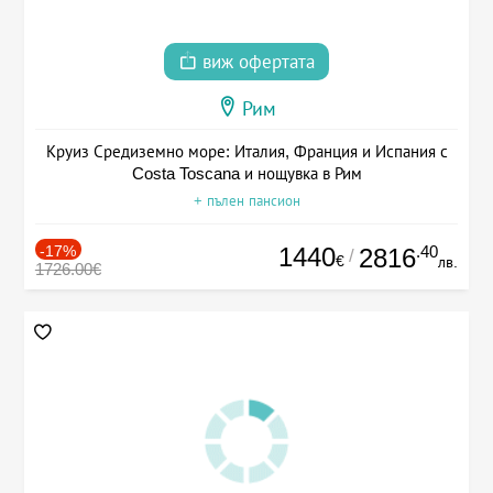
виж офертата
Рим
Круиз Средиземно море: Италия, Франция и Испания с
Costa Toscana и нощувка в Рим
+ пълен пансион
-17%
1440
.40
2816
/
€
лв.
1726.00€