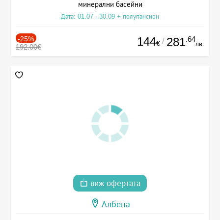
минерални басейни
Дата: 01.07 - 30.09 + полупансион
-25%
144
.64
281
/
€
лв.
192.00€
виж офертата
Албена