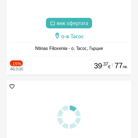
виж офертата
о-в Тасос
Ntinas Filoxenia - о. Тасос, Гърция
-15%
.37
77
39
/
лв.
€
46.53€