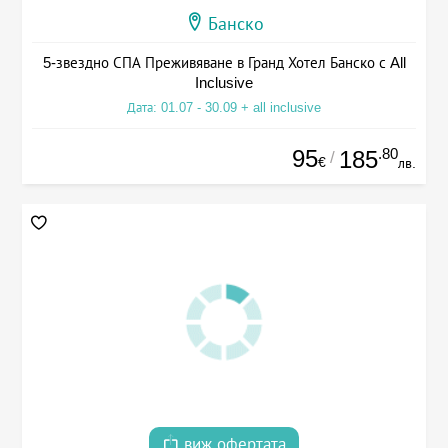
Банско
5-звездно СПА Преживяване в Гранд Хотел Банско с All
Inclusive
Дата: 01.07 - 30.09 + all inclusive
95
.80
185
/
€
лв.
виж офертата