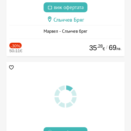
виж офертата
Слънчев Бряг
Марвел - Слънчев бряг
-30%
.28
69
35
/
лв.
€
50.11€