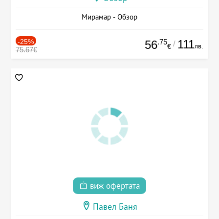
Мирамар - Обзор
-25%
.75
111
56
/
лв.
€
75.67€
виж офертата
Павел Баня