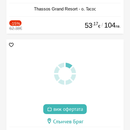
Thassos Grand Resort - о. Тасос
-15%
.17
104
53
/
лв.
€
62.38€
виж офертата
Слънчев Бряг