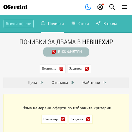
Ofertini
Почивки
Стоки
В града
Всички оферти
ПОЧИВКИ ЗА ДВАМА В
НЕВШЕХИР
ВИЖ ФИЛТРИ
Невшехир
За двама
Цена
Отстъпка
Най-нови
Няма намерени оферти по избраните критерии:
Невшехир
За двама