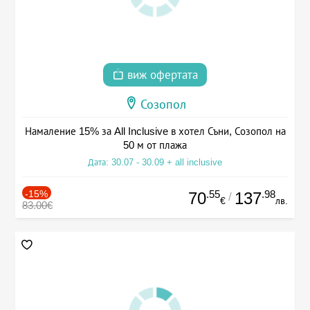
виж офертата
Созопол
Намаление 15% за All Inclusive в хотел Съни, Созопол на
50 м от плажа
Дата: 30.07 - 30.09 + all inclusive
-15%
.55
.98
70
137
/
€
лв.
83.00€