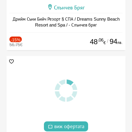
Слънчев Бряг
Дрийм Съни Бийч Резорт § СПА / Dreams Sunny Beach
Resort and Spa / - Слънчев бряг
-15%
.06
94
48
/
лв.
€
56.75€
виж офертата