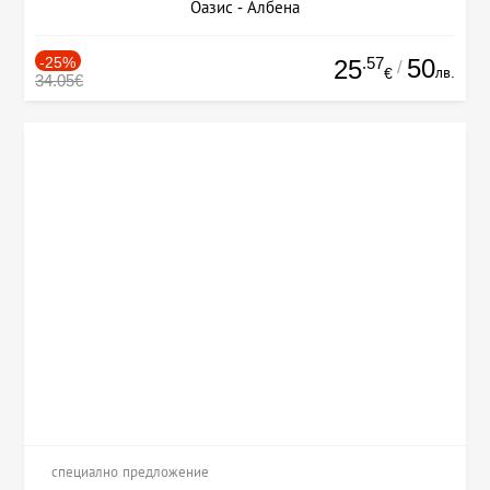
Оазис - Албена
-25%
.57
50
25
/
лв.
€
34.05€
специално предложение