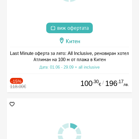
виж офертата
Китен
Last Minute оферта за лято: All Inclusive, реновиран хотел
Атлиман на 100 м от плажа в Китен
Дата: 01.06 - 29.09 + all inclusive
-15%
.30
.17
100
196
/
€
лв.
118.00€