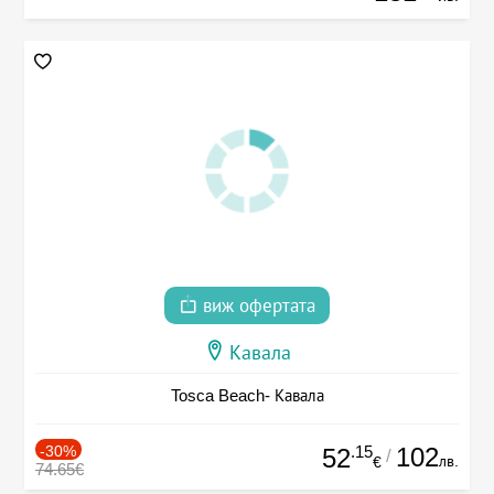
виж офертата
Кавала
Tosca Beach- Кавала
-30%
.15
102
52
/
лв.
€
74.65€