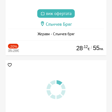
виж офертата
Слънчев Бряг
Жерави - Слънчев бряг
-20%
.12
55
28
/
лв.
€
35.28€