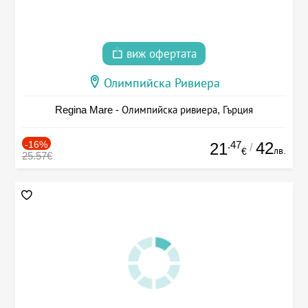
виж офертата
Олимпийска Ривиера
Regina Mare - Олимпийска ривиера, Гърция
-16%
.47
42
21
/
лв.
€
25.57€