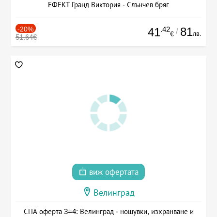
ЕФЕКТ Гранд Виктория - Слънчев бряг
-20%
.42
81
41
/
лв.
€
51.64€
виж офертата
Велинград
СПА оферта 3=4: Велинград - нощувки, изхранване и