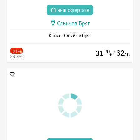
виж офертата
Слънчев Бряг
Котва - Слънчев бряг
-21%
.70
62
31
/
лв.
€
39.88€