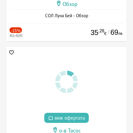
Обзор
СОЛ Луна Бей - Обзор
-15%
.28
69
35
/
лв.
€
41.42€
виж офертата
о-в Тасос