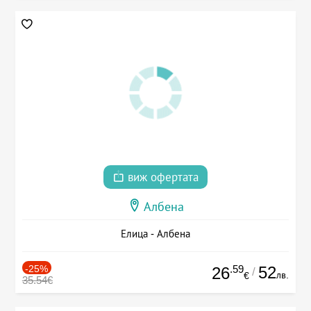
виж офертата
Албена
Елица - Албена
-25%
.59
52
26
/
лв.
€
35.54€