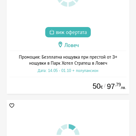
виж офертата
Ловеч
Промоция: Безплатна нощувка при престой от 3+
нощувки в Парк Хотел Стратеш в Ловеч
Дата: 14.05 - 01.10 + полупансион
50
.79
97
/
€
лв.