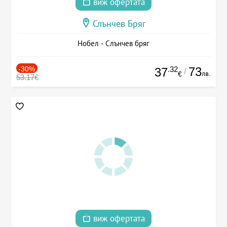
виж офертата
Слънчев Бряг
Нобел - Слънчев бряг
-30%
.32
73
37
/
лв.
€
53.17€
виж офертата