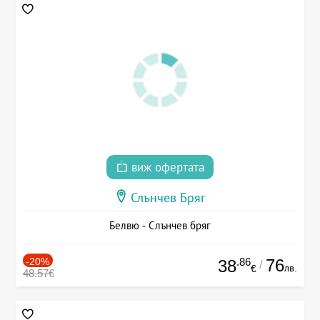
виж офертата
Слънчев Бряг
Белвю - Слънчев бряг
-20%
.86
76
38
/
лв.
€
48.57€