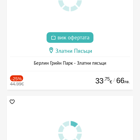
виж офертата
Златни Пясъци
Берлин Грийн Парк - Златни пясъци
-25%
.75
66
33
/
лв.
€
44.99€