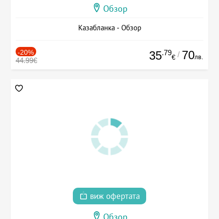
Обзор
Казабланка - Обзор
-20%
.79
70
35
/
лв.
€
44.99€
виж офертата
Обзор