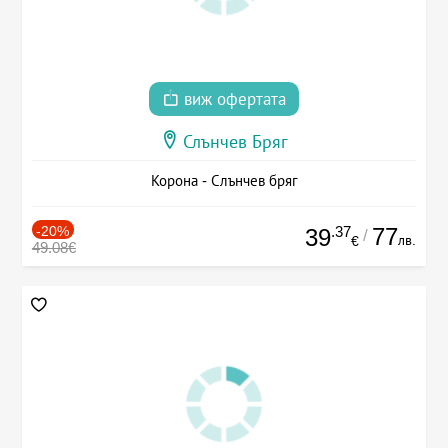
виж офертата
Слънчев Бряг
Корона - Слънчев бряг
-20%
.37
77
39
/
лв.
€
49.08€