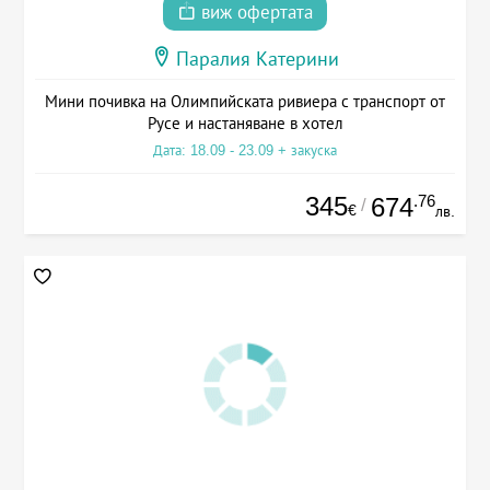
виж офертата
Паралия Катерини
Мини почивка на Олимпийската ривиера с транспорт от
Русе и настаняване в хотел
Дата: 18.09 - 23.09 + закуска
345
.76
674
/
€
лв.