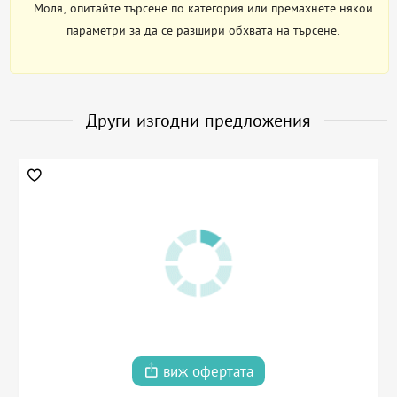
Моля, опитайте търсене по категория или премахнете някои
параметри за да се разшири обхвата на търсене.
Други изгодни предложения
виж офертата