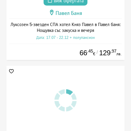
виж офертата
Павел Баня
Луксозен 5-звезден СПА хотел Княз Павел в Павел баня:
Нощувка със закуска и вечеря
Дата: 17.07 - 22.12 + полупансион
.45
.97
66
129
/
€
лв.