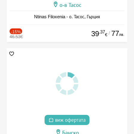
о-в Тасос
Ntinas Filoxenia - о. Тасос, Гърция
-15%
.37
77
39
/
лв.
€
46.53€
виж офертата
Банско