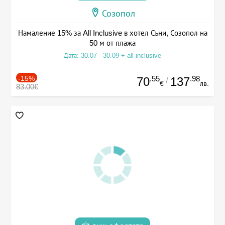
Созопол
Намаление 15% за All Inclusive в хотел Съни, Созопол на
50 м от плажа
Дата: 30.07 - 30.09 + all inclusive
-15%
.55
.98
70
137
/
€
лв.
83.00€