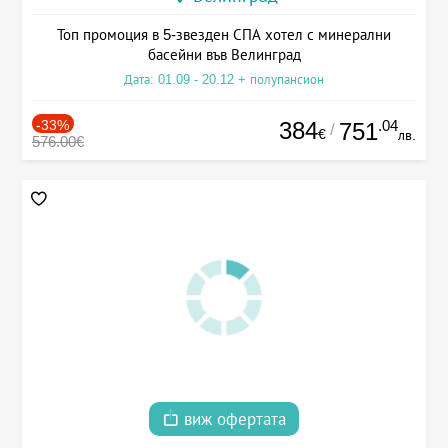
Топ промоция в 5-звезден СПА хотел с минерални
басейни във Велинград
Дата: 01.09 - 20.12 + полупансион
-33%
384
.04
751
/
€
лв.
576.00€
виж офертата