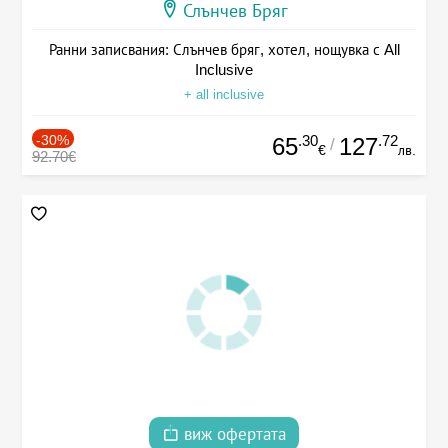
Слънчев Бряг
Ранни записвания: Слънчев бряг, хотел, нощувка с All
Inclusive
+ all inclusive
-30%
.30
.72
65
127
/
€
лв.
92.70€
виж офертата