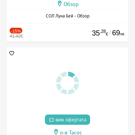
Обзор
СОЛ Луна Бей - Обзор
-15%
.28
69
35
/
лв.
€
41.42€
виж офертата
о-в Тасос