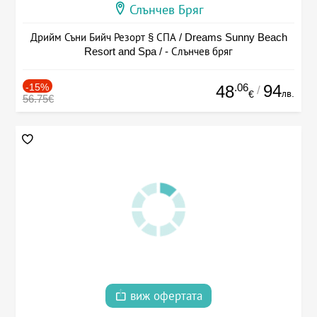
Слънчев Бряг
Дрийм Съни Бийч Резорт § СПА / Dreams Sunny Beach
Resort and Spa / - Слънчев бряг
-15%
.06
94
48
/
лв.
€
56.75€
виж офертата