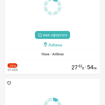
виж офертата
Албена
Нона - Албена
-25%
.61
54
27
/
лв.
€
37.02€