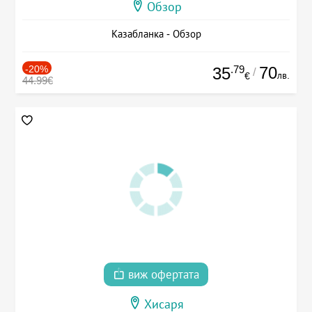
Обзор
Казабланка - Обзор
-20%
.79
70
35
/
лв.
€
44.99€
виж офертата
Хисаря