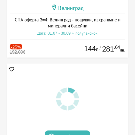
Велинград
СПА оферта 3=4: Велинград - нощувки, изхранване и
минерални басейни
Дата: 01.07 - 30.09 + полупансион
-25%
144
.64
281
/
€
лв.
192.00€