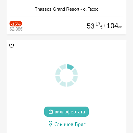
Thassos Grand Resort - о. Тасос
-15%
.17
104
53
/
лв.
€
62.38€
виж офертата
Слънчев Бряг