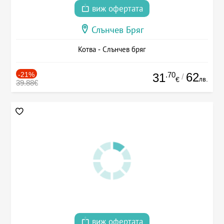
виж офертата
Слънчев Бряг
Котва - Слънчев бряг
-21%
.70
62
31
/
лв.
€
39.88€
виж офертата