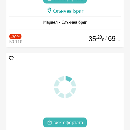
Слънчев Бряг
Марвел - Слънчев бряг
-30%
.28
69
35
/
лв.
€
50.11€
виж офертата