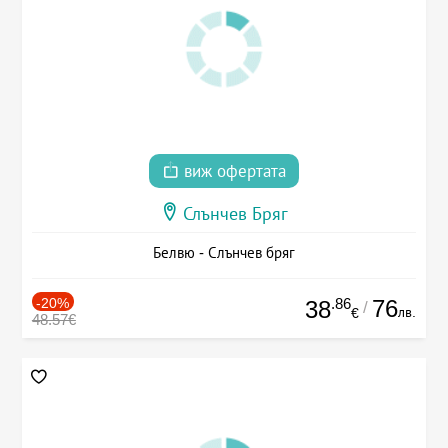
виж офертата
Слънчев Бряг
Белвю - Слънчев бряг
-20%
.86
76
38
/
лв.
€
48.57€