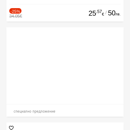
-25%
.57
50
25
/
лв.
€
34.05€
специално предложение