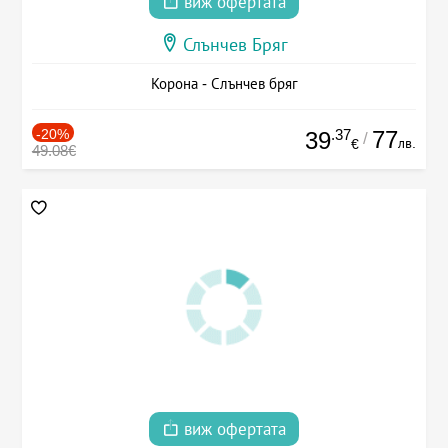
виж офертата
Слънчев Бряг
Корона - Слънчев бряг
-20%
.37
77
39
/
лв.
€
49.08€
виж офертата