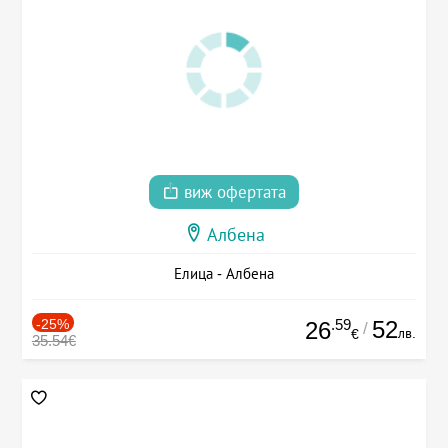
виж офертата
Албена
Елица - Албена
-25%
.59
52
26
/
лв.
€
35.54€