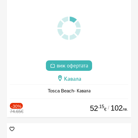
виж офертата
Кавала
Tosca Beach- Кавала
-30%
.15
102
52
/
лв.
€
74.65€