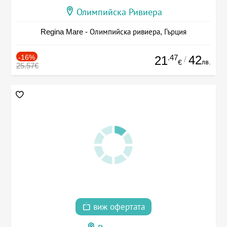
Олимпийска Ривиера
Regina Mare - Олимпийска ривиера, Гърция
-16%
.47
42
21
/
лв.
€
25.57€
виж офертата