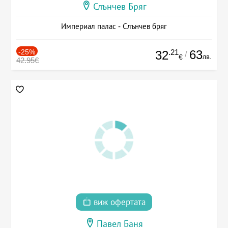
Слънчев Бряг
Империал палас - Слънчев бряг
-25%
.21
63
32
/
лв.
€
42.95€
виж офертата
Павел Баня