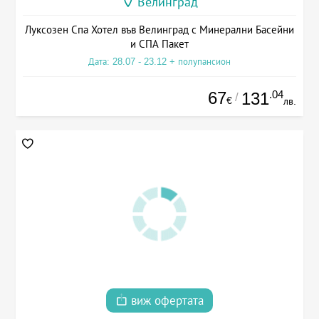
Велинград
Луксозен Спа Хотел във Велинград с Минерални Басейни
и СПА Пакет
Дата: 28.07 - 23.12 + полупансион
67
.04
131
/
€
лв.
виж офертата