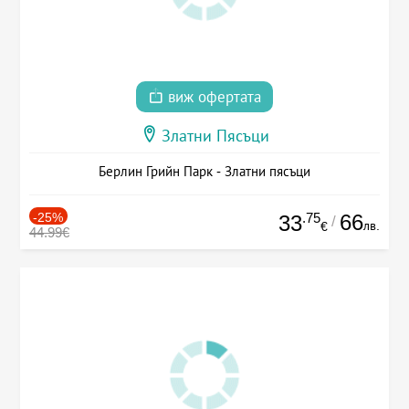
виж офертата
Златни Пясъци
Берлин Грийн Парк - Златни пясъци
-25%
.75
66
33
/
лв.
€
44.99€