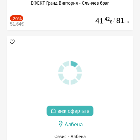
ЕФЕКТ Гранд Виктория - Слънчев бряг
-20%
.42
81
41
/
лв.
€
51.64€
виж офертата
Албена
Оазис - Албена