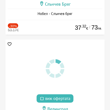
Слънчев Бряг
Нобел - Слънчев бряг
-30%
.32
73
37
/
лв.
€
53.17€
виж офертата
Велинград