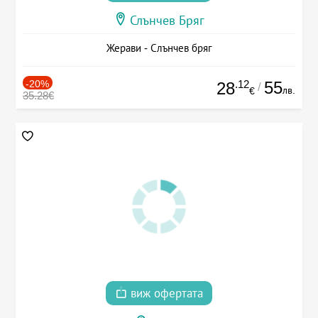
Слънчев Бряг
Жерави - Слънчев бряг
-20%
.12
55
28
/
лв.
€
35.28€
виж офертата