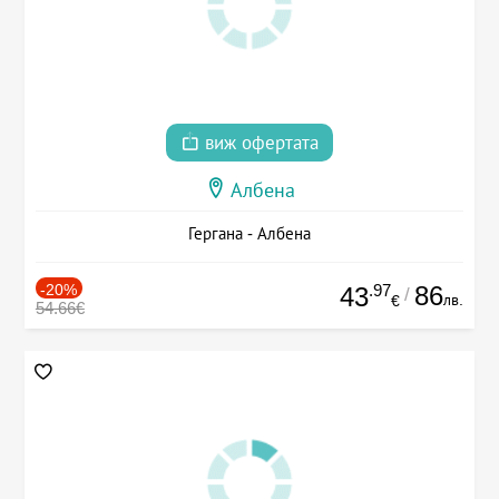
виж офертата
Албена
Гергана - Албена
-20%
.97
86
43
/
лв.
€
54.66€