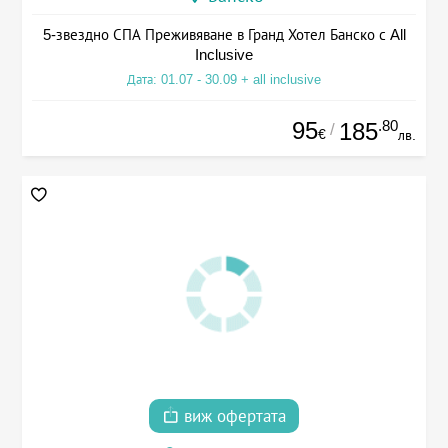
5-звездно СПА Преживяване в Гранд Хотел Банско с All
Inclusive
Дата: 01.07 - 30.09 + all inclusive
95
.80
185
/
€
лв.
виж офертата