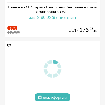
Най-новата СПА перла в Павел баня с безплатни нощувки
и минерални басейни
Дата: 04.08 - 30.09 + полупансион
-18%
90
.03
176
/
€
лв.
110.00€
виж офертата