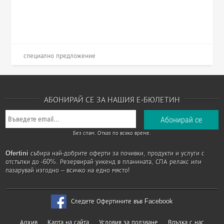
специално предложение
АБОНИРАЙ СЕ ЗА НАШИЯ Е-БЮЛЕТИН
Без спам. Отказ по всяко време.
Ofertini
събира най-добрите оферти за почивки, продукти и услуги с
отстъпки до -60%. Резервирай уикенд в планината, СПА релакс или
пазарувай изгодно – всичко на едно място!
Следете Офертините във Facebook
Архив
Карта на сайта
Условия за ползване
Връзка с нас