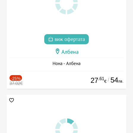
виж офертата
Албена
Нона - Албена
-25%
.61
54
27
/
лв.
€
37.02€