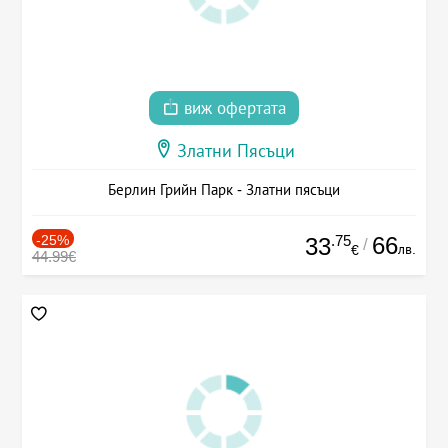
виж офертата
Златни Пясъци
Берлин Грийн Парк - Златни пясъци
-25%
.75
66
33
/
лв.
€
44.99€