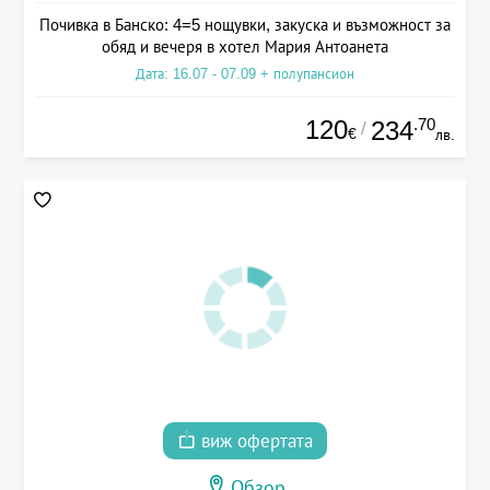
Почивка в Банско: 4=5 нощувки, закуска и възможност за
обяд и вечеря в хотел Мария Антоанета
Дата: 16.07 - 07.09 + полупансион
120
.70
234
/
€
лв.
виж офертата
Обзор