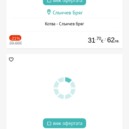
виж офертата
Слънчев Бряг
Котва - Слънчев бряг
-21%
.70
62
31
/
лв.
€
39.88€
виж офертата