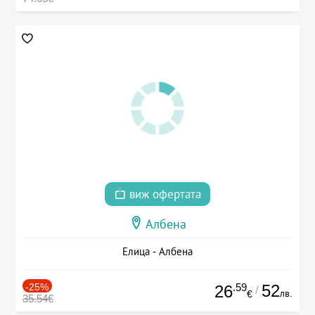
виж офертата
Албена
Елица - Албена
-25%
.59
52
26
/
лв.
€
35.54€