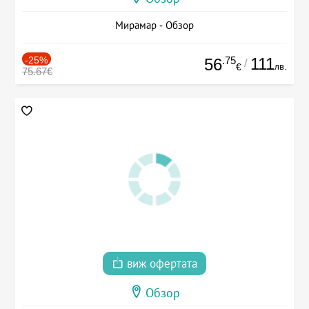
Мирамар - Обзор
-25%
.75
111
56
/
лв.
€
75.67€
виж офертата
Обзор