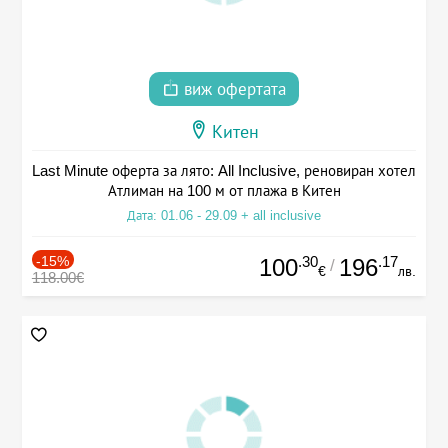
виж офертата
Китен
Last Minute оферта за лято: All Inclusive, реновиран хотел
Атлиман на 100 м от плажа в Китен
Дата: 01.06 - 29.09 + all inclusive
-15%
.30
.17
100
196
/
€
лв.
118.00€