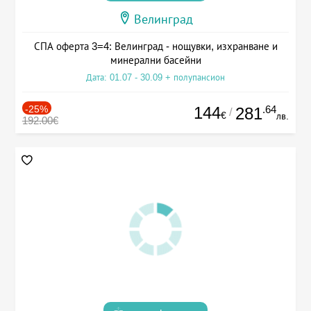
Велинград
СПА оферта 3=4: Велинград - нощувки, изхранване и
минерални басейни
Дата: 01.07 - 30.09 + полупансион
-25%
144
.64
281
/
€
лв.
192.00€