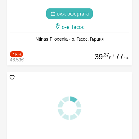
виж офертата
о-в Тасос
Ntinas Filoxenia - о. Тасос, Гърция
-15%
.37
77
39
/
лв.
€
46.53€