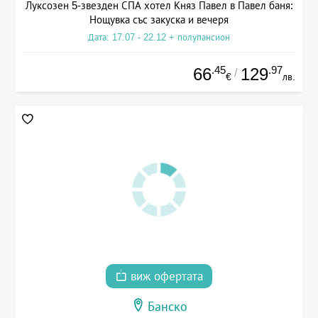
Луксозен 5-звезден СПА хотел Княз Павел в Павел баня:
Нощувка със закуска и вечеря
Дата: 17.07 - 22.12 + полупансион
.45
.97
66
129
/
€
лв.
виж офертата
Банско