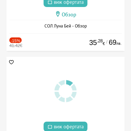
виж офертата
Обзор
СОЛ Луна Бей - Обзор
-15%
.28
69
35
/
лв.
€
41.42€
виж офертата