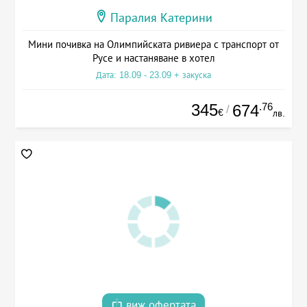
Паралия Катерини
Мини почивка на Олимпийската ривиера с транспорт от
Русе и настаняване в хотел
Дата: 18.09 - 23.09 + закуска
345
.76
674
/
€
лв.
виж офертата