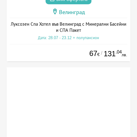
Велинград
Луксозен Спа Хотел във Велинград с Минерални Басейни
и СПА Пакет
Дата: 28.07 - 23.12 + полупансион
67
.04
131
/
€
лв.