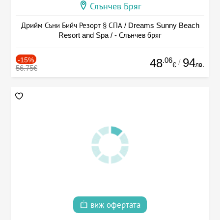
Слънчев Бряг
Дрийм Съни Бийч Резорт § СПА / Dreams Sunny Beach
Resort and Spa / - Слънчев бряг
-15%
.06
94
48
/
лв.
€
56.75€
виж офертата