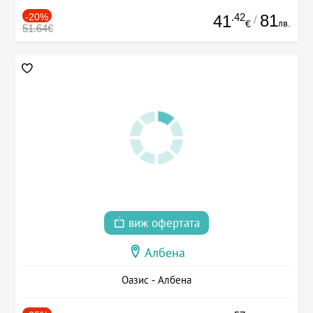
-20%
.42
81
41
/
лв.
€
51.64€
виж офертата
Албена
Оазис - Албена