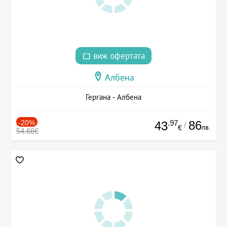
виж офертата
Албена
Гергана - Албена
-20%
.97
86
43
/
лв.
€
54.66€