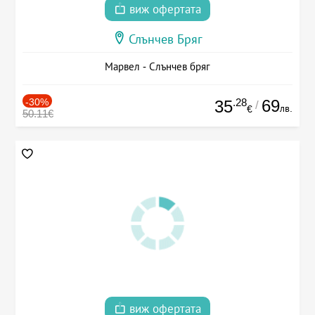
виж офертата
Слънчев Бряг
Марвел - Слънчев бряг
-30%
.28
69
35
/
лв.
€
50.11€
виж офертата