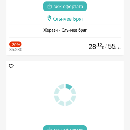
виж офертата
Слънчев Бряг
Жерави - Слънчев бряг
-20%
.12
55
28
/
лв.
€
35.28€