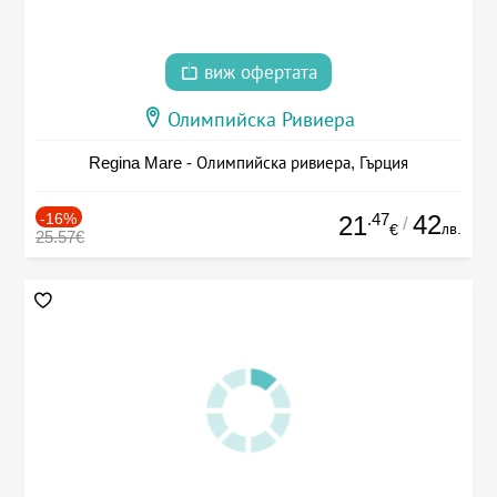
виж офертата
Олимпийска Ривиера
Regina Mare - Олимпийска ривиера, Гърция
-16%
.47
42
21
/
лв.
€
25.57€