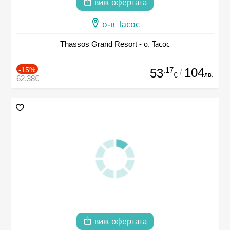
виж офертата
о-в Тасос
Thassos Grand Resort - о. Тасос
-15%
.17
104
53
/
лв.
€
62.38€
виж офертата