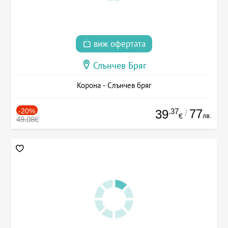
виж офертата
Слънчев Бряг
Корона - Слънчев бряг
-20%
.37
77
39
/
лв.
€
49.08€