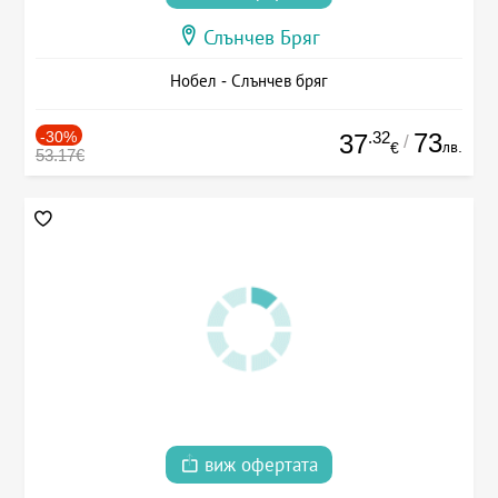
Слънчев Бряг
Нобел - Слънчев бряг
-30%
.32
73
37
/
лв.
€
53.17€
виж офертата