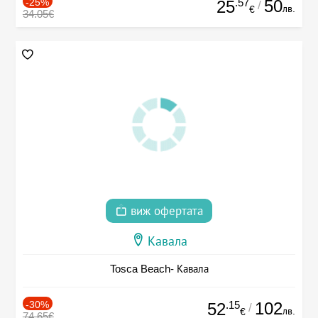
-25%
.57
50
25
/
лв.
€
34.05€
виж офертата
Кавала
Tosca Beach- Кавала
-30%
.15
102
52
/
лв.
€
74.65€