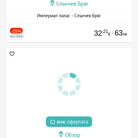
Слънчев Бряг
Империал палас - Слънчев бряг
-25%
.21
63
32
/
лв.
€
42.95€
виж офертата
Обзор