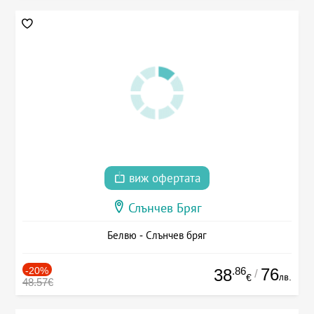
виж офертата
Слънчев Бряг
Белвю - Слънчев бряг
-20%
.86
76
38
/
лв.
€
48.57€