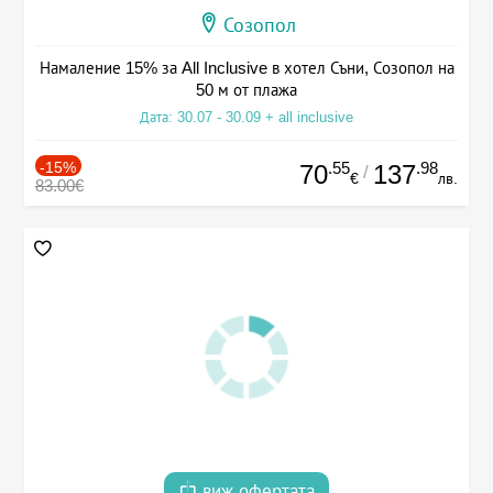
Созопол
Намаление 15% за All Inclusive в хотел Съни, Созопол на
50 м от плажа
Дата: 30.07 - 30.09 + all inclusive
-15%
.55
.98
70
137
/
€
лв.
83.00€
виж офертата