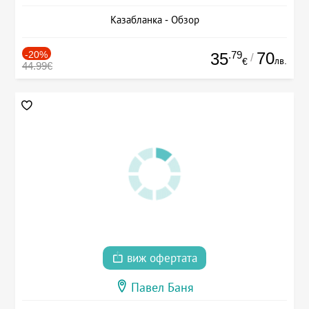
Казабланка - Обзор
-20%
.79
70
35
/
лв.
€
44.99€
виж офертата
Павел Баня