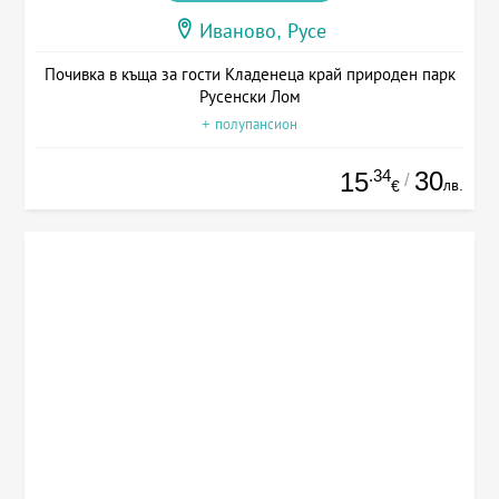
Иваново, Русе
Почивка в къща за гости Кладенеца край природен парк
Русенски Лом
+ полупансион
.34
30
15
/
лв.
€