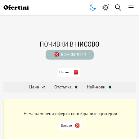
Почивки
Стоки
В града
Всички оферти
Ofertini
ПОЧИВКИ В
НИСОВО
ВИЖ ФИЛТРИ
Нисово
Цена
Отстъпка
Най-нови
Няма намерени оферти по избраните критерии:
Нисово