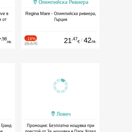
Олимпийска Ривиера
ive в
Regina Mare - Олимпийска ривиера,
м от
Гърция
ive
.98
-16%
.47
42
7
21
/
лв.
лв.
€
25.57€
Ловеч
 Гранд
Промоция: Безплатна нощувка при
ve
престой от 3+ нощувки в Парк Хотел