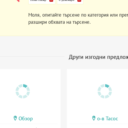
Моля, опитайте търсене по категория или пре
разшири обхвата на търсене.
Други изгодни предло
Обзор
о-в Тасос