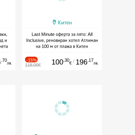
Китен
вки,
Last Minute оферта за лято: All
яд и
Inclusive, реновиран хотел Атлиман
нета
на 100 м от плажа в Китен
сион
Дата: 01.06 - 29.09 + all inclusive
.70
-15%
.30
.17
4
100
196
/
лв.
€
лв.
118.00€