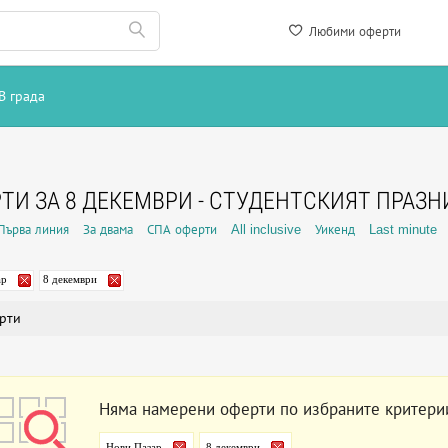
Любими оферти
В града
ТИ ЗА 8 ДЕКЕМВРИ - СТУДЕНТСКИЯТ ПРАЗН
Първа линия
За двама
СПА оферти
All inclusive
Уикенд
Last minute
ар
8 декември
рти
Няма намерени оферти по избраните критери
Нови Пазар
8 декември