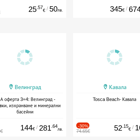
.57
50
345
25
67
/
/
лв.
€
€
€
Велинград
Кавала
А оферта 3=4: Велинград -
Tosca Beach- Кавала
вки, изхранване и минерални
басейни
а: 01.07 - 30.09 + полупансион
144
.64
-30%
.15
1
281
52
/
/
€
лв.
€
0€
74.65€