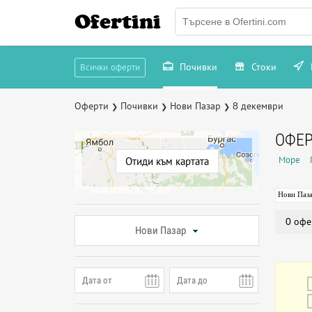
Ofertini
Почивки
Стоки
Всички оферти
Оферти
Почивки
Нови Пазар
8 декември
❯
❯
❯
ОФЕР
Море
Отиди към картата
Нови Паз
0 офе
Нови Пазар