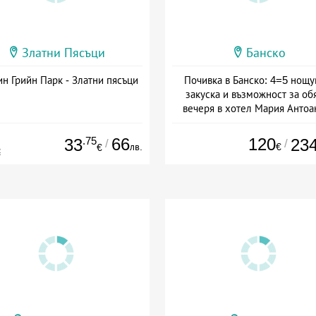
Златни Пясъци
Банско
н Грийн Парк - Златни пясъци
Почивка в Банско: 4=5 нощу
закуска и възможност за об
вечеря в хотел Мария Антоа
Дата: 16.07 - 07.09 + полупан
.75
66
120
33
23
/
/
лв.
€
€
€