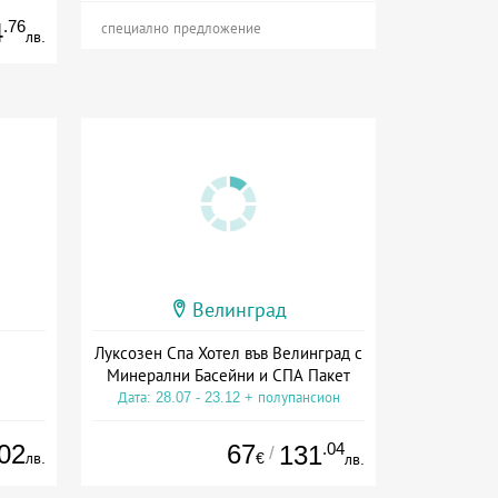
.76
4
специално предложение
лв.
Велинград
Луксозен Спа Хотел във Велинград с
Минерални Басейни и СПА Пакет
Дата: 28.07 - 23.12 + полупансион
02
67
.04
131
/
лв.
€
лв.