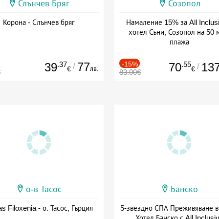
Слънчев Бряг
Созопол
Корона - Слънчев бряг
Намаление 15% за All Inclus
хотел Съни, Созопол на 50 
плажа
Дата: 30.07 - 30.09 + all inclus
.37
77
-15%
.55
39
70
13
/
/
лв.
€
€
€
83.00€
о-в Тасос
Банско
as Filoxenia - о. Тасос, Гърция
5-звездно СПА Преживяване в
Хотел Банско с All Inclusi