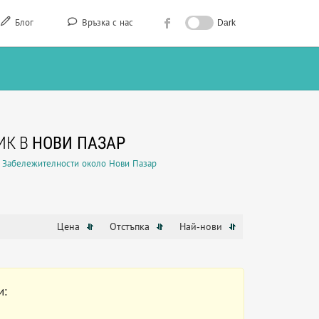
Блог
Връзка с нас
Dark
ИК В
НОВИ ПАЗАР
Забележителности около Нови Пазар
Цена
Отстъпка
Най-нови
и: