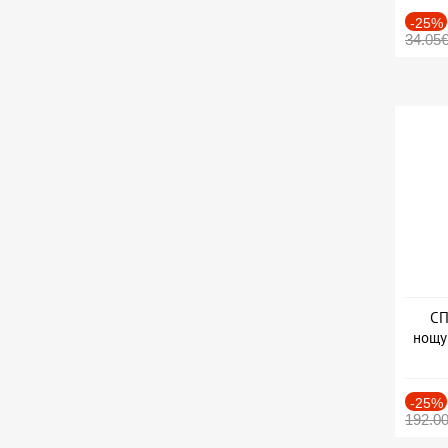
-25%
34.05
СП
нощу
Дат
-25%
192.0