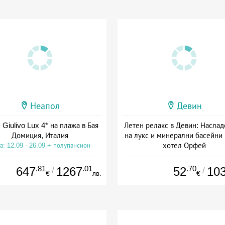
Неапол
Девин
 Giulivo Lux 4* на плажа в Бая
Летен релакс в Девин: Наслад
Домиция, Италия
на лукс и минерални басейни
хотел Орфей
а: 12.09 - 26.09 + полупансион
Дата: 06.08 - 06.09 + закуск
.81
.01
.70
647
1267
52
10
/
/
€
лв.
€