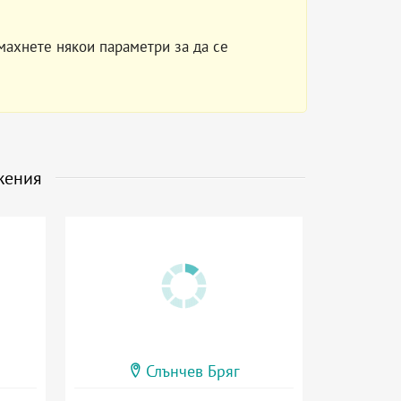
махнете някои параметри за да се
жения
Слънчев Бряг