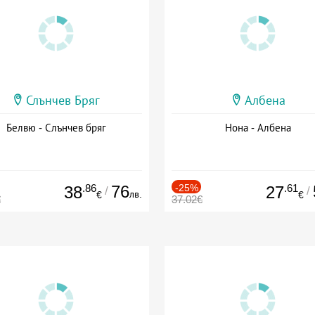
Слънчев Бряг
Албена
Белвю - Слънчев бряг
Нона - Албена
.86
76
-25%
.61
38
27
/
/
лв.
€
€
€
37.02€