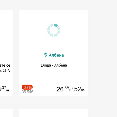
Албена
ете се
Елица - Албена
 в СПА
а
.07
-25%
.59
52
3
26
/
лв.
лв.
€
35.54€