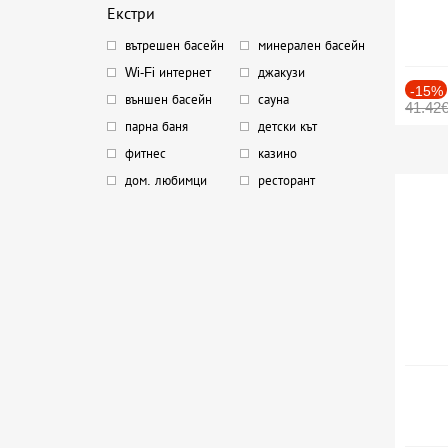
Екстри
вътрешен басейн
минерален басейн
Wi-Fi интернет
джакузи
-15%
външен басейн
сауна
41.42
парна баня
детски кът
фитнес
казино
дом. любимци
ресторант