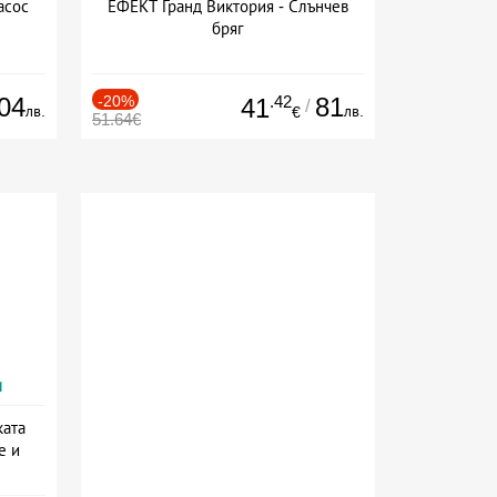
асос
ЕФЕКТ Гранд Виктория - Слънчев
бряг
04
-20%
.42
81
41
/
лв.
лв.
€
51.64€
и
ката
е и
а