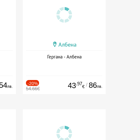
Албена
Гергана - Албена
54
-20%
.97
86
43
/
лв.
лв.
€
54.66€