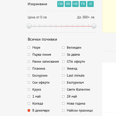
Изхранване
OB
BB
HB
FB
AI
Цена от 0 лв
До 300+ лв
Всички почивки
Море
Великден
Първа линия
За двама
Ранни записвания
СПА оферти
Планина
Уикенд
Екскурзии
Last minute
Ски оферти
Екотуризъм
Круиз
Свети Валентин
1 май
24 май
Коледа
Нова година
8 декември
Майски празници