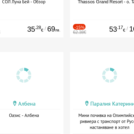
СОЛ Луна Бей - Обзор
Thassos Grand Resort - о. Т
.28
69
-15%
.17
1
35
53
/
/
лв.
€
€
€
62.38€
Албена
Паралия Катерин
Оазис - Албена
Мини почивка на Олимпийс
ривиера с транспорт от Рус
настаняване в хотел
Дата: 18.09 - 23.09 + закуск